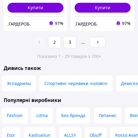
Купити
Купити
97%
97%
.ГАРДЕРОБ.
.ГАРДЕРОБ.
1
2
3
...
Показано 1 - 29 товарів з 700+
Дивись також
Эспадрилы
Спортивні черевики чоловічі
Демісез
Популярні виробники
Fashion
Litma
Без бренда
Гипанис
Bon
Etor
Kadisailun
ALLSY
Obuff
Rosso Ava