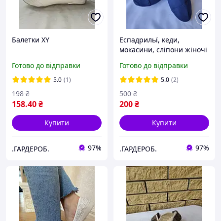
Балетки XY
Еспадрильї, кеди,
мокасини, сліпони жіночі
ESPADRILLE, Туреччина
Готово до відправки
Готово до відправки
5.0
(1)
5.0
(2)
198
₴
500
₴
158
.40
₴
200
₴
Купити
Купити
97%
97%
.ГАРДЕРОБ.
.ГАРДЕРОБ.