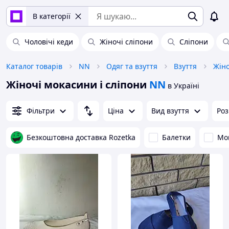
В категорії
Чоловічі кеди
Жіночі сліпони
Сліпони
Каталог товарів
NN
Одяг та взуття
Взуття
Жіно
Жіночі мокасини і сліпони
NN
в Україні
Фільтри
Ціна
Вид взуття
Роз
Безкоштовна доставка Rozetka
Балетки
Мо