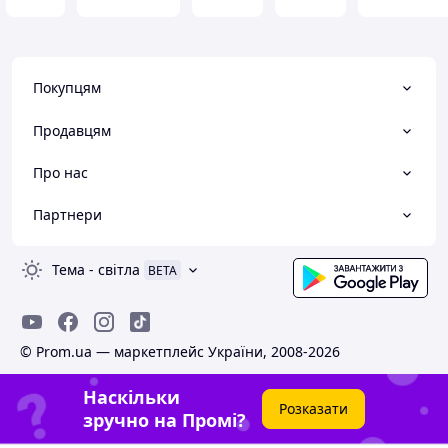
Покупцям
Продавцям
Про нас
Партнери
Тема
-
світла
BETA
© Prom.ua — маркетплейс України, 2008-2026
Наскільки
Розказати
зручно на Промі?