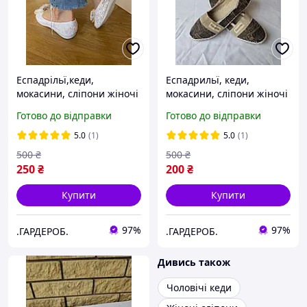
Еспадрільї,кеди,
Еспадрильї, кеди,
мокасини, сліпони жіночі
мокасини, сліпони жіночі
ESPADRILLE, Туреччина
ESPADRILLE, Туреччина
Готово до відправки
Готово до відправки
5.0
(1)
5.0
(1)
500
₴
500
₴
250
₴
200
₴
Купити
Купити
97%
97%
.ГАРДЕРОБ.
.ГАРДЕРОБ.
Дивись також
Чоловічі кеди