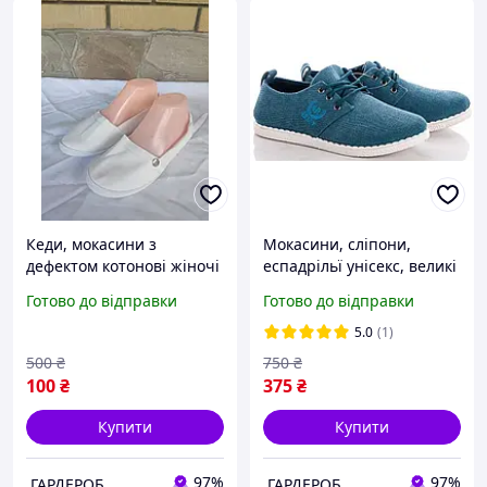
Кеди, мокасини з
Мокасини, сліпони,
дефектом котонові жіночі
еспадрільї унісекс, великі
(підліткові) весняно-річні
розміри на широку ногу
Готово до відправки
Готово до відправки
RODIANA
ACTIVE
5.0
(1)
500
₴
750
₴
100
₴
375
₴
Купити
Купити
97%
97%
.ГАРДЕРОБ.
.ГАРДЕРОБ.