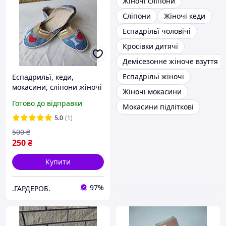
Жіночі сліпони
Сліпони
Жіночі кеди
Еспадрільї чоловічі
Кросівки дитячі
Демісезонне жіноче взуття
Еспадрільї жіночі
Еспадрильї, кеди,
мокасини, сліпони жіночі
Жіночі мокасини
ESPADRILLE, Туреччина
Готово до відправки
Мокасини підліткові
5.0
(1)
500
₴
250
₴
Купити
97%
.ГАРДЕРОБ.