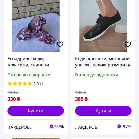
Еспадрильї,кеди,
Кеди, кросівки, мокасини
мокасини, слипони
унісекс, великі розміри на
унісекс, великі розміри на
широку ногу JUMP
Готово до відправки
Готово до відправки
широку ногу ESPADRILLLE,
Туреччина
5.0
(1)
430
₴
485
₴
330
₴
385
₴
Купити
Купити
97%
97%
.ГАРДЕРОБ.
.ГАРДЕРОБ.