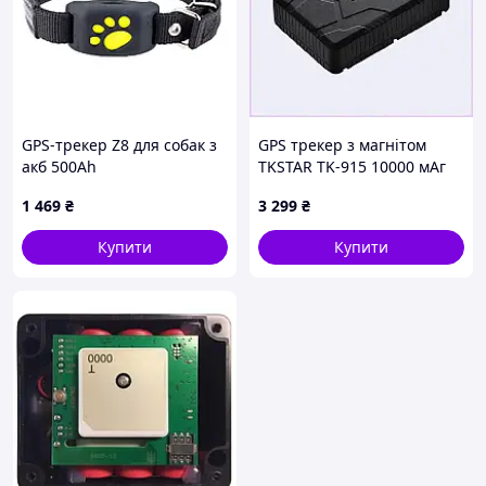
GPS-трекер Z8 для собак з
GPS трекер з магнітом
акб 500Ah
TKSTAR TK-915 10000 мАг
(2229940874) 88A82964KM
1 469
₴
3 299
₴
Купити
Купити