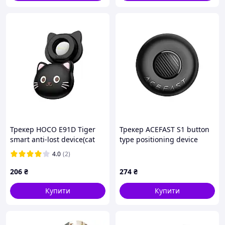
Трекер HOCO E91D Tiger
Трекер ACEFAST S1 button
smart anti-lost device(cat
type positioning device
collar type) Чорний
single Black
4.0
(2)
206
₴
274
₴
Купити
Купити