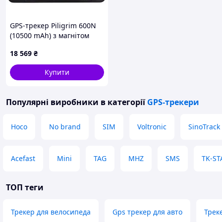
GPS-трекер Piligrim 600N
(10500 mAh) з магнітом
18 569
₴
Купити
Популярні виробники
в категорії
GPS-трекери
Hoco
No brand
SIM
Voltronic
SinoTrack
Acefast
Mini
TAG
MHZ
SMS
TK-ST
ТОП теги
Трекер для велосипеда
Gps трекер для авто
Трек