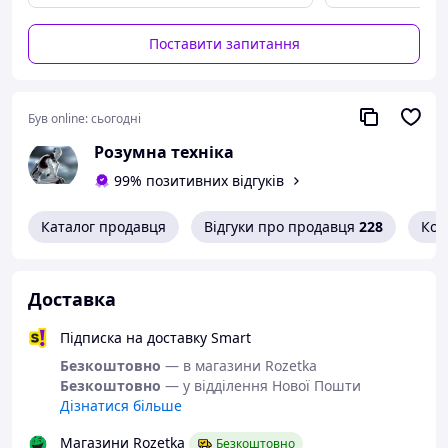
- Надсилання тривожного сигналу на смартфон при
незапланованому русі.
Поставити запитання
- перегляд історії руху та паркувань за 90 днів
- сплячий режим – якщо немає вібрації, трекер
переходить у сплячий режим та заощаджує енергію.
Був online:
сьогодні
- ступінь захисту IP65 від пилу та води (дощ, бризки).
Розумна техніка
- гео-огорожу. При перетині кордону раніше вибраної
99% позитивних відгуків
території трекер надсилає повідомлення до програми.
Каталог продавця
Відгуки про продавця
228
Кон
Доставка
Підписка на доставку Smart
Безкоштовно
— в магазини Rozetka
Безкоштовно
— у відділення Нової Пошти
Дізнатися більше
Магазини Rozetka
Безкоштовно