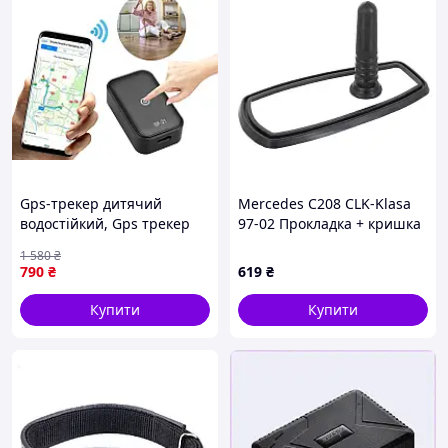
Gps-трекер дитячий
Mercedes C208 CLK-Klasa
водостійкий, Gps трекер
97-02 Прокладка + кришка
для велосипеда, Махачок
антени на даху GPS / NAVI
1 580
₴
для стеження за дитиною,
2 шт.
790
₴
619
₴
Gps трекер для
подорожей, RGT
Купити
Купити