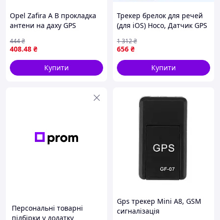
Opel Zafira A B прокладка
Трекер брелок для речей
антени на даху GPS
(для iOS) Hoco, Датчик GPS
для стеження, Маячок для
444
₴
1 312
₴
стеження за людиною, ITR
408
.48
₴
656
₴
Купити
Купити
Gps трекер Mini A8, GSM
Персональні товарні
сигналізація
підбірки у додатку