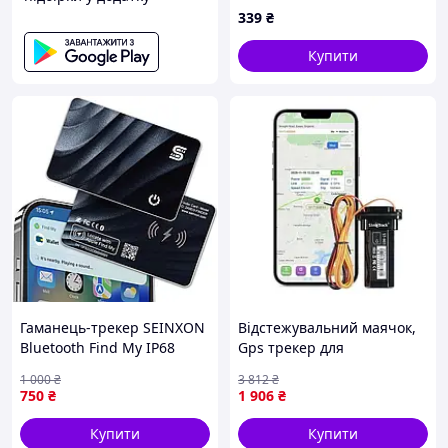
339
₴
Купити
Гаманець-трекер SEINXON
Відстежувальний маячок,
Bluetooth Find My IP68
Gps трекер для
бездротовий зарядний
відстеження авто, Трекер
1 000
₴
3 812
₴
тонкий пошук предметів
для транспорту, Gps
750
₴
1 906
₴
для iOS Apple
трекер мото, EQL
Купити
Купити