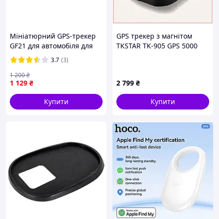
Мініатюрний GPS-трекер
GPS трекер з магнітом
GF21 для автомобіля для
TKSTAR TK-905 GPS 5000
захисту речей від втрати
мАг (2353535722)
3.7
(3)
WIFI LBS GPS 2G
8B862C771
1 200
₴
1 129
₴
2 799
₴
Купити
Купити