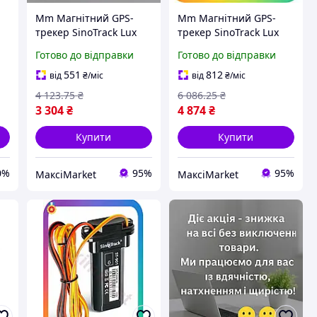
Mm Магнітний GPS-
Mm Магнітний GPS-
трекер SinoTrack Lux
трекер SinoTrack Lux
Ver 4G з мікрофоном
Ver водонепроникний
Готово до відправки
Готово до відправки
б,
для автомобілів на 180
20800 mAh для
днів автономної робот
автомобіля з функцією
551
812
від
₴
/міс
від
₴
/міс
-
Maxi7\Q
відстеже Maxi7\Q
4 123
.75
₴
6 086
.25
₴
3 304
₴
4 874
₴
Купити
Купити
0%
95%
95%
МаксіMarket
МаксіMarket