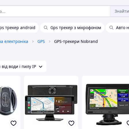
Знайти
ps трекер android
Gps трекер з мікрофоном
Авто н
а електроніка
GPS
GPS-трекери Nobrand
від води і пилу IP