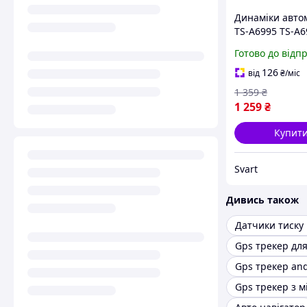
Динаміки авто
TS-A6995 TS-A6
1000 Вт
Готово до відп
126
від
₴
/міс
1 359
₴
1 259
₴
Купит
Svart
Дивись також
Датчики тиску
Gps трекер для
Gps трекер and