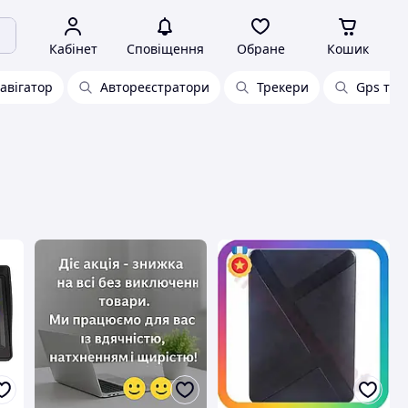
Кабінет
Сповіщення
Обране
Кошик
авігатор
Автореєстратори
Трекери
Gps тре