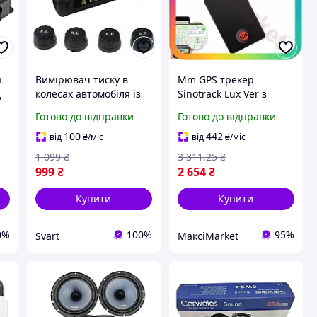
я
Вимірювач тиску в
Mm GPS трекер
д
колесах автомобіля із
Sinotrack Lux Ver з
-
підзарядкою від сонця
підслуховуванням для
Готово до відправки
Готово до відправки
/Svart/ -stunning-
дітей та домашніх
products-for-life-
тварин 1200mAh SOS
100
442
від
₴
/міс
від
₴
/міс
функція 15 Maxi7\Q
1 099
₴
3 311
.25
₴
999
₴
2 654
₴
Купити
Купити
0%
100%
95%
Svart
МаксіMarket