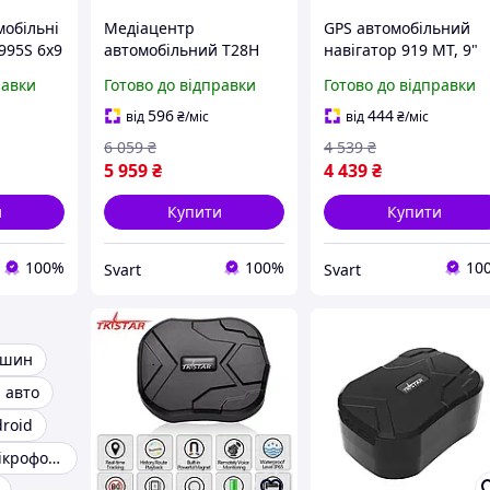
мобільні
Медіацентр
GPS автомобільний
995S 6х9
автомобільний T28H
навігатор 919 MT, 9"
10.26'' з камерою, Auto
мультитач екран,
равки
Готово до відправки
Готово до відправки
CarPlay, Bluetooth та
вбудована пам'ять 8Г
FM-тюнером AlterDeal -
RAM 256Мб UDstore -
596
444
від
₴
/міс
від
₴
/міс
thrilling-unlimited-
store-with-good-prices
6 059
₴
4 539
₴
choice-
5 959
₴
4 439
₴
и
Купити
Купити
100%
100%
10
Svart
Svart
 шин
 авто
roid
Gps трекер з мікрофоном