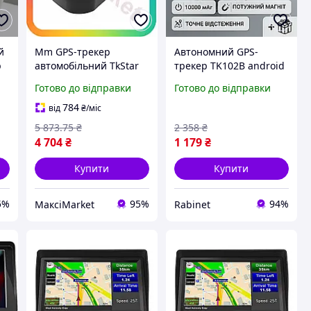
й
Mm GPS-трекер
Автономний GPS-
р
автомобільний TkStar
трекер TK102B android
Lux Ver 20000 мАг
10000 мАг потужний
Готово до відправки
Готово до відправки
автономний пристрій
магніт персональний
для відстеження
міні жучок для дітей
784
від
₴
/міс
розташування Maxi7\Q
тварин багажу
5 873
.75
₴
2 358
₴
кишеньковий
4 704
₴
1 179
₴
Купити
Купити
5%
95%
94%
МаксіMarket
Rabinet