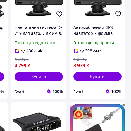
ор
Навігаційна система D-
Автомобільний GPS
719 для авто, 7 дюймів,
навігатор 7 дюймів,
512Мб/16Гб, сенсорний
сенсорний мультитач,
Готово до відправки
Готово до відправки
-
мультитач.
256Mb ОЗУ, 8Gb, 719MT
-
/Svart/ -stunning-
430
398
від
₴
/міс
від
₴
/міс
products-for-life-
4 399
₴
4 079
₴
4 299
₴
3 979
₴
Купити
Купити
0%
100%
100%
Svart
Svart