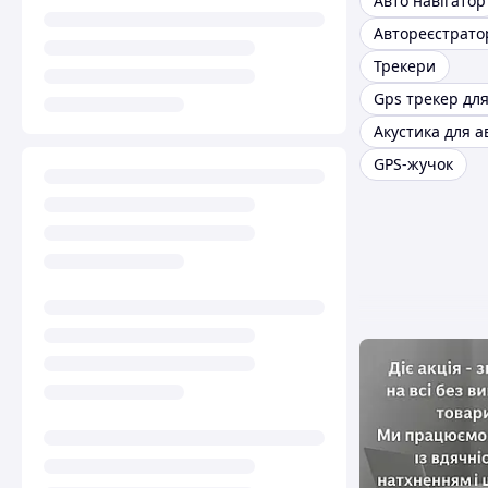
Авто навігатор
Автореєстрато
Трекери
Gps трекер дл
Акустика для а
GPS-жучок