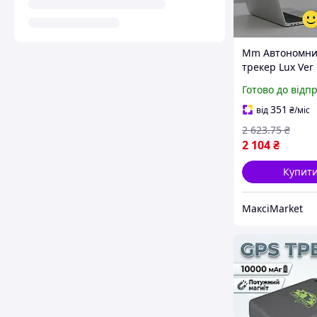
Mm Автономни
трекер Lux Ver
Sinotrack 4G дл
Готово до відп
відстеження ді
домашніх твар
351
від
₴
/міс
потужною бата
2 623
.75
₴
Maxi7\Q
2 104
₴
Купит
МаксіMarket