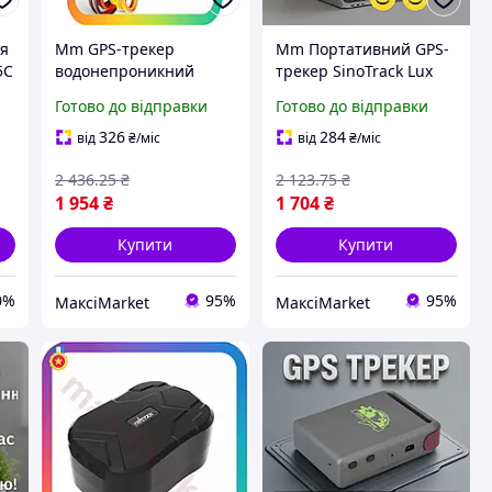
ня
Mm GPS-трекер
Mm Портативний GPS-
5C
водонепроникний
трекер SinoTrack Lux
SinoTrack Lux Ver 4G
Ver 4G для автомобілів
Готово до відправки
Готово до відправки
для автомобілів з
з реле мікрофоном
функцією блокування
кнопкою SOS та функці
326
284
від
₴
/міс
від
₴
/міс
двигуна та мо Maxi7\Q
Maxi7\Q
2 436
.25
₴
2 123
.75
₴
1 954
₴
1 704
₴
Купити
Купити
0%
95%
95%
МаксіMarket
МаксіMarket