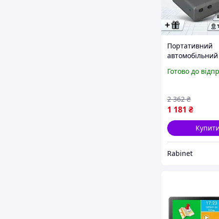
Портативний
автомобільний
TRACKER 10000
Готово до відп
потужний магні
мікрофоном та
прослуховуван
2 362
₴
автотрекер ма
1 181
₴
кнопкою sos
Купит
Rabinet