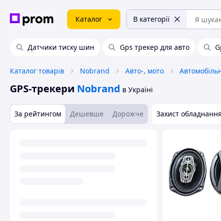
Каталог
В категорії
Датчики тиску шин
Gps трекер для авто
G
Каталог товарів
Nobrand
Авто-, мото
Автомобільн
GPS-трекери
Nobrand
в Україні
За рейтингом
Дешевше
Дорожче
Захист обладнання 