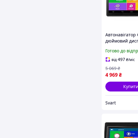
Автонавігатор 
дюймовий дис
Android OS, мо
Готово до відп
719A, 2+16ГБ па
497
від
₴
/міс
5 069
₴
4 969
₴
Купит
Svart