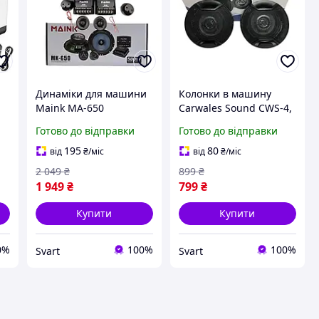
Динаміки для машини
Колонки в машину
Maink MA-650
Carwales Sound CWS-4,
коаксіальні 6.5 дюймів
10 см, 250 Вт, комплект
Готово до відправки
Готово до відправки
2-way 500 Вт.
для авто.
195
80
від
₴
/міс
від
₴
/міс
-
2 049
₴
899
₴
1 949
₴
799
₴
Купити
Купити
0%
100%
100%
Svart
Svart