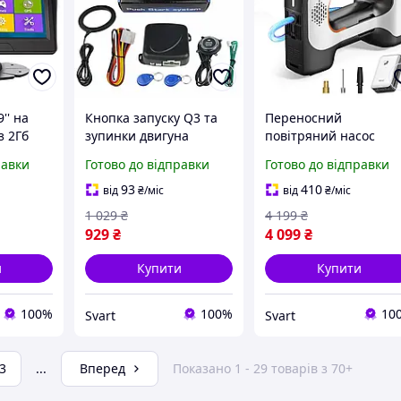
'' на
Кнопка запуску Q3 та
Переносний
з 2Гб
зупинки двигуна
повітряний насос
удованої
транспортного засобу
Litheli зі світлом від
равки
Готово до відправки
Готово до відправки
/Svart/ -stunning-
павербанку Litheli
ts-for-
products-for-life-
20000mAh /Svart/ -
93
410
від
₴
/міс
від
₴
/міс
stunning-products-for
1 029
₴
4 199
₴
life-
929
₴
4 099
₴
и
Купити
Купити
100%
100%
10
Svart
Svart
3
...
Вперед
Показано 1 - 29 товарів з 70+