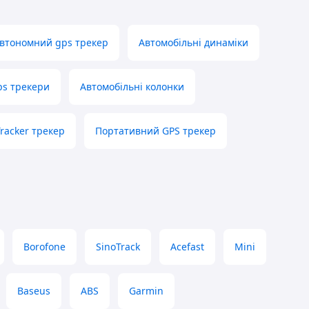
втономний gps трекер
Автомобільні динаміки
ps трекери
Автомобільні колонки
Tracker трекер
Портативний GPS трекер
Borofone
SinoTrack
Acefast
Mini
Baseus
ABS
Garmin