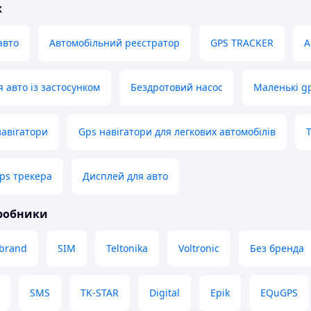
ж
авто
Автомобільний реєстратор
GPS TRACKER
А
 авто із застосунком
Бездротовий насос
Маленькі g
навігатори
Gps навігатори для легкових автомобілів
ps трекера
Дисплей для авто
иробники
brand
SIM
Teltonika
Voltronic
Без бренда
SMS
TK-STAR
Digital
Epik
EQuGPS