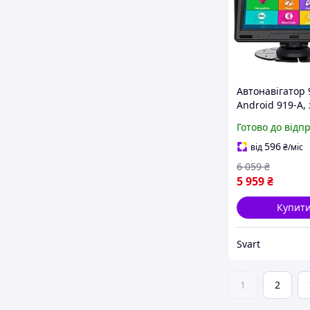
Автонавігатор 9
Android 919-A, 
ОЗП та 16Гб вб
Готово до відп
пам'яті /Svart/ -
stunning-produc
596
від
₴
/міс
life-
6 059
₴
5 959
₴
Купит
Svart
1
2