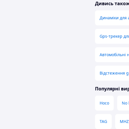
Дивись тако
Динаміки для 
Gps-трекер для
Автомобільні 
Відстеження g
Популярні в
Hoco
No 
TAG
MHZ