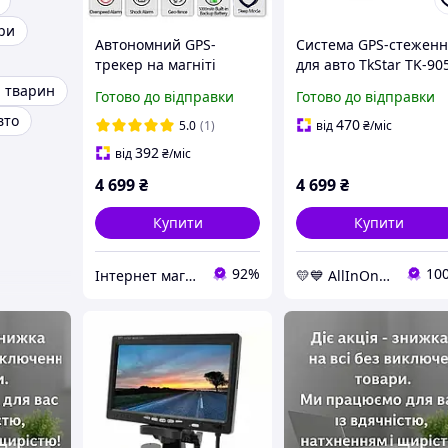
ри
Автономний GPS-
Система GPS-стежен
трекер на магніті
для авто TkStar TK-90
TKSTAR TK 905
2G, АКБ 20000мАч
я тварин
Готово до відправки
Готово до відправки
AlterDeal -thrilling-
вто
unlimited-choice-
470
5.0
(1)
від
₴
/міс
392
від
₴
/міс
4 699
₴
4 699
₴
Купити
Купити
92%
10
Інтернет магазин livelyshop
💛💙 AllInOne - знаходь все необхідне в одному магазині!