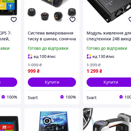
GPS 7-
Система вимірювання
Модуль живлення дл
плей,
тиску в шинах, сонячна
спецтехніки 24В вихі
дель
батарея /Svart/ -
12В 80А, модель DC24
равки
Готово до відправки
Готово до відправки
м'яті.
stunning-products-for-
12 /Svart/ -stunning-
life-
products-for-life-
100
130
від
₴
/міс
від
₴
/міс
1 099
₴
1 399
₴
999
₴
1 299
₴
и
Купити
Купити
100%
100%
10
Svart
Svart