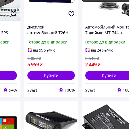
Дисплей
Автомобільний моніт
 GPS
автомобільний T26H
7 дюймів MT-744 з
 мАг
діагоналлю 10.26" з
функціями CarPlay,
равки
Готово до відправки
Готово до відправки
т з
CarPlay, Bluetooth та
Bluetooth і FM /Svart/ 
FM-модулем /Svart/ -
stunning-products-for
596
245
від
₴
/міс
від
₴
/міс
ням
stunning-products-for-
life-
6 059
₴
2 549
₴
ячок
life-
5 959
₴
2 449
₴
и
Купити
Купити
94%
100%
10
Svart
Svart