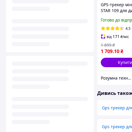
GPS-трекер мін
STAR 109 для 
багажу авто ав
Готово до відп
собак з кнопк
СОС
4.5
171
від
₴
/міс
1 899
₴
1 709
.10
₴
Купит
Розумна техніка
Дивись тако
Gps трекер дл
Gps трекер дл