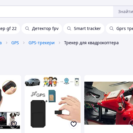
Знайти
ер gf 22
Детектор fpv
Smart tracker
Gprs тр
а
GPS
GPS-трекери
Трекер для квадрокоптера