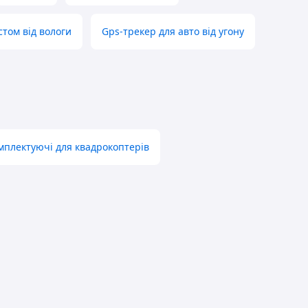
стом від вологи
Gps-трекер для авто від угону
мплектуючі для квадрокоптерів