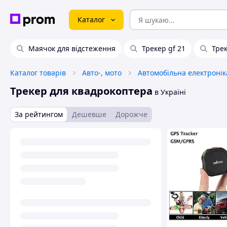
Каталог
Маячок для відстеження
Трекер gf 21
Трек
Каталог товарів
Авто-, мото
Автомобільна електронік
Трекер для квадрокоптера
в Україні
За рейтингом
Дешевше
Дорожче