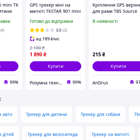
і mini TK
GPS трекер міні на
Кріплення GPS верхн
дитини
магніті TKSTAR 901 mini
для рами TBS Source
томобіля
для дитини, багажу,
One V5, GPS Top Moun
равки
Готово до відправки
В наявності
ою SOS
собаки, автомобіля 600
для FPV квадрокоптер
mAh TK STAR 901 авто
тримач GPS M10
(4)
3.0
(2)
189
від
₴
/міс
2 100
₴
1 890
₴
215
₴
и
Купити
Купити
99%
99%
9
Розумна техніка
AnDrus
ж
я авто
Трекер для дитини
Трекер для собаки
Tk
я дітей
Трекер для велосипеда
Трекер на магніті