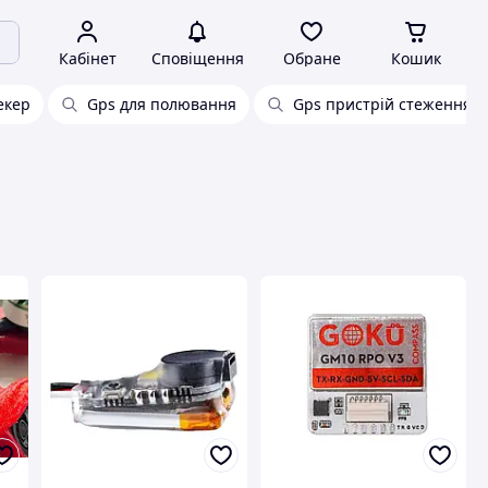
Кабінет
Сповіщення
Обране
Кошик
екер
Gps для полювання
Gps пристрій стеження