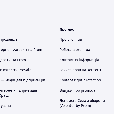
Про нас
 продавців
Про prom.ua
тернет-магазин
на Prom
Робота в prom.ua
авати на Prom
Контактна інформація
 каталозі ProSale
Захист прав на контент
 — медіа для підприємців
Content right protection
інтернет-підприємців
Відгуки про prom.ua
Кращі
Допомога Силам оборони
тувача
(Volonter by Prom)