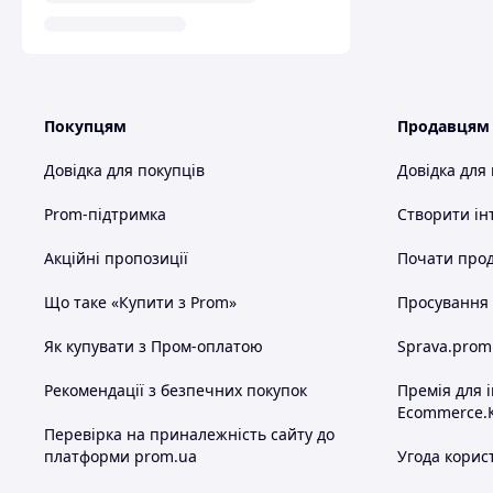
Покупцям
Продавцям
Довідка для покупців
Довідка для
Prom-підтримка
Створити ін
Акційні пропозиції
Почати прод
Що таке «Купити з Prom»
Просування в
Як купувати з Пром-оплатою
Sprava.prom
Рекомендації з безпечних покупок
Премія для 
Ecommerce.
Перевірка на приналежність сайту до
платформи prom.ua
Угода корис