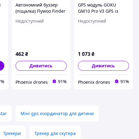
є
Автономний буззер
GPS модуль GOKU
(піщалка) Flywoo Finder
GM10 Pro V3 GPS із
t
V1.0 100 дб для пошуку
компасом для дрона
Недоступний
Недоступний
а,
дронів
462
₴
1 073
₴
Дивитись
Дивитись
7%
91%
91%
Phoenix drones
Phoenix drones
star
Міні gps координатор для дитини
Трекери
Трекер для скутера