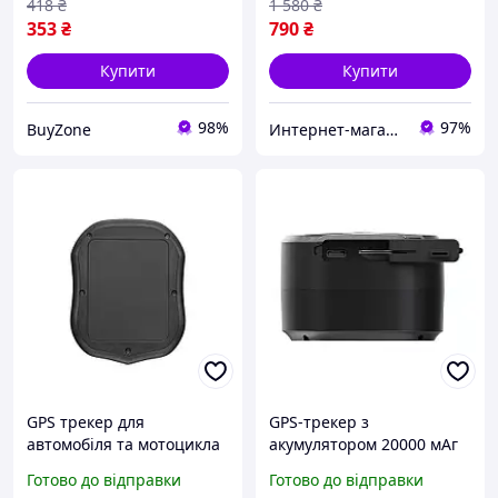
418
₴
1 580
₴
353
₴
790
₴
Купити
Купити
98%
97%
BuyZone
Интернет-магазин "АТМ"
GPS трекер для
GPS-трекер з
автомобіля та мотоцикла
акумулятором 20000 мАг
з магнітом автономний
для відстеження
Готово до відправки
Готово до відправки
5000 mAh захист від
автомобілів, домашніх