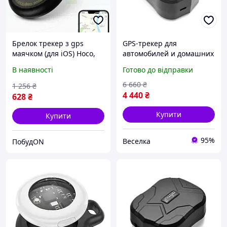
Брелок трекер з gps
GPS-трекер для
маячком (для iOS) Hoco,
автомобилей и домашних
Gps маячок велосипед,
животных с
В наявності
Готово до відправки
Gps для мисливських
аккумулятором 20000 мАч
собак, Gps міні трекер,
IP65 водонепроницаемый
6 660
₴
1 256
₴
NQE
FLAME
4 440
₴
628
₴
Купити
Купити
95%
Веселка
ПобудON