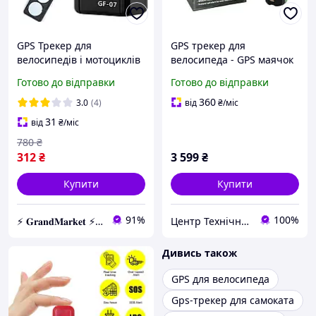
GPS Трекер для
GPS трекер для
велосипедів і мотоциклів
велосипеда - GPS маячок
Tracker GF07, GSM Трекер
VJOYCAR T19
Готово до відправки
Готово до відправки
водонепроникний з
переглядом на Android &
360
3.0
(4)
від
₴
/міс
IOs
31
від
₴
/міс
780
₴
312
₴
3 599
₴
Купити
Купити
91%
100%
⚡️ 𝐆𝐫𝐚𝐧𝐝𝐌𝐚𝐫𝐤𝐞𝐭 ⚡️ – Трендові товари за найнижчими цінами
Центр Технічної Безпеки
Дивись також
GPS для велосипеда
Gps-трекер для самоката