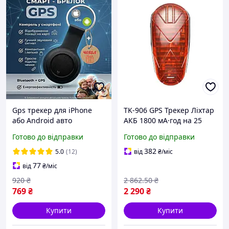
Gps трекер для iPhone
TK-906 GPS Трекер Ліхтар
або Android авто
АКБ 1800 мА·год на 25
велосипеда bluetooth
днів, для Велосипеда
Готово до відправки
Готово до відправки
airtag для відстеження
Мопеда Мотоцикла
дитини літніх людей
Самоката, TKSTAR
382
5.0
(12)
від
₴
/міс
тварин gps трекери
77
від
₴
/міс
920
₴
2 862
.50
₴
769
₴
2 290
₴
Купити
Купити