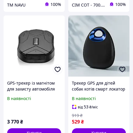
100%
100%
ТМ NAVU
СІМ СОТ - 700.com.ua Магазин_Електроніки
GPS-трекер із магнітом
Трекер GPS для дітей
для захисту автомобіля
собак котів смарт локатор
мотоцикла велосипеда з
водонепроникний маячок
В наявності
В наявності
автономністю до 90 днів
трекери для відстеження
BROWN
авто велосипеда гаманця
53
від
₴
/міс
ключів
919
₴
3 770
₴
529
₴
Купити
Купити