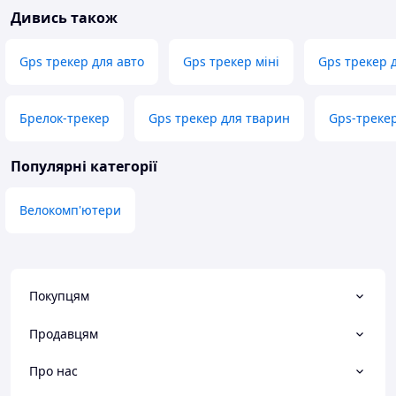
Дивись також
Gps трекер для авто
Gps трекер міні
Gps трекер д
Брелок-трекер
Gps трекер для тварин
Gps-трекер
Популярні категорії
Велокомп'ютери
Покупцям
Продавцям
Про нас