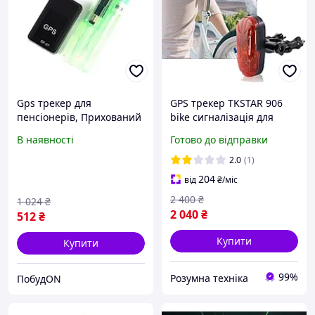
Gps трекер для
GPS трекер TKSTAR 906
пенсіонерів, Прихований
bike сигналізація для
gps трекер на велосипед,
велосипеда мопеда
В наявності
Готово до відправки
Якісний gps трекер, Gps
мотоцикла самокату TK
трекер для велосипеда,
906 з акумулятором 1800
2.0
(1)
NQE
мАг з кнопкою SOS
204
від
₴
/міс
2 400
₴
1 024
₴
2 040
₴
512
₴
Купити
Купити
99%
Розумна техніка
ПобудON