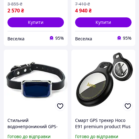
крадіжки 90 днів роботи
тварин та обладнання
3 855
₴
7 410
₴
SPICY
IP65 SPICY
2 570
₴
4 940
₴
Купити
Купити
95%
95%
Веселка
Веселка
Стильний
Смарт GPS трекер Hoco
водонепроникний GPS-
E91 premium product Plus
трекер Topin G12 (IP67)
anti-lost tracker
Готово до відправки
Готово до відправки
для тварин для собак,