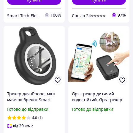
100%
97%
Smart Tech Electronics
Cвітло 24⭐⭐⭐⭐⭐
Трекер для iPhone, міні
Gps-трекер дитячий
маячок-брелок Smart
водостійкий, Gps трекер
AirTag для авто,
для велосипеда, Махачок
Готово до відправки
Готово до відправки
велосипеда, дітей, літніх
для стеження за
людей та тварин (коти,
дитиною, Gps трекер для
4.0
(1)
собаки), портативний
подорожей, RGT
29
від
₴
/міс