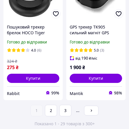
Пошуковий трекер
GPS трекер TK905
брелок HOCO Tiger
сильний магніт GPS
Intelligent positioning
трекер віддаленого
Готово до відправки
Готово до відправки
anti-lost device E91 white
моніторингу 90 днів
тривалого очікування
4.0
(6)
5.0
(3)
190
від
₴
/міс
324
₴
275
₴
1 900
₴
Купити
Купити
99%
98%
Rabbit
Mantik
1
2
3
...
Показано 1 - 29 товарів з 300+