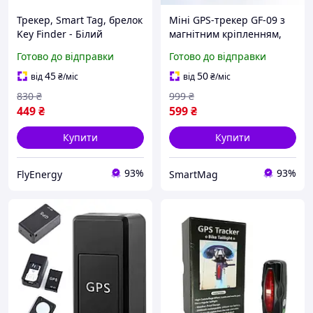
Трекер, Smart Tag, брелок
Міні GPS-трекер GF-09 з
Key Finder - Білий
магнітним кріпленням,
SIM-картою, геолокацією
Готово до відправки
Готово до відправки
та кнопкою SOS для авто,
речей і тварин
45
50
від
₴
/міс
від
₴
/міс
830
₴
999
₴
449
₴
599
₴
Купити
Купити
93%
93%
FlyEnergy
SmartMag