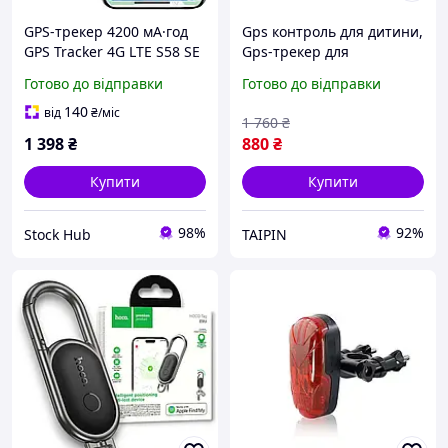
GPS-трекер 4200 мА·год
Gps контроль для дитини,
GPS Tracker 4G LTE S58 SE
Gps-трекер для
Автомобільний
велосипеда, Gps трекер
Готово до відправки
Готово до відправки
водонепроникний GPS-
професійний, Gps
трекер з інтелектуальним
трекери пристрій
140
від
₴
/міс
1 760
₴
сповіщенням
стеження, FBK
1 398
₴
880
₴
Купити
Купити
98%
92%
Stock Hub
TAIPIN