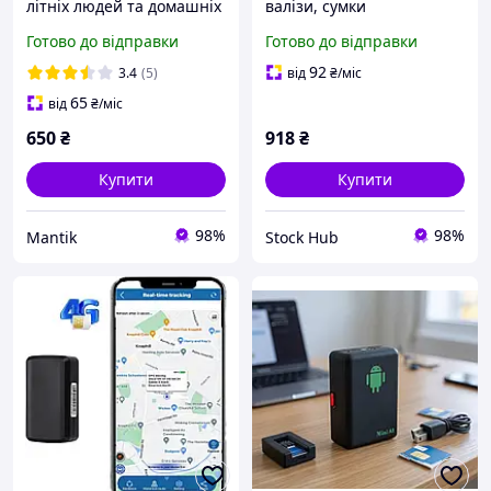
літніх людей та домашніх
валізи, сумки
улюбленців 356GPS
Готово до відправки
Готово до відправки
92
3.4
(5)
від
₴
/міс
65
від
₴
/міс
650
₴
918
₴
Купити
Купити
98%
98%
Mantik
Stock Hub