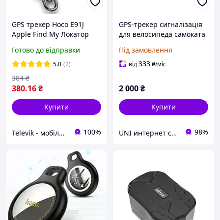
GPS трекер Hoco E91J
GPS-трекер сигналізація
Apple Find My Локатор
для велосипеда самоката
для ключів сумки рюкзака
скутера GSM GPS LBS TK-
Готово до відправки
Під замовлення
валізи, смарт маячок для
906
iPhone, блютуз GPS
333
5.0
(2)
від
₴
/міс
брелок, чорний
384
₴
380
.16
₴
2 000
₴
Купити
Купити
100%
98%
Televik - мобільні аксесуари та гаджети
UNI интернет супермаркет