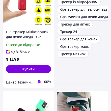
Трекер із мікрофоном
Gps трекер для велосипеда
Gps маячок для велосипеда
Трекер для літніх
Трекер 24
GPS трекер мініатюрний
для велосипеда - GPS
Gps трекер для коней
маячок VJOYCAR T630
Готово до відправки
Gps трекер маяк
водонепроникний,
перегляд на Android &
315
від
₴
/міс
Трекер маячок
IOs
3 149
₴
Купити
100%
Центр Технічної Безпеки