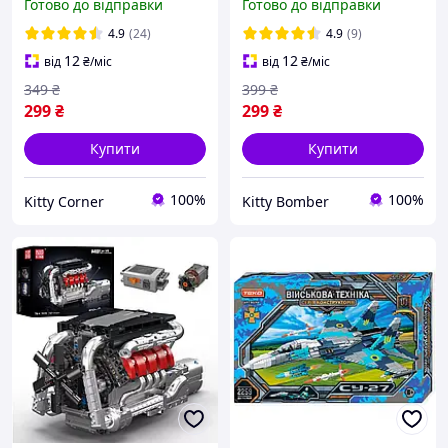
Готово до відправки
Готово до відправки
з коробкою фігурка лего
білий
Hello Kitty Хелоу Кітті
4.9
(24)
4.9
(9)
12
12
від
₴
/міс
від
₴
/міс
349
₴
399
₴
299
₴
299
₴
Купити
Купити
100%
100%
Kitty Corner
Kitty Bomber