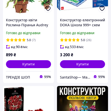
Конструктор квіти
Конструктор електронний
Рослина-Піранья Audrey
DOKA Школа 999+ схем
II букет квітка канібал
(D70708)
Готово до відправки
Готово до відправки
хижак монстр Маріо із
зубами на 327 дет.
5.0
(7)
5.0
(26)
90
533
від
₴
/міс
від
₴
/міс
899
₴
3 200
₴
Купити
Купити
99%
99%
ТРЕНДЗІ ШОП
SantaShop— Магазин дитячих іграшок