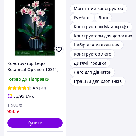
Магнітний конструктор
Румбокс
Лого
Конструктори Майнкрафт
Конструктори для дорослих
Набір для малювання
Конструктор Лего
Дитячі іграшки
Конструктор Lego
Botanical Орхідея 10311,
Лего для дівчаток
Конструкторний набір
Готово до відправки
Іграшки для хлопчиків
Орхідея, Конструктор
LEGO Icons Орхідея
4.6
(20)
95
від
₴
/міс
1 900
₴
950
₴
Купити