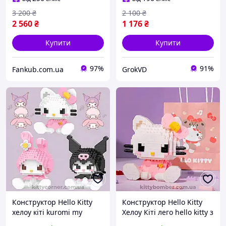
3 200
₴
2 100
₴
2 560
₴
1 176
₴
Купити
Купити
97%
91%
Fankub.com.ua
GrokVD
Конструктор Hello Kitty
Конструктор Hello Kitty
хелоу кіті kuromi my
Хелоу Кіті лего hello kitty з
melody куромі май мелоді
коробкою для дитини