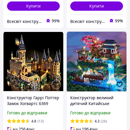
Купити
Купити
99%
99%
Всесвіт конструкторів
Всесвіт конструкторів
Конструктор Гаррі Поттер
Конструктор великий
Замок Хогвартс 6369
дитячий Китайське
деталей з LED підсвіткою
містечко з водоспадом та
Готово до відправки
Готово до відправки
Harry Potter
led підсвіткою 1435
деталей
4.8
(13)
4.3
(26)
256
196
від
₴
/міс
від
₴
/міс