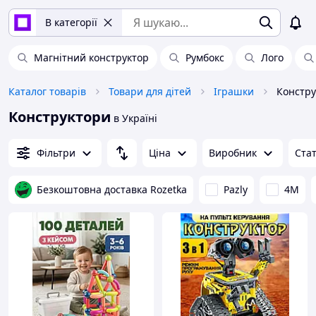
В категорії
Магнітний конструктор
Румбокс
Лого
Каталог товарів
Товари для дітей
Іграшки
Констру
Конструктори
в Україні
Фільтри
Ціна
Виробник
Ста
Безкоштовна доставка Rozetka
Pazly
4M