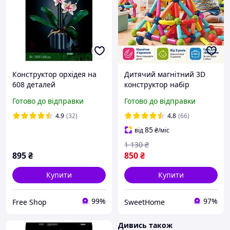
Конструктор орхідея на
Дитячий магнітний 3D
608 деталей
конструктор набір
конструкторний набір
кольорових деталей для
Готово до відправки
Готово до відправки
сумісний з LEGO
творчості (100 шт.)
подарунок для дітей та
4.9
(32)
4.8
(66)
дорослих декор для
85
від
₴
/міс
будинку
1 130
₴
895
₴
850
₴
Купити
Купити
99%
97%
Free Shop
SweetHome
Дивись також