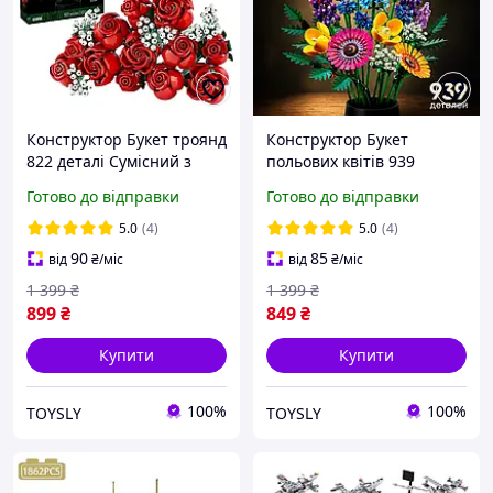
Конструктор Букет троянд
Конструктор Букет
822 деталі Сумісний з
польових квітів 939
ЛЕГО LEGO 10328
деталей Сумісний з ЛЕГО
Готово до відправки
Готово до відправки
Конструктор квіти Icons
LEGO 10313 Конструктор
Botanicals Bouquet of
квіти Icons Botanicals
5.0
(4)
5.0
(4)
Roses
Wildflower Bouquet
90
85
від
₴
/міс
від
₴
/міс
1 399
₴
1 399
₴
899
₴
849
₴
Купити
Купити
100%
100%
TOYSLY
TOYSLY