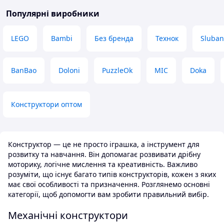
Недоліки
коммуникацию
Була відсутня на жаль одна деталь і
Популярні виробники
один принт був погано
Переваги
надрукований (на 3 Фото) Деталі не
Писала выше
LEGO
Bambi
Без бренда
Технок
Sluban
так плавно з'єднуються як у Lego
Недоліки
Отсутствуют
BanBao
Doloni
PuzzleOk
MIC
Doka
Конструктори оптом
Конструктор — це не просто іграшка, а інструмент для
розвитку та навчання. Він допомагає розвивати дрібну
моторику, логічне мислення та креативність. Важливо
розуміти, що існує багато типів конструкторів, кожен з яких
має свої особливості та призначення. Розглянемо основні
категорії, щоб допомогти вам зробити правильний вибір.
Механічні конструктори