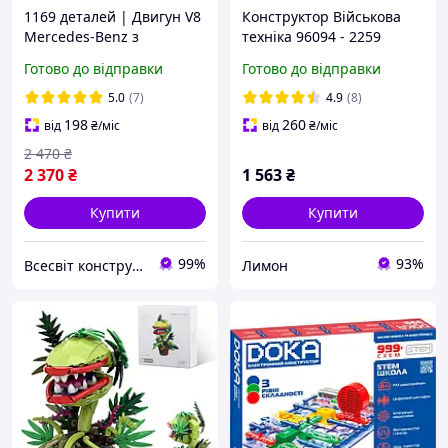
1169 деталей | Двигун V8
Конструктор Військова
Mercedes-Benz з
техніка 96094 - 2259
коробкою передач |
деталей, винищувач
Готово до відправки
Готово до відправки
Mould King 10203 |
СУ-27
Cумісний з LEGO | Лего
5.0
(7)
4.9
(8)
Мерседес
198
260
від
₴
/міс
від
₴
/міс
2 470
₴
2 370
₴
1 563
₴
Купити
Купити
99%
93%
Всесвіт конструкторів
Лимон