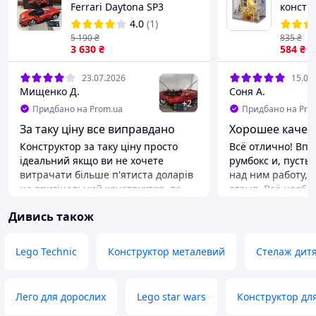
Ferrari Daytona SP3
констр
Червоний Ферарі
Room Q
4.0
(1)
Study 
5 190
₴
835
₴
3 630
₴
584
₴
23.07.2026
15.07
Мищенко Д.
Соня А.
+
2
Придбано на Prom.ua
Придбано на Pro
За таку ціну все виправдано
Хорошее качес
Конструктор за таку ціну просто
Всё отлично! Вп
ідеальний якщо ви не хочете
румбокс и, пусть
витрачати більше п'ятиста доларів
над ним работу, 
на оригінальний конструктор, то
отзыв. Всё необх
цей вибір для вас за якістю він
ПВА и батареек е
Дивись також
практично не поступається
деталей огромно
оригіналу. Я думаю якщо поставити
качество очень п
оригінал від Lego і цю якісну копію
и достаточно кро
Lego Technic
Конструктор металевий
Стелаж дит
то визначити який оригінал а який
если у вас нет оп
ні буде важко єдине що може
первого раза мож
видати це погано надрукований
но я осталась до
Лего для дорослих
Lego star wars
Конструктор дл
принт логотипу
этот румбокс рек
отдельное спаси