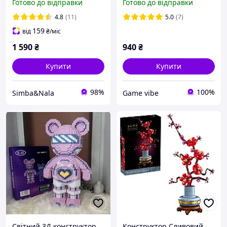
Готово до відправки
Готово до відправки
вежу, будинок, тунель,
модель
іглу та інше
4.8
(11)
5.0
(7)
159
від
₴
/міс
1 590
₴
940
₴
Купити
Купити
98%
100%
Simba&Nala
Game vibe
Світний 3Д конструктор
Конструктор Сливовий