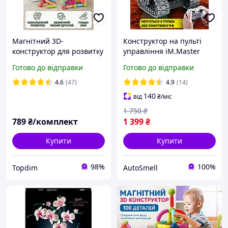
Магнітний 3D-
Конструктор на пульті
конструктор для розвитку
управління iM.Master
дитини (дитячий набір
Wall-e 3в1.Робот Воллі
Готово до відправки
Готово до відправки
Magnetic Sticks зі 100
сумісний LEGO
кольорових деталей)
4.6
(47)
4.9
(14)
140
від
₴
/міс
1 750
₴
789
₴/комплект
1 399
₴
Купити
Купити
98%
100%
Topdim
AutoSmell