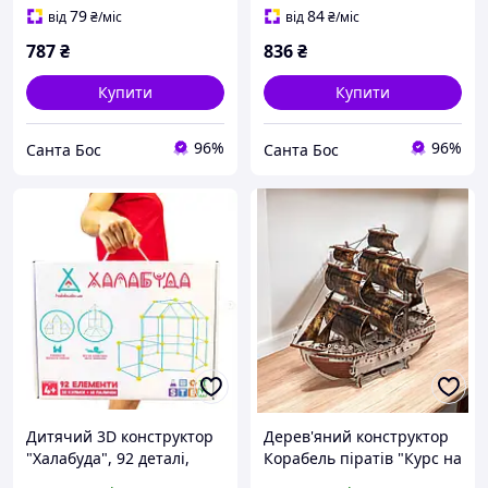
79
84
від
₴
/міс
від
₴
/міс
787
₴
836
₴
Купити
Купити
96%
96%
Санта Бос
Санта Бос
Дитячий 3D конструктор
Дерев'яний конструктор
"Халабуда", 92 деталі,
Корабель піратів "Курс на
можна побудувати ракету,
скарб" дерев'яна 3D-