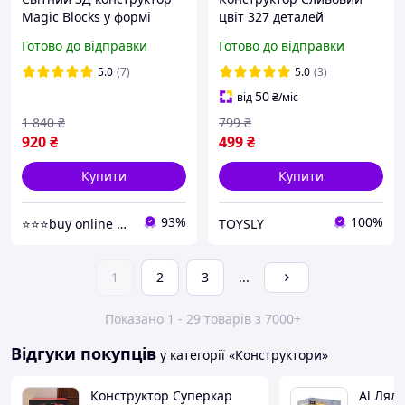
Magic Blocks у формі
цвіт 327 деталей
ведмедика Bearbrick колір
Сумісний з ЛЕГО LEGO
Готово до відправки
Готово до відправки
рожевий 50 см 4031шт
10369 Конструктор квіти
Icons Botanicals Plum
5.0
(7)
5.0
(3)
Blossom
50
від
₴
/міс
1 840
₴
799
₴
920
₴
499
₴
Купити
Купити
93%
100%
⭐️⭐️⭐️buy online shop
TOYSLY
1
2
3
...
Показано 1 - 29 товарів з 7000+
Відгуки покупців
у категорії «Конструктори»
Конструктор Суперкар
Al Лял