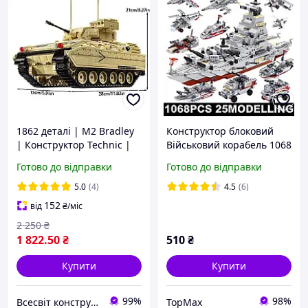
1862 деталі | M2 Bradley
Конструктор блоковий
| Конструктор Technic |
Військовий корабель 1068
Сумісний з Lego | M6607
деталей, 25 моделей
Готово до відправки
Готово до відправки
| Лего Технік Бойова
машина Бредлі
5.0
(4)
4.5
(6)
152
від
₴
/міс
2 250
₴
1 822
.50
₴
510
₴
Купити
Купити
99%
98%
Всесвіт конструкторів
TopMax