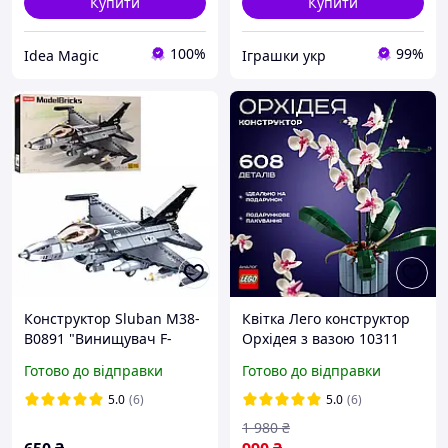
Купити
Купити
100%
99%
Idea Magic
Іграшки укр
Конструктор Sluban M38-
Квітка Лего конструктор
B0891 "Винищувач F-
Орхідея з вазою 10311
16C", 521 деталь
Lego icons Botanical 608
Готово до відправки
Готово до відправки
деталей LEGO квіти в
горщику реалістична
5.0
(6)
5.0
(6)
колекція подарунок
1 980
₴