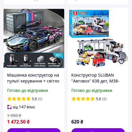
Машинка конструктор на
Конструктор SLUBAN
пульті керування + світло
"Автовоз" 638 дет, M38-
Lamba CyberPunk 1:14
B0339
Готово до відправки
Готово до відправки
5.0
(6)
5.0
(6)
147
від
₴
/міс
1 550
₴
1 472
.50
₴
620
₴