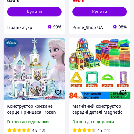
650
₴
990
₴
Купити
Купити
99%
98%
Іграшки укр
Prime_Shop UA
Конструктор крижане
Магнітний конструктор
серце Принцеса Frozen
середні деталі Magnetic
замок Ельза для дівчаток
на 84 елементів, різної
Готово до відправки
Готово до відправки
на 360 деталей
форми
4.8
(13)
4.9
(11)