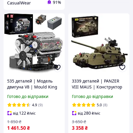
91%
CasualWear
535 деталей | Модель
3339 деталей | PANZER
двигуна V8 | Mould King
VIII MAUS | Конструктор
10088 | Конструктор
Technic | Сумісний з Lego
Готово до відправки
Готово до відправки
Technic | Cумісний з LEGO
| M98001 | Лего Технік
| Лего Технік
Суперважкий танк
4.9
(9)
5.0
(8)
Панцер
122
280
від
₴
/міс
від
₴
/міс
1 850
₴
3 650
₴
1 461
.50
₴
3 358
₴