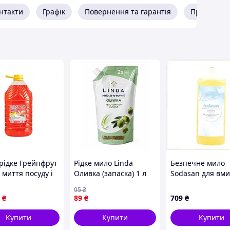
нтакти
Графік
Повернення та гарантія
Про прода
рідке Грейпфрут
Рідке мило Linda
Безпечне мило
 миття посуду і
Оливка (запаска) 1 л
Sodasan для вм
ння поверхонь
обличчя та рук 
95
₴
матом
M877P6271C
₴
89
₴
709
₴
сових
Купити
Купити
Купити