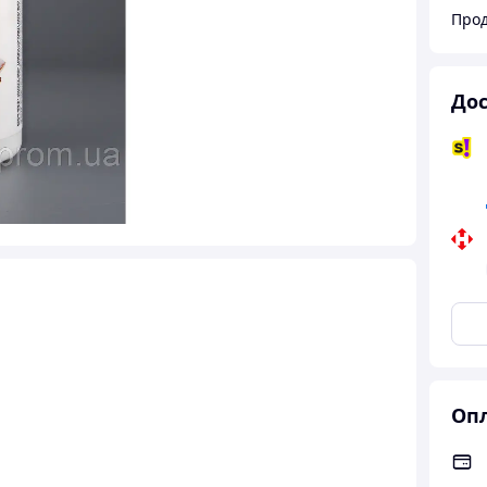
Прод
Дос
Опл