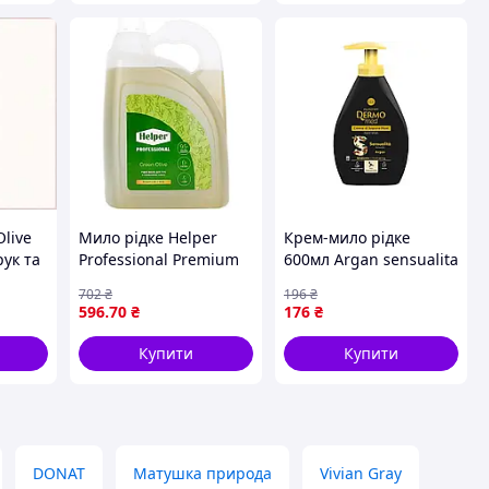
live
Мило рідке Helper
Крем-мило рідке
рук та
Professional Premium
600мл Argan sensualita
73TT
Care Green Olive з
ТМ DERMOMED
702
₴
196
₴
оливковою олією 5 л
596
.70
₴
176
₴
Купити
Купити
DONAT
Матушка природа
Vivian Gray