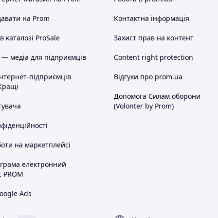
авати на Prom
Контактна інформація
 каталозі ProSale
Захист прав на контент
 — медіа для підприємців
Content right protection
інтернет-підприємців
Відгуки про prom.ua
Кращі
Допомога Силам оборони
тувача
(Volonter by Prom)
нфіденційності
оти на маркетплейсі
ограма електронний
с PROM
oogle Ads