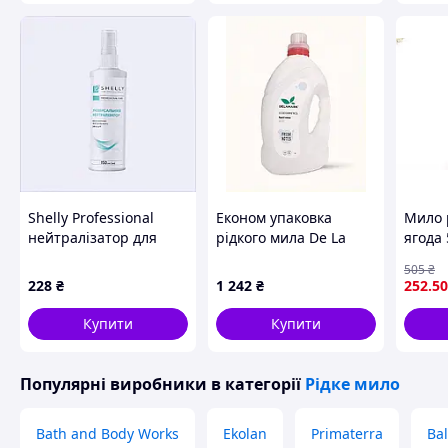
Shelly Professional
Економ упаковка
Мило 
нейтралізатор для
рідкого мила De La
ягода 
манікюру та педикюру
Mark 4000 г 816HC3375
та ті
505
₴
8253K5B41
ефект
228
₴
1 242
₴
252
.50
КЛИН
Купити
Купити
Популярні виробники
в категорії
Рідке мило
Bath and Body Works
Ekolan
Primaterra
Ba