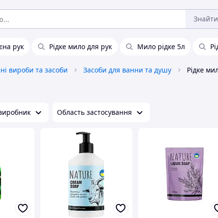
Знайти
ієна рук
Рідке мило для рук
Мило рідке 5л
Рі
чні вироби та засоби
Засоби для ванни та душу
Рідке ми
 виробник
Область застосування