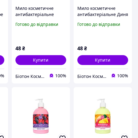
Мило косметичне
Мило косметичне
ое
антибактеріальне
антибактеріальне Диня
Абрикос BIOTON
BIOTON COSMETICS,
Готово до відправки
Готово до відправки
COSMETICS, 450 мл
450 мл
48
₴
48
₴
Купити
Купити
0%
100%
100%
Біотон Косметік
Біотон Косметік