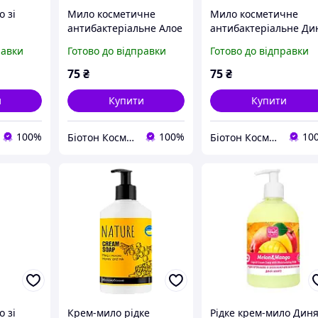
о зі
Мило косметичне
Мило косметичне
антибактеріальне Алое
антибактеріальне Ди
пфрут і
Вера BIOTON
BIOTON COSMETICS,
равки
Готово до відправки
Готово до відправки
N
COSMETICS, 1000 мл
1000 мл
0 мл
75
₴
75
₴
и
Купити
Купити
100%
100%
10
Біотон Косметік
Біотон Косметік
о зі
Крем-мило рідке
Рідке крем-мило Дин