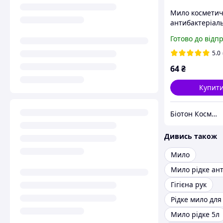
Мило космети
антибактеріал
Вера BIOTON
Готово до відп
COSMETICS, 50
5.0
64
₴
Купит
Біотон Косметік
Дивись також
Мило
Гігієна рук
Рідке мило для
Мило рідке 5л