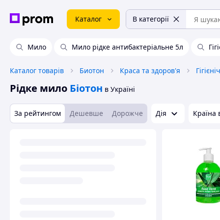
Каталог
В категорії
Мило
Мило рідке антибактеріальне 5л
Гіг
Каталог товарів
Биотон
Краса та здоров'я
Гігієні
Рідке мило
Біотон
в Україні
За рейтингом
Дешевше
Дорожче
Дія
Країна