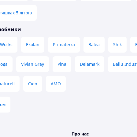
ляшках 5 літрів
иробники
 Works
Ekolan
Primaterra
Balea
Shik
ода
Vivian Gray
Pina
Delamark
Ballu Indus
naturell
Cien
AMO
том
Про нас