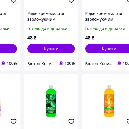
о зі
Рідке крем-мило зі
Рідке крем-мило зі
зволожуючим
зволожуючим
овиця і
молочком Диня і Манго
молочком Грейпфрут 
равки
Готово до відправки
Готово до відправки
N
BIOTON COSMETICS,
Герань BIOTON
0 мл
450 мл
COSMETICS, 450 мл
48
₴
48
₴
и
Купити
Купити
100%
100%
10
Біотон Косметік
Біотон Косметік