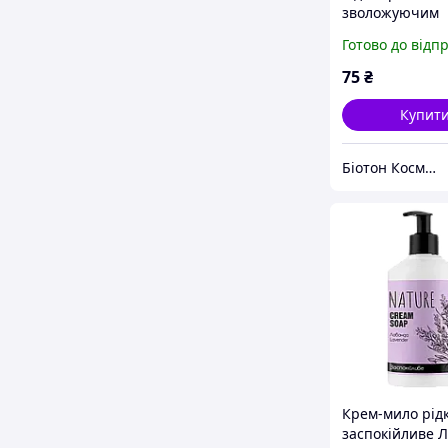
зволожуючим
молочком Грей
Готово до відп
Герань BIOTO
COSMETICS, 10
75
₴
Купит
Біотон Косметік
Крем-мило рід
заспокійливе 