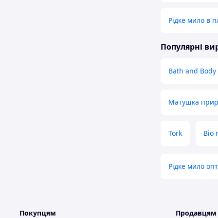
Рідке мило в п
Популярні в
Bath and Body
Матушка прир
Tork
Bio 
Рідке мило оп
Покупцям
Продавцям