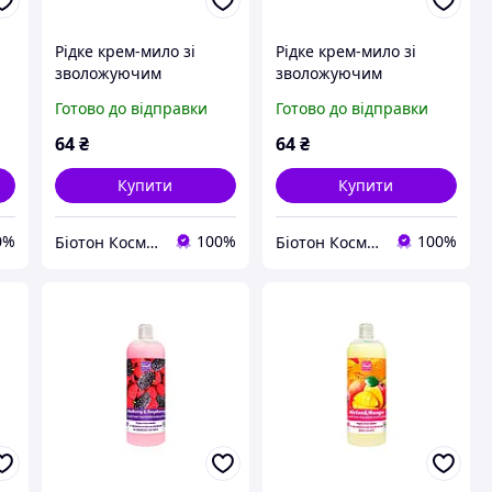
Рідке крем-мило зі
Рідке крем-мило зі
зволожуючим
зволожуючим
і
молочком Шовковиця і
молочком Диня і Манго
Готово до відправки
Готово до відправки
Малина BIOTON
BIOTON COSMETICS,
COSMETICS, 500 мл
500 мл
64
₴
64
₴
Купити
Купити
0%
100%
100%
Біотон Косметік
Біотон Косметік