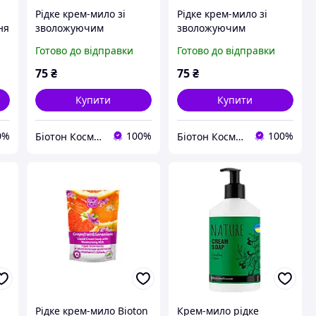
Рідке крем-мило зі
Рідке крем-мило зі
ня
зволожуючим
зволожуючим
молочком Шовковиця і
молочком Диня і Манго
Готово до відправки
Готово до відправки
Малина BIOTON
BIOTON COSMETICS,
COSMETICS, 1000 мл
1000 мл
75
₴
75
₴
Купити
Купити
0%
100%
100%
Біотон Косметік
Біотон Косметік
я
Рідке крем-мило Bioton
Крем-мило рідке