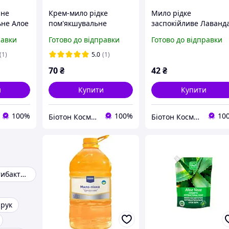
чне
Крем-мило рідке
Мило рідке
ьне Алое
пом'якшувальне
заспокійливе Лаванд
Протеїни козиного
NATURE, 450 мл
равки
Готово до відправки
Готово до відправки
0 мл
молока NATURE, 900 мл
(1)
5.0
(1)
70
₴
42
₴
и
Купити
Купити
100%
100%
10
Біотон Косметік
Біотон Косметік
Мило рідке антибактеріальне 5л
 рук