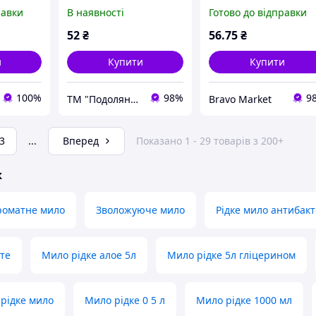
л
Bioton «Козячого
зволожуючим
равки
В наявності
Готово до відправки
молока» 450 мл
молочком ТМ Bioton
cosmetics 500 мл
52
₴
56
.75
₴
и
Купити
Купити
100%
98%
9
ТМ "Подолянка"
Bravo Market
3
...
Вперед
Показано 1 - 29 товарів з 200+
ж
роматне мило
Зволожуюче мило
Рідке мило антибак
сте
Мило рідке алое 5л
Мило рідке 5л гліцерином
рідке мило
Мило рідке 0 5 л
Мило рідке 1000 мл