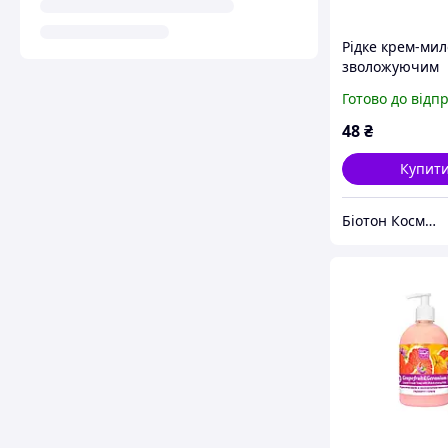
Рідке крем-мил
зволожуючим
молочком Шовк
Готово до відп
Малина BIOTO
COSMETICS, 45
48
₴
Купит
Біотон Косметік