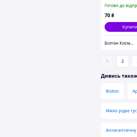
NATURE, 900 м
Готово до відп
70
₴
Купит
Біотон Косметік
1
2
Дивись тако
Bioton
А
Мило рідке гу
Антисептичну 