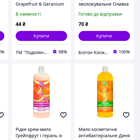
Grapefruit & Geranium
зволожувальне Оливка
Грейпфрут і герань зі
NATURE, 900 мл
В наявності
Готово до відправки
зволожуючим
молочком 450 мл
44
₴
70
₴
Купити
Купити
8%
98%
100%
ТМ "Подолянка"
Біотон Косметік
Рідке крем-мило
Мило косметичне
Грейпфрут і герань зі
антибактеріальне Диня