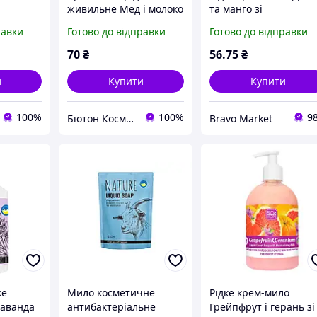
живильне Мед і молоко
та манго зі
пфрут і
NATURE, 900 мл
зволожувальним
равки
Готово до відправки
Готово до відправки
N
молочком 1000 мл ТМ
00 мл
Bioton cosmetics
70
₴
56
.75
₴
и
Купити
Купити
100%
100%
9
Біотон Косметік
Bravo Market
ке
Мило косметичне
Рідке крем-мило
Лаванда
антибактеріальне
Грейпфрут і герань зі