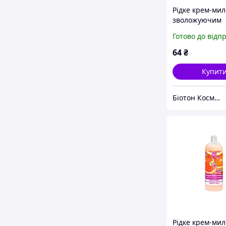
Рідке крем-мил
зволожуючим
молочком Грей
Готово до відп
Герань BIOTO
COSMETICS, 50
64
₴
Купит
Біотон Косметік
Рідке крем-мил