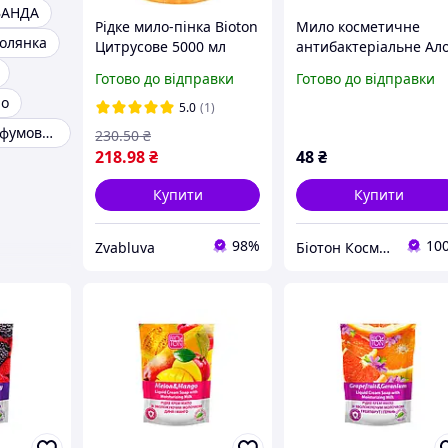
ВАНДА
Рідке мило-пінка Bioton
Мило косметичне
долянка
Цитрусове 5000 мл
антибактеріальне Ал
Вера BIOTON
Готово до відправки
Готово до відправки
COSMETICS, 450 мл
ло
5.0
(1)
Рідке мило парфумована
230
.50
₴
218
.98
₴
48
₴
Купити
Купити
98%
10
Zvabluva
Біотон Косметік