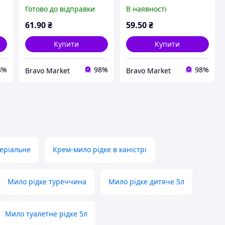
зволожуючим
1000 мл ТМ Bioton
Готово до відправки
В наявності
молочком ТМ Bioton
cosmetics
cosmetics 1000 мл
61
.90
₴
59
.50
₴
Купити
Купити
8%
98%
98%
Bravo Market
Bravo Market
теріальне
Крем-мило рідке в каністрі
Мило рідке туреччина
Мило рідке дитяче 5л
Мило туалетне рідке 5л