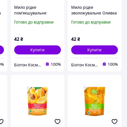
Мило рідке
Мило рідке
а
пом'якшувальне
зволожувальне Оливка
Протеїни козиного
NATURE, 450 мл
Готово до відправки
Готово до відправки
молока NATURE, 450 мл
42
₴
42
₴
Купити
Купити
0%
100%
100%
Біотон Косметік
Біотон Косметік