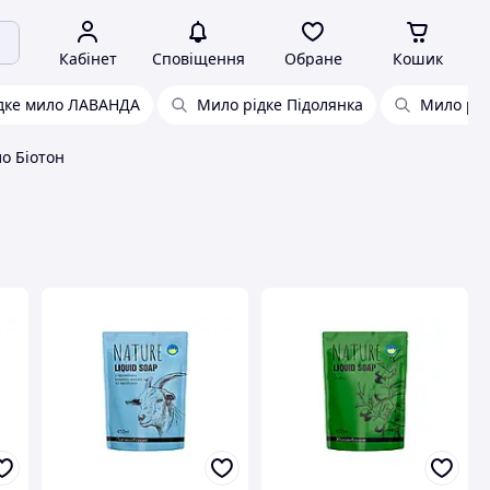
Кабінет
Сповіщення
Обране
Кошик
дке мило ЛАВАНДА
Мило рідке Підолянка
Мило рід
ло Біотон