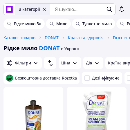
В категорії
Рідке мило 5л
Мило
Туалетне мило
Р
Каталог товарів
DONAT
Краса та здоров'я
Гігієніч
Рідке мило
DONAT
в Україні
Фільтри
Ціна
Дія
Країна ви
Безкоштовна доставка Rozetka
Дезінфікуюче