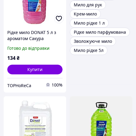
Мило для рук
Крем-мило
Мило рідке 1 л
Рідке мило парфумована
Рідке мило DONAT 5 л з
ароматом Сакура
Зволожуюче мило
Готово до відправки
Мило рідке 5л
134
₴
Купити
100%
TOPHoReCa