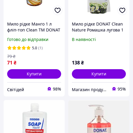
Мило рідке Манго 1 л
Мило рідке DONAT Clean
фліп-топ Clean ТМ DONAT
Nature Ромашка лугова 1
л (DON46682)
Готово до відправки
В наявності
5.0
(1)
79
₴
71
₴
138
₴
Купити
Купити
98%
95%
Світідей
Магазин продукції Латинскої та Північної Америки