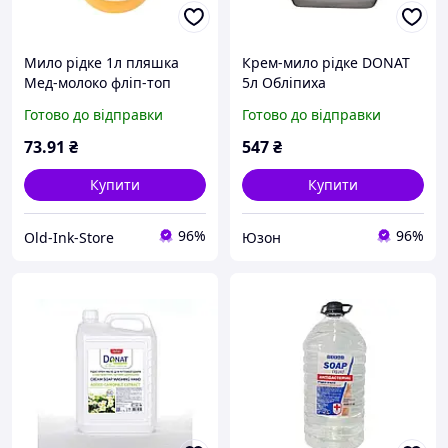
Мило рідке 1л пляшка
Крем-мило рідке DONAT
Мед-молоко фліп-топ
5л Обліпиха
Clean ТМ DONAT
Готово до відправки
Готово до відправки
73
.91
₴
547
₴
Купити
Купити
96%
96%
Old-Ink-Store
Юзон