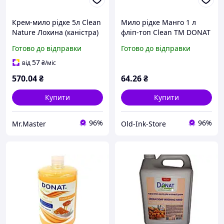
Крем-мило рідке 5л Clean
Мило рідке Манго 1 л
Nature Лохина (каністра)
фліп-топ Clean ТМ DONAT
ТМ DONAT
Готово до відправки
Готово до відправки
57
від
₴
/міс
570
.04
₴
64
.26
₴
Купити
Купити
96%
96%
Mr.Master
Old-Ink-Store