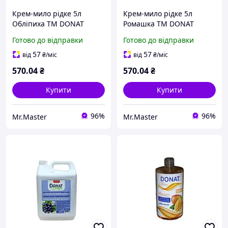
Крем-мило рідке 5л
Крем-мило рідке 5л
Обліпиха ТМ DONAT
Ромашка ТМ DONAT
Готово до відправки
Готово до відправки
57
57
від
₴
/міс
від
₴
/міс
570
.04
₴
570
.04
₴
Купити
Купити
96%
96%
Mr.Master
Mr.Master