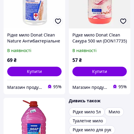
Рідке мило Donat Clean
Рідке мило Donat Clean
Nature Антибактеріальне
Сакура 500 мл (DON17735)
1000 мл (DON41702)
В наявності
В наявності
69
₴
57
₴
Купити
Купити
95%
95%
Магазин продукції Латинскої та Північної Америки
Магазин продукції Латинскої та Північної Америки
Дивись також
Рідке мило 5л
Мило
Туалетне мило
Рідке мило для рук