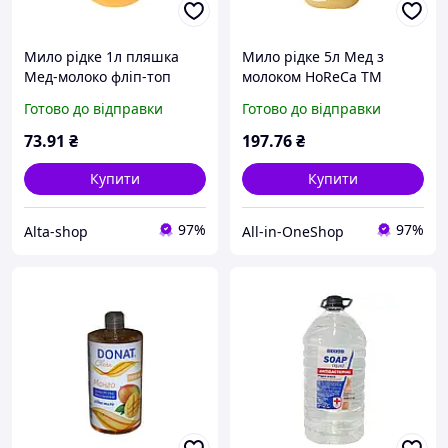
Мило рідке 1л пляшка
Мило рідке 5л Мед з
Мед-молоко фліп-топ
молоком HoReCa ТМ
Clean ТМ DONAT
DONAT
Готово до відправки
Готово до відправки
73
.91
₴
197
.76
₴
Купити
Купити
97%
97%
Alta-shop
All-in-OneShop