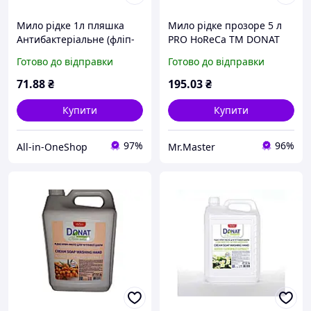
Мило рідке 1л пляшка
Мило рідке прозоре 5 л
Антибактеріальне (фліп-
PRO HoReCa ТМ DONAT
топ) ТМ DONAT
Готово до відправки
Готово до відправки
71
.88
₴
195
.03
₴
Купити
Купити
97%
96%
All-in-OneShop
Mr.Master