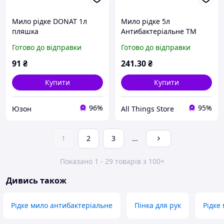
Мило рідке DONAT 1л
Мило рідке 5л
пляшка
Антибактеріальне ТМ
Антибактеріальне (фліп-
DONAT
Готово до відправки
Готово до відправки
топ)
91
₴
241
.30
₴
Купити
Купити
96%
95%
Юзон
All Things Store
1
2
3
...
Показано 1 - 29 товарів з 100+
Дивись також
Рідке мило антибактеріальне
Пінка для рук
Рідке