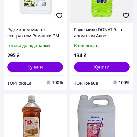
Рідке крем-мило з
Рідке мило DONAT 5л з
екстрактом Ромашки ТМ
ароматом Алое
DONAT Clean 5л каністра
Готово до відправки
В наявності
295
₴
134
₴
Купити
Купити
100%
100%
TOPHoReCa
TOPHoReCa