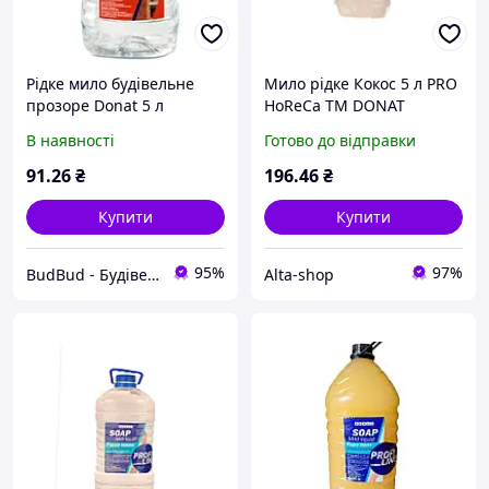
Рідке мило будівельне
Мило рідке Кокос 5 л PRO
прозоре Donat 5 л
HoReCa ТМ DONAT
В наявності
Готово до відправки
91
.26
₴
196
.46
₴
Купити
Купити
95%
97%
BudBud - Будівельний інтернет-магазин
Alta-shop