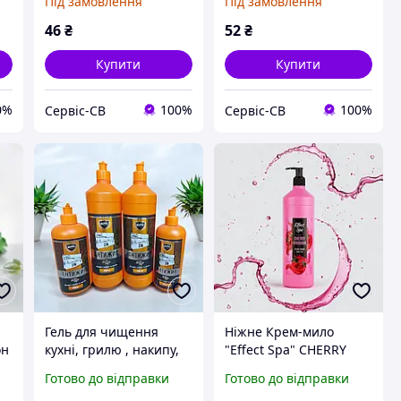
Під замовлення
Під замовлення
46
₴
52
₴
Купити
Купити
0%
100%
100%
Сервіс-СВ
Сервіс-СВ
Гель для чищення
Ніжне Крем-мило
он
кухні, грилю , накипу,
"Effect Spa" CHERRY
нагару та жиру
RHUBARB 1000 мл.
Готово до відправки
Готово до відправки
"Антижир" 1 л.
дозатор