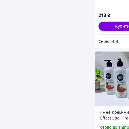
213
₴
Купит
Сервіс-СВ
Ніжне Крем-ми
"Effect Spa" Fr
Strawberry 500
Готово до відп