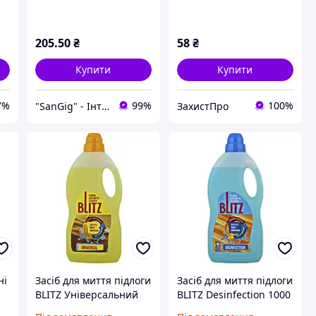
+ рН9,18
205
.50
₴
58
₴
Купити
Купити
7%
99%
100%
"SanGig" - Інтернет-магазин
ЗахистПро
ні
Засіб для миття підлоги
Засіб для миття підлоги
BLITZ Універсальний
BLITZ Desinfection 1000
1000 гр.
гр.