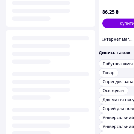
86
.25
₴
Купит
Інтернет магазин Ст-Фуд
Дивись також
Побутова хімія
Товар
Спреї для запа
Освіжувач
Для миття пос
Спрей для пов