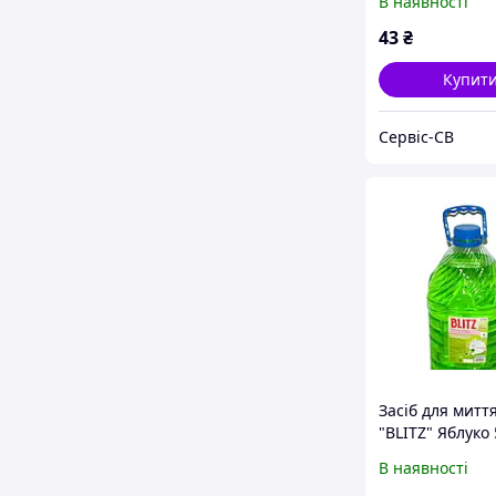
В наявності
43
₴
Купит
Сервіс-СВ
Засіб для митт
"BLITZ" Яблуко 
В наявності