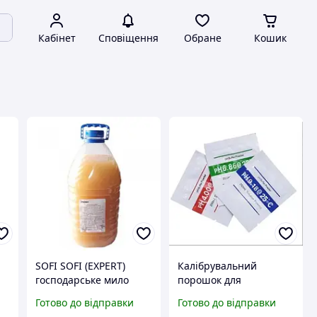
Кабінет
Сповіщення
Обране
Кошик
SOFI SOFI (EXPERT)
Калібрувальний
господарське мило
порошок для
рідке ДЛЯ ПРАННЯ 5л
калібрування pH
Готово до відправки
Готово до відправки
метрів pH4.01 + pH6.86