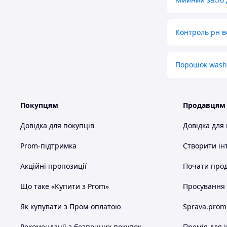
Контроль рн в
Порошок wash
Покупцям
Продавцям
Довідка для покупців
Довідка для
Prom-підтримка
Створити ін
Акційні пропозиції
Почати прод
Що таке «Купити з Prom»
Просування в
Як купувати з Пром-оплатою
Sprava.prom
Рекомендації з безпечних покупок
Премія для 