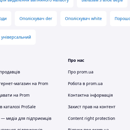
оди
Ополіскувач der
Ополіскувач white
Порошо
 універсальний
Про нас
 продавців
Про prom.ua
тернет-магазин
на Prom
Робота в prom.ua
авати на Prom
Контактна інформація
 каталозі ProSale
Захист прав на контент
 — медіа для підприємців
Content right protection
інтернет-підприємців
Відгуки про prom.ua