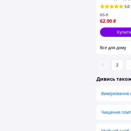
дозатор
5.0
85
₴
62
.90
₴
Купит
Все для дому
1
2
Дивись тако
Вимірювання к
Чищення плит
Мийний засіб 