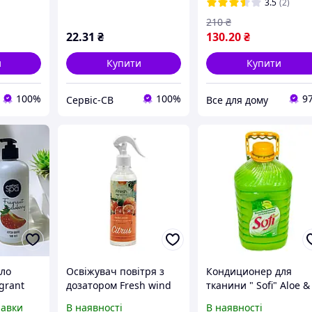
3.5
(2)
210
₴
22
.31
₴
130
.20
₴
и
Купити
Купити
100%
100%
9
Сервіс-СВ
Все для дому
ло
Освіжувач повітря з
Кондиционер для
agrant
дозатором Fresh wind
тканини " Sofi" Aloe &
 мл.
ЦИТРУС 400мл 12шт/
Avocado" 3л
равки
В наявності
В наявності