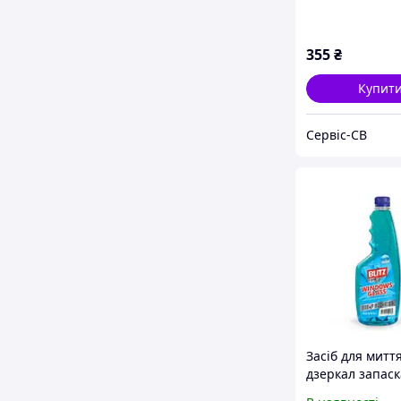
355
₴
Купит
Сервіс-СВ
Засіб для миття
дзеркал запаск
crystal" 0,5 кг