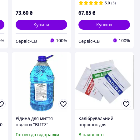
5.0
(5)
73
.60
₴
67
.85
₴
Купити
Купити
0%
100%
100%
Сервіс-СВ
Сервіс-СВ
Рідина для миття
Калібрувальний
00
підлоги "BLITZ"
порошок для
Universal 5 л ПЕТ
калібрування pH
Готово до відправки
В наявності
пляшка
метрів pH4.01 + pH6.86