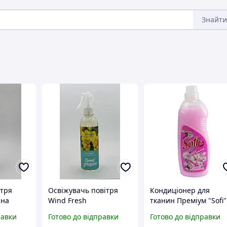
Знайти
ітря
Освіжувачь повітря
Кондиціонер для
сна
Wind Fresh
тканин Преміум "Sofi"
"ВИНОГРАД" 400мл
Spring Symphony 1л
равки
Готово до відправки
Готово до відправки
пет пляшка