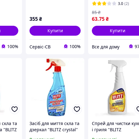
3.0
(2)
85
₴
355
₴
63
.75
₴
и
Купити
Купити
100%
100%
9
Сервіс-СВ
Все для дому
 скла та
Засіб для миття скла та
Спрей для чистки кух
а "BLITZ
дзеркал "BLITZ crystal"
і гриля "BLITZ
0,5 кг
professional" 500 р.