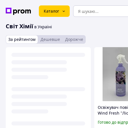
Каталог
Світ Хімії
в Україні
За рейтингом
Дешевше
Дорожче
Освіжувач пов
Wind Fresh "Лі
ягода" 400 мл
Готово до відп