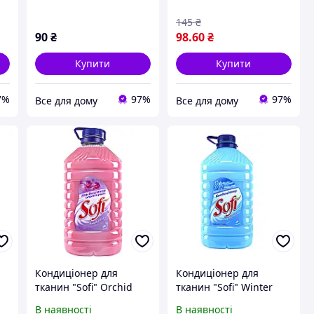
145
₴
90
₴
98
.60
₴
Купити
Купити
7%
97%
97%
Все для дому
Все для дому
Кондиціонер для
Кондиціонер для
тканин "Sofi" Orchid
тканин "Sofi" Winter
Dream 3 л
fresh 5 л
В наявності
В наявності