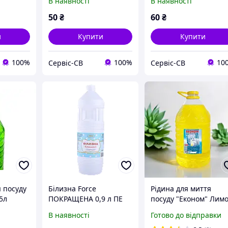
В наявності
В наявності
50
₴
60
₴
и
Купити
Купити
100%
100%
10
Сервіс-СВ
Сервіс-СВ
я посуду
Білизна Force
Рідина для миття
5л
ПОКРАЩЕНА 0,9 л ПЕ
посуду "Економ" Лим
пляшка
5 л
В наявності
Готово до відправки