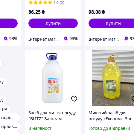
5.0
(2)
86
.25
₴
98
.08
₴
и
Купити
Купити
93%
93%
9
Інтернет магазин Ст-Фуд
Інтернет магазин Ст-Фуд
ху
уд
ітря
Засіб для миття посуду
Миючий засіб для
Універсальний порошок для прання
"BLITZ" Бальзам
посуду «Економ», 5 л
Ромашка 5л
Універсальний пральний порошок для машин автоматичного типу
В наявності
Готово до відправки