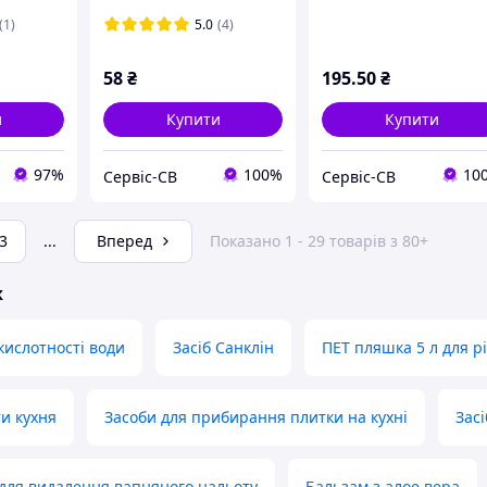
ящ
(1)
5.0
(4)
58
₴
195
.50
₴
и
Купити
Купити
97%
100%
10
Сервіс-СВ
Сервіс-СВ
3
...
Вперед
Показано 1 - 29 товарів з 80+
ж
ислотності води
Засіб Санклін
ПЕТ пляшка 5 л для р
и кухня
Засоби для прибирання плитки на кухні
Зас
для видалення вапняного нальоту
Бальзам з алое вера