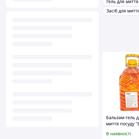
Бальзам-гель д
миття посуду "
BALSAM" 5л
В наявності