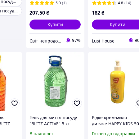
Гель для миття посуду helper
5.0
(1)
4.8
(14)
Засіб для миття посуду гель
207
.50
₴
182
₴
Купити
Купити
97%
9
Світ непродовольчих товарів
Lusi House
ля
Гель для миття посуду
Рідке крем-мило
BLITZ
"BLITZ ACTIVE" 5 кг
дитяче HAPPY KIDS 5
мл. дозатор шт.
В наявності
Готово до відправки