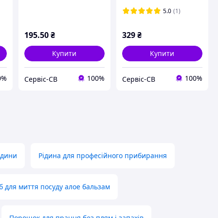
5.0
(1)
195
.50
₴
329
₴
Купити
Купити
0%
100%
100%
Сервіс-СВ
Сервіс-СВ
ідини
Рідина для професійного прибирання
іб для миття посуду алое бальзам
Порошок для прання без плям і запахів