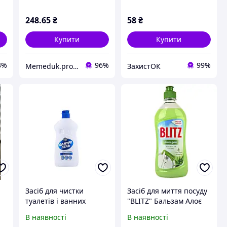
+ рН9,18
248
.65
₴
58
₴
Купити
Купити
3%
96%
99%
Memeduk.prom.ua
ЗахистОК
Засіб для чистки
Засіб для миття посуду
туалетів і ванних
"BLITZ" Бальзам Алоє
кімнат "Сантрі-гель"
1л
В наявності
В наявності
1000 гр.