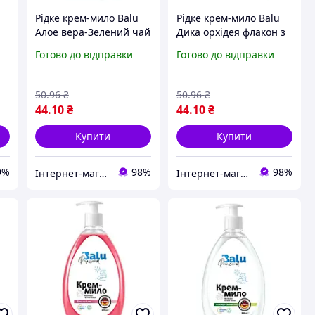
Рідке крем-мило Balu
Рідке крем-мило Balu
Алое вера-Зелений чай
Дика орхідея флакон з
флакон з дозатором
дозатором 600 мл
Готово до відправки
Готово до відправки
600 мл
50
.96
₴
50
.96
₴
44
.10
₴
44
.10
₴
Купити
Купити
9%
98%
98%
Інтернет-магазин "КosmoSwit"
Інтернет-магазин "КosmoSwit"