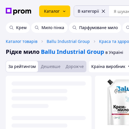
Каталог
В категорії
Крем
Мило пінка
Парфумоване мило
Каталог товарів
Ballu Industrial Group
Краса та здоро
Рідке мило
Ballu Industrial Group
в Україні
За рейтингом
Дешевше
Дорожче
Країна виробник