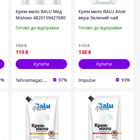
е
Крем-мило BALU Мед
Крем мило BALU Алое
Молоко 4820159427680
вера-Зелений чай
мл
1500 мл
4820159428038 600 мл
Готово до відправки
Готово до відправки
impulse
150
₴
173
₴
119
₴
138
₴
Купити
Купити
2%
97%
93%
Tehnomagaz.com.ua - це передовий інтернет-магазин, спеціалізуючийся на продажу техніки
Impulse