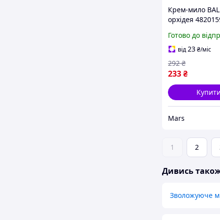
Крем-мило BAL
орхідея 48201
1500 мл mars
Готово до відп
23
від
₴
/міс
292
₴
233
₴
Купит
Mars
1
2
Дивись тако
Зволожуюче м