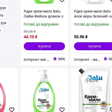
 рук
Рідке крем-мило Balu
Рідке крем-мило Balu
ло
Лайм-Фейхоа флакон з
Алое вера-Зелений ч
дозатором 600 мл
флакон з дозатором
 рук
Готово до відправки
Готово до відправки
600 мл
о
50
.96
₴
44
.10
₴
50
.96
₴
Купити
Купити
98%
9
Інтернет-магазин "КosmoSwit"
Інтернет - магазин "24x7"