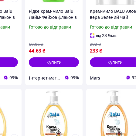
о Balu
Рідке крем-мило Balu
Крем-мило BALU Ало
лакон з
Лайм-Фейхоа флакон з
вера Зелений чай
 мл
дозатором 600 мл
4820159427697 1500 
равки
Готово до відправки
Готово до відправки
mars
23
від
₴
/міс
50
.96
₴
292
₴
44
.63
₴
233
₴
и
Купити
Купити
99%
99%
9
Інтернет-магазин "Esto"
Mars