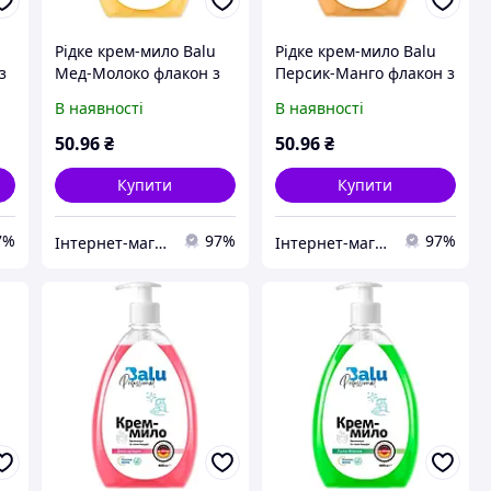
Рідке крем-мило Balu
Рідке крем-мило Balu
з
Мед-Молоко флакон з
Персик-Манго флакон з
дозатором 600 мл
дозатором 600 мл
В наявності
В наявності
50
.96
₴
50
.96
₴
Купити
Купити
7%
97%
97%
Інтернет-магазин ChystoPro
Інтернет-магазин ChystoPro