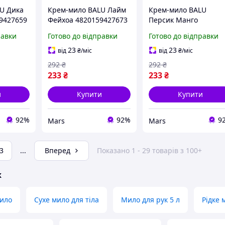
U Дика
Крем-мило BALU Лайм
Крем-мило BALU
59427659
Фейхоа 4820159427673
Персик Манго
1500 мл mars
4820159427666 1500 
равки
Готово до відправки
Готово до відправки
mars
23
23
від
₴
/міс
від
₴
/міс
292
₴
292
₴
233
₴
233
₴
и
Купити
Купити
92%
92%
9
Mars
Mars
3
...
Вперед
Показано 1 - 29 товарів з 100+
ж
ило
Сухе мило для тіла
Мило для рук 5 л
Рідке 