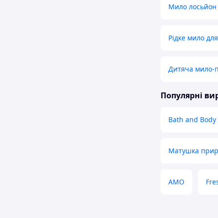
Мило лосьйон 
Рідке мило для
Дитяча мило-п
Популярні в
Bath and Body
Матушка прир
AMO
Fre