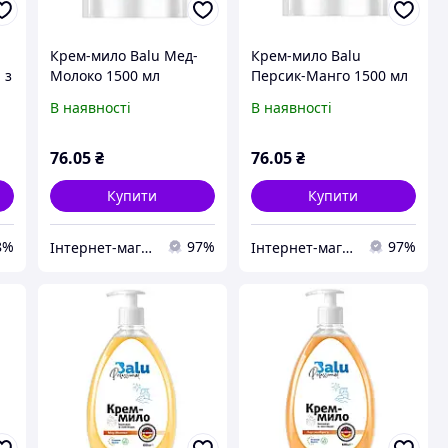
Крем-мило Balu Мед-
Крем-мило Balu
 з
Молоко 1500 мл
Персик-Манго 1500 мл
В наявності
В наявності
76
.05
₴
76
.05
₴
Купити
Купити
8%
97%
97%
Інтернет-магазин ChystoPro
Інтернет-магазин ChystoPro