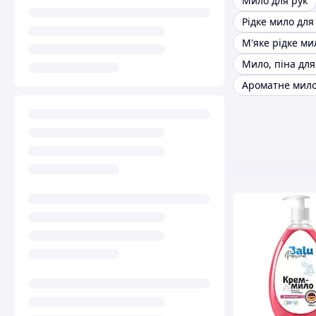
Мило для рук
Рідке мило для
М'яке рідке ми
Мило, піна для
Ароматне мил