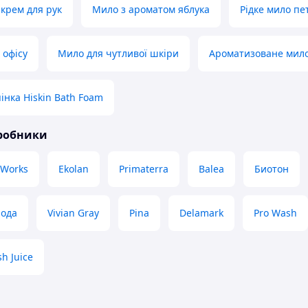
крем для рук
Мило з ароматом яблука
Рідке мило пет
 офісу
Мило для чутливої шкіри
Ароматизоване мило
інка Hiskin Bath Foam
иробники
 Works
Ekolan
Primaterra
Balea
Биотон
ода
Vivian Gray
Pina
Delamark
Pro Wash
sh Juice