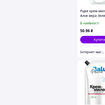
Рідке крем-мил
Алое вера-Зел
флакон з доза
В наявності
600 мл
50
.96
₴
Купит
Інтернет-магазин ChystoPro