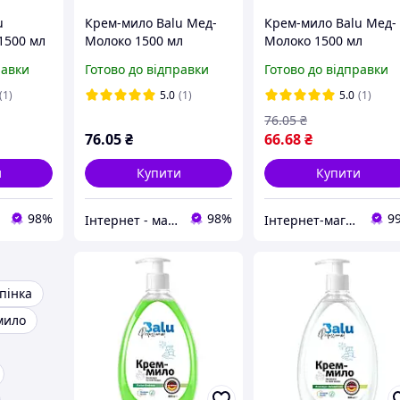
u
Крем-мило Balu Мед-
Крем-мило Balu Мед-
1500 мл
Молоко 1500 мл
Молоко 1500 мл
равки
Готово до відправки
Готово до відправки
(1)
5.0
(1)
5.0
(1)
76
.05
₴
76
.05
₴
66
.68
₴
и
Купити
Купити
98%
98%
9
Інтернет - магазин "24x7"
Інтернет-магазин "Esto"
пінка
мило