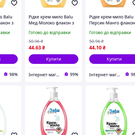
о Balu
Рідке крем-мило Balu
Рідке крем-мило Balu
акон з
Мед-Молоко флакон з
Персик-Манго флакон
 мл
дозатором 600 мл
дозатором 600 мл
равки
Готово до відправки
Готово до відправки
50
.96
₴
50
.96
₴
44
.63
₴
44
.10
₴
и
Купити
Купити
98%
99%
9
Інтернет-магазин "Esto"
Інтернет-магазин "КosmoSwit"