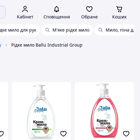
Кабінет
Сповіщення
Обране
Кошик
ідке мило для рук
М'яке рідке мило
Мило, піна для 
у
Рідке мило Ballu Industrial Group