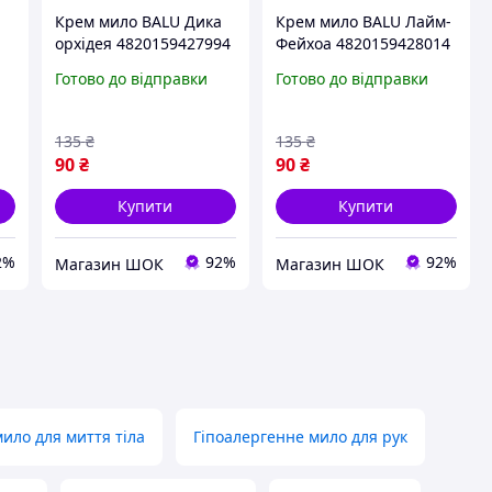
Крем мило BALU Дика
Крем мило BALU Лайм-
орхідея 4820159427994
Фейхоа 4820159428014
мл
600 мл висока якість
600 мл висока якість
Готово до відправки
Готово до відправки
135
₴
135
₴
90
₴
90
₴
Купити
Купити
2%
92%
92%
Магазин ШОК
Магазин ШОК
мило для миття тіла
Гіпоалергенне мило для рук