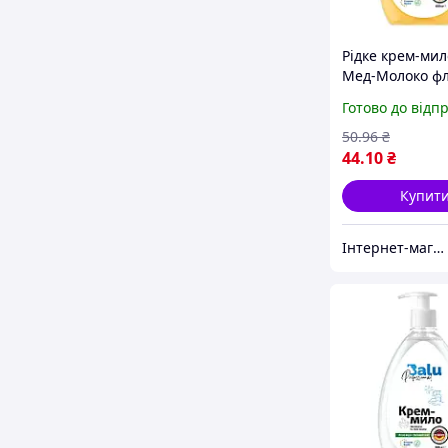
Рідке крем-мил
Мед-Молоко фл
дозатором 600
Готово до відп
50
.96
₴
44
.10
₴
Купит
Інтернет-магазин "КosmoSwit"