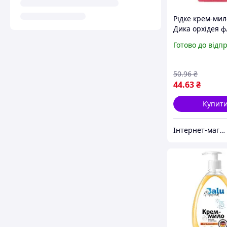
Рідке крем-мил
Дика орхідея ф
дозатором 600
Готово до відп
50
.96
₴
44
.63
₴
Купит
Інтернет-магазин "Esto"