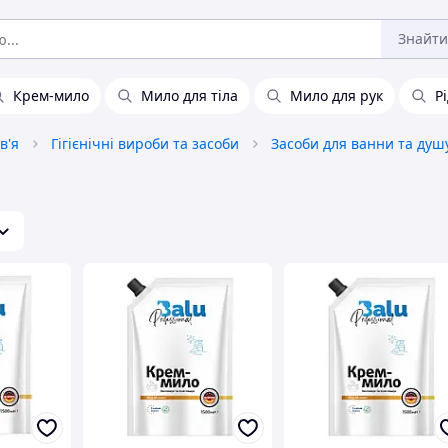
Знайти
Крем-мило
Мило для тіла
Мило для рук
Р
в'я
Гігієнічні вироби та засоби
Засоби для ванни та душ