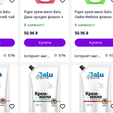
о Balu
Рідке крем-мило Balu
Рідке крем-мило Balu
ений чай
Дика орхідея флакон з
Лайм-Фейхоа флакон 
тором
дозатором 600 мл
дозатором 600 мл
В наявності
В наявності
50
.96
₴
50
.96
₴
и
Купити
Купити
97%
97%
9
Інтернет-магазин ChystoPro
Інтернет-магазин ChystoPro