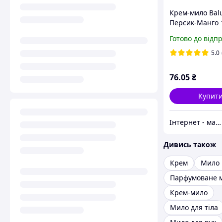
Крем-мило Bal
Персик-Манго 
Готово до відп
5.0
76
.05
₴
Купит
Інтернет - магазин "24x7"
Дивись також
Крем
Мило 
Парфумоване 
Крем-мило
Мило для тіла