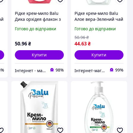
Рідке крем-мило Balu
Рідке крем-мило Balu
ай
Дика орхідея флакон з
Алое вера-Зелений чай
дозатором 600 мл
флакон з дозатором
Готово до відправки
Готово до відправки
600 мл
50
.96
₴
50
.96
₴
44
.63
₴
Купити
Купити
8%
98%
99%
Інтернет - магазин "24x7"
Інтернет-магазин "Esto"