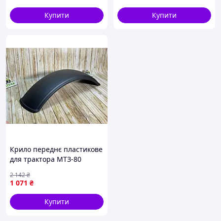
Купити
Купити
Крило переднє пластикове
для трактора МТЗ-80
оригінал нове для заміни
2 142
₴
та ремонту частин
1 071
₴
Купити