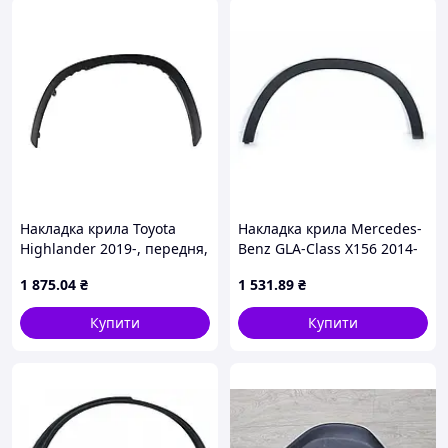
Накладка крила Toyota
Накладка крила Mercedes-
Highlander 2019-, передня,
Benz GLA-Class X156 2014-
ліва, чорна, AVTM,
2020, передня, права,
1 875
.04
₴
1 531
.89
₴
7,51E+45, 187085321
AVTM, A1568852422,
184650322
Купити
Купити