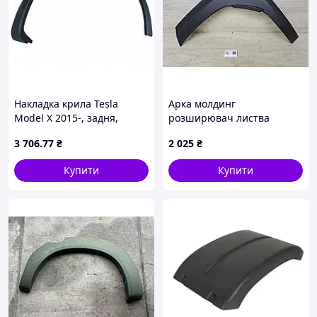
Накладка крила Tesla
Арка молдинг
Model X 2015-, задня,
розширювач листва
права, AVTM, 103529100E,
накладка арки крила задня
3 706
.77
₴
2 025
₴
188501524
ліва Toyota Yaris Cross
XP210 (2020-) 75606-K2011
Купити
Купити