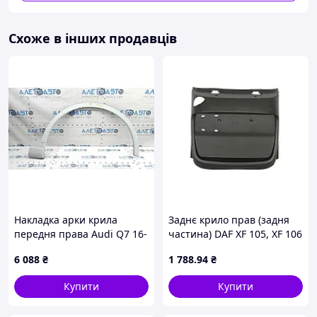
Схоже в інших продавців
Накладка арки крила
Заднє крило прав (задня
передня права Audi Q7 16-
частина) DAF XF 105, XF 106
19 під R18-R20, біла,
10.12- PACOL
6 088
₴
1 788
.94
₴
подряпини
4M0853718AGRU
Купити
Купити