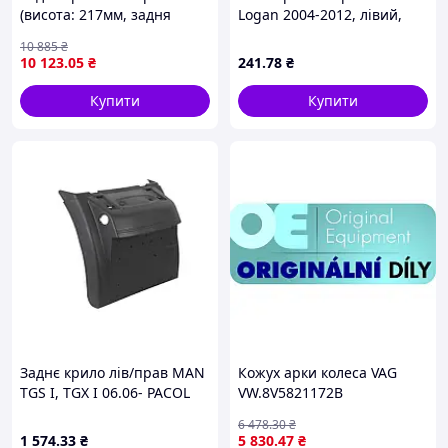
(висота: 217мм, задня
Logan 2004-2012, лівий,
частина) MAN TGS I, TGX I
задній, Forma Parts, 2701
10 885
₴
06.06- COVIND TGX/518
303
10 123
.05
₴
241
.78
₴
Купити
Купити
Заднє крило лів/прав MAN
Кожух арки колеса VAG
TGS I, TGX I 06.06- PACOL
VW.8V5821172B
6 478
.30
₴
1 574
.33
₴
5 830
.47
₴