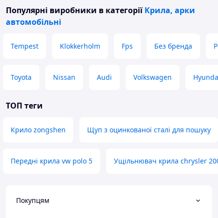
Популярні виробники
в категорії
Крила, арки
автомобільні
Tempest
Klokkerholm
Fps
Без бренда
P
Toyota
Nissan
Audi
Volkswagen
Hyunda
ТОП теги
Крило zongshen
Щуп з оцинкованої сталі для пошуку
Передні крила vw polo 5
Ущільнювач крила chrysler 20
Покупцям