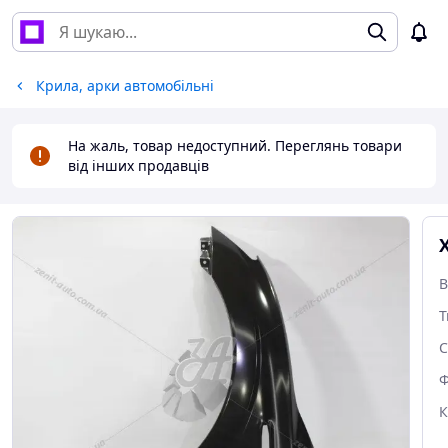
Крила, арки автомобільні
На жаль, товар недоступний. Переглянь товари
від інших продавців
В
Т
С
Ф
К