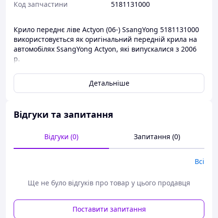
Код запчастини
5181131000
Крило переднє ліве Actyon (06-) SsangYong 5181131000
використовується як оригінальний передній крила на
автомобілях SsangYong Actyon, які випускалися з 2006
р.
Кузові запчастини SsangYong мають дуже високі
Детальніше
показники якості, включно з високою якістю металу, а
також висока якість виготовлення.
Шанувані клієнти, якщо ви не знаєте оригінального
Відгуки та запитання
номера запчастини вашого автомобіля, настійно
просимо вас, скидати vin код автомобіля й ми зможете
Відгуки (0)
Запитання (0)
точно підібрати для вас необхідну запчастину.
Кузові запчастини ви завжди зможете придбати в
Всі
нашому інтернет-магазині за найдоступнішими цінами.
Ще не було відгуків про товар у цього продавця
Поставити запитання