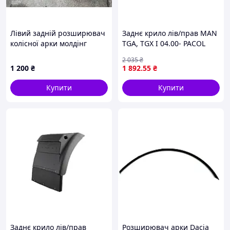
Лівий задній розширювач
Заднє крило лів/прав MAN
колісної арки молдінг
TGA, TGX I 04.00- PACOL
крила Toyota Hilux 61682-
MAN-MG-017
2 035
₴
0K040
1 200
₴
1 892
.55
₴
Купити
Купити
Заднє крило лів/прав
Розширювач арки Dacia