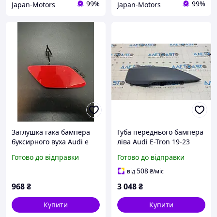
99%
99%
Japan-Motors
Japan-Motors
Заглушка гака бампера
Губа переднього бампера
буксирного вуха Audi e
ліва Audi E-Tron 19-23
tron 4KE807241A
Quattro новий оригінал
Готово до відправки
Готово до відправки
OEM 4KE807061AGRU
508
від
₴
/міс
968
₴
3 048
₴
Купити
Купити