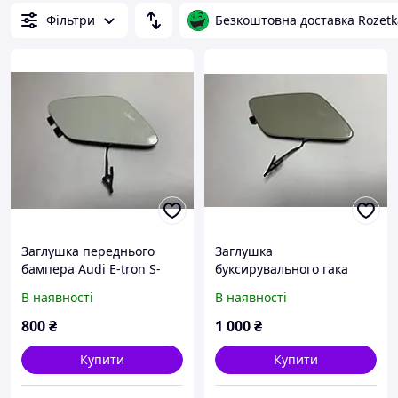
Фільтри
Безкоштовна доставка Rozetk
Заглушка переднього
Заглушка
бампера Audi E-tron S-
буксирувального гака
Line 2019 б/у Original
переднього бампера Audi
В наявності
В наявності
4KE807241A /
Q8 E-tron 2019- б/у
4KE807241AGRU
Original 4KE807241 /
800
₴
1 000
₴
4KE807241 GRU
Купити
Купити