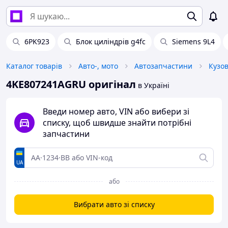
6PK923
Блок циліндрів g4fc
Siemens 9L4
Каталог товарів
Авто-, мото
Автозапчастини
Кузо
4KE807241AGRU оригінал
в Україні
Введи номер авто, VIN або вибери зі
списку, щоб швидше знайти потрібні
запчастини
UA
або
Вибрати авто зі списку