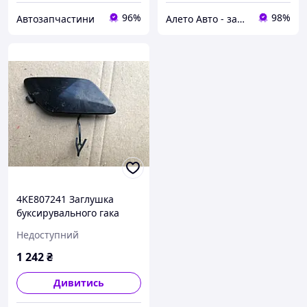
96%
98%
Автозапчастини
Алето Авто - запчастини на авто зі США
4KE807241 Заглушка
буксирувального гака
передня Audi Q8 e-tron
Недоступний
2019-2024
1 242
₴
Дивитись