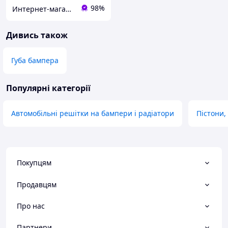
98%
Интернет-магазин автозапчастей ВсеАвто
Дивись також
Губа бампера
Популярні категорії
Автомобільні решітки на бампери і радіатори
Пістони,
Покупцям
Продавцям
Про нас
Партнери