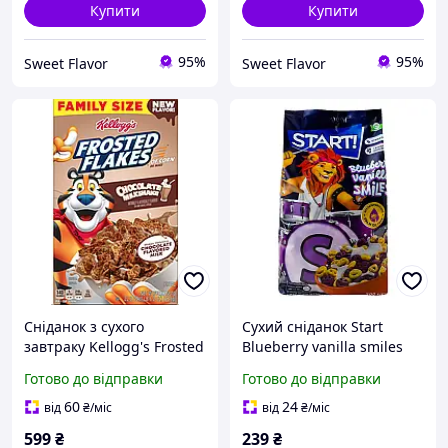
Купити
Купити
95%
95%
Sweet Flavor
Sweet Flavor
Сніданок з сухого
Сухий сніданок Start
завтраку Kellogg's Frosted
Blueberry vanilla smiles
Flakes Chocolate Milkshake
Cмайлики 500 г
Готово до відправки
Готово до відправки
Family Size, 629г
60
24
від
₴
/міс
від
₴
/міс
599
₴
239
₴