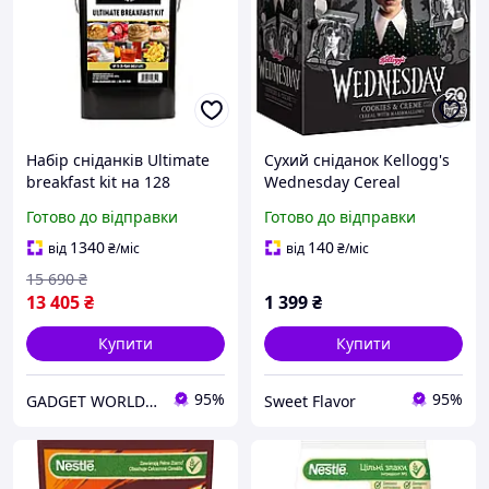
Набір сніданків Ultimate
Сухий сніданок Kellogg's
breakfast kit на 128
Wednesday Cereal
порцій з великим
Pouches зі смаком печива
Готово до відправки
Готово до відправки
терміном придатності 25
та крему з маршмеллоу
років Ready Hour
20шт 255 г
1340
140
від
₴
/міс
від
₴
/міс
15 690
₴
13 405
₴
1 399
₴
Купити
Купити
95%
95%
GADGET WORLD - магазин гаджетів
Sweet Flavor