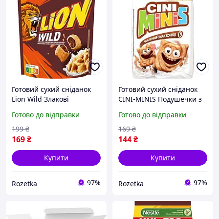
Готовий сухий сніданок
Готовий сухий сніданок
Lion Wild Злакові
CINI-MINIS Подушечки з
подушечки з шоколадом,
корицею 375 г
Готово до відправки
Готово до відправки
вітамінами та залізом 350
(5900020041760)
г (5900020032195)
199
₴
169
₴
169
₴
144
₴
Купити
Купити
97%
97%
Rozetka
Rozetka