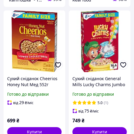
Сухий сніданок Cheerios
Сухий сніданок General
Honey Nut Мед 552г
Mills Lucky Charms Jumbo
Unicorns with
Готово до відправки
Готово до відправки
Marshmallows Family Size
527г
29
від
₴
/міс
5.0
(1)
75
від
₴
/міс
699
₴
749
₴
Купити
Купити