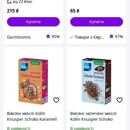
22
від
₴
/міс
215
₴
65
₴
Купити
Купити
95%
97%
Gurmissimo
✅ Товари з Європи - Найкращі ціни в Україні!
Вівсяні мюслі Kölln
Вівсяні запечені мюслі
Knusper Schoko Karamell
Kölln Knusper Schoko
з шоколадом і карамеллю
Feinherb з темним
В наявності
В наявності