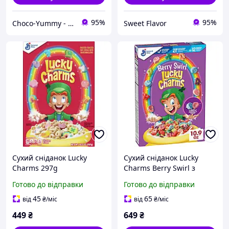
95%
95%
Choco-Yummy - Магазин солодощів з усього світу
Sweet Flavor
Сухий сніданок Lucky
Сухий сніданок Lucky
Charms 297g
Charms Berry Swirl з
маршмелоу, 308г
Готово до відправки
Готово до відправки
45
65
від
₴
/міс
від
₴
/міс
449
₴
649
₴