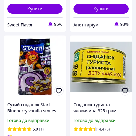
Купити
Купити
95%
93%
Sweet Flavor
Апетітаріум
Сухий сніданок Start
Сніданок туриста
Blueberry vanilla smiles
яловичина 325 грам
Cмайлики 500 г
Готово до відправки
Готово до відправки
5.0
(1)
4.4
(5)