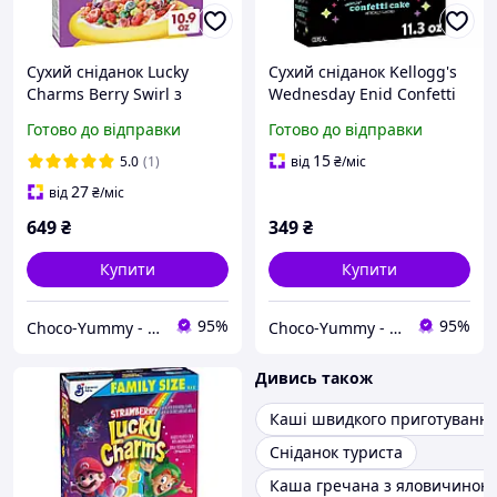
Сухий сніданок Lucky
Сухий сніданок Kellogg's
Charms Berry Swirl з
Wednesday Enid Confetti
маршмеллоу 308г
Cake Limited Edition 320г
Готово до відправки
Готово до відправки
15
5.0
(1)
від
₴
/міс
27
від
₴
/міс
649
₴
349
₴
Купити
Купити
95%
95%
Choco-Yummy - Магазин солодощів з усього світу
Choco-Yummy - Магазин солодощів з усього світу
Дивись також
Каші швидкого приготуванн
Сніданок туриста
Каша гречана з яловичиною