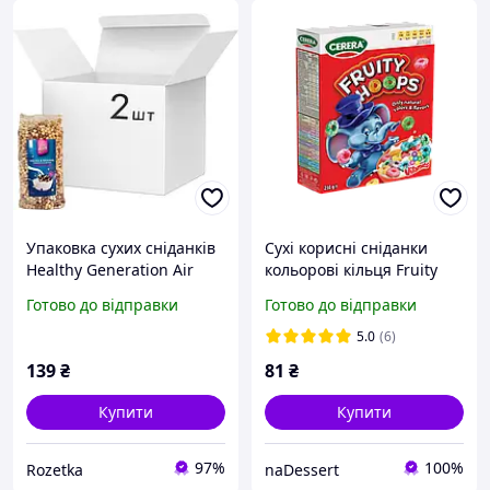
Упаковка сухих сніданків
Сухі корисні сніданки
Healthy Generation Air
кольорові кільця Fruity
Breakfast Cocoa & Banana
Hoops для дітей 250г TM
Готово до відправки
Готово до відправки
100 г х 2 шт
Cerera Литва
(4820233350583)
5.0
(6)
139
₴
81
₴
Купити
Купити
97%
100%
Rozetka
naDessert