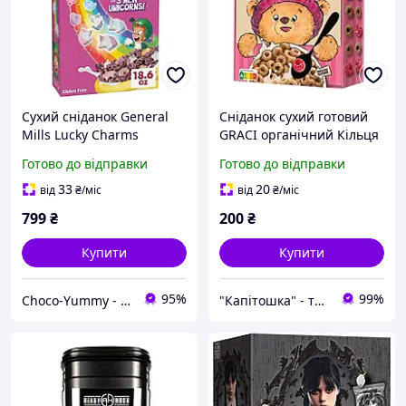
Сухий сніданок General
Сніданок сухий готовий
Mills Lucky Charms
GRACI органічний Кільця
Unicorn Cotton Candy
вівсяні зі смаком малини
Готово до відправки
Готово до відправки
Family Size 527г
300 г
33
20
від
₴
/міс
від
₴
/міс
799
₴
200
₴
Купити
Купити
95%
99%
Choco-Yummy - Магазин солодощів з усього світу
"Капітошка" - турбота про близьких у кожній домівці!