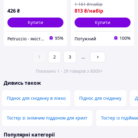
1 161
₴/набір
426
₴
813
₴/набір
Купити
Купити
95%
100%
Petruccio - якість та смак Європи у вашому домі
Потужний
1
2
3
...
Показано 1 - 29 товарів з 8000+
Дивись також
Піднос для сніданку в ліжко
Піднос для сніданку
Д
Тостер зі знімним піддоном для крихт
Тостер із підійм
Популярні категорії