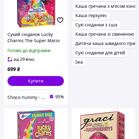
Каша гречана з м'ясом конс
Каша геркулес
Сухі сніданки з сша
Каша гречана зі свининою
Сухий сніданок Lucky
Charms The Super Mario
Дитяча каша швидкого приг
Strawberry Супер Маріо
Готово до відправки
Сухі сніданки для дітей
527г
29
від
₴
/міс
Їжа
699
₴
Купити
95%
Choco-Yummy - Магазин солодощів з усього світу