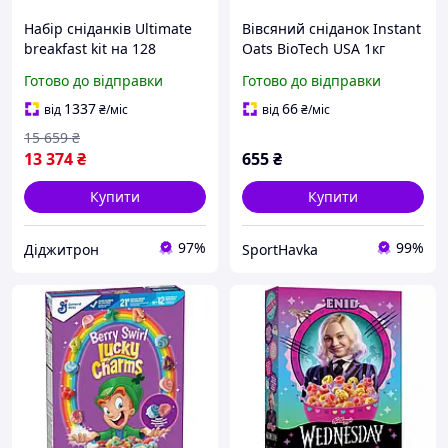
Набір сніданків Ultimate
Вівсяний сніданок Instant
breakfast kit на 128
Oats BioTech USA 1кг
порцій з великим
Готово до відправки
Готово до відправки
терміном придатності 25
років Ready Hour
1337
66
від
₴
/міс
від
₴
/міс
15 659
₴
13 374
₴
655
₴
Купити
Купити
97%
99%
Діджитрон
SportHavka