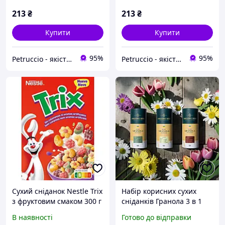
450 г солодкий хрусткий
шоколадом 410 г
сніданок
ароматний сніданок із
213
₴
213
₴
німецьким смаком
Купити
Купити
95%
95%
Petruccio - якість та смак Європи у вашому домі
Petruccio - якість та смак Європи у вашому домі
Сухий сніданок Nestle Trix
Набір корисних сухих
з фруктовим смаком 300 г
сніданків Гранола 3 в 1
Яблуко, банан, вишня
В наявності
Готово до відправки
Gregory Mill