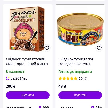
Сніданок сухий готовий
Сніданок туриста ж/б
GRACI органічний Кільця
Господарочка 250 г
вівсяні зі смаком
В наявності
Готово до відправки
шоколаду 300 г
20
від
₴
/міс
5.0
(2)
200
₴
49
₴
Купити
Купити
99%
98%
"Капітошка" - турбота про близьких у кожній домівці!
Real food