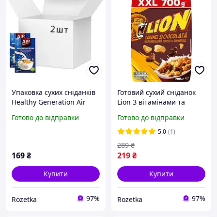
Упаковка сухих сніданків
Готовий сухий сніданок
Healthy Generation Air
Lion З вітамінами та
Yummy Amaranthus&Chia
мінеральними
Готово до відправки
Готово до відправки
з повітряного амаранту з
речовинами 700 г
шоколадом і арахісом 120
(5900020042149)
5.0
(1)
г х 2 шт
289
₴
169
₴
219
₴
Купити
Купити
97%
97%
Rozetka
Rozetka