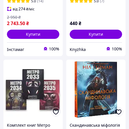
5.0
(14)
5.0
(7)
274
від
₴
/міс
2 950
₴
2 743
.50
₴
440
₴
Купити
Купити
100%
100%
Інстамаг
Knyzhka
Комплект книг Метро
Скандинавська міфологія