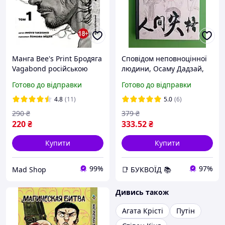
Манга Bee's Print Бродяга
Сповідом неповноцінної
Vagabond російською
людини, Осаму Дадзай,
мовою Том 01 BP VBD 01
Кондор
Готово до відправки
Готово до відправки
4.8
(11)
5.0
(6)
290
₴
379
₴
220
₴
333
.52
₴
Купити
Купити
99%
97%
Mad Shop
📑 БУКВОЇД 📚
Дивись також
Агата Крісті
Путін