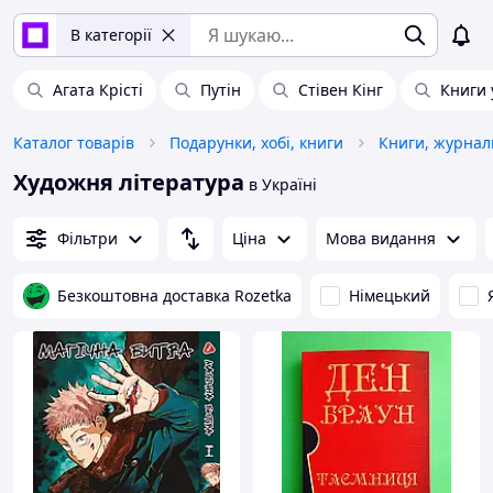
В категорії
Агата Крісті
Путін
Стівен Кінг
Книги 
Каталог товарів
Подарунки, хобі, книги
Художня література
в Україні
Фільтри
Ціна
Мова видання
Безкоштовна доставка Rozetka
Німецький