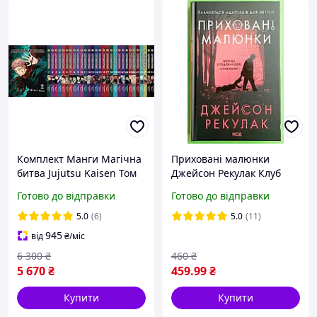
Комплект Манги Магічна
Приховані малюнки
битва Jujutsu Kaisen Том
Джейсон Рекулак Клуб
01-30 російською мовою
сімейного дозвілля
Готово до відправки
Готово до відправки
Bee's Print (BP SFSET 04)
5.0
(6)
5.0
(11)
945
від
₴
/міс
6 300
₴
460
₴
5 670
₴
459
.99
₴
Купити
Купити