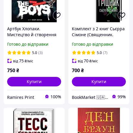
Артбук Хлопаки.
Комплект з 2 книг Сьєрра
Мистецтво й створення
Сімоне (Священник.
серіалу / The Art and
Книга 1 + Грішник. Книга
Готово до відправки
Готово до відправки
Making of The Boys /
2)
Mimir Media
5.0
(3)
5.0
(7)
75
70
від
₴
/міс
від
₴
/міс
750
₴
700
₴
Купити
Купити
100%
99%
Ramires Print
BookMarket 🇺🇦 Україна