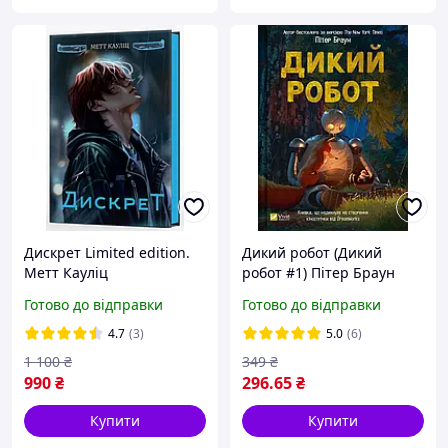
Дискрет Limited edition.
Дикий робот (Дикий
Метт Кауліц
робот #1) Пітер Браун
Віват
Готово до відправки
Готово до відправки
4.7
(3)
5.0
(6)
1 100
₴
349
₴
990
₴
296
.65
₴
Купити
Купити