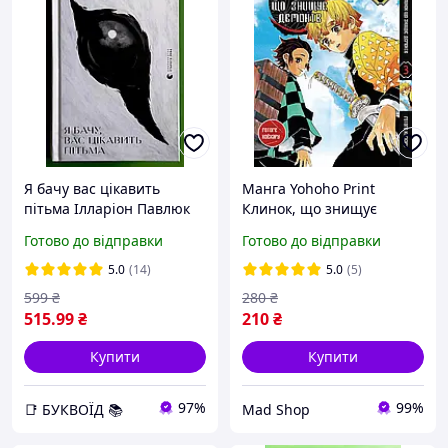
Я бачу вас цікавить
Манга Yohoho Print
пітьма Ілларіон Павлюк
Клинок, що знищує
Видавництво Старого
демонів Demon Slayer Том
Готово до відправки
Готово до відправки
Лева
03 українською мовою YH
P DS 03
5.0
(14)
5.0
(5)
599
₴
280
₴
515
.99
₴
210
₴
Купити
Купити
97%
99%
📑 БУКВОЇД 📚
Mad Shop