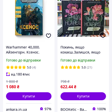
Warhammer 40,000.
Покинь, якщо
Айзенгорн. Ксенос.
кохаєш.Залишся, якщо
кохаєш...Коллін
Готово до відправки
Готово до відправки
Гувер.Комплект з 2х кн.
5.0
(4)
5.0
(21)
180
від
₴
/міс
1 800
₴
798
₴
1 080
₴
622
.44
₴
Купити
Купити
97%
100%
ankara.in.ua
BOOKetic - Ваш книжковий магазин