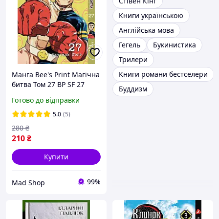
Стівен Кінг
Книги українською
Англійська мова
Гегель
Букинистика
Трилери
Книги романи бестселери
Манга Bee's Print Магічна
битва Том 27 ВР SF 27
Буддизм
Готово до відправки
5.0
(5)
280
₴
210
₴
Купити
99%
Mad Shop