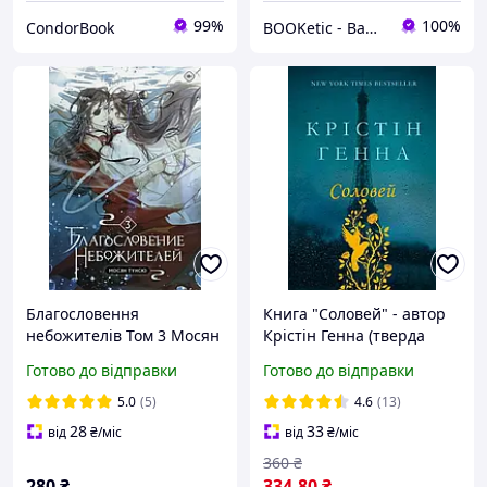
99%
100%
CondorBook
BOOKetic - Ваш книжковий магазин
Благословення
Книга "Соловей" - автор
небожителів Том 3 Мосян
Крістін Генна (тверда
Тунсю
обкладинка, українська
Готово до відправки
Готово до відправки
мова)
5.0
(5)
4.6
(13)
28
33
від
₴
/міс
від
₴
/міс
360
₴
280
₴
334
.80
₴