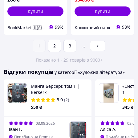
Купити
Купити
99%
98%
BookMarket 🇺🇦 Україна
Книжковий парк
1
2
3
...
Показано 1 - 29 товарів з 9000+
Відгуки покупців
у категорії «Художня література»
Манга Берсерк том 1 |
«Систе
Berserk
1
5.0
(2)
550
₴
345
₴
03.08.2026
02.06
Іван Г.
Аліса А.
+
3
Придбано на Prom.ua
Придбано на Pro