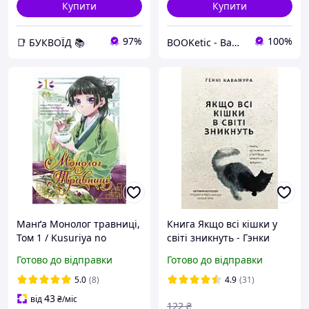
Купити
Купити
97%
100%
📑 БУКВОЇД 📚
BOOKetic - Ваш книжковий магазин
Манґа Монолог травниці,
Книга Якщо всі кішки у
Том 1 / Kusuriya no
світі зникнуть - Гэнки
Hitorigoto / Lantsuta
Кавамура (Українська
Готово до відправки
Готово до відправки
мова, М'яка обкладинка)
5.0
(8)
4.9
(31)
43
від
₴
/міс
122
₴