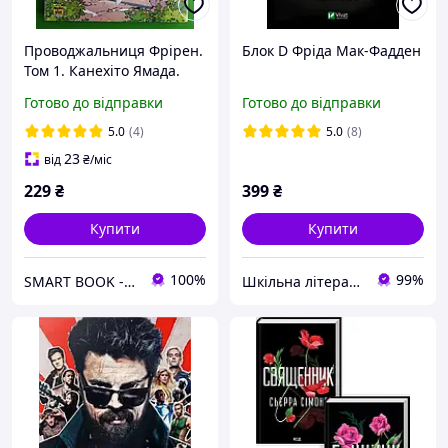
Проводжальниця Фрірен.
Блок D Фріда Мак-Фадден
Том 1. Канехіто Ямада.
Nasha idea
Готово до відправки
Готово до відправки
5.0
(4)
5.0
(8)
23
від
₴
/міс
229
₴
399
₴
Купити
Купити
100%
99%
SMART BOOK - Ваші улюблені книги
Шкільна література