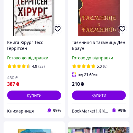
Книга Хірург Тесс
Таємниця з таємниць Ден
Ґеррітсен
Браун
Готово до відправки
Готово до відправки
4.8
(23)
5.0
(6)
21
від
₴
/міс
430
₴
387
₴
210
₴
Купити
Купити
99%
99%
Книжарниця
BookMarket 🇺🇦 Україна