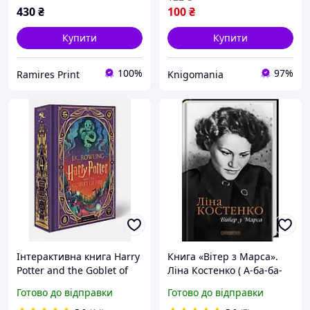
430
₴
100
₴
Купити
Купити
100%
97%
Ramires Print
Knigomania
Інтерактивна книга Harry
Книга «Вітер з Марса».
Potter and the Goblet of
Ліна Костенко ( А-ба-ба-
Fire (Interactive Illustrated
га-ла-ма-га )
Готово до відправки
Готово до відправки
Edition)