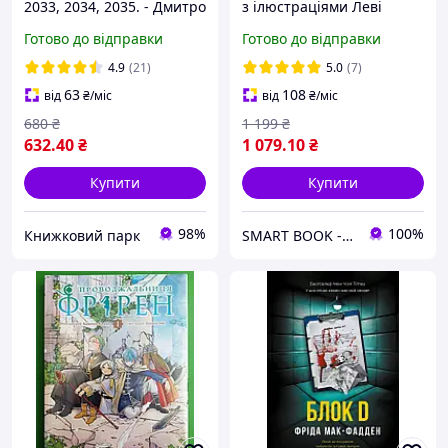
2033, 2034, 2035. - Дмитро
з ілюстраціями Леві
Глуховський (Українською
Пінфолда
Готово до відправки
Готово до відправки
мовою)
4.9
(21)
5.0
(7)
63
108
від
₴
/міс
від
₴
/міс
680
₴
1 199
₴
632
.40
₴
1 079
.10
₴
Купити
Купити
98%
100%
Книжковий парк
SMART BOOK - Ваші улюблені книги