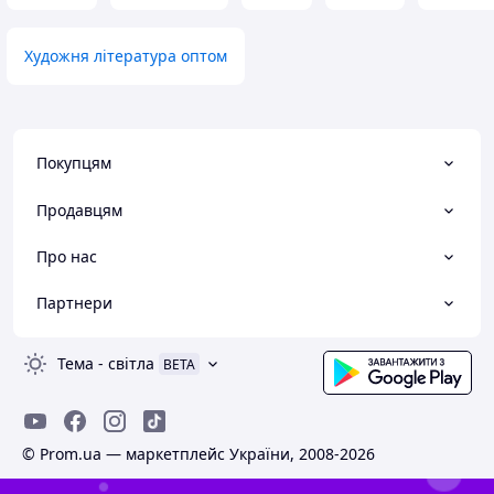
атмосфера. °Цікавий сюжет, який
затягує з перших сторінок.
°Зручний формат для читання та
Художня література оптом
колекціонування. °Висока якість
виконання, що відповідає статусу
культової манги.
Недоліки
Покупцям
Відсутні
Продавцям
Про нас
Партнери
Тема
-
світла
BETA
© Prom.ua — маркетплейс України, 2008-2026