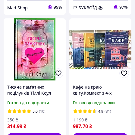
99%
97%
Mad Shop
📑 БУКВОЇД 📚
Тисяча пам'ятних
Кафе на краю
поцілунків Тіллі Коул
світу.Комлект з 4-х
BookChef Тисяча
оригінальних книг.Тверда
Готово до відправки
Готово до відправки
памятних поцілунків
обкладинка.
5.0
(10)
4.9
(31)
350
₴
1 190
₴
314
.99
₴
987
.70
₴