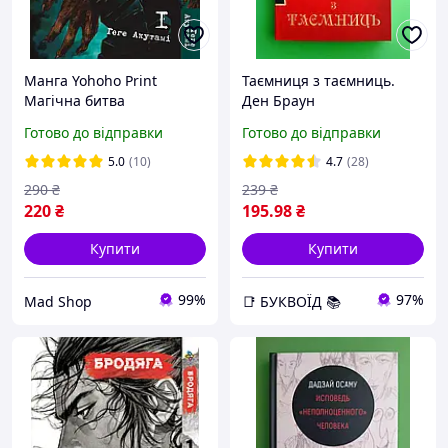
Манга Yohoho Print
Таємниця з таємниць.
Магічна битва
Ден Браун
українською мовою Том
Готово до відправки
Готово до відправки
01 YP SFUA 01
5.0
(10)
4.7
(28)
290
₴
239
₴
220
₴
195
.98
₴
Купити
Купити
99%
97%
Mad Shop
📑 БУКВОЇД 📚