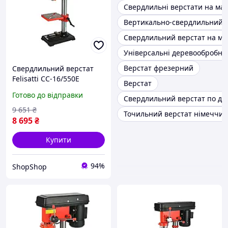
Свердлильні верстати на маг
Вертикально-свердлильний 
Свердлильний верстат на маг
Універсальні деревообробні 
Верстат фрезерний
Свердлильний верстат
Felisatti СС-16/550Е
Верстат
F42215, 550 Вт, патрон 3
Готово до відправки
Свердлильний верстат по де
16 мм, 12 швидкостей
9 651
₴
Точильний верстат німеччи
8 695
₴
Купити
94%
ShopShop