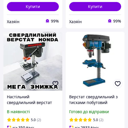
Купити
Купити
99%
99%
Хазяїн
Хазяїн
Настільний
Верстат свердлильний з
свердлильний верстат
тисками побутовий
Honda 1.6 кВт 2650 об/хв
KRAISSMANN 753 SBD 20 з
В наявності
Готово до відправки
із 9 швидкостями 260 -
лазером Вертикально-
2850 об/хв діаметр
свердлильний верстат
5.0
(2)
5.0
(2)
свердла 16 мм
350
2933
від
₴
/міс
від
₴
/міс