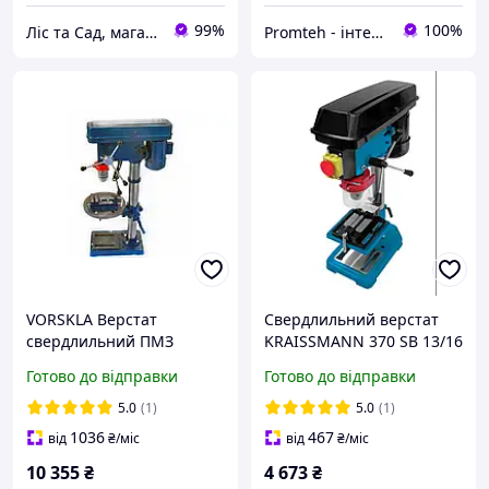
99%
100%
Ліс та Сад, магазин інструментів та садової техніки
Promteh - інтернет-магазин
VORSKLA Верстат
Свердлильний верстат
свердлильний ПМЗ
KRAISSMANN 370 SB 13/16
1800/20-16 (тато, патрон
(патрон 13 і 16 мм)
Готово до відправки
Готово до відправки
20 мм і 16 мм)
5.0
(1)
5.0
(1)
1036
467
від
₴
/міс
від
₴
/міс
10 355
₴
4 673
₴