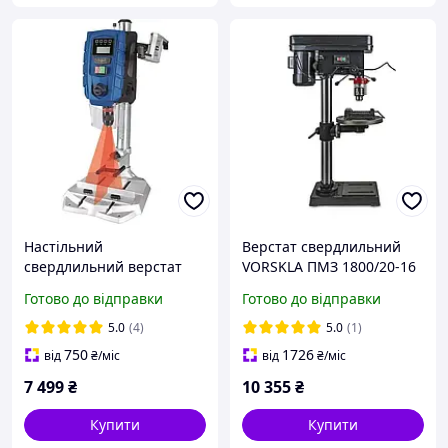
Настільний
Верстат свердлильний
свердлильний верстат
VORSKLA ПМЗ 1800/20-16
Scheppach DP60 для
(12 швидкостей, 2
Готово до відправки
Готово до відправки
майстерень / Верстат для
патрона)
вертикального
5.0
(4)
5.0
(1)
свердління отворів
750
1726
від
₴
/міс
від
₴
/міс
7 499
₴
10 355
₴
Купити
Купити