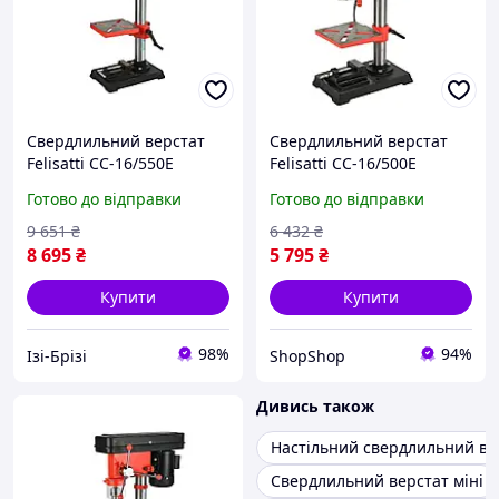
Свердлильний верстат
Свердлильний верстат
Felisatti СС-16/550Е
Felisatti СС-16/500Е
F42215, 550 Вт, патрон 3
F42214, 500 Вт, патрон 3
Готово до відправки
Готово до відправки
16 мм, 12 швидкостей IZI
16 мм, 9 швидкостей
9 651
₴
6 432
₴
8 695
₴
5 795
₴
Купити
Купити
98%
94%
Ізі-Брізі
ShopShop
Дивись також
Настільний свердлильний ве
Свердлильний верстат міні