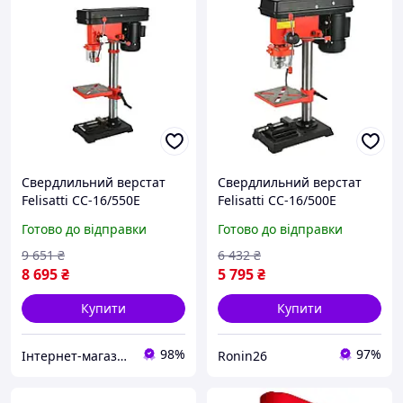
Свердлильний верстат
Свердлильний верстат
Felisatti СС-16/550Е
Felisatti СС-16/500Е
F42215, 550 Вт, патрон 3
F42214, 500 Вт, патрон 3
Готово до відправки
Готово до відправки
16 мм, 12 швидкостей ITL
16 мм, 9 швидкостей
9 651
₴
6 432
₴
8 695
₴
5 795
₴
Купити
Купити
98%
97%
Інтернет-магазин "Instatool"
Ronin26