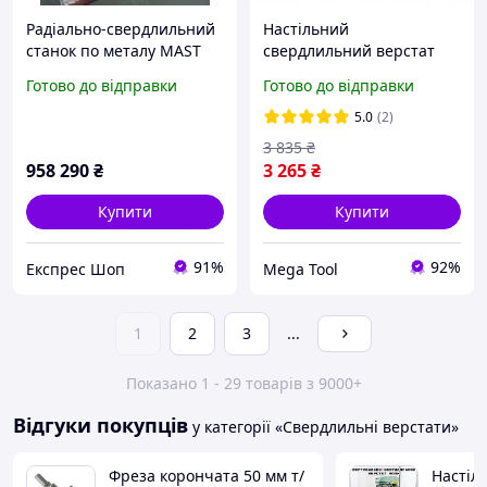
Радіально-свердлильний
Настільний
станок по металу MAST
свердлильний верстат
Metalltechnik M-RS 3050
Silverline 1500 Вт верстат
Готово до відправки
Готово до відправки
потужність 4 кВт
для свердління дерева
радіальний вильот 350-
5.0
(2)
1600 мм
3 835
₴
958 290
₴
3 265
₴
Купити
Купити
91%
92%
Експрес Шоп
Mega Tool
1
2
3
...
Показано 1 - 29 товарів з 9000+
Відгуки покупців
у категорії «Свердлильні верстати»
Фреза корончата 50 мм т/
Настіл