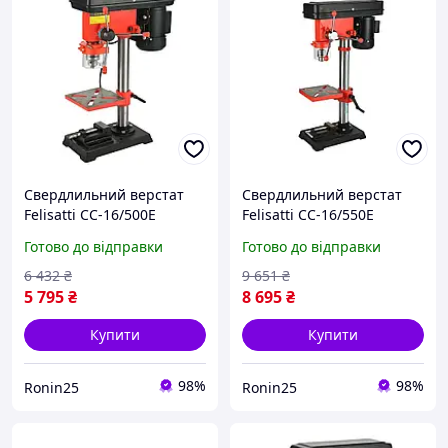
Свердлильний верстат
Свердлильний верстат
Felisatti СС-16/500Е
Felisatti СС-16/550Е
F42214, 500 Вт, патрон 3
F42215, 550 Вт, патрон 3
Готово до відправки
Готово до відправки
16 мм, 9 швидкостей
16 мм, 12 швидкостей
6 432
₴
9 651
₴
5 795
₴
8 695
₴
Купити
Купити
98%
98%
Ronin25
Ronin25