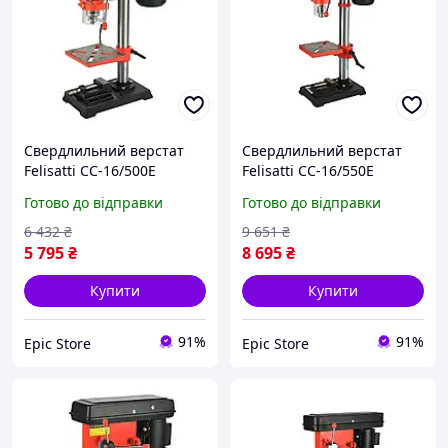
Свердлильний верстат
Свердлильний верстат
Felisatti СС-16/500Е
Felisatti СС-16/550Е
F42214, 500 Вт, патрон 3
F42215, 550 Вт, патрон 3
Готово до відправки
Готово до відправки
16 мм, 9 швидкостей
16 мм, 12 швидкостей
6 432
₴
9 651
₴
5 795
₴
8 695
₴
Купити
Купити
91%
91%
Epic Store
Epic Store