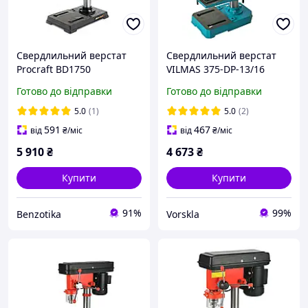
Свердлильний верстат
Свердлильний верстат
Procraft BD1750
VILMAS 375-DP-13/16
Готово до відправки
Готово до відправки
5.0
(1)
5.0
(2)
591
467
від
₴
/міс
від
₴
/міс
5 910
₴
4 673
₴
Купити
Купити
91%
99%
Benzotika
Vorskla