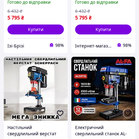
Готово до відправки
Готово до відправки
16 мм, 9 швидкостей IZI
16 мм, 9 швидкостей ITL
6 432
₴
6 432
₴
5 795
₴
5 795
₴
Купити
Купити
98%
98%
Ізі-Брізі
Інтернет-магазин "Instatool"
Настільний
Електричний
свердлильний верстат
сверлильний станок AL-