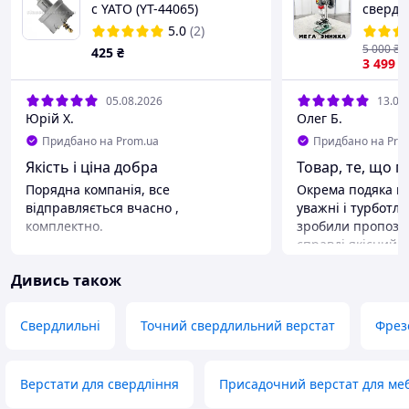
с YATO (YT-44065)
свердл
Bosh 16
5.0
(2)
швидко
5 000
₴
425
₴
хв та 
3 499
₴
16 мм
05.08.2026
13.07
Юрій Х.
Олег Б.
Придбано на Prom.ua
Придбано на Pro
Якість і ціна добра
Товар, те, що п
Порядна компанія, все
Окрема подяка п
відправляється вчасно ,
уважні і турботли
комплектно.
зробили пропозиц
справді якісний 
Дивись також
Свердлильні
Точний свердлильний верстат
Фрез
Верстати для свердління
Присадочний верстат для меб