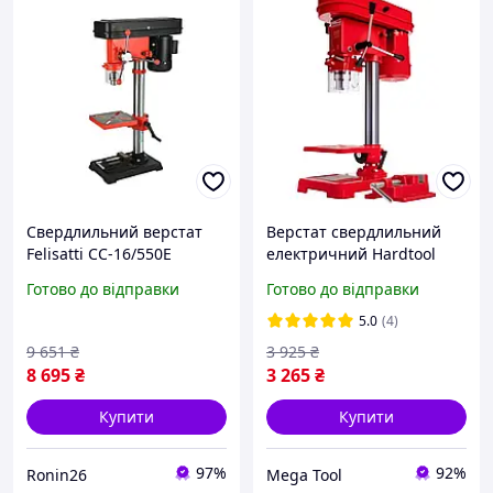
Свердлильний верстат
Верстат свердлильний
Felisatti СС-16/550Е
електричний Hardtool
F42215, 550 Вт, патрон 3
1500 Вт свердлильний
Готово до відправки
Готово до відправки
16 мм, 12 швидкостей
верстат для гаража
5.0
(4)
9 651
₴
3 925
₴
8 695
₴
3 265
₴
Купити
Купити
97%
92%
Ronin26
Mega Tool