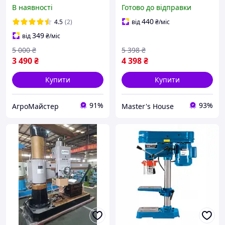
Scheppach 1600Вт/ 2650
FA ALDP16 Станок для
В наявності
Готово до відправки
об/хв із 5 швидкостями та
точного свердління 1600
лещатами діаметр
Вт 2500 об/хв Італія
440
4.5
(2)
від
₴
/міс
свердла до 16 мм
Гарантія 12 місяців
349
від
₴
/міс
5 000
₴
5 398
₴
3 490
₴
4 398
₴
Купити
Купити
91%
93%
АгроМайстер
Master's House