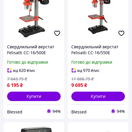
Свердлильний верстат
Свердлильний верстат
Felisatti СС-16/500Е
Felisatti СС-16/550Е
F42214, 500 Вт, патрон 3
F42215, 550 Вт, патрон 3
Готово до відправки
Готово до відправки
16 мм, 9 швидкостей
16 мм, 12 швидкостей
620
970
від
₴
/міс
від
₴
/міс
7 643
.75
₴
11 868
.75
₴
6 195
₴
9 695
₴
Купити
Купити
94%
94%
Blessed
Blessed