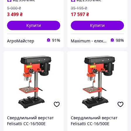
5 000
₴
35 195
₴
3 499
₴
17 597
₴
Купити
Купити
91%
98%
АгроМайстер
Maximum - електричні та бензиновий інструмент
Свердлильний верстат
Свердлильний верстат
Felisatti СС-16/500Е
Felisatti СС-16/500Е
F42214, 500 Вт, патрон 3
F42214, 500 Вт, патрон 3