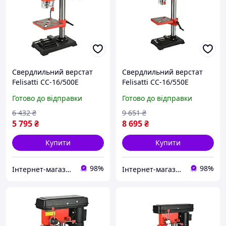
Свердлильний верстат
Свердлильний верстат
Felisatti СС-16/500Е
Felisatti СС-16/550Е
F42214, 500 Вт, патрон 3
F42215, 550 Вт, патрон 3
Готово до відправки
Готово до відправки
16 мм, 9 швидкостей(11)
16 мм, 12 швидкостей(11)
6 432
₴
9 651
₴
5 795
₴
8 695
₴
Купити
Купити
98%
98%
Інтернет-магазин "Shop Hub"
Інтернет-магазин "Shop Hub"