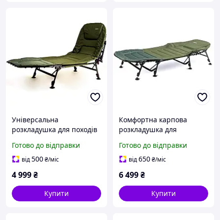
Універсальна
Комфортна карпова
розкладушка для походів
розкладушка для
Ground Contact RA 5508 з
риболовлі Ranger BED 84
Готово до відправки
Готово до відправки
трансформацією в крісло
RA 5513 з макс.
та міцною стильною
навантаженням 160 кг
500
650
від
₴
/міс
від
₴
/міс
конструкцією на 160 кг
сталь алюміній
4 999
₴
6 499
₴
Купити
Купити