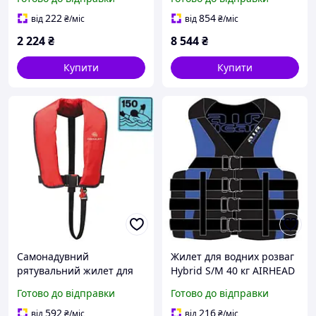
кг з модульним коміром
Security 150 N з системою
та плавучістю 100 N
HAMMAR MA1 оранжевий
222
854
від
₴
/міс
від
₴
/міс
плавучість 150 Н
2 224
₴
8 544
₴
Купити
Купити
Самонадувний
Жилет для водних розваг
рятувальний жилет для
Hybrid S/M 40 кг AIRHEAD
водного транспорту
з ергономічним дизайном
Готово до відправки
Готово до відправки
Osculati 150 Н оранжевий
нейлон і неопрен 4
з ручним надувом та
регульованих ременя
592
216
від
₴
/міс
від
₴
/міс