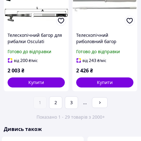
Телескопічний багор для
Телескопічний
рибалки Osculati
риболовний багор
трисекційний 110-260 см
Osculati для комфортного
Готово до відправки
Готово до відправки
легкий алюмінієвий
лову з гаком з поліаміду
каркас з полімерним
довжина 115-285 см
200
243
від
₴
/міс
від
₴
/міс
гачком
міцний алюміній
2 003
₴
2 426
₴
Купити
Купити
1
2
3
...
Показано 1 - 29 товарів з 2000+
Дивись також