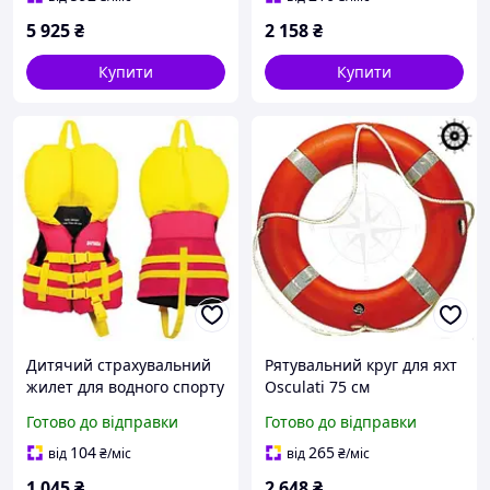
страховим ременем
5 925
₴
2 158
₴
Купити
Купити
Дитячий страхувальний
Рятувальний круг для яхт
жилет для водного спорту
Osculati 75 см
Kwik Tek Classic до 13 кг з
затверджений MED легка
Готово до відправки
Готово до відправки
3 регульованими
вага 3 кг сталь для
ременями нейлон
безпеки на воді
104
265
від
₴
/міс
від
₴
/міс
1 045
₴
2 648
₴