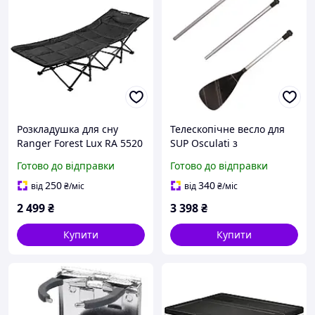
Розкладушка для сну
Телескопічне весло для
Ranger Forest Lux RA 5520
SUP Osculati з
з металевою рамою
анодованого алюмінію
Готово до відправки
Готово до відправки
навантаження 120 кг
175-215 см 3 частини тип
Оксфорд 600D
"качиний"
250
340
від
₴
/міс
від
₴
/міс
2 499
₴
3 398
₴
Купити
Купити