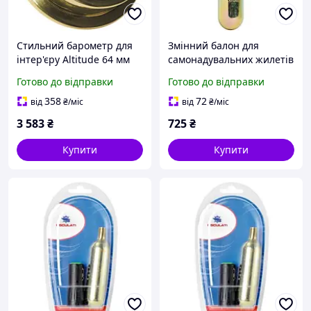
Стильний барометр для
Змінний балон для
інтер'єру Altitude 64 мм
самонадувальних жилетів
латунь Delite з акриловим
Osculati 33 грами
Готово до відправки
Готово до відправки
склом точність ± 7 мБар
італійська якість для
для подарунка
безпеки 150 Н
358
72
від
₴
/міс
від
₴
/міс
3 583
₴
725
₴
Купити
Купити