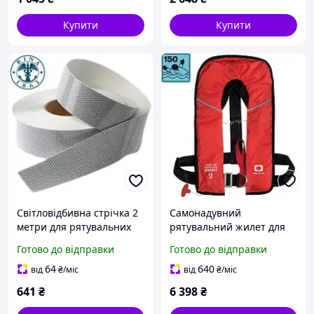
Купити
Купити
Світловідбивна стрічка 2
Самонадувний
метри для рятувальних
рятувальний жилет для
плотів Osculati з
водного спорту Osculati
Готово до відправки
Готово до відправки
сертифікатом RINA новий
1MAD 150 N червоний з
стан Італія
плавучістю 165 N
64
640
від
₴
/міс
від
₴
/міс
стандарт EN396
641
₴
6 398
₴