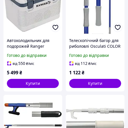
Автохолодильник для
Телескопічний багор для
подорожей Ranger
риболовлі Osculati COLOR
Iceberg 19L охолодження
120-210 см з алюмінієвою
Готово до відправки
Готово до відправки
до -3°C нагрів до 60°C
рукояткою та подвійним
ударостійкий пластик
захватом
550
112
від
₴
/міс
від
₴
/міс
5 499
₴
1 122
₴
Купити
Купити