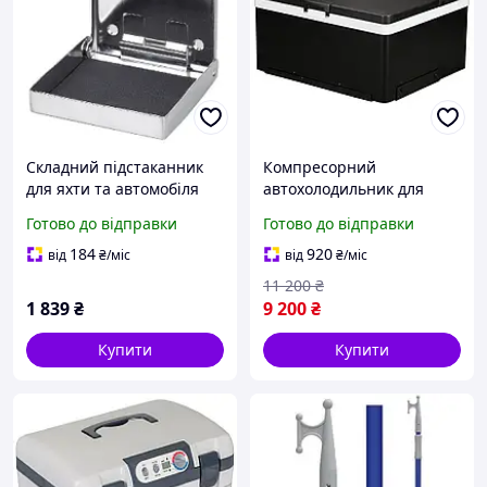
Складний підстаканник
Компресорний
для яхти та автомобіля
автохолодильник для
Osculati регульований 50-
подорожей Alpicool ARC22
Готово до відправки
Готово до відправки
79 мм з нержавіючої
22 літри до -18 живлення
сталі з дзеркальною
12/24 В економічний
184
920
від
₴
/міс
від
₴
/міс
поліровкою
режим А++
11 200
₴
1 839
₴
9 200
₴
Купити
Купити