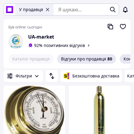
У продавця
Був online:
сьогодні
UA-market
92% позитивних відгуків
Каталог продавця
Відгуки про продавця
80
Конт
Фільтри
Безкоштовна доставка
Кат