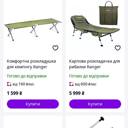
Комфортна розкладушка
Карпова розкладачка для
для кемпінгу Ranger
рибалки Ranger
Military Steel RA 5518 з
Campfeuer RA 5507 з
Готово до відправки
Готово до відправки
міцним сталевим
водонепроникним
каркасом та
матрацом та
160
600
від
₴
/міс
від
₴
/міс
максимальним
навантаженням до 150 кг
1 599
₴
5 999
₴
навантаженням 120 кг
Купити
Купити