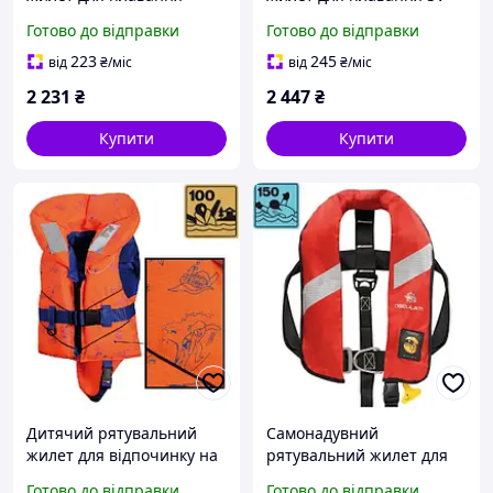
Isabel 30-40 кг 100 N
100 15-30 кг 100N Osculati
Готово до відправки
Готово до відправки
оранжевий з комірцем
з модульним коміром і
свистком і
свистком
223
245
від
₴
/міс
від
₴
/міс
світловідбиваючими
2 231
₴
2 447
₴
смугами
Купити
Купити
Дитячий рятувальний
Самонадувний
жилет для відпочинку на
рятувальний жилет для
воді Osculati SV-100 до 15
водних видів спорту
Готово до відправки
Готово до відправки