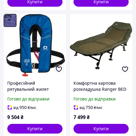
Купити
Купити
Професійний
Комфортна карпова
рятувальний жилет
розкладушка Ranger BED
Osculati 275 Н для
83 RA 5505 з флісовим
Готово до відправки
Готово до відправки
водного транспорту з
матрацом до 160 кг
автоматичним
водовідштовхувальна
950
750
від
₴
/міс
від
₴
/міс
спрацьовуванням синій
тканина
9 504
₴
7 499
₴
Купити
Купити