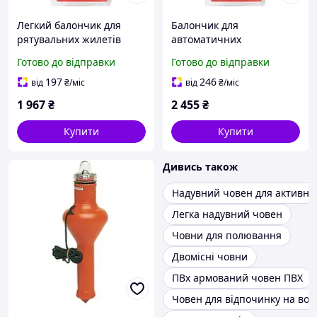
Легкий балончик для
Балончик для
рятувальних жилетів
автоматичних
Osculati 150 H з
рятувальних жилетів
Готово до відправки
Готово до відправки
актуатором UML-5 вага 33
Osculati 180 H 38 г з
г італійська якість
актуатором UML-5 для
197
246
від
₴
/міс
від
₴
/міс
надійної роботи
1 967
₴
2 455
₴
Купити
Купити
Дивись також
Надувний човен для активно
Легка надувний човен
Човни для полювання
Двомісні човни
ПВх армований човен ПВХ
Човен для відпочинку на вод