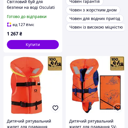
Човен гарантія
Світловий буй для
безпеки на воді Osculati
Човен з жорстким дном
STAR 1 з автоматичним
Готово до відправки
Човен для водних пригод
запалюванням 350x120
мм живлення від
127
від
₴
/міс
Човен із високою міцністю
батарейок 1.5V
1 267
₴
Купити
Дитячий рятувальний
Дитячий рятувальний
жилет для плавання
жилет для плавання SV-