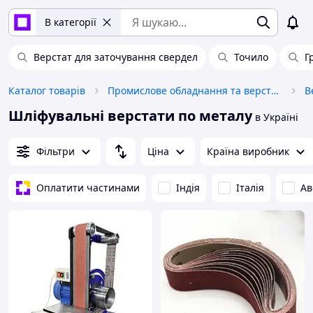
В категорії
Верстат для заточування свердел
Точило
Г
Каталог товарів
Промислове обладнання та верстати
В
Шліфувальні верстати по металу
в Україні
Фільтри
Ціна
Країна виробник
Оплатити частинами
Індія
Італія
Ав