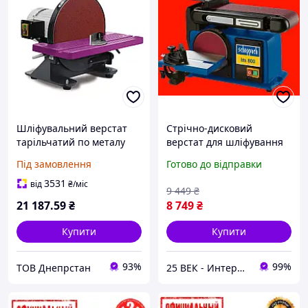
Шліфувальний верстат
Стрічно-дисковий
тарільчатий по металу
верстат для шліфування
OPTIMUM OPTIgrind TS
Scheppach BTS 800
Під замовлення
Готово до відправки
305
3531
від
₴
/міс
9 449
₴
21 187
.59
₴
8 749
₴
Купити
Купити
93%
99%
ТОВ Днепрстан
25 ВЕК - Интернет-Магазин: электрический, бензиновый, аккумуляторный инструмент и строительство.