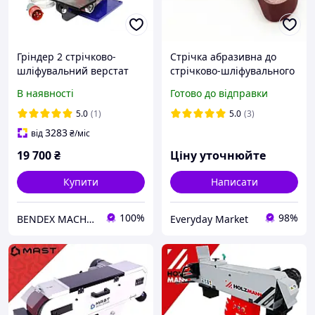
Гріндер 2 стрічково-
Стрічка абразивна до
шліфувальний верстат
стрічково-шліфувального
верстата або стрічкового
В наявності
Готово до відправки
гриндера
5.0
(1)
5.0
(3)
3283
від
₴
/міс
19 700
₴
Ціну уточнюйте
Купити
Написати
100%
98%
BENDEX MACHINES
Everyday Market