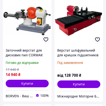
Заточний верстат для
Верстат шліфувальний
дискових пил CORMAK
для кришок підшипників
JMY8-70 | заточной
BestWin модель BMD-100
Готово до відправки
Під замовлення
станок для циркулярных
(Китай)
дисков
17 640
₴
14 940
₴
від
128 700
₴
Купити
Купити
100%
BORVEN - Ваш надійний постачальник техніки, обладнання та інструменту
Міжнародне Моторне Бюро