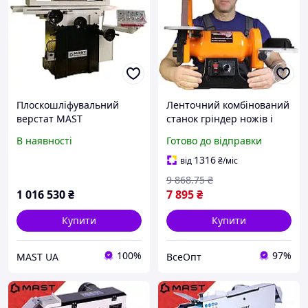
Плоскошліфувальний
Ленточний комбінований
верстат MAST
станок гріндер ножів і
Metalltechnik M-PS5025
шліфування заготовок
В наявності
Готово до відправки
WorkMan BD1600VS з
регулюванням обертів,
1316
від
₴
/міс
потужність 710 Вт
9 868
.75
₴
1 016 530
₴
7 895
₴
Купити
Купити
100%
97%
MAST UA
ВсеОпт