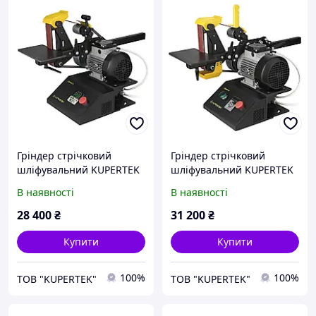
Гріндер стрічковий
Гріндер стрічковий
шліфувальний KUPERTEK
шліфувальний KUPERTEK
3001 з перетворювачем
3004 з перетворювачем
В наявності
В наявності
частоти і поворотним
частоти і поворотним
механізмом
механізмом
28 400
₴
31 200
₴
Купити
Купити
100%
100%
ТОВ "KUPERTEK"
ТОВ "KUPERTEK"