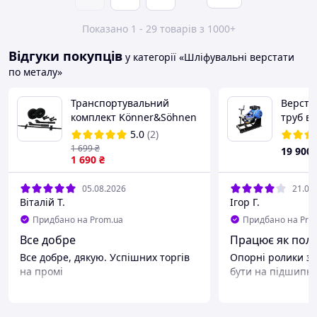
Показано 1 - 29 товарів з 1000+
Відгуки покупців
у категорії «Шліфувальні верстати
по металу»
Транспортувальний
Верста
комплект Könner&Söhnen
труб ві
KS 10 KIT
5.0
(2)
1 699
₴
19 900
1 690
₴
05.08.2026
21.06
Віталій Т.
Ігор Г.
Придбано на Prom.ua
Придбано на Pro
Все добре
Працює як пол
Все добре, дякую. Успішних торгів
Опорні ролики за
на промі
бути на підшипни