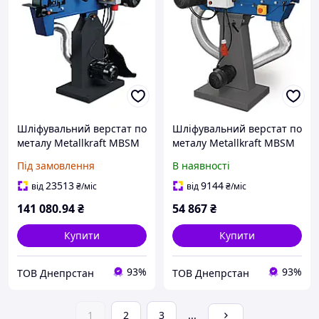
Шліфувальний верстат по
Шліфувальний верстат по
металу Metallkraft MBSM
металу Metallkraft MBSM
75-20 AS
150-203-2 AS
Під замовлення
В наявності
23513
9144
від
₴
/міс
від
₴
/міс
141 080
.94
₴
54 867
₴
Купити
Купити
93%
93%
ТОВ Днепрстан
ТОВ Днепрстан
1
2
3
...