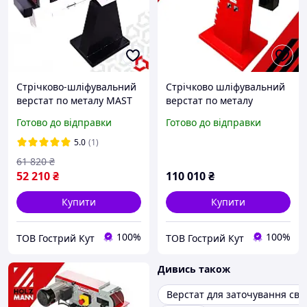
Стрічково-шліфувальний
Стрічково шліфувальний
верстат по металу MAST
верстат по металу
M-SM 150
HOLZMANN MSM 100 PRO
Готово до відправки
Готово до відправки
шліфувальний верстат
для труб і профілів
5.0
(1)
61 820
₴
52 210
₴
110 010
₴
Купити
Купити
100%
100%
ТОВ Гострий Кут
ТОВ Гострий Кут
Дивись також
Верстат для заточування све