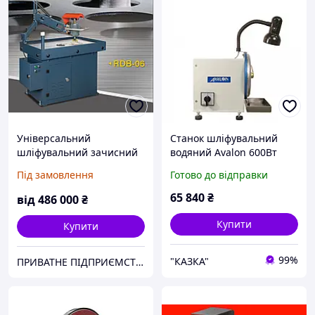
Універсальний
Станок шліфувальний
шліфувальний зачисний
водяний Avalon 600Вт
верстат RDB-06
200мм
Під замовлення
Готово до відправки
65 840
₴
від
486 000
₴
Купити
Купити
99%
"КАЗКА"
ПРИВАТНЕ ПІДПРИЄМСТВО "СМАРТ СТИЛ"