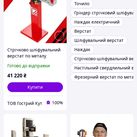
Точило
Гріндер стрічковий шліфува
Наждак електричний
Верстат
Шліфувальний верстат
Наждак
Стрічково шліфувальний
верстат по металу
Стрічково-шліфувальний вер
HOLZMANN MSM100 NEO
Готово до відправки
Настільний свердлильний ве
41 220
₴
Фрезерний верстат по метал
Купити
100%
ТОВ Гострий Кут