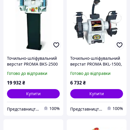
Точильно-шліфувальний
Точильно-шліфувальний
верстат PROMA BKS-2500
верстат PROMA BKL-1500,
(з підставкою)
шліфувальний верстат
Готово до відправки
Готово до відправки
точильно, шліфувальний
верстат точильно
19 932
₴
6 732
₴
Купити
Купити
100%
100%
Представництво PROMA в Україні ТОВ "ПРОМА СТ"
Представництво PROMA в Україні ТОВ "ПРОМА СТ"