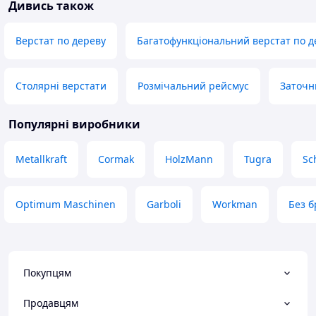
Дивись також
Верстат по дереву
Багатофункціональний верстат по д
Столярні верстати
Розмічальний рейсмус
Заточн
Популярні виробники
Metallkraft
Cormak
HolzMann
Tugra
Sc
Optimum Maschinen
Garboli
Workman
Без б
Покупцям
Продавцям