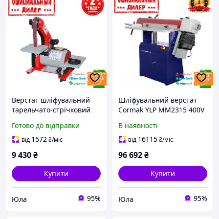
Верстат шліфувальний
Шліфувальний верстат
тарельчато-стрічковий
Cormak YLP MM2315 400V
HolzMann YLP BT 75 (0.25
(2.2 кВт, 400 В)
Готово до відправки
В наявності
кВт, 760 мм, 230 В)
1572
16115
від
₴
/міс
від
₴
/міс
9 430
₴
96 692
₴
Купити
Купити
95%
95%
Юла
Юла