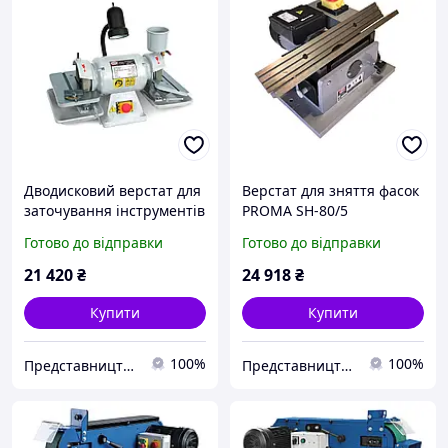
Дводисковий верстат для
Верстат для зняття фасок
заточування інструментів
PROMA SH-80/5
PROMA BKN-1500,
Готово до відправки
Готово до відправки
професійний верстат для
заточування інструменту
21 420
₴
24 918
₴
Купити
Купити
100%
100%
Представництво PROMA в Україні ТОВ "ПРОМА СТ"
Представництво PROMA в Україні ТОВ "ПРОМА СТ"