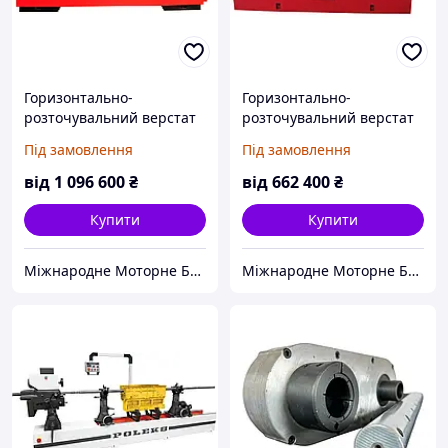
Горизонтально-
Горизонтально-
розточувальний верстат
розточувальний верстат
MANEK модель Linebore-
BESTWIN модель BLB 200
Під замовлення
Під замовлення
1800 (Iндія)
(Китай)
від
1 096 600
₴
від
662 400
₴
Купити
Купити
Міжнародне Моторне Бюро
Міжнародне Моторне Бюро