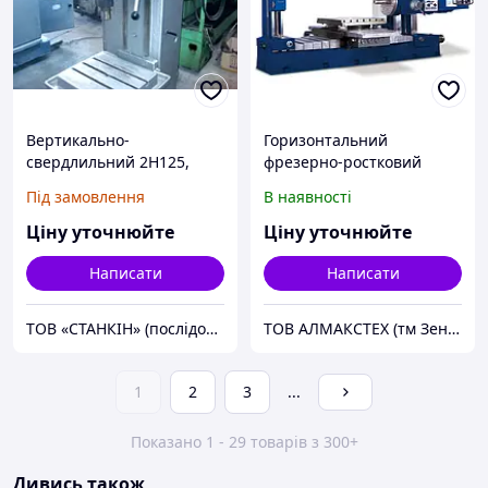
Вертикально-
Горизонтальний
свердлильний 2Н125,
фрезерно-ростковий
2Н135, після ремонту
центр Zenitech HBM 1100
Під замовлення
В наявності
Ціну уточнюйте
Ціну уточнюйте
Написати
Написати
ТОВ «СТАНКІН» (послідовник ТОВ «Київський верстатобудівний завод» - Завод верстатів-авт.ім.Горького)
ТОВ АЛМАКСТЕХ (тм Зенитек)
1
2
3
...
Показано 1 - 29 товарів з 300+
Дивись також