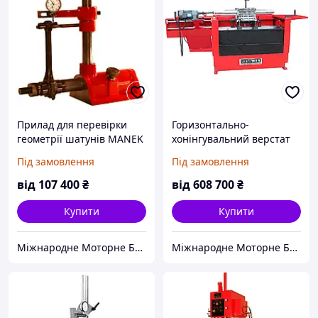
Прилад для перевірки
Горизонтально-
геометрії шатунів MANEK
хонінгувальний верстат
модель AN-4080 (Індія)
BESTWIN модель BLH 1200
Під замовлення
Під замовлення
(Кітай)
від
107 400
₴
від
608 700
₴
Купити
Купити
Міжнародне Моторне Бюро
Міжнародне Моторне Бюро