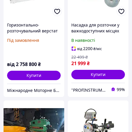
Горизонтально-
Насадка для розточки у
розточувальний верстат
важкодоступних місцях
POLEKS модель AB 2500
Під замовлення
В наявності
(Туреччина)
2200
від
₴
/міс
22 499
₴
21 999
₴
від
2 758 800
₴
Купити
Купити
99%
"PROFINSTRUMENT UA"
Міжнародне Моторне Бюро