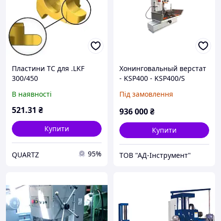
Пластини ТС для .LKF
Хонинговальный верстат
300/450
- KSP400 - KSP400/S
В наявності
Під замовлення
521
.31
₴
936 000
₴
Купити
Купити
95%
QUARTZ
ТОВ "АД-Інструмент"