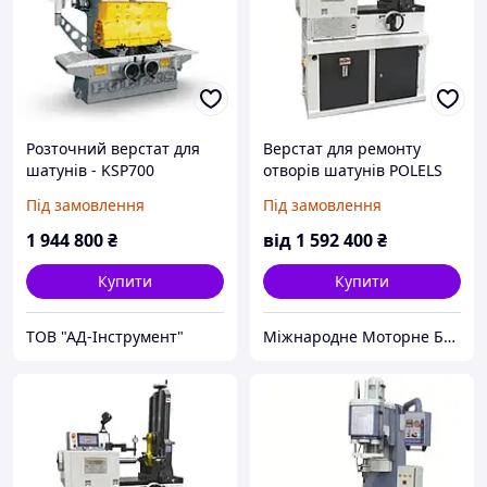
Розточний верстат для
Верстат для ремонту
шатунів - KSP700
отворів шатунів POLELS
модель KBP 750
Під замовлення
Під замовлення
(Туреччина)
1 944 800
₴
від
1 592 400
₴
Купити
Купити
ТОВ "АД-Інструмент"
Міжнародне Моторне Бюро