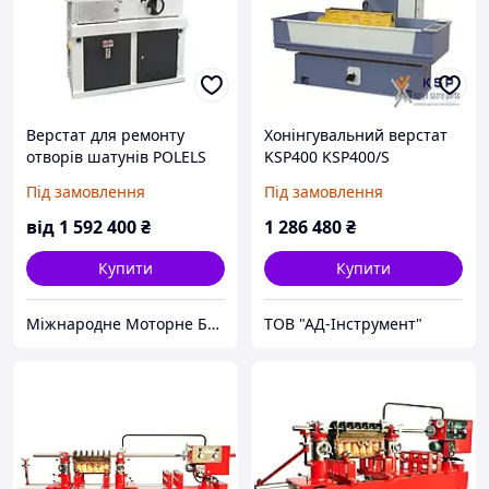
Верстат для ремонту
Хонінгувальний верстат
отворів шатунів POLELS
KSP400 KSP400/S
модель KBP 750-NC
Під замовлення
Під замовлення
(Туреччина)
від
1 592 400
₴
1 286 480
₴
Купити
Купити
Міжнародне Моторне Бюро
ТОВ "АД-Інструмент"