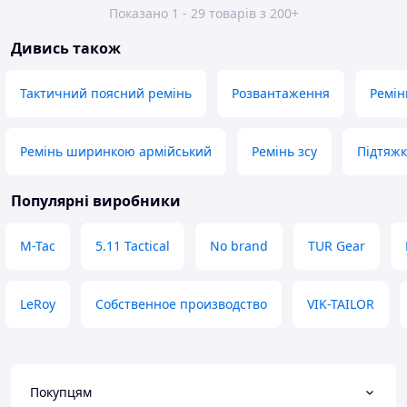
Показано 1 - 29 товарів з 200+
Дивись також
Тактичний поясний ремінь
Розвантаження
Ремін
Ремінь ширинкою армійський
Ремінь зсу
Підтяжк
Популярні виробники
M-Tac
5.11 Tactical
No brand
TUR Gear
LeRoy
Собственное производство
VIK-TAILOR
Покупцям