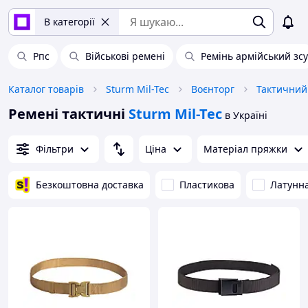
В категорії
Рпс
Військові ремені
Ремінь армійський зсу
Каталог товарів
Sturm Mil-Tec
Воєнторг
Тактичний 
Ремені тактичні
Sturm Mil-Tec
в Україні
Фільтри
Ціна
Матеріал пряжки
Безкоштовна доставка
Пластикова
Латунн