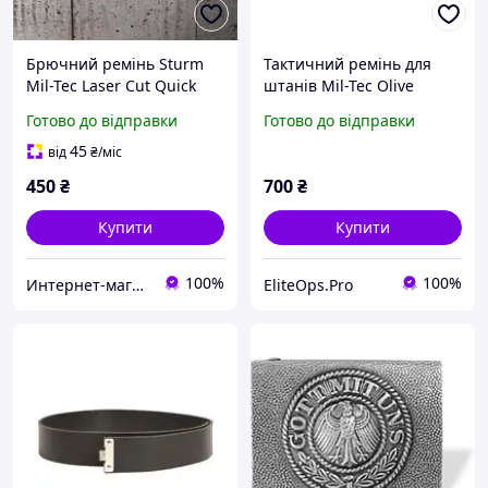
Брючний ремінь Sturm
Тактичний ремінь для
Mil-Tec Laser Cut Quick
штанів Mil-Tec Olive
Release Belt OD Olive Drab
Готово до відправки
Готово до відправки
130 см
45
від
₴
/міс
450
₴
700
₴
Купити
Купити
100%
100%
Интернет-магазин "DISQUISE"
EliteOps.Pro