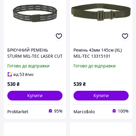
БРЮЧНИЙ РЕМЕНЬ
Ремінь 43мм 145см (XL)
STURM MIL-TEC LASER CUT
MIL-TEC 13315101
QUICK RELEASE BELT OD
Готово до відправки
Готово до відправки
13121801
53
від
₴
/міс
530
₴
539
₴
Купити
Купити
95%
100%
ProMarket
Marco$olo