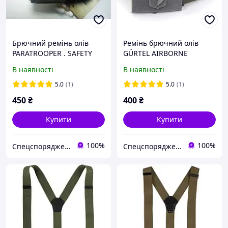
Брючний ремінь олів
Ремінь брючний олів
PARATROOPER . SAFETY
GÜRTEL AIRBORNE
BELT 'PARA' OLIV
BUCKLE 40MM oliv
В наявності
В наявності
5.0
(1)
5.0
(1)
450
₴
400
₴
Купити
Купити
100%
100%
Спецспорядження
Спецспорядження