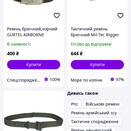
Ремінь брючний,чорний
Тактичний ремінь
GÜRTEL AIRBORNE
брючний Mil-Tec Rigger
BUCKLE 40MM SCHWARZ.
Belt 43 мм - coyote, розмір
В наявності
Готово до відправки
L, довжина:135 см
400
₴
644
₴
Купити
Купити
100%
97%
Спецспорядження
Море по коліна
Дивись також
Рпс
Військові ремені
Ремінь армійський зсу
Тактичне спорядження
Ремінь офіцерський