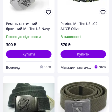
Ремінь тактичний
Ремінь Mil-Tec US LC2
брючний Mil-Tec US Navy
ALICE Olive
Buckle White 13112207
Готово до відправки
В наявності
300
₴
570
₴
Купити
Купити
99%
96%
Воєнвед
Магазин тактичного спорядження Боєць Одеса