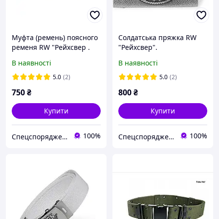
Муфта (ремень) поясного
Солдатська пряжка RW
ременя RW "Рейхсвер .
"Рейхсвер".
RW KOPPELRIEMEN 45MM
KOPPELSCHLOSS RW
В наявності
В наявності
SPALTLEDER SCHWARZ.
FELDGRAU.
5.0
(2)
5.0
(2)
750
₴
800
₴
Купити
Купити
100%
100%
Спецспорядження
Спецспорядження