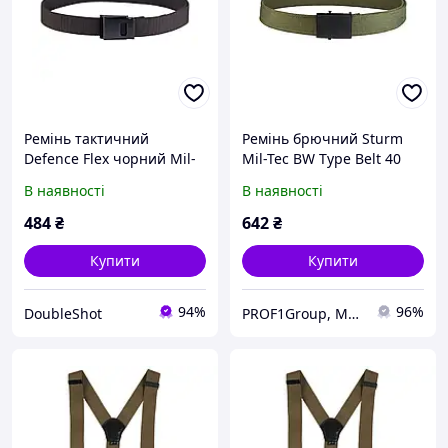
Ремінь тактичний
Ремінь брючний Sturm
Defence Flex чорний Mil-
Mil-Tec BW Type Belt 40
Tec Німеччина
mm Olive єдиний
В наявності
В наявності
484
₴
642
₴
Купити
Купити
94%
96%
DoubleShot
PROF1Group, Мережа військових магазинів