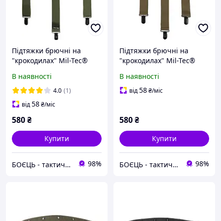
Підтяжки брючні на
Підтяжки брючні на
"крокодилах" Mil-Tec®
"крокодилах" Mil-Tec®
Olive
Coyote
В наявності
В наявності
58
4.0
(1)
від
₴
/міс
58
від
₴
/міс
580
₴
580
₴
Купити
Купити
98%
98%
БОЄЦЬ - тактичний одяг, берці,шеврони та спорядження у Львові
БОЄЦЬ - тактичний одяг, берці,шеврони та спорядження у Львові