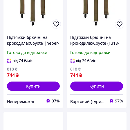
Підтяжки брючні на
Підтяжки брючні на
крокодилахCoyote |neper-
крокодилахCoyote (1318-
1318|
vart)
Готово до відправки
Готово до відправки
74
74
від
₴
/міс
від
₴
/міс
818
₴
818
₴
744
₴
744
₴
Купити
Купити
97%
97%
Непереможні
Вартовий (туризм, полювання та кемпінг)