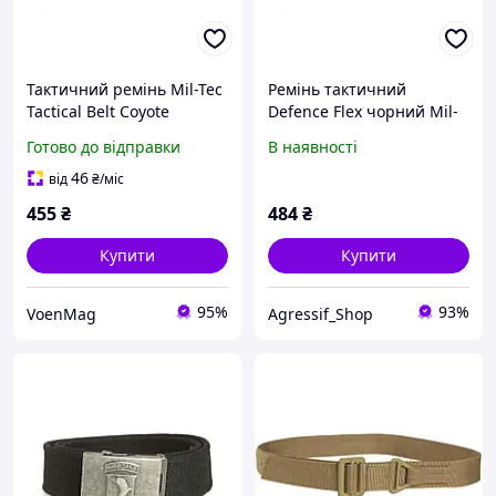
Тактичний ремінь Mil-Tec
Ремінь тактичний
Tactical Belt Coyote
Defence Flex чорний Mil-
Tec Німеччина
Готово до відправки
В наявності
46
від
₴
/міс
455
₴
484
₴
Купити
Купити
95%
93%
VoenMag
Agressif_Shop