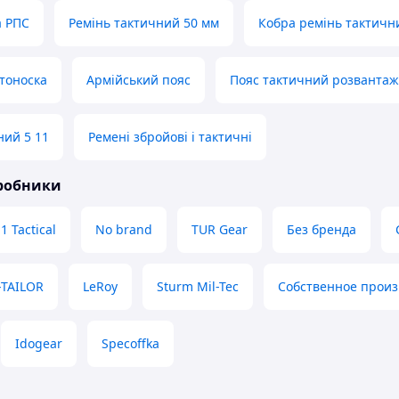
а РПС
Ремінь тактичний 50 мм
Кобра ремінь тактичн
тоноска
Армійський пояс
Пояс тактичний розванта
ний 5 11
Ремені збройові і тактичні
иробники
1 Tactical
No brand
TUR Gear
Без бренда
-TAILOR
LeRoy
Sturm Mil-Tec
Собственное произ
Idogear
Specoffka