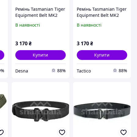
Ремінь Tasmanian Tiger
Ремінь Tasmanian Tiger
Equipment Belt MK2
Equipment Belt MK2
SET, Black, XL
SET, Black, XL
В наявності
В наявності
3 170
₴
3 170
₴
Купити
Купити
9%
88%
88%
Desna
Tactico