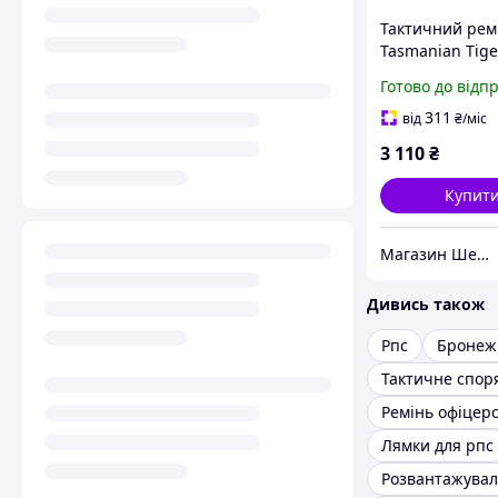
Тактичний рем
Tasmanian Tige
Modular Belt, C
Готово до відп
Brown, L (105-1
311
від
₴
/міс
3 110
₴
Купит
Магазин Шериф
Дивись також
Рпс
Бронеж
Тактичне спо
Ремінь офіцер
Лямки для рпс