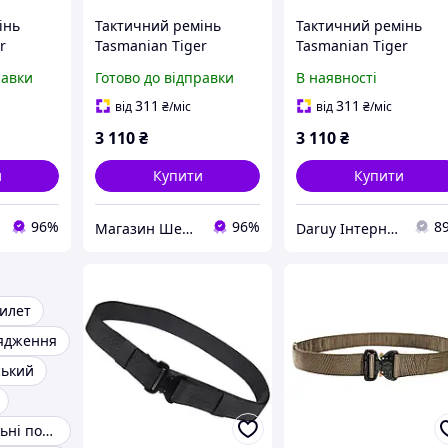
інь
Тактичний ремінь
Тактичний ремінь
r
Tasmanian Tiger
Tasmanian Tiger
oyote
Modular Belt, Coyote
Modular Belt, Coyote
равки
Готово до відправки
В наявності
25 см)
Brown, XL (115-135 см)
Brown, L (105-125 см)
311
311
від
₴
/міс
від
₴
/міс
3 110
₴
3 110
₴
и
Купити
Купити
96%
96%
8
Магазин Шериф
Daruy Інтернет Магазин "Туристичне спорядження"
илет
рядження
ський
Розвантажувальні пояси