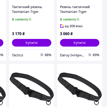
Тактичний ремінь
Ремінь тактичний
Tasmanian Tiger
Tasmanian Tiger
Modular Belt, Olive ,
Equipment Belt MK2
В наявності
В наявності
105-125 см
SET, колір Olive
306
від
₴
/міс
3 170
₴
3 060
₴
Купити
Купити
8%
88%
89%
Tactico
Daruy Інтернет Магазин "Туристичне спорядження"