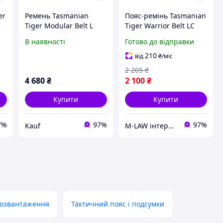
er
Ремень Tasmanian
Пояс-ремінь Tasmanian
Tiger Modular Belt L
Tiger Warrior Belt LC
Olive (1033-TT 7238.331-
MC, Multicam
В наявності
Готово до відправки
L)
210
від
₴
/міс
2 205
₴
4 680
₴
2 100
₴
Купити
Купити
7%
97%
97%
Kauf
M-LAW інтернет-магазин M-LAW.COM.UA
розвантаження
Тактичний пояс і подсумки