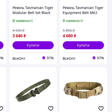
Ремінь Tasmanian Tiger
Ремінь Tasmanian Tiger
Modular Belt Set Black
Equipment Belt MK2
105 см для лазерної
SET, чорний, розмір L,
В наявності
В наявності
системи MOLLE
тактичний пояс
4 550
₴
5 850
₴
3 640
₴
4 680
₴
Купити
Купити
8%
97%
97%
ВсеОпт
ВсеОпт