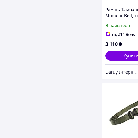
Ремінь Tasmani
Modular Belt, к
Olive
В наявності
311
від
₴
/міс
3 110
₴
Купит
Daruy Інтернет Магазин "Туристичне спорядження"