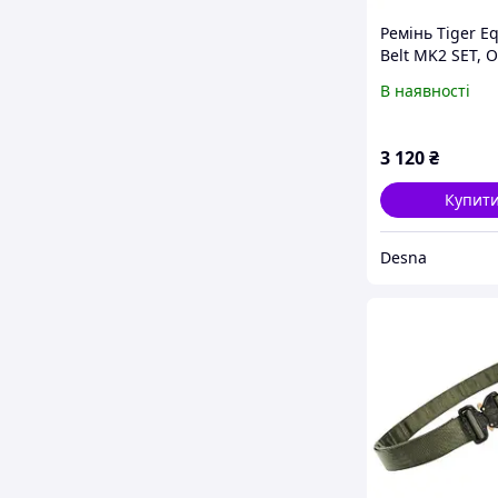
Ремінь Tiger E
Belt MK2 SET, O
В наявності
3 120
₴
Купит
Desna