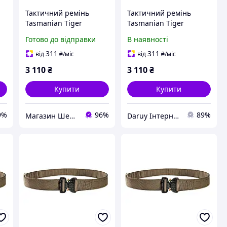
Тактичний ремінь
Тактичний ремінь
Tasmanian Tiger
Tasmanian Tiger
Modular Belt, Olive ,
Modular Belt, Coyote
Готово до відправки
В наявності
105-125 см
Brown, XL (115-135 см)
311
311
від
₴
/міс
від
₴
/міс
3 110
₴
3 110
₴
Купити
Купити
9%
96%
89%
Магазин Шериф
Daruy Інтернет Магазин "Туристичне спорядження"