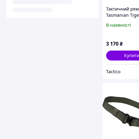
Тактичний рем
Tasmanian Tige
Modular Belt, C
В наявності
Brown, XL (115-
3 170
₴
Купит
Tactico