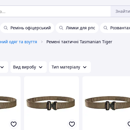
Знайти
Ремінь офіцерський
Лямки для рпс
Розванта
ний одяг та взуття
Ремені тактичні Tasmanian Tiger
Вид виробу
Тип матеріалу