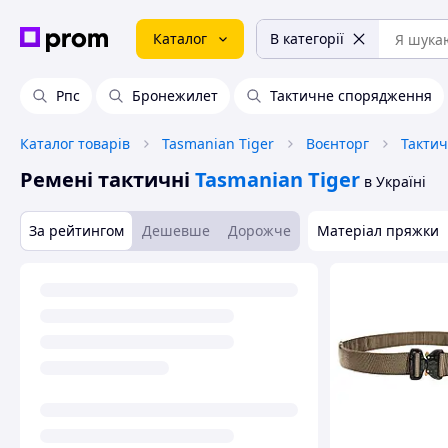
Каталог
В категорії
Рпс
Бронежилет
Тактичне спорядження
Каталог товарів
Tasmanian Tiger
Воєнторг
Тактич
Ремені тактичні
Tasmanian Tiger
в Україні
За рейтингом
Дешевше
Дорожче
Матеріал пряжки