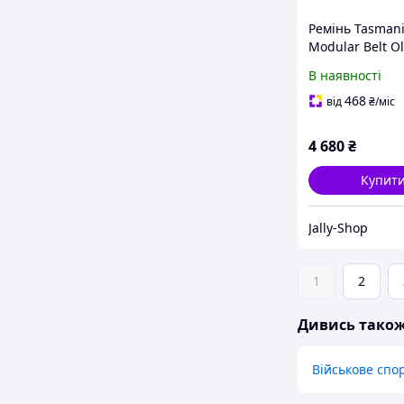
Ремінь Tasmani
Modular Belt Ol
(1033-TT 7238.3
В наявності
468
від
₴
/міс
4 680
₴
Купит
Jally-Shop
1
2
Дивись тако
Військове сп