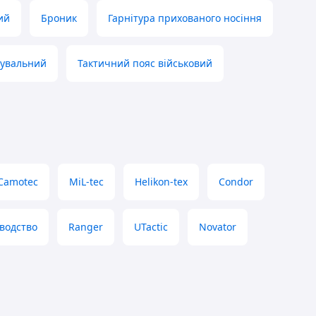
ий
Броник
Гарнітура прихованого носіння
жувальний
Тактичний пояс військовий
Camotec
MiL-tec
Helikon-tex
Condor
водство
Ranger
UTactic
Novator