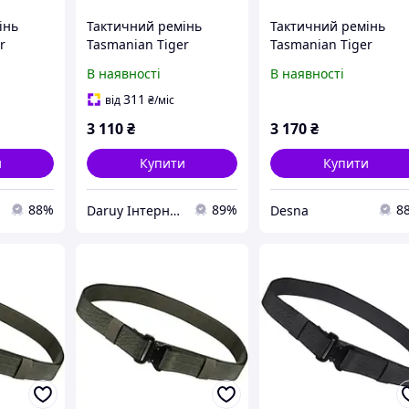
інь
Тактичний ремінь
Тактичний ремінь
r
Tasmanian Tiger
Tasmanian Tiger
oyote
Modular Belt, Olive,
Modular Belt, Olive ,
В наявності
В наявності
135 см)
105-125 см
105-125 см
311
від
₴
/міс
3 110
₴
3 170
₴
и
Купити
Купити
88%
89%
8
Daruy Інтернет Магазин "Туристичне спорядження"
Desna