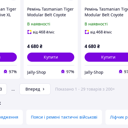
an Tiger
Ремінь Tasmanian Tiger
Ремінь Tasmanian Tig
ive XL
Modular Belt Coyote
Modular Belt Coyote
31-XL)
Brown XL (1033-TT
Brown L (1033-TT
В наявності
В наявності
7238.346-XL)
7238.346-L)
468
468
від
₴
/міс
від
₴
/міс
4 680
₴
4 680
₴
и
Купити
Купити
97%
97%
9
Jally-Shop
Jally-Shop
3
...
Вперед
Показано 1 - 29 товарів з 200+
ж
орядження
Пояси і ремені тактичні військові
Ліфчик 