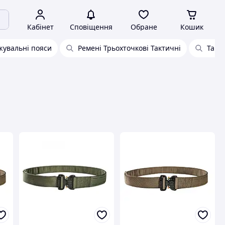
Кабінет
Сповіщення
Обране
Кошик
жувальні пояси
Ремені Трьохточкові Тактичні
Такт