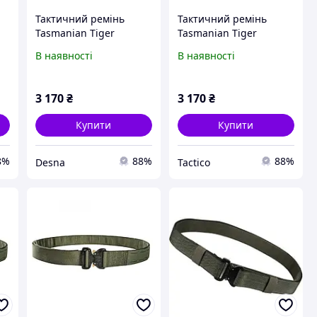
Тактичний ремінь
Тактичний ремінь
Tasmanian Tiger
Tasmanian Tiger
Modular Belt, Coyote
Modular Belt, Coyote
В наявності
В наявності
Brown, XL (115-135 см)
Brown, L (105-125 см)
3 170
₴
3 170
₴
Купити
Купити
8%
88%
88%
Desna
Tactico