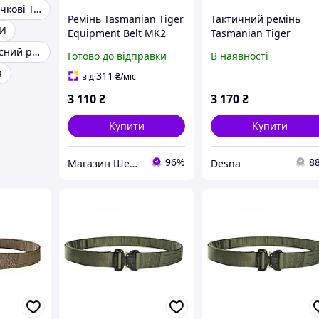
Ремені Трьохточкові Тактичні
Ремінь Tasmanian Tiger
Тактичний ремінь
СИ
Equipment Belt MK2
Tasmanian Tiger
SET, Black, XL
Modular Belt, Coyote
Тактичний поясний ремінь
Готово до відправки
В наявності
Brown, L (105-125 см)
я
311
від
₴
/міс
3 110
₴
3 170
₴
Купити
Купити
96%
8
Магазин Шериф
Desna