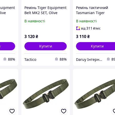
quipment
Ремінь Tiger Equipment
Ремінь тактичний
live
Belt MK2 SET, Olive
Tasmanian Tiger
Equipment Belt MK2
В наявності
В наявності
SET, колір Black, XL
311
від
₴
/міс
3 120
₴
3 110
₴
и
Купити
Купити
88%
88%
8
Tactico
Daruy Інтернет Магазин "Туристичне спорядження"