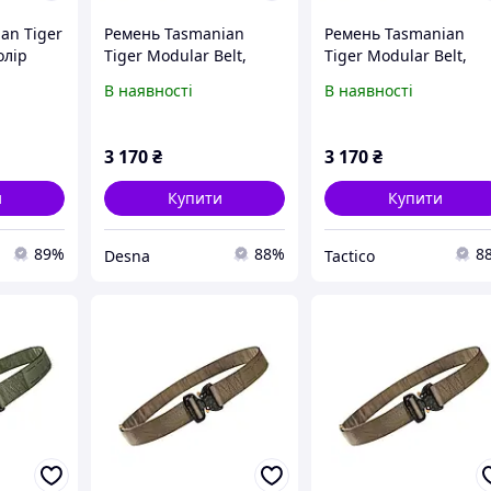
an Tiger
Ремень Tasmanian
Ремень Tasmanian
олір
Tiger Modular Belt,
Tiger Modular Belt,
Olive TT 7238.331
Olive TT 7238.331
В наявності
В наявності
3 170
₴
3 170
₴
и
Купити
Купити
89%
88%
8
Desna
Tactico