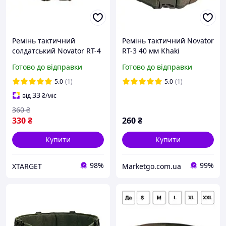
Ремінь тактичний
Ремінь тактичний Novator
солдатський Novator RT-4
RT-3 40 мм Khaki
50 мм (Хакі)
Армійський пояс для
Готово до відправки
Готово до відправки
військових охоронців
поліцейських M_1405
5.0
(1)
5.0
(1)
33
від
₴
/міс
360
₴
330
₴
260
₴
Купити
Купити
98%
99%
XTARGET
Marketgo.com.ua