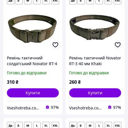
Ремінь тактичний
Ремінь тактичний Novator
солдатський Novator RT-4
RT-3 40 мм Khaki
50 мм Хакі Армійський
Армійський пояс для
Готово до відправки
Готово до відправки
пояс для військових
військових охоронців
охоронців поліцейських
поліцейських V_1405
310
₴
260
₴
V_1406
Купити
Купити
97%
97%
Vseshotreba.com.ua
Vseshotreba.com.ua