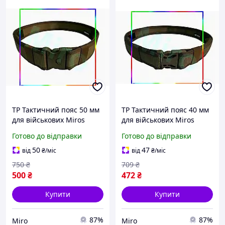
TP Тактичний пояс 50 мм
TP Тактичний пояс 40 мм
для військових Miros
для військових Miros
Luxer з тройним
Luxer з регулюванням
Готово до відправки
Готово до відправки
фіксатором Miro-ll
довжини та тройним
фіксатором Miro-ll
50
47
від
₴
/міс
від
₴
/міс
750
₴
709
₴
500
₴
472
₴
Купити
Купити
87%
87%
Miro
Miro