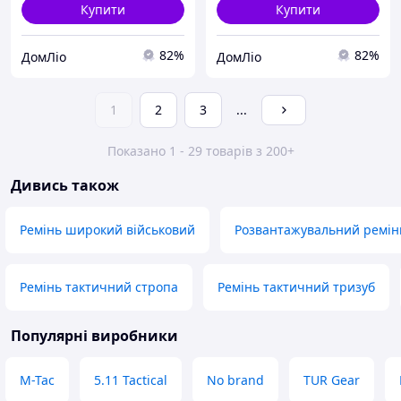
Купити
Купити
82%
82%
ДомЛіо
ДомЛіо
1
2
3
...
Показано 1 - 29 товарів з 200+
Дивись також
Ремінь широкий військовий
Розвантажувальний ремінь
Ремінь тактичний стропа
Ремінь тактичний тризуб
Популярні виробники
M-Tac
5.11 Tactical
No brand
TUR Gear