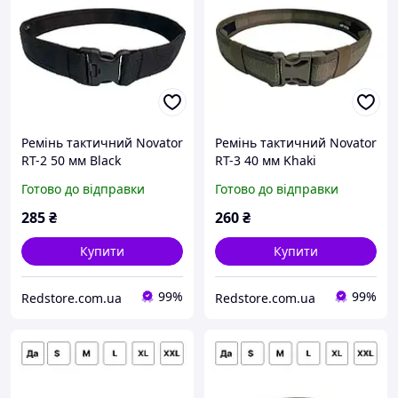
Ремінь тактичний Novator
Ремінь тактичний Novator
RT-2 50 мм Black
RT-3 40 мм Khaki
Армійський пояс для
Армійський пояс для
Готово до відправки
Готово до відправки
військових охоронців
військових охоронців
поліцейських R_1404
поліцейських R_1405
285
₴
260
₴
Купити
Купити
99%
99%
Redstore.com.ua
Redstore.com.ua