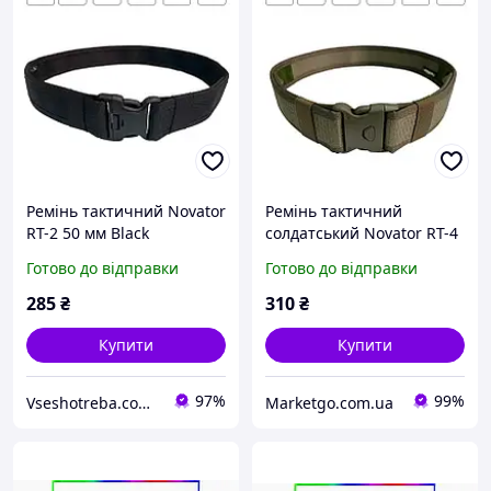
Ремінь тактичний Novator
Ремінь тактичний
RT-2 50 мм Black
солдатський Novator RT-4
Армійський пояс для
50 мм Хакі Армійський
Готово до відправки
Готово до відправки
військових охоронців
пояс для військових
поліцейських V_1404
охоронців поліцейських
285
₴
310
₴
M_1406
Купити
Купити
97%
99%
Vseshotreba.com.ua
Marketgo.com.ua