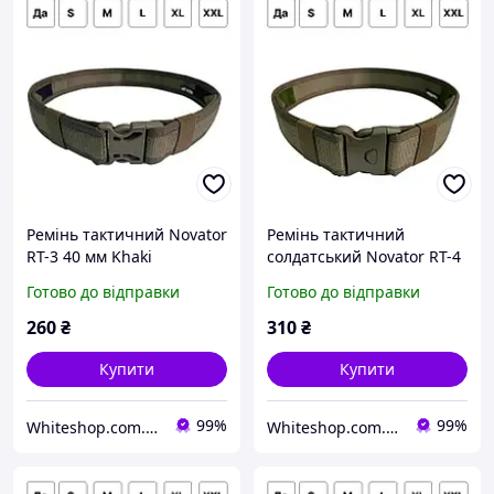
Ремінь тактичний Novator
Ремінь тактичний
RT-3 40 мм Khaki
солдатський Novator RT-4
Армійський пояс для
50 мм Хакі Армійський
Готово до відправки
Готово до відправки
військових охоронців
пояс для військових
поліцейських W_1405
охоронців поліцейських
260
₴
310
₴
W_1406
Купити
Купити
99%
99%
Whiteshop.com.ua
Whiteshop.com.ua