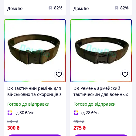
82%
82%
ДомЛіо
ДомЛіо
DR Тактичний ремінь для
DR Ремень армейский
військових та охоронців з
тактический для военных
тройним фіксатором 50
и охранников 40 мм Khaki
Готово до відправки
Готово до відправки
мм Хаки Doros Prop Doro-
Doros Prop Doro-l2
l2
30
28
від
₴
/міс
від
₴
/міс
537
₴
492
₴
300
₴
275
₴