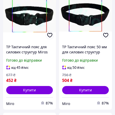
TP Тактичний пояс для
TP Тактичний пояс 50 мм
силових структур Miros
для силових структур
Luxer 40 мм,
Miros Luxer надійний
Готово до відправки
Готово до відправки
регульований, чорний
фастекс тройного захисту
Miro-ll
Miro-ll
45
50
від
₴
/міс
від
₴
/міс
677
₴
756
₴
452
₴
504
₴
Купити
Купити
87%
87%
Miro
Miro