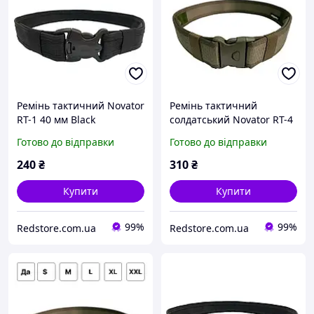
Ремінь тактичний Novator
Ремінь тактичний
RT-1 40 мм Black
солдатський Novator RT-4
Армійський пояс для
50 мм Хакі Армійський
Готово до відправки
Готово до відправки
військових охоронців
пояс для військових
поліцейських R_1406
охоронців поліцейських
240
₴
310
₴
R_1406
Купити
Купити
99%
99%
Redstore.com.ua
Redstore.com.ua