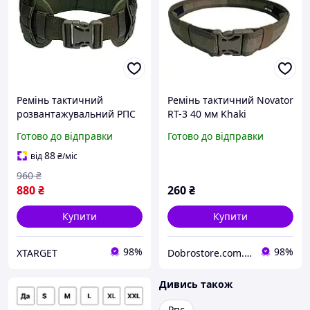
Ремінь тактичний
Ремінь тактичний Novator
розвантажувальний РПС
RT-3 40 мм Khaki
Пояс розвантажувальний
Армійський пояс для
Готово до відправки
Готово до відправки
Модульний ремінь
військових охоронців
Novator RT-5 (Khaki)
поліцейських D_1405
88
від
₴
/міс
960
₴
880
₴
260
₴
Купити
Купити
98%
98%
XTARGET
Dobrostore.com.ua
Дивись також
Рпс