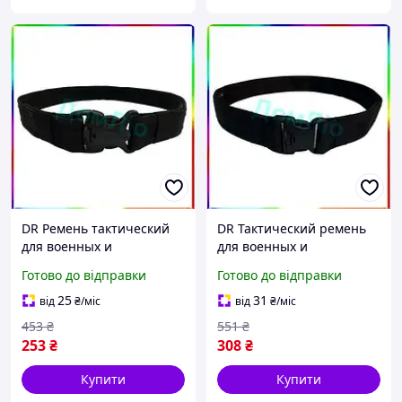
DR Ремень тактический
DR Тактический ремень
для военных и
для военных и
охранников надежний
охранников с тройным
Готово до відправки
Готово до відправки
пояс з фастексом тройної
фиксатором Doros Prop 50
фіксації Doros Prop Doro-
мм Doro-l2
25
31
від
₴
/міс
від
₴
/міс
l2
453
₴
551
₴
253
₴
308
₴
Купити
Купити