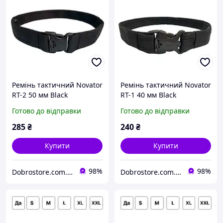
Ремінь тактичний Novator
Ремінь тактичний Novator
RT-2 50 мм Black
RT-1 40 мм Black
Армійський пояс для
Армійський пояс для
Готово до відправки
Готово до відправки
військових охоронців
військових охоронців
поліцейських D_1404
поліцейських D_1406
285
₴
240
₴
Купити
Купити
98%
98%
Dobrostore.com.ua
Dobrostore.com.ua