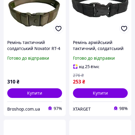
Ремінь тактичний
Ремінь армійський
солдатський Novator RT-4
тактичний, солдатський
50 мм Хакі Армійський
Novator RT-1 40 мм (Black)
Готово до відправки
Готово до відправки
пояс для військових
Ремінь армійський ЗСУ
охоронців поліцейських
25
від
₴
/міс
B_1406 L (100-110 см)
276
₴
310
₴
253
₴
Купити
Купити
97%
98%
Broshop.com.ua
XTARGET