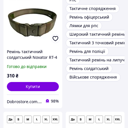
Тактичне спорядження
Ремінь офіцерський
Лямки для рпс
Широкий тактичний ремінь
Тактичний 3 точковий ремін
Ремінь для поліції
Ремінь тактичний
солдатський Novator RT-4
Тактичний ремінь на липучц
50 мм Хакі Армійський
Готово до відправки
Ремінь солдатський
пояс для військових
охоронців поліцейських
310
₴
Військове спорядження
D_1406
Купити
98%
Dobrostore.com.ua