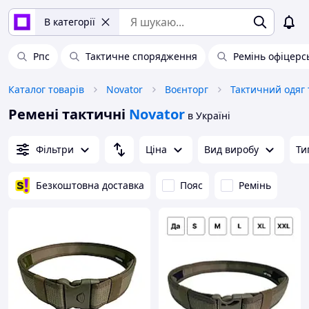
В категорії
Рпс
Тактичне спорядження
Ремінь офіцерс
Каталог товарів
Novator
Воєнторг
Тактичний одяг 
Ремені тактичні
Novator
в Україні
Фільтри
Ціна
Вид виробу
Ти
Безкоштовна доставка
Пояс
Ремінь