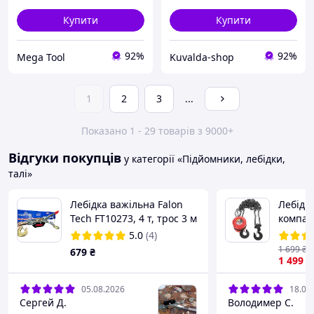
Купити
Купити
92%
92%
Mega Tool
Kuvalda-shop
1
2
3
...
Показано 1 - 29 товарів з 9000+
Відгуки покупців
у категорії «Підйомники, лебідки,
талі»
Лебідка важільна Falon
Лебідка
Tech FT10273, 4 т, трос 3 м
компак
систем
5.0
(4)
1 699
₴
679
₴
1 499
₴
05.08.2026
18.07
Сергей Д.
Володимер С.