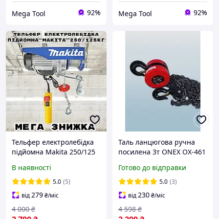
92%
92%
Mega Tool
Mega Tool
Тельфер електролебідка
Таль ланцюгова ручна
підйомна Makita 250/125
посилена 3т ONEX OX-461
кг міні таль стаціонарна з
Підіймач ланцюгової
В наявності
Готово до відправки
пультом та висотою
ручної Лебідки
підйому 20/10 м
підіймальні
5.0
(5)
5.0
(3)
279
230
від
₴
/міс
від
₴
/міс
4 000
₴
4 598
₴