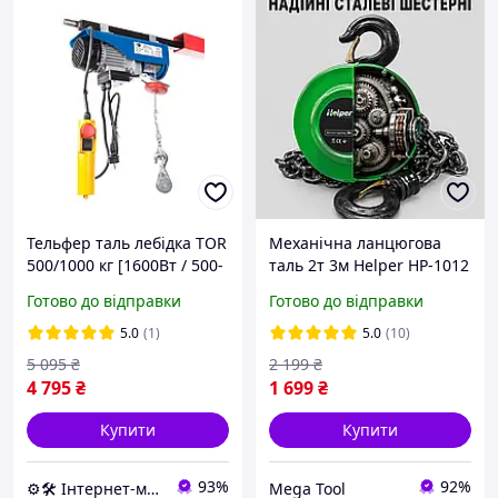
Тельфер таль лебідка TOR
Механічна ланцюгова
500/1000 кг [1600Вт / 500-
таль 2т 3м Helper HP-1012
1000 кг. ]
таль ланцюгова
Готово до відправки
Готово до відправки
промислова будівельні
підйомники
5.0
(1)
5.0
(10)
5 095
₴
2 199
₴
4 795
₴
1 699
₴
Купити
Купити
93%
92%
⚙️🛠 Інтернет-магазин ALORA
Mega Tool