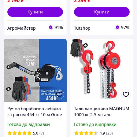
2 790
₴
2 299
₴
Купити
Купити
91%
97%
АгроМайстер
Tutshop
Ручна барабанна лебідка
Таль ланцюгова MAGNUM
з тросом 454 кг 10 м Gude
1000 кг 2,5 м таль
тросова лебідка
ланцюгова ручна лебідка
Готово до відправки
Готово до відправки
важільний підйомник
тягова лебідка
5.0
(7)
4.9
(25)