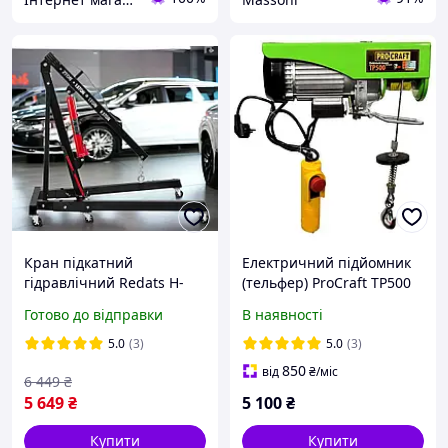
Кран підкатний
Електричний підйомник
гідравлічний Redats H-
(тельфер) ProСraft TP500
120 2000 кг підкатний
Готово до відправки
В наявності
гаражний гідравлічний
кран для зняття двигуна
5.0
(3)
5.0
(3)
850
від
₴
/міс
6 449
₴
5 649
₴
5 100
₴
Купити
Купити