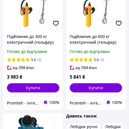
Підйомник до 300 кг
Підйомник до 600 кг
електричний (тельфер)
електричний (тельфер)
KRASMANN SH 150/300
KRAISSMANN SH 300/600
Готово до відправки
Готово до відправки
5.0
(3)
5.0
(3)
398
584
від
₴
/міс
від
₴
/міс
3 983
₴
5 841
₴
Купити
Купити
100%
100%
Promteh - інтернет-магазин
Promteh - інтернет-магазин
Дивись також
Лебідки ручні
Лебідки