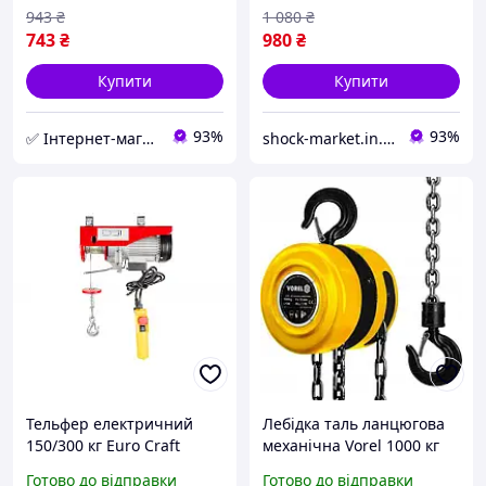
943
₴
1 080
₴
743
₴
980
₴
Купити
Купити
93%
93%
✅ Інтернет-магазин ➤INT-Tool
shock-market.in.ua
Тельфер електричний
Лебідка таль ланцюгова
150/300 кг Euro Craft
механічна Vorel 1000 кг
HJ202 1600 Вт HM
висота підйому 2.5 м
Готово до відправки
Готово до відправки