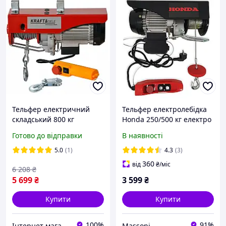
Тельфер електричний
Тельфер електролебідка
складський 800 кг
Honda 250/500 кг електро
підйомник ланцюговий
лебідка стаціонарна
Готово до відправки
В наявності
підвісний електрична
канатна Хонда висота
таль для складу та
підйому 20.2/10.2 м
5.0
(1)
4.3
(3)
виробництва тельфер з
360
від
₴
/міс
6 208
₴
кареткою
5 699
₴
3 599
₴
Купити
Купити
100%
91%
Інтернет магазин Складовик
Massoni