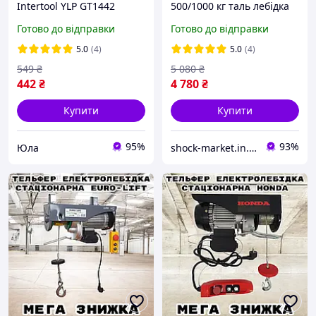
Intertool YLP GT1442
500/1000 кг таль лебідка
Електрична
Готово до відправки
Готово до відправки
5.0
(4)
5.0
(4)
549
₴
5 080
₴
442
₴
4 780
₴
Купити
Купити
95%
93%
Юла
shock-market.in.ua