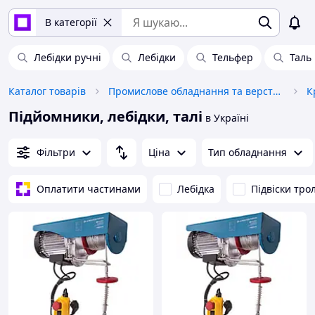
В категорії
Лебідки ручні
Лебідки
Тельфер
Таль
Каталог товарів
Промислове обладнання та верстати
К
Підйомники, лебідки, талі
в Україні
Фільтри
Ціна
Тип обладнання
Оплатити частинами
Лебідка
Підвіски тро