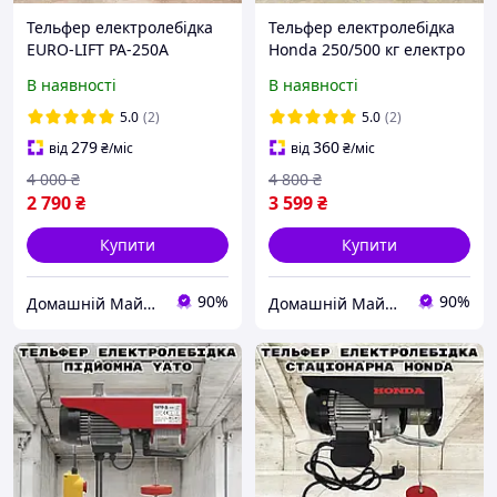
Тельфер електролебідка
Тельфер електролебідка
EURO-LIFT РА-250А
Honda 250/500 кг електро
125/250 кг електро
лебідка стаціонарна
В наявності
В наявності
лебідка Стаціонарна
канатна Хонда висота
Євро-ліфт висота підйому
підйому 20.2/10.2 м
5.0
(2)
5.0
(2)
18/9м
279
360
від
₴
/міс
від
₴
/міс
4 000
₴
4 800
₴
2 790
₴
3 599
₴
Купити
Купити
90%
90%
Домашній Майстер
Домашній Майстер