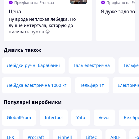
+
1
Придбано на Prom.ua
Придбано на Pro
Цена
Я дуже задовол
Ну вроде неплохая лебедка. По
лучше интертула, которую до
пиливать нужно 😁
Переваги
Цена качество
Дивись також
Недоліки
Нету
Лебідки ручні барабанні
Таль електрична
Тельфе
Лебідка електрична 1000 кг
Тельфер 1т
Електрич
Популярні виробники
GlobalProm
Intertool
Yato
Vevor
Без бр
LEX
Procraft
Einhell
Liftec
ABLE
Fo