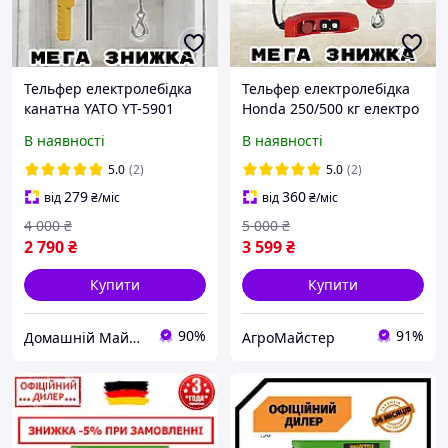
Тельфер електролебідка
Тельфер електролебідка
канатна YATO YT-5901
Honda 250/500 кг електро
125/250 кг електро
лебідка стаціонарна
В наявності
В наявності
лебідка Стаціонарна
канатна Хонда висота
висота підйому 11/5.5 м
підйому 20.2/10.2 м
5.0
(2)
5.0
(2)
279
360
від
₴
/міс
від
₴
/міс
4 000
₴
5 000
₴
2 790
₴
3 599
₴
Купити
Купити
90%
91%
Домашній Майстер
АгроМайстер