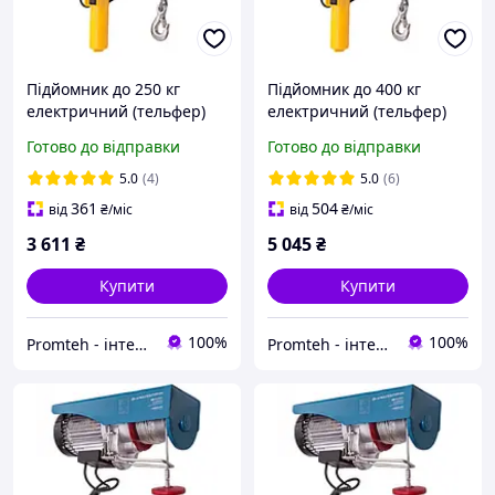
Підйомник до 250 кг
Підйомник до 400 кг
електричний (тельфер)
електричний (тельфер)
KRAISSMANN SH 125/250
KRASMANN SH 200/400
Готово до відправки
Готово до відправки
5.0
(4)
5.0
(6)
361
504
від
₴
/міс
від
₴
/міс
3 611
₴
5 045
₴
Купити
Купити
100%
100%
Promteh - інтернет-магазин
Promteh - інтернет-магазин