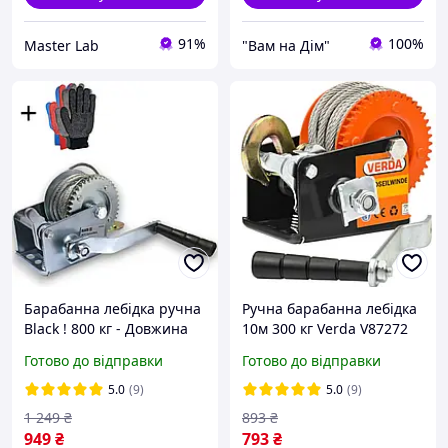
91%
100%
Master Lab
"Вам на Дім"
Барабанна лебідка ручна
Ручна барабанна лебідка
Black ! 800 кг - Довжина
10м 300 кг Verda V87272
кабелю ~ 10 м
лебідка важільна тросова
Готово до відправки
Готово до відправки
5.0
(9)
5.0
(9)
1 249
₴
893
₴
949
₴
793
₴