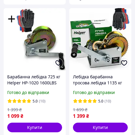
Барабанна лебідка 725 кг
Лебідка барабанна
Helper HP-1020 1600LBS
тросова лебідка 1135 кг
ручна тросова лебідка
Helper HP-1021 2500LBS
Готово до відправки
Готово до відправки
механічний підйомник
механічна важільна
лебідка
5.0
(10)
5.0
(10)
1 399
₴
1 699
₴
1 099
₴
1 399
₴
Купити
Купити