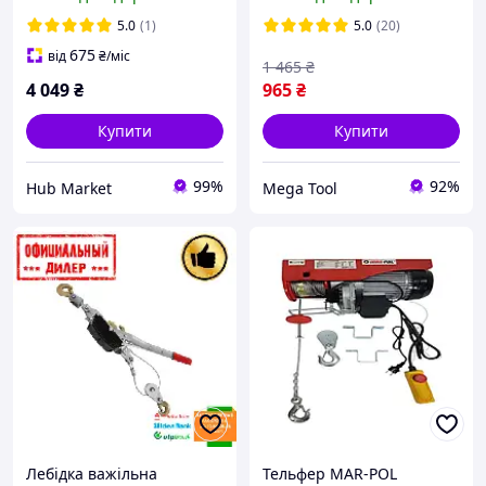
5.0
(1)
5.0
(20)
675
від
₴
/міс
1 465
₴
4 049
₴
965
₴
Купити
Купити
99%
92%
Hub Market
Mega Tool
Лебідка важільна
Тельфер MAR-POL