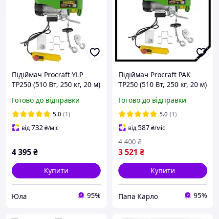
Підіймач Procraft YLP
Підіймач Procraft PAK
TP250 (510 Вт, 250 кг, 20 м)
TP250 (510 Вт, 250 кг, 20 м)
Тельфер електричний
Тельфер електричний
Готово до відправки
Готово до відправки
5.0
(1)
5.0
(1)
732
587
від
₴
/міс
від
₴
/міс
4 400
₴
4 395
₴
3 521
₴
Купити
Купити
95%
95%
Юла
Папа Карло