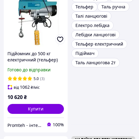
Тельфер
Таль ручна
Талі ланцюгові
Електро лебідка
Лебідки ланцюгові
Тельфер електричний
Підіймач
Підйомник до 500 кг
електричний (тельфер)
Таль ланцюгова 2т
KRAISSMANN SHT 250/500
Готово до відправки
(з саморушним візком)
5.0
(3)
1062
від
₴
/міс
10 620
₴
Купити
100%
Promteh - інтернет-магазин