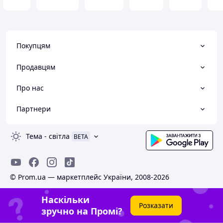
Покупцям
Продавцям
Про нас
Партнери
Тема
-
світла
BETA
© Prom.ua — маркетплейс України, 2008-2026
Наскільки
Розказати
зручно на Промі?