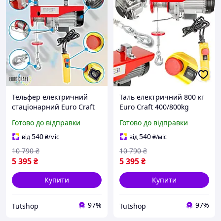
Тельфер електричний
Таль електричний 800 кг
стаціонарний Euro Craft
Euro Craft 400/800kg
400/800kg HJ207 2000W
HJ207 2000W Лебідки
Готово до відправки
Готово до відправки
Тельфер зі зменшеною
будівельні електричні
будівельною висотою
Електроталь 220
540
540
від
₴
/міс
від
₴
/міс
10 790
₴
10 790
₴
5 395
₴
5 395
₴
Купити
Купити
97%
97%
Tutshop
Tutshop