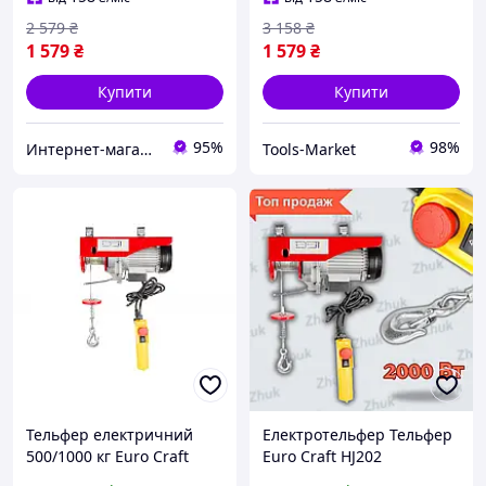
2 579
₴
3 158
₴
1 579
₴
1 579
₴
Купити
Купити
95%
98%
Интернет-магазин Zhuk
Tools-Market
Тельфер електричний
Електротельфер Тельфер
500/1000 кг Euro Craft
Euro Craft HJ202
HJ208 2000 Вт HM
150/300kg Електричні