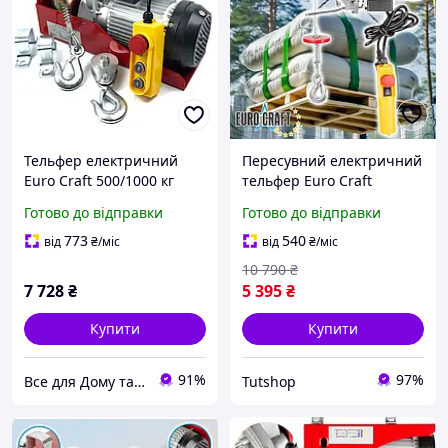
Тельфер електричний
Пересувний електричний
Euro Craft 500/1000 кг
тельфер Euro Craft
(HJ208)
400/800kg HJ207 2000W
Готово до відправки
Готово до відправки
Лебідка Електрична
Тельфер будівельний
773
540
від
₴
/міс
від
₴
/міс
10 790
₴
7 728
₴
5 395
₴
Купити
Купити
91%
97%
Все для Дому та Саду Bizon24🛠
Tutshop