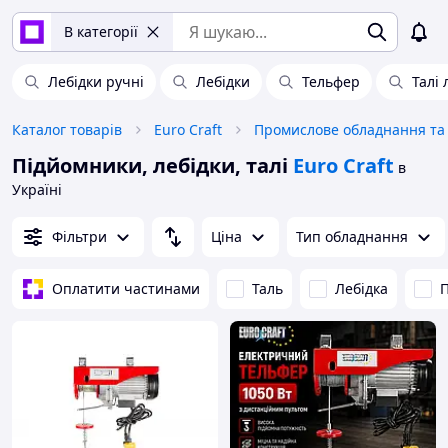
В категорії
Лебідки ручні
Лебідки
Тельфер
Талі
Каталог товарів
Euro Craft
Підйомники, лебідки, талі
Euro Craft
в
Україні
Фільтри
Ціна
Тип обладнання
Оплатити частинами
Таль
Лебідка