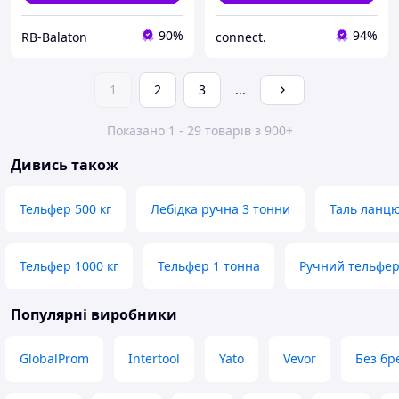
90%
94%
RB-Balaton
connect.
1
2
3
...
Показано 1 - 29 товарів з 900+
Дивись також
Тельфер 500 кг
Лебідка ручна 3 тонни
Таль ланцю
Тельфер 1000 кг
Тельфер 1 тонна
Ручний тельфе
Популярні виробники
GlobalProm
Intertool
Yato
Vevor
Без бр