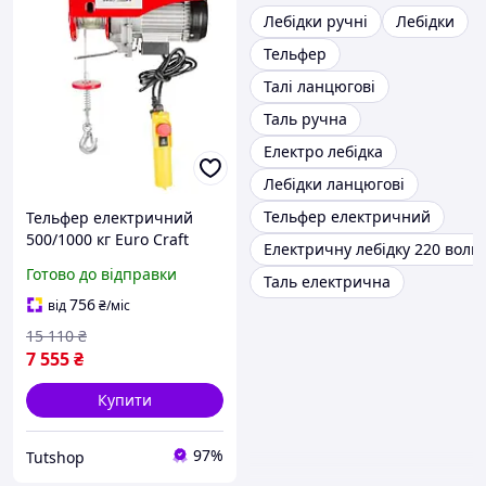
Лебідки ручні
Лебідки
Тельфер
Талі ланцюгові
Таль ручна
Електро лебідка
Лебідки ланцюгові
Тельфер електричний
Тельфер електричний
500/1000 кг Euro Craft
Електричну лебідку 220 вольт
HJ208 Таль електрична
Готово до відправки
Таль електрична
канатна 2000 Вт
Електролебідка
756
від
₴
/міс
15 110
₴
7 555
₴
Купити
97%
Tutshop