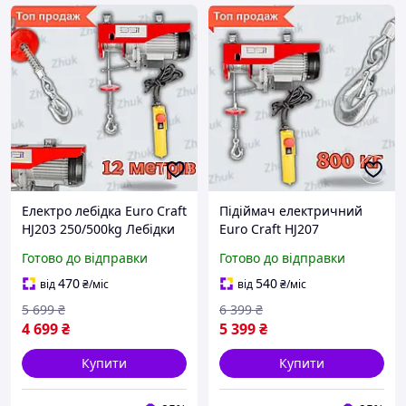
Електро лебідка Euro Craft
Підіймач електричний
HJ203 250/500kg Лебідки
Euro Craft HJ207
монтажні електричні
400/800kg Лебідки
Готово до відправки
Готово до відправки
електричні 220
470
540
від
₴
/міс
від
₴
/міс
5 699
₴
6 399
₴
4 699
₴
5 399
₴
Купити
Купити