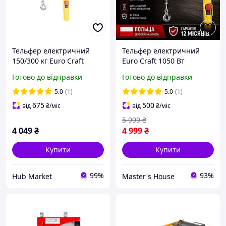
Тельфер електричний
Тельфер електричний
150/300 кг Euro Craft
Euro Craft 1050 Вт
HJ202 1600 Вт HM
Підйомна електрична
Готово до відправки
Готово до відправки
лебідка 300 / 600 кг з
дистанційним пультом
5.0
(1)
5.0
(1)
Електрична таль
675
500
від
₴
/міс
від
₴
/міс
5 999
₴
4 049
₴
4 999
₴
Купити
Купити
99%
93%
Hub Market
Master's House