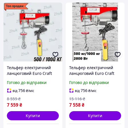
Тельфер електричний
Тельфер електричний
ланцюговий Euro Craft
ланцюговий Euro Craft
HJ208 Таль електрична
HJ208 Таль електрична
Готово до відправки
Готово до відправки
канатна Електротельфер
канатна Електротельфер
Zhuk1
756
756
від
₴
/міс
від
₴
/міс
8 559
₴
15 116
₴
7 559
₴
7 558
₴
Купити
Купити