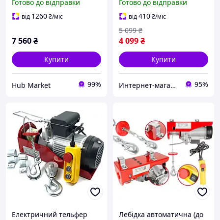
Готово до відправки
Готово до відправки
лебідки та талі
1260
410
від
₴
/міс
від
₴
/міс
5 099
₴
7 560
₴
4 099
₴
Купити
Купити
99%
95%
Hub Market
Интернет-магазин Zhuk
Електричний тельфер
Лебідка автоматична (до