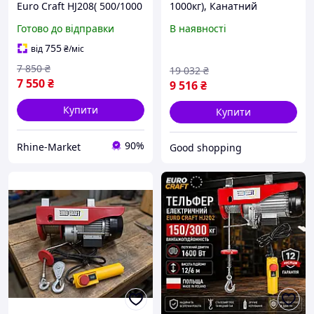
Euro Craft HJ208( 500/1000
1000кг), Канатний
кг.) Польща
тельфер, Механізми для
Готово до відправки
В наявності
підйому вантажів,
Електрична лебідка 220в,
755
від
₴
/міс
XMU
7 850
₴
19 032
₴
7 550
₴
9 516
₴
Купити
Купити
90%
Rhine-Market
Good shopping