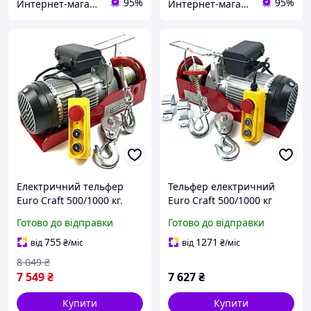
95%
95%
Интернет-магазин Zhuk
Интернет-магазин Zhuk
Електричний тельфер
Тельфер електричний
Euro Craft 500/1000 кг.
Euro Craft 500/1000 кг
Польща (HJ208)
(HJ208)
Готово до відправки
Готово до відправки
755
1271
від
₴
/міс
від
₴
/міс
8 049
₴
7 549
₴
7 627
₴
Купити
Купити