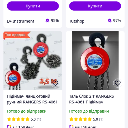
Купити
Купити
95%
97%
LV-Instrument
Tutshop
Підіймач ланцюговий
Таль блок 2 т RANGERS
ручний RANGERS RS-4061
RS-4061 Підіймач
Лебідка ланцюгова з
ланцюговий ручний Таль
Готово до відправки
Готово до відправки
гаками
ланцюгова ручна
посилена
5.0
(1)
5.0
(1)
158
158
від
₴
/міс
від
₴
/міс