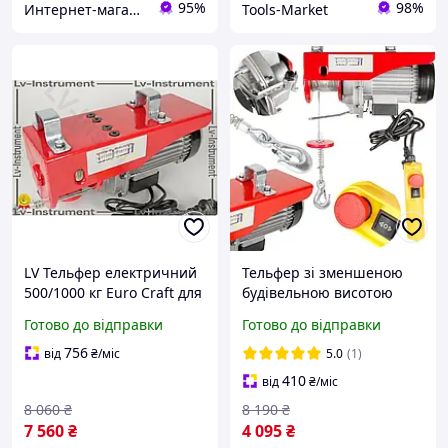
95%
98%
Интернет-магазин Zhuk
Tools-Market
LV Тельфер електричний
Тельфер зі зменшеною
500/1000 кг Euro Craft для
будівельною висотою
підйому вантажів таль
Euro Craft 150/300kg
Готово до відправки
Готово до відправки
електрична канатна 2000
HJ202 1600W Електричні
Вт. TOP|LV
лебідки та талі
756
від
₴
/міс
5.0
(1)
410
від
₴
/міс
8 060
₴
8 190
₴
7 560
₴
4 095
₴