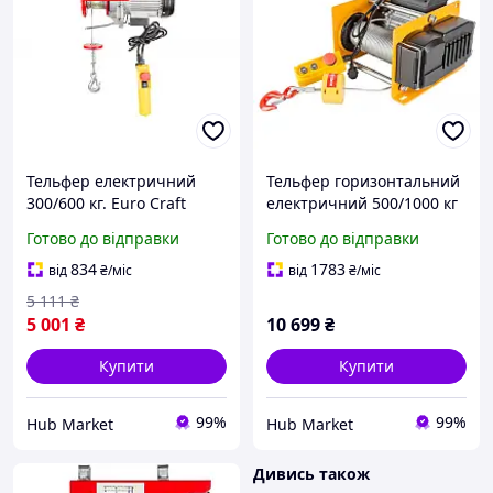
Тельфер електричний
Тельфер горизонтальний
300/600 кг. Euro Craft
електричний 500/1000 кг
HJ206 1800Вт HM
Euro Craft KDL 1000 2200
Готово до відправки
Готово до відправки
Вт 30 м трос HM
834
1783
від
₴
/міс
від
₴
/міс
5 111
₴
5 001
₴
10 699
₴
Купити
Купити
99%
99%
Hub Market
Hub Market
Дивись також