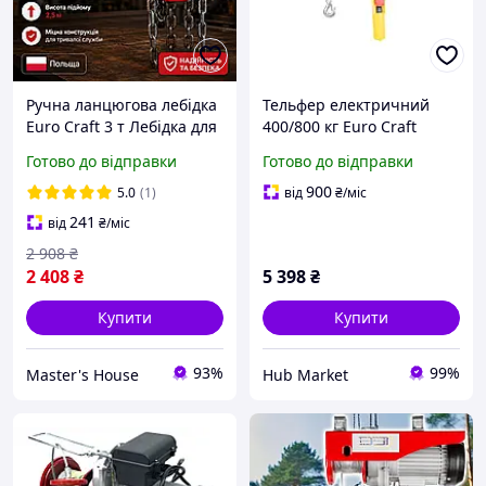
Ручна ланцюгова лебідка
Тельфер електричний
Euro Craft 3 т Лебідка для
400/800 кг Euro Craft
підйому вантажів 2.5 м
HJ207 2000 Вт HM
Готово до відправки
Готово до відправки
Професійна ланцюгова
таль Польща
900
5.0
(1)
від
₴
/міс
241
від
₴
/міс
2 908
₴
2 408
₴
5 398
₴
Купити
Купити
93%
99%
Master's House
Hub Market