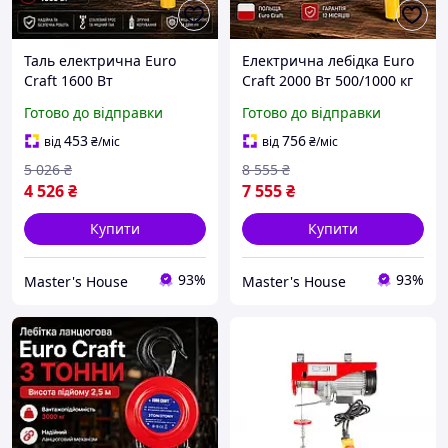
Таль електрична Euro
Електрична лебідка Euro
Craft 1600 Вт
Craft 2000 Вт 500/1000 кг
Професійний тельфер
трос 12 м Електрична
Готово до відправки
Готово до відправки
електричний 250/500 кг
таль Асинхронний двигун
канат 12 м Електрична
Захисний перемикач
453
756
від
₴
/міс
від
₴
/міс
лебідка Польща
5 026
₴
8 555
₴
4 526
₴
7 555
₴
Купити
Купити
93%
93%
Master's House
Master's House