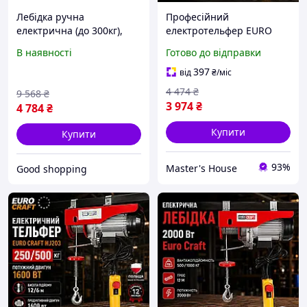
Лебідка ручна
Професійний
електрична (до 300кг),
електротельфер EURO
Тельфер електро лебідка,
CRAFT 1600 Вт 150/300 кг
В наявності
Готово до відправки
Лебідки монтажні
Таль електрична канат 12
електричні, XMU
м Електрична лебідка
397
від
₴
/міс
Польща
4 474
₴
9 568
₴
3 974
₴
4 784
₴
Купити
Купити
93%
Master's House
Good shopping