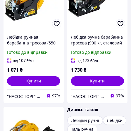
Лебідка ручная
Лебідка ручна барабанна
барабанна тросова (550
тросова (900 кг, сталевий
кг, трос сталевий 10
трос 10 метрів) ТМ SIGMA
Готово до відправки
Готово до відправки
метрів) ТМ SIGMA
107
173
від
₴
/міс
від
₴
/міс
1 071
₴
1 730
₴
Купити
Купити
97%
97%
"НАСОС ТОРГ" Насосне обладнання, інструменти, освітлення
"НАСОС ТОРГ" Насосне обладнання, інструменти, освітлення
Дивись також
Лебідки ручні
Лебідки
Таль ручна