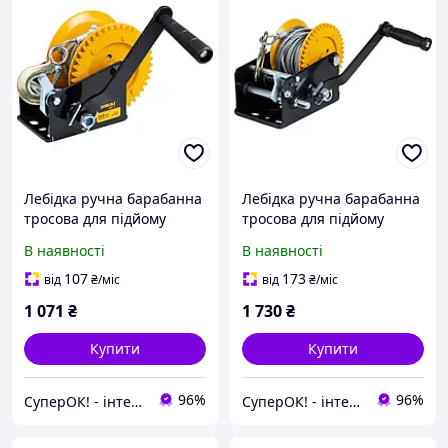
Лебідка ручна барабанна
Лебідка ручна барабанна
тросова для підйому
тросова для підйому
вантажів (550 кг,
вантажів (900 кг,
В наявності
В наявності
сталевий трос 10 метрів х
сталевий трос 10 метрів х
5 мм) ТМ SIGMA
5мм) ТМ SIGMA
107
173
від
₴
/міс
від
₴
/міс
1 071
₴
1 730
₴
Купити
Купити
96%
96%
СуперОК! - інтернет-магазин товарів для дому та роботи
СуперОК! - інтернет-магазин товарів для дому та роботи