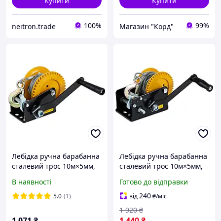
Купити
Купити
100%
99%
neitron.trade
Магазин "Корд"
Лебідка ручна барабанна
Лебідка ручна барабанна
сталевий трос 10м×5мм,
сталевий трос 10м×5мм,
550кг SIGMA (6134011)
900кг SIGMA (6134021)
В наявності
Готово до відправки
Baumar - Завжди Вчасно
240
5.0
(1)
від
₴
/міс
1 920
₴
1 071
₴
1 440
₴