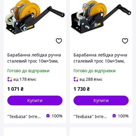
Барабанна лебідка ручна
Барабанна лебідка ручна
сталевий трос 10м×5мм,
сталевий трос 10м×5мм,
550кг SIGMA (6134011)
900кг SIGMA (6134021)
Готово до відправки
Готово до відправки
178
288
від
₴
/міс
від
₴
/міс
1 071
₴
1 730
₴
Купити
Купити
100%
100%
"ТехБаза" Інтернет магазин
"ТехБаза" Інтернет магазин