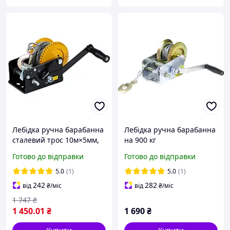
Лебідка ручна барабанна
Лебідка ручна барабанна
сталевий трос 10м×5мм,
на 900 кг
900кг SIGMA (6134021)
Готово до відправки
Готово до відправки
Neitron - Знак Якості
5.0
(1)
5.0
(1)
242
282
від
₴
/міс
від
₴
/міс
1 747
₴
1 450
.01
₴
1 690
₴