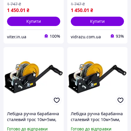
1 747
₴
1 747
₴
1 450
.01
₴
1 450
.01
₴
Купити
Купити
100%
93%
viter.in.ua
vidrazu.com.ua
Лебідка ручна барабанна
Лебідка ручна барабанна
сталевий трос 10м×5мм,
сталевий трос 10м×5мм,
900кг SIGMA (6134021)
900кг SIGMA (6134021)
Готово до відправки
Готово до відправки