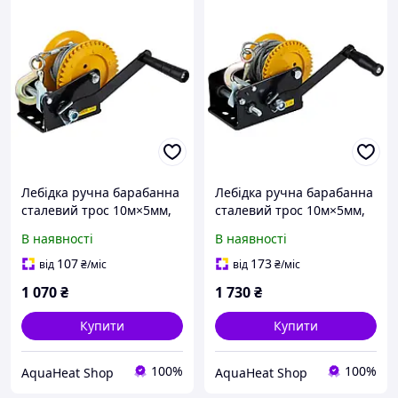
Лебідка ручна барабанна
Лебідка ручна барабанна
сталевий трос 10м×5мм,
сталевий трос 10м×5мм,
550кг SIGMA (6134011)
900кг SIGMA (6134021)
В наявності
В наявності
107
173
від
₴
/міс
від
₴
/міс
1 070
₴
1 730
₴
Купити
Купити
100%
100%
AquaHeat Shop
AquaHeat Shop