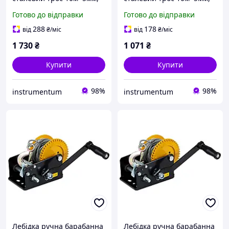
900кг SIGMA (6134021)
550кг SIGMA (6134011)
Готово до відправки
Готово до відправки
288
178
від
₴
/міс
від
₴
/міс
1 730
₴
1 071
₴
Купити
Купити
98%
98%
instrumentum
instrumentum
Лебідка ручна барабанна
Лебідка ручна барабанна