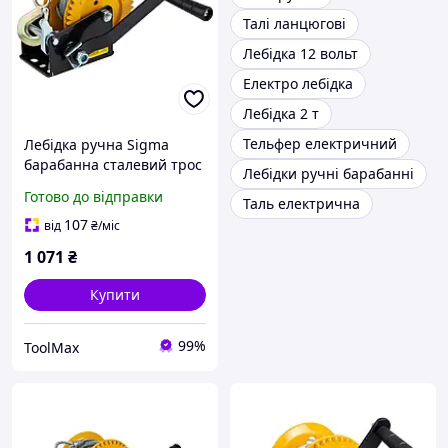
Талі ланцюгові
Лебідка 12 вольт
Електро лебідка
Лебідка 2 т
Тельфер електричний
Лебідка ручна Sigma
барабанна сталевий трос
Лебідки ручні барабанні
10 м х 5 мм, 550 кг
Готово до відправки
Таль електрична
107
від
₴
/міс
1 071
₴
Купити
99%
ToolMax