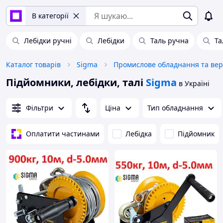
В категорії
Лебідки ручні
Лебідки
Таль ручна
Та
Каталог товарів
Sigma
Підйомники, лебідки, талі
Sigma
в Україні
Фільтри
Ціна
Тип обладнання
Оплатити частинами
Лебідка
Підйомник