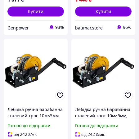
Купити
Купити
93%
96%
Genpower
baumar.store
Лебідка ручна барабанна
Лебідка ручна барабанна
сталевий трос 10м×5мм,
сталевий трос 10м×5мм,
900кг SIGMA (6134021)
900кг SIGMA (6134021)
Готово до відправки
Готово до відправки
viter - гарант якості
vidrazu - роби вибір
242
242
від
₴
/міс
від
₴
/міс