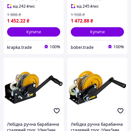
Krapka - Це початок
Baumar - Знак Якості
242
245
від
₴
/міс
від
₴
/міс
1 886
₴
1 938
₴
1 452
.22
₴
1 472
.88
₴
Купити
Купити
100%
100%
krapka.trade
bober.trade
Лебідка ручна барабанна
Лебідка ручна барабанна
сталевий трос 10м×5мм,
сталевий трос 10м×5мм,