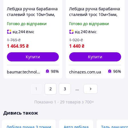
Лебідка ручна барабанна
Лебідка ручна барабанна
сталевий трос 10м×5мм,
сталевий трос 10м×5мм,
900кг SIGMA (6134021)
900кг SIGMA (6134021)
Готово до відправки
Готово до відправки
Baumar - Купуй Це
Chinazes Це Просто
244
240
від
₴
/міс
від
₴
/міс
1 765
₴
1 920
₴
1 464
.95
₴
1 440
₴
Купити
Купити
98%
96%
baumar.technology
chinazes.com.ua
1
2
3
...
Показано 1 - 29 товарів з 700+
Дивись також
Лебідка ручна 3 тонни
Авто лебідка
Таль ланцюго