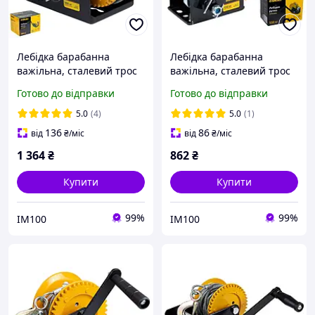
Лебідка барабанна
Лебідка барабанна
важільна, сталевий трос
важільна, сталевий трос
d-5.0мм, 10м, 900кг. Sigma
d-5.0мм, 10м, 550кг. Sigma
Готово до відправки
Готово до відправки
6134021 (Код5881)
6134011 (Код5880)
5.0
(4)
5.0
(1)
136
86
від
₴
/міс
від
₴
/міс
1 364
₴
862
₴
Купити
Купити
99%
99%
IM100
IM100