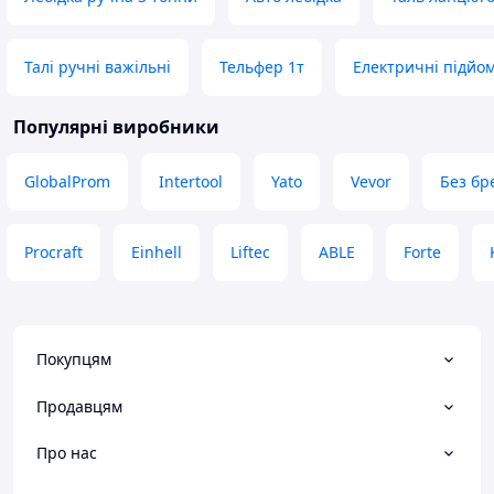
Талі ручні важільні
Тельфер 1т
Електричні підйо
Популярні виробники
GlobalProm
Intertool
Yato
Vevor
Без бр
Procraft
Einhell
Liftec
ABLE
Forte
Покупцям
Продавцям
Про нас