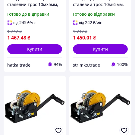
сталевий трос 10м×5мм,
сталевий трос 10м×5мм,
900кг SIGMA (6134021)
900кг SIGMA (6134021)
Готово до відправки
Готово до відправки
hatka - гарант якості
strimko - завжди
245
242
від
₴
/міс
від
₴
/міс
1 747
₴
1 747
₴
1 467
.48
₴
1 450
.01
₴
Купити
Купити
94%
100%
hatka.trade
strimko.trade