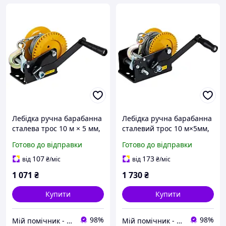
Лебідка ручна барабанна
Лебідка ручна барабанна
сталева трос 10 м × 5 мм,
сталевий трос 10 м×5мм,
550 кг SIGMA (6134011)
900 кг SIGMA (6134021)
Готово до відправки
Готово до відправки
107
173
від
₴
/міс
від
₴
/міс
1 071
₴
1 730
₴
Купити
Купити
98%
98%
Мій помічник - інтернет магазин
Мій помічник - інтернет магазин