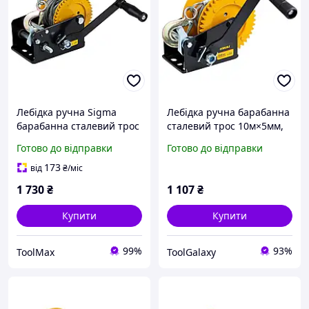
Лебідка ручна Sigma
Лебідка ручна барабанна
барабанна сталевий трос
сталевий трос 10м×5мм,
10 м х 5 мм, 900 кг
550кг SIGMA (6134011)
Готово до відправки
Готово до відправки
173
від
₴
/міс
1 730
₴
1 107
₴
Купити
Купити
99%
93%
ToolMax
ToolGalaxy