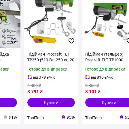
бідка
Підіймач Procraft TLT
Підіймач (тельфер)
з
TP250 (510 Вт, 250 кг, 20
Procraft TLT TP1000
м) Тельфер
(1600 Вт, 1000 кг, 20 м
равки
Готово до відправки
Готово до відправки
ністю
електричний
тою
379
810
від
₴
/міс
від
₴
/міс
агою 12
4 400
₴
9 360
₴
ром 220
3 791
₴
8 101
₴
и
Купити
Купити
91%
95%
9
ToolTech
ToolTech