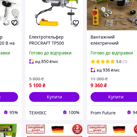
ер
Електротельфер
Вантажний
20 В на
PROCRAFT TP500
електричний
t TP1000
підйомник 1000 кг 20
равки
Готово до відправки
Готово до відправки
м,Електричний
підйомник Procraft
850
від
₴
/міс
5.0
(1)
TP1000 мідна обмотка
936
від
₴
/міс
1.6 КвТ
5 800
₴
11 360
₴
5 100
₴
9 360
₴
и
Купити
Купити
95%
100%
9
ТЕХНІКС
From Future