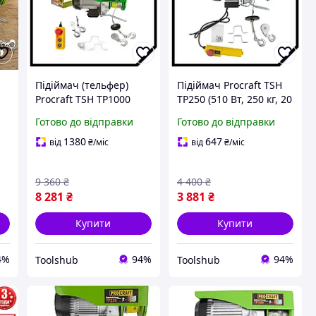
Підіймач (тельфер)
Підіймач Procraft TSH
Procraft TSH TP1000
TP250 (510 Вт, 250 кг, 20
(1600 Вт, 1000 кг, 20 м)
м) Тельфер
Готово до відправки
Готово до відправки
електричний
1380
647
від
₴
/міс
від
₴
/міс
9 360
₴
4 400
₴
8 281
₴
3 881
₴
Купити
Купити
4%
94%
94%
Toolshub
Toolshub