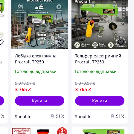
Лебідка електрична
Тельфер електричний
р
Procraft TP250
Procraft TP250
вантажопідйомністю
потужністю 510 Вт з
Готово до відправки
Готово до відправки
250 кг та
номінальною напругою
канатоємністю 20 м для
220 В та швидкістю
5 378
.57
₴
5 378
.57
₴
підйому вантажів до 20
підйому 0.2 м сек для
3 765
₴
3 765
₴
м з акумулятором 220
ремонтних
Купити
Купити
7%
91%
91%
Shoplife
Shoplife