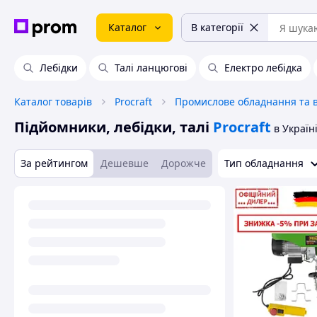
Каталог
В категорії
Лебідки
Талі ланцюгові
Електро лебідка
Каталог товарів
Procraft
Підйомники, лебідки, талі
Procraft
в Україн
За рейтингом
Дешевше
Дорожче
Тип обладнання