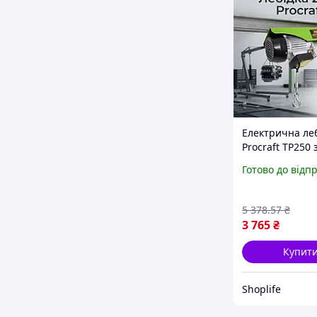
Електрична ле
Procraft TP250 
Німеччини
Готово до відп
вантажопідйом
250 кг та висо
підйому 20 м в
5 378
.57
₴
кг з акумулято
3 765
₴
Купит
Shoplife