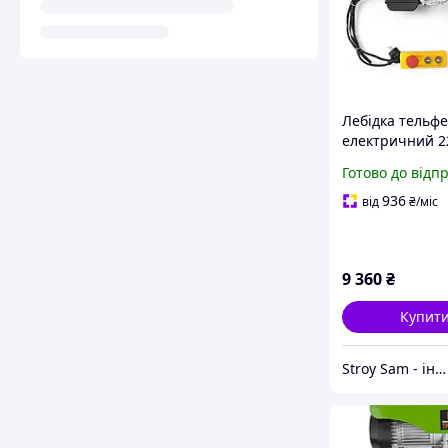
Лебідка тельф
електричний 2
1000 кг Procraf
Готово до відп
Німеччина
936
від
₴
/міс
9 360
₴
Купит
Stroy Sam - інтернет магазин інструментів