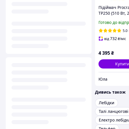
Підіймач Procra
TP250 (510 Вт, 2
м) Тельфер
Готово до відп
електричний
5.0
732
від
₴
/міс
4 395
₴
Купит
Юла
Дивись також
Лебідки
Талі ланцюгові
Електро лебідк
Тельфер