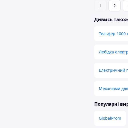
1
2
Дивись тако
Тельфер 1000 
Лебідка елект
Електричний 
Механізми для
Популярні в
GlobalProm