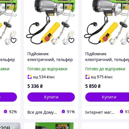
Підйомник
Підйомник
тельфер
електричний, тельфер
електричний, тельфе
ocraft
(500 кг, 20 м) Procraft
(500 кг, 20 м) Procraft
равки
Готово до відправки
Готово до відправки
TP500
TP500
534
975
від
₴
/міс
від
₴
/міс
5 336
₴
5 850
₴
и
Купити
Купити
92%
91%
9
Все для Дому та Саду Bizon24🛠
Інтернет магазин інструменту KUVALDA