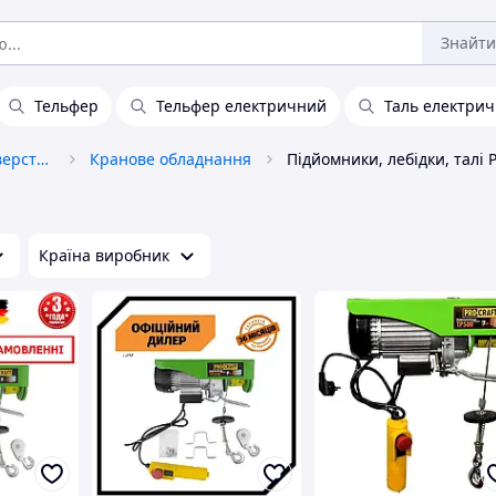
Знайти
Тельфер
Тельфер електричний
Таль електри
Промислове обладнання та верстати
Кранове обладнання
Підйомники, лебідки, талі P
і
Країна виробник