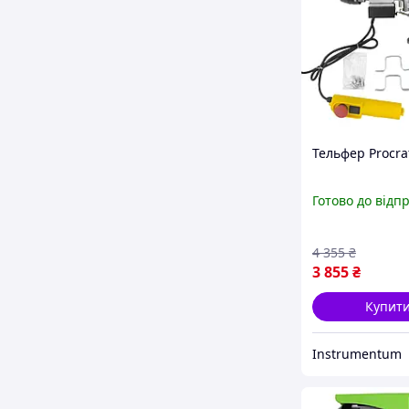
Тельфер Procra
Готово до відп
4 355
₴
3 855
₴
Купит
Instrumentum