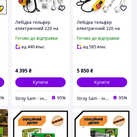
Лебідка тельфер
Лебідка тельфер
електричний 220 на
електричний 220 на
0
250 кг Procraft TP250
500 кг Procraft TP500
Готово до відправки
Готово до відправки
Німеччина
Німеччина
440
585
від
₴
/міс
від
₴
/міс
4 395
₴
5 850
₴
Купити
Купити
8%
95%
95%
Stroy Sam - інтернет магазин інструментів
Stroy Sam - інтернет магазин інструментів