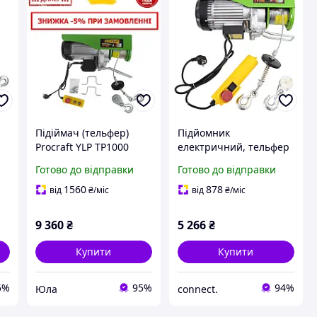
Підіймач (тельфер)
Підйомник
Procraft YLP TP1000
електричний, тельфер
)
(1600 Вт, 1000 кг, 20 м)
(500 кг, 20 м) Procraft
Готово до відправки
Готово до відправки
TP500
1560
878
від
₴
/міс
від
₴
/міс
9 360
₴
5 266
₴
Купити
Купити
5%
95%
94%
Юла
connect.