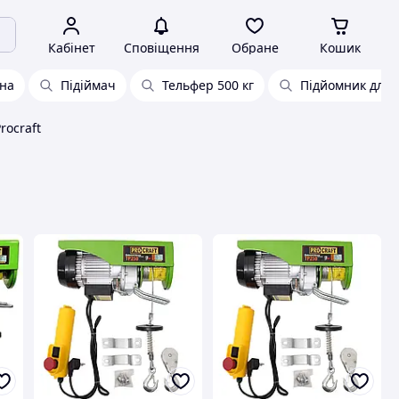
Кабінет
Сповіщення
Обране
Кошик
чна
Підіймач
Тельфер 500 кг
Підйомник для 
rocraft