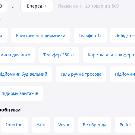
3
...
Вперед
Показано 1 - 29 товарів з 500+
ж
кг
Електричні підйомники
Тельфер 1т
Лебідка 
рична для авто
Тельфер 250 кг
Каретка для тельфера
підйомник будівельний
Таль ручна тросова
Підйомни
 підйому вантажів
иробники
Intertool
Yato
Vevor
Без бренда
Poltek