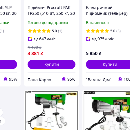
ft YLP
Підіймач Procraft PAK
Електричний
50 кг, 20
TP250 (510 Вт, 250 кг, 20
підйомник (тельфер)
м) Тельфер
ProСraft TP500
равки
Готово до відправки
В наявності
електричний
(1)
5.0
(1)
5.0
(3)
647
975
від
₴
/міс
від
₴
/міс
4 400
₴
3 881
₴
5 850
₴
и
Купити
Купити
95%
95%
10
Папа Карло
"Вам на Дім"
а