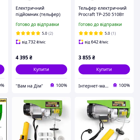
Електричний
Тельфер електричний
підйомник (тельфер)
Procraft TP-250 510Вт
ProСraft TP250
250 кг підйомник з
Готово до відправки
Готово до відправки
тросом 20 м.
5.0
(2)
5.0
(1)
732
642
від
₴
/міс
від
₴
/міс
4 395
₴
3 855
₴
Купити
Купити
0%
100%
100%
"Вам на Дім"
Інтернет-магазин "Tehnotool"