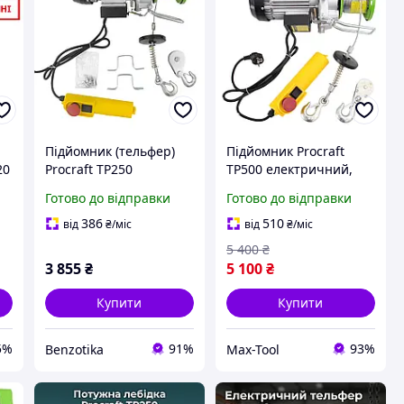
Підйомник (тельфер)
Підйомник Procraft
20
Procraft TP250
TP500 електричний,
500 кг, 20-метровий
Готово до відправки
Готово до відправки
трос, гарантія 36
місяців
386
510
від
₴
/міс
від
₴
/міс
5 400
₴
3 855
₴
5 100
₴
Купити
Купити
5%
91%
93%
Benzotika
Max-Tool