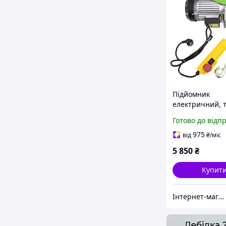
Підйомник
електричний, 
(500 кг, 20 м) Pr
Готово до відп
TP500
975
від
₴
/міс
5 850
₴
Купит
Інтернет-магазин GIGATOOLS