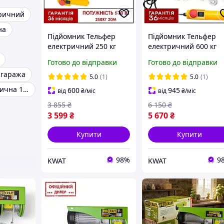
тричний
на
Підйомник Тельфер
Підйомник Тельфер
електричний 250 кг
електричний 600 кг
Procraft TP250 Трос 20
Procraft TP600 Трос 2
Готово до відправки
Готово до відправки
м Пульт
м Пульт
 гаража
5.0
(1)
5.0
(1)
Лебідка електрична 1000 кг
600
945
від
₴
/міс
від
₴
/міс
3 855
₴
6 150
₴
3 599
₴
5 670
₴
Купити
Купити
98%
9
KWAT
KWAT