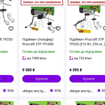
ft TP250
Підіймач (тельфер)
Підіймач Procraft STP
Procraft STP TP1000
TP250 (510 Вт, 250 кг, 
(1600 Вт, 1000 кг, 20 м)
м) Тельфер
равки
Готово до відправки
Готово до відправки
електричний
1560
732
від
₴
/міс
від
₴
/міс
9 360
₴
4 395
₴
и
Купити
Купити
95%
95%
9
«Море инструментов»
«Море инструментов»