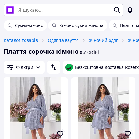
Сукня-кімоно
Кімоно сукня жіноча
Плаття к
Каталог товарів
Одяг та взуття
Жіночий одяг
Жіноч
Плаття-сорочка кімоно
в Україні
Фільтри
Безкоштовна доставка Rozetk