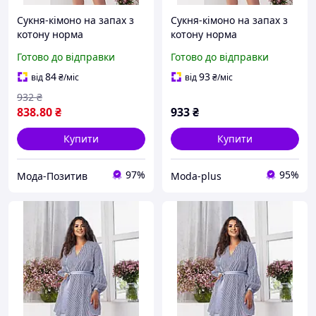
Сукня-кімоно на запах з
Сукня-кімоно на запах з
котону норма
котону норма
Готово до відправки
Готово до відправки
84
93
від
₴
/міс
від
₴
/міс
932
₴
838
.80
₴
933
₴
Купити
Купити
97%
95%
Мода-Позитив
Moda-plus