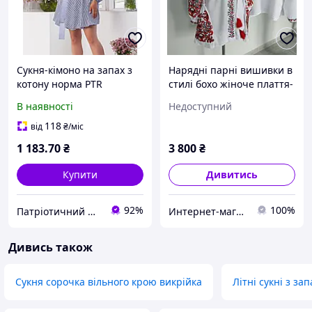
Сукня-кімоно на запах з
Нарядні парні вишивки в
котону норма PTR
стилі бохо жіноче плаття-
кімоно + чоловічий
В наявності
Недоступний
сорочка
118
від
₴
/міс
1 183
.70
₴
3 800
₴
Купити
Дивитись
92%
100%
Патріотичний Магазин
Интернет-магазин одежды " Модняшка - 2015 "
Дивись також
Сукня сорочка вільного крою викрійка
Літні сукні з за