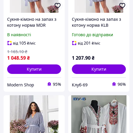
Сукня-кімоно на запах з
Сукня-кімоно на запах з
котону норма MDR
котону норма KLB
В наявності
Готово до відправки
105
201
від
₴
/міс
від
₴
/міс
1 165
.10
₴
1 048
.59
₴
1 207
.90
₴
Купити
Купити
95%
96%
Modern Shop
Клуб-69