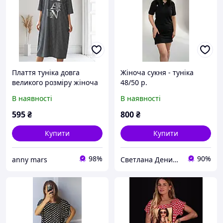
Плаття туніка довга
Жіноча сукня - туніка
великого розміру жіноча
48/50 р.
58/60
В наявності
В наявності
595
₴
800
₴
Купити
Купити
98%
90%
anny mars
Светлана Денисова