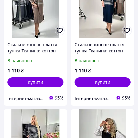
Стильне жіноче плаття
Стильне жіноче плаття
туніка Тканина: коттон
туніка Тканина: коттон
тіар Розміри: 48-52, 54-58,
тіар Розміри: 48-52, 54-58,
В наявності
В наявності
60-62
60-62
1 110
₴
1 110
₴
Купити
Купити
95%
95%
Інтернет-магазин "Подружки"
Інтернет-магазин "Подружки"