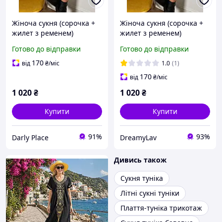
Жіноча сукня (сорочка +
Жіноча сукня (сорочка +
жилет з ременем)
жилет з ременем)
турецький коттон /
турецький коттон /
Готово до відправки
Готово до відправки
двостороння ангора, в
двостороння ангора, в
універсальному розмірі
універсальному розмірі
170
від
₴
/міс
1.0
(1)
170
від
₴
/міс
1 020
₴
1 020
₴
Купити
Купити
91%
93%
Darly Place
DreamyLav
Дивись також
Сукня туніка
Літні сукні туніки
Плаття-туніка трикотаж