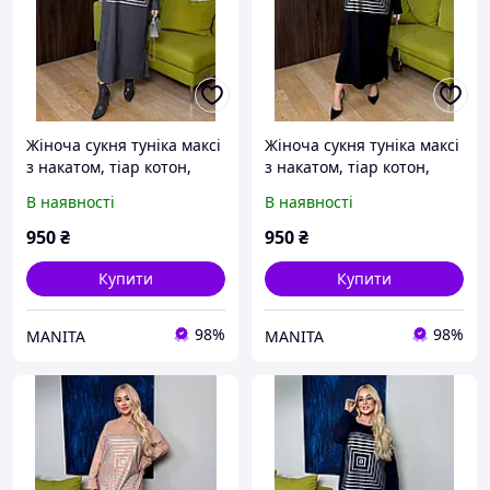
Жіноча сукня туніка максі
Жіноча сукня туніка максі
з накатом, тіар котон,
з накатом, тіар котон,
розміри батал 48-52,54-
розміри батал 48-52,54-
В наявності
В наявності
58,60-62
58,60-62
950
₴
950
₴
Купити
Купити
98%
98%
MANITA
MANITA