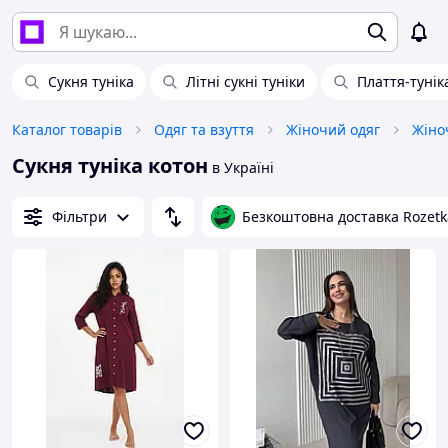
Сукня туніка
Літні сукні туніки
Плаття-тунік
Каталог товарів
Одяг та взуття
Жіночий одяг
Жіноч
Сукня туніка котон
в Україні
Фільтри
Безкоштовна доставка Rozetk