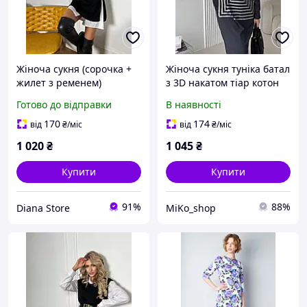
Жіноча сукня (сорочка +
Жіноча сукня туніка батал
жилет з ременем)
з 3D накатом тіар котон
турецький коттон /
48-52,54-58,60-62
Готово до відправки
В наявності
двостороння ангора, в
універсальному розмірі
170
174
від
₴
/міс
від
₴
/міс
1 020
₴
1 045
₴
Купити
Купити
91%
88%
Diana Store
MiKo_shop