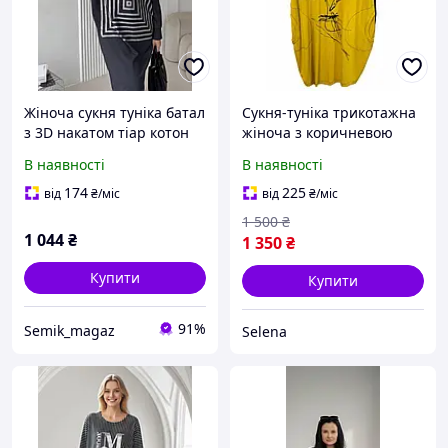
Жіноча сукня туніка батал
Сукня-туніка трикотажна
з 3D накатом тіар котон
жіноча з коричневою
48-52,54-58,60-62
квіткою батал,
В наявності
В наявності
Туреччина, Maxlive 50 (1)
Гірчичний
174
225
від
₴
/міс
від
₴
/міс
1 500
₴
1 044
₴
1 350
₴
Купити
Купити
91%
Semik_magaz
Selena