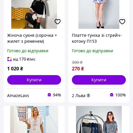
Жіноча сукня (сорочка +
Плаття-туніка зі стрейч-
жилет з ременем)
котону П153
турецький коттон /
Готово до відправки
Готово до відправки
двостороння ангора, в
універсальному розмірі
170
від
₴
/міс
300
₴
1 020
₴
270
₴
Купити
Купити
94%
100%
AmazeLavs
2 Льва ®