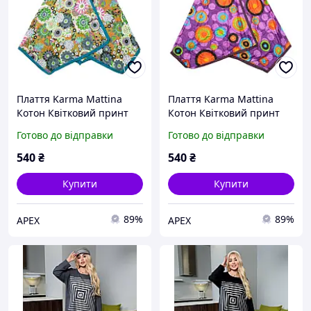
Плаття Karma Mattina
Плаття Karma Mattina
Котон Квітковий принт
Котон Квітковий принт
Розмір M-L Шафрановий
Розмір M-L Фіолетовий
Готово до відправки
Готово до відправки
фон (24167)
фон (24168)
540
₴
540
₴
Купити
Купити
89%
89%
APEX
APEX