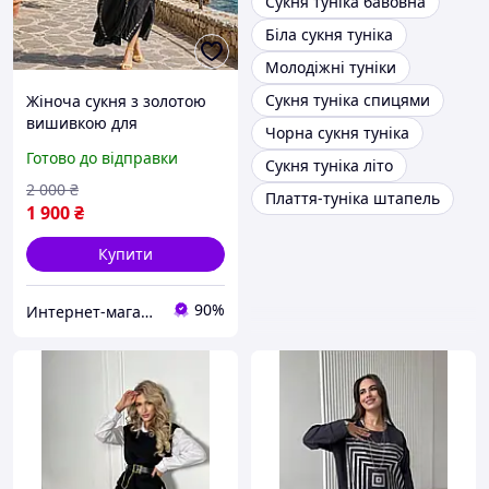
Сукня туніка бавовна
Біла сукня туніка
Молодіжні туніки
Сукня туніка спицями
Жіноча сукня з золотою
вишивкою для
Чорна сукня туніка
відпочинку, котон 100%,
Готово до відправки
Сукня туніка літо
туніка чорного кольору,
розмір 54-58
2 000
₴
Плаття-туніка штапель
1 900
₴
Купити
90%
Интернет-магазин "Кларисса"