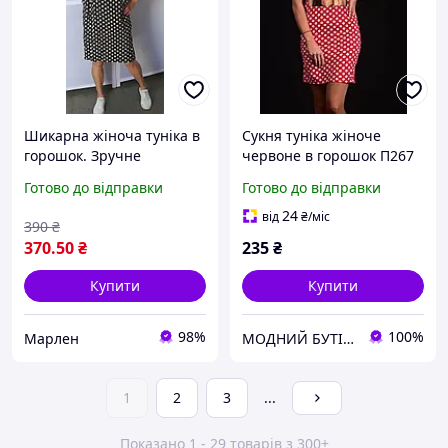
Шикарна жіноча туніка в
Сукня туніка жіноче
горошок. Зручне
червоне в горошок П267
повсякденне плаття.
Готово до відправки
Готово до відправки
24
від
₴
/міс
390
₴
370
.50
₴
235
₴
Купити
Купити
98%
100%
Марлен
МОДНИЙ БУТІК жіноче взуття, сумки, гаманці, біжутерія, купальники, рюкзаки, куртки жіночі
1
2
3
...
Показано 1 - 29 товарів з 300+