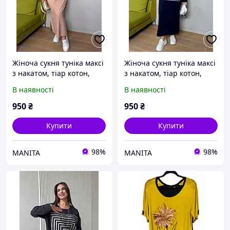
Жіноча сукня туніка максі
Жіноча сукня туніка максі
з накатом, тіар котон,
з накатом, тіар котон,
розміри батал 48-52,54-
розміри батал 48-52,54-
В наявності
В наявності
58,60-62
58,60-62
950
₴
950
₴
Купити
Купити
98%
98%
MANITA
MANITA