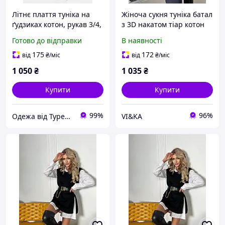
Літнє плаття туніка на
Жіноча сукня туніка батал
ґудзиках котон, рукав 3/4,
з 3D накатом тіар котон
бордовий колір,
48-52,54-58,60-62
Готово до відправки
В наявності
Туреччина
175
172
від
₴
/міс
від
₴
/міс
1 050
₴
1 035
₴
Купити
Купити
99%
96%
Одежа від Турецьких виробників. Магазин Radda
VI&KA