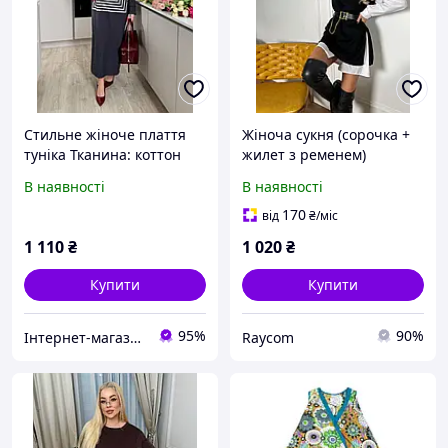
Стильне жіноче плаття
Жіноча сукня (сорочка +
туніка Тканина: коттон
жилет з ременем)
тіар Розміри: 48-52, 54-58,
турецький коттон /
В наявності
В наявності
60-62
двостороння ангора, в
універсальному розмірі
170
від
₴
/міс
1 110
₴
1 020
₴
Купити
Купити
95%
90%
Інтернет-магазин "Подружки"
Raycom