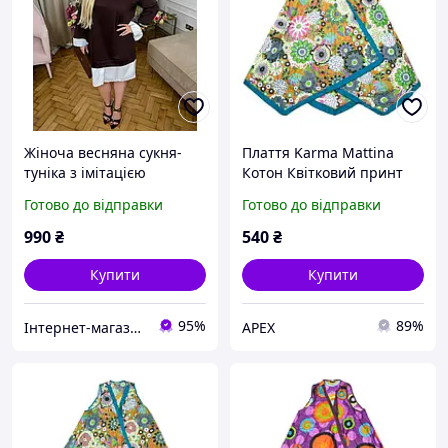
Жіноча весняна сукня-
Плаття Karma Mattina
туніка з імітацією
Котон Квітковий принт
сорочки розміри 48-64
Розмір S-M Шафрановий
Готово до відправки
Готово до відправки
фон (24166)
990
₴
540
₴
Купити
Купити
95%
89%
Інтернет-магазин одягу та взуття KedON
APEX