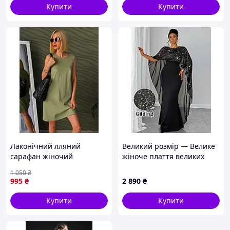
Купити
Купити
Лаконічний лляний
Великий розмір — Велике
сарафан жіночий
жіноче плаття великих
"Shadow" | Норма і батал
розмірів із паєтками та
1 050
₴
намистинами, круглим
995
₴
2 890
₴
вирізом, оборками знизу
Купити
Купити