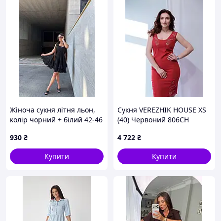
Жіноча сукня літня льон,
Сукня VEREZHIK HOUSE XS
колір чорний + білий 42-46
(40) Червоний 806CH
930
₴
4 722
₴
Купити
Купити