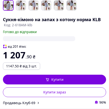
Сукня-кімоно на запах з котону норма KLB
Код: 2-618АМ-klb
Готово до відправки
201
від
₴
/міс
1 207
.90
₴
1147.50
₴
від 3 шт.
Купити
Купити зараз
96%
Продавець Клуб-69