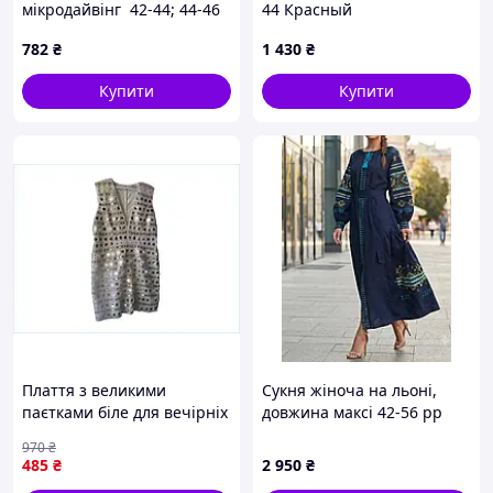
мікродайвінг 42-44; 44-46
44 Красный
(4) блу1463-712
782
₴
1 430
₴
Купити
Купити
Плаття з великими
Сукня жіноча на льоні,
паєтками біле для вечірніх
довжина максі 42-56 рр
заходів стильне вбрання
970
₴
для жінок
485
₴
2 950
₴