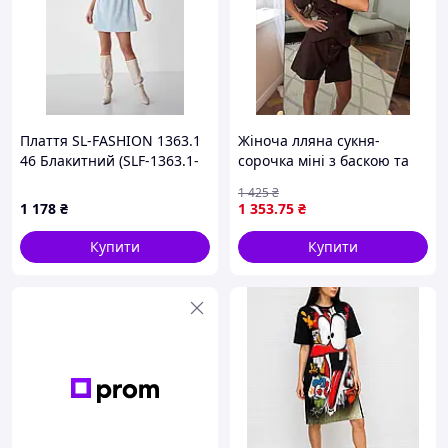
Плаття SL-FASHION 1363.1
Жіноча лляна сукня-
46 Блакитний (SLF-1363.1-
сорочка міні з баскою та
3)
поясом SH 2403
1 425
₴
1 178
₴
1 353
.75
₴
Купити
Купити