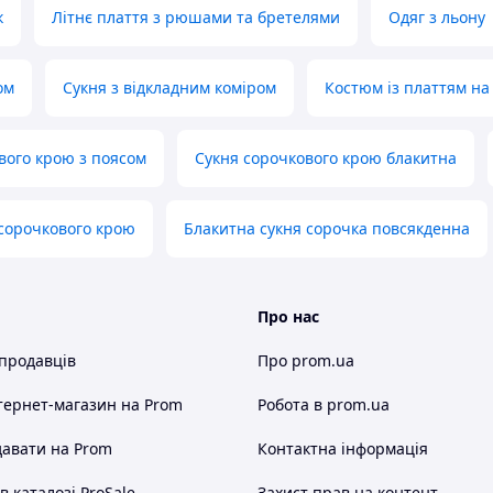
к
Літнє плаття з рюшами та бретелями
Одяг з льону
ом
Сукня з відкладним коміром
Костюм із платтям н
вого крою з поясом
Сукня сорочкового крою блакитна
сорочкового крою
Блакитна сукня сорочка повсякденна
Про нас
 продавців
Про prom.ua
тернет-магазин
на Prom
Робота в prom.ua
авати на Prom
Контактна інформація
 каталозі ProSale
Захист прав на контент