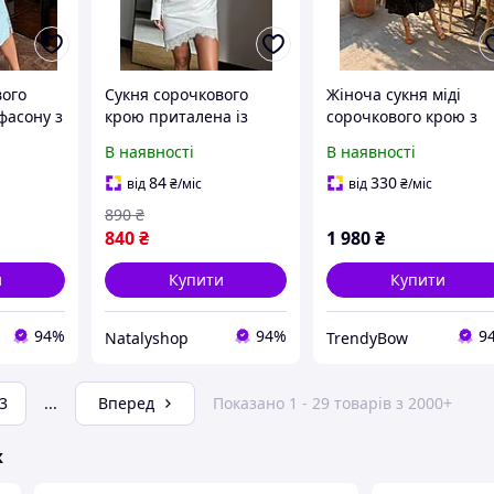
вого
Сукня сорочкового
Жіноча сукня міді
фасону з
крою приталена із
сорочкового крою з
льє з
запахом та мереживом
прошви з поясом та
В наявності
В наявності
сно-
з костюмки (молоко, 42-
підкладкою з батисту
44)
84
330
від
₴
/міс
від
₴
/міс
890
₴
840
₴
1 980
₴
и
Купити
Купити
94%
94%
9
Natalyshop
TrendyBow
3
...
Вперед
Показано 1 - 29 товарів з 2000+
ж