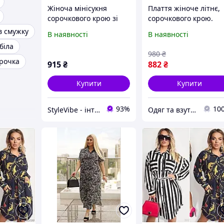
Жіноча мінісукня
Плаття жіноче літнє,
сорочкового крою зі
сорочкового крою.
штапелю
Виробництво Україна
в смужку
В наявності
В наявності
Розмір із 50 до 56.
біла
980
₴
орочка
915
₴
882
₴
Купити
Купити
93%
10
StyleVibe - інтернет-магазин жіночого одягу
Одяг та взуття NataLI