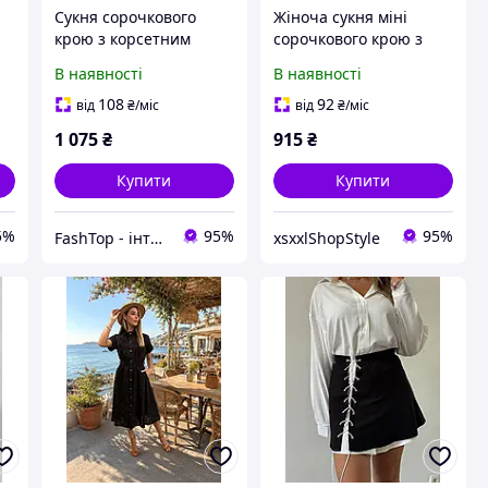
Сукня сорочкового
Жіноча сукня міні
крою з корсетним
сорочкового крою з
поясом
натурального штапелю
В наявності
В наявності
108
92
від
₴
/міс
від
₴
/міс
1 075
₴
915
₴
т
Купити
Купити
5%
95%
95%
FashTop - інтернет-магазин для тих, хто цінує гроші та свій час
xsxxlShopStyle