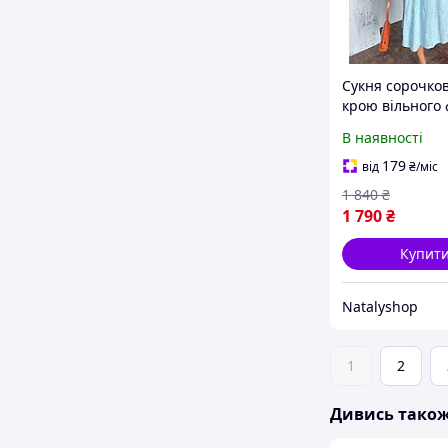
Сукня сорочко
крою вільного 
вишивкою ріше
В наявності
бавовни (Небе
блакитний, 48)
179
від
₴
/міс
1 840
₴
1 790
₴
Купит
Natalyshop
1
2
Дивись тако