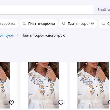
Знайти
я сорочка
Плаття-сорочка
Плаття сорочки
С
чі сукні
Плаття сорочкового крою