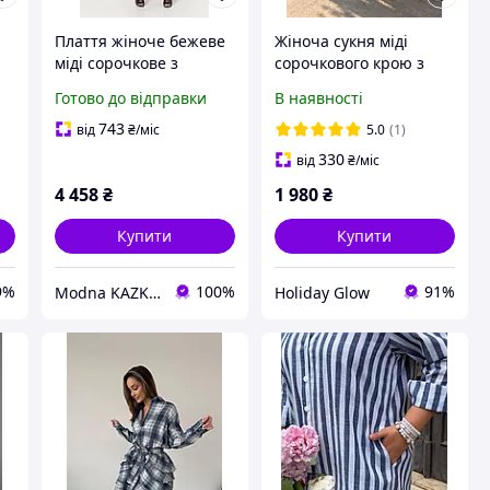
Плаття жіноче бежеве
Жіноча сукня міді
міді сорочкове з
сорочкового крою з
ом
поясом MKSN2149/9-01
прошви з поясом та
Готово до відправки
В наявності
2-
підкладкою з батисту
HL 210
743
від
₴
/міс
5.0
(1)
330
від
₴
/міс
4 458
₴
1 980
₴
Купити
Купити
9%
100%
91%
Modna KAZKA | жіночий одяг від українских брендів
Holiday Glow