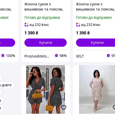
Жіноча сукня з
Жіноча сукня з
оясом,
вишивкою та поясом,
вишивкою та поясом,
коротка сукня
коротка сукня
равки
Готово до відправки
Готово до відправки
рою з
сорочкового крою з
сорочкового крою з
м,
довгим рукавом,
довгим рукавом,
232
232
від
₴
/міс
від
₴
/міс
святкова та
святкова та
1 390
₴
1 390
₴
XL, арт
повсякденна S-XL, арт
повсякденна S-XL, ар
7576
7576
и
Купити
Купити
100%
98%
9
ProizvoditelodesaUA
VELT
 довге
а
и