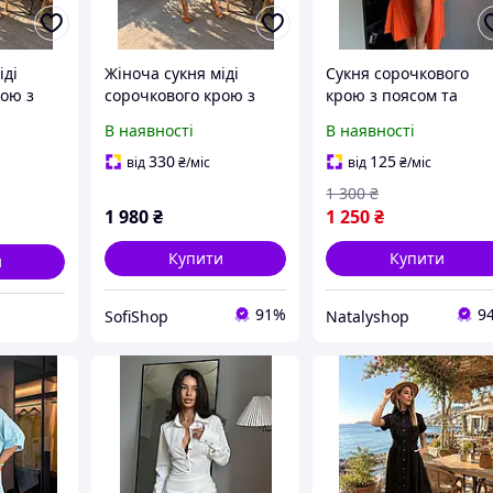
іді
Жіноча сукня міді
Сукня сорочкового
рою з
сорочкового крою з
крою з поясом та
ом та
прошви з поясом та
розрізами з льону
В наявності
В наявності
атисту
підкладкою з батисту
(Помаранчевий, 42-44
SH 2403
330
125
від
₴
/міс
від
₴
/міс
1 300
₴
1 980
₴
1 250
₴
Купити
Купити
и
91%
9
SofiShop
Natalyshop