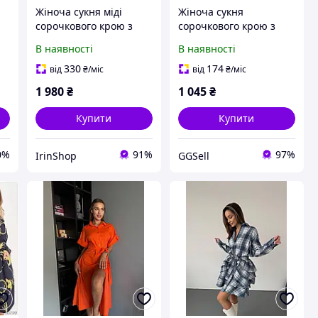
Жіноча сукня міді
Жіноча сукня
сорочкового крою з
сорочкового крою з
.
прошви з поясом та
баскою
В наявності
В наявності
підкладкою з батисту IS
1303
330
174
від
₴
/міс
від
₴
/міс
1 980
₴
1 045
₴
Купити
Купити
0%
91%
97%
IrinShop
GGSell