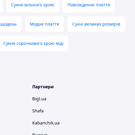
Сукня вільного крою
Повсякденне плаття
а щодень
Модне плаття
Сукні великих розмірів
Сукня сорочкового крою міді
Партнери
Bigl.ua
Shafa
Kabanchik.ua
Вчасно