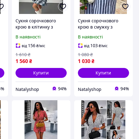
Сукня сорочкового
Сукня сорочкового
крою в клітинку з
крою в смужку з
багатоярусною
кишенями зі штапелю
В наявності
В наявності
)
спідницею з котону
(Блакитна смужка, 42-
(джинс, 42-46)
46)
156
103
від
₴
/міс
від
₴
/міс
1 610
₴
1 080
₴
1 560
₴
1 030
₴
Купити
Купити
4%
94%
94%
Natalyshop
Natalyshop