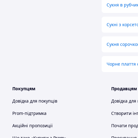
Сукня в рубчи
Сукні з корсет
Сукня сорочко
Чорне плаття 
Покупцям
Продавцям
Довідка для покупців
Довідка для
Prom-підтримка
Створити ін
Акційні пропозиції
Почати прод
Що таке «Купити з Prom»
Просування в