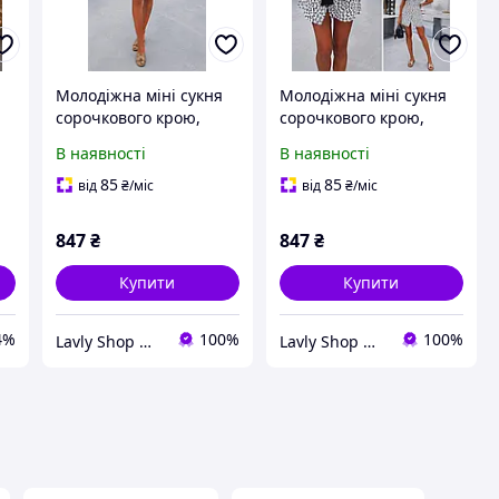
Молодіжна міні сукня
Молодіжна міні сукня
сорочкового крою,
сорочкового крою,
ніжна повітряна сукня
ніжна повітряна сукня
В наявності
В наявності
дарує комфорт та
дарує комфорт та
свободу рухів.
свободу рухів.
85
85
від
₴
/міс
від
₴
/міс
847
₴
847
₴
Купити
Купити
4%
100%
100%
Lavly Shop — Магазин одягу
Lavly Shop — Магазин одягу