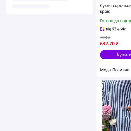
Сукня сорочко
крою
Готово до відп
63
від
₴
/міс
703
₴
632
.70
₴
Купит
Мода-Позитив