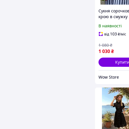
Сукня сорочко
крою в смужку 
кишенями зі 
В наявності
(Блакитна смуж
46)
103
від
₴
/міс
1 080
₴
1 030
₴
Купит
Wow Store