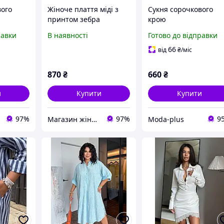
вого
Жіноче плаття міді з
Сукня сорочкового
принтом зебра
крою
сорочкового крою на
равки
В наявності
Готово до відправки
ґудзиках
66
від
₴
/міс
870
₴
660
₴
и
Купити
Купити
97%
97%
9
Магазин жіночого одягу Laconita
Moda-plus