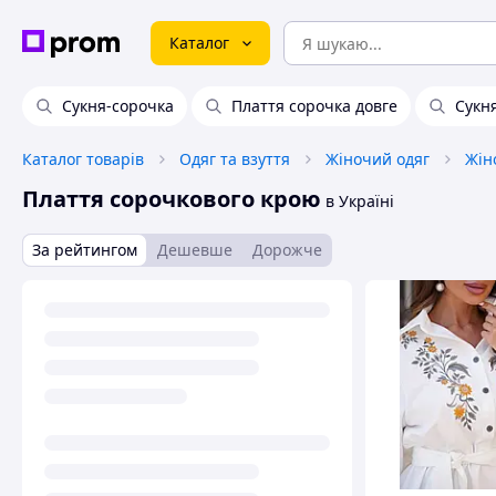
Каталог
Сукня-сорочка
Плаття сорочка довге
Сукн
Каталог товарів
Одяг та взуття
Жіночий одяг
Жіно
Плаття сорочкового крою
в Україні
За рейтингом
Дешевше
Дорожче