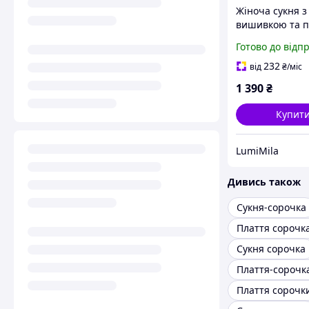
Жіноча сукня з
вишивкою та п
коротка сукня
Готово до відп
сорочкового к
довгим рукаво
232
від
₴
/міс
святкова та
1 390
₴
повсякденна S-
7576
Купит
LumiMila
Дивись також
Сукня-сорочка
Плаття сорочка
Сукня сорочка
Плаття-сорочк
Плаття сорочк