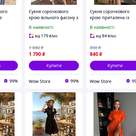
вого
Сукня сорочкового
Сукня сорочкового
з
крою вільного фасону з
крою приталена із
штапелю
вишивкою рішельє з
запахом та мережив
В наявності
В наявності
ка, 42-
бавовни (Небесно-
з костюмки (молоко, 4
блакитний, 48)
44)
179
84
від
₴
/міс
від
₴
/міс
1 840
₴
890
₴
1 790
₴
840
₴
и
Купити
Купити
99%
99%
9
Wow Store
Wow Store