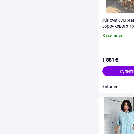
Жіноча сукня м
сорочкового к
прошви з пояс
В наявності
підкладкою з б
SF 0210
1 881
₴
Купит
Safonia