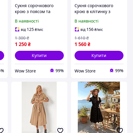
Сукня сорочкового
Сукня сорочкового
крою з поясом та
крою в клітинку з
розрізами з льону
багатоярусною
В наявності
В наявності
(Помаранчевий, 42-44)
спідницею з котону
(джинс, 42-46)
125
156
від
₴
/міс
від
₴
/міс
1 300
₴
1 610
₴
1 250
₴
1 560
₴
Купити
Купити
5%
99%
99%
Wow Store
Wow Store