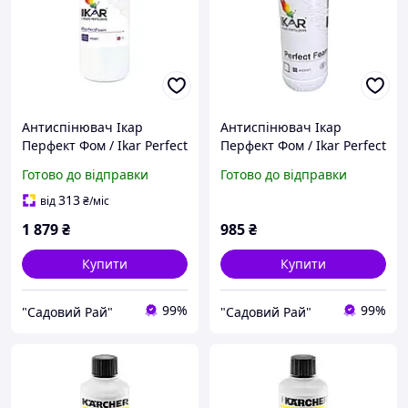
Антиспінювач Ікар
Антиспінювач Ікар
Перфект Фом / Ikar Perfect
Перфект Фом / Ikar Perfect
Foam 1 л Литва
Foam 0.5 л Литва
Готово до відправки
Готово до відправки
313
від
₴
/міс
1 879
₴
985
₴
Купити
Купити
99%
99%
"Садовий Рай"
"Садовий Рай"