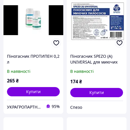
Піногасник ПРОТИПЕН 0,2
Піногасник SPEZO (A)
л
UNIVERSAL для миючих
пилососів
В наявності
В наявності
265
₴
174
₴
Купити
Купити
95%
УКРАГРОПАРТНЕР+ ООО
Спезо