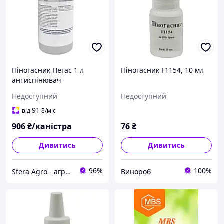
Піногасник Пегас 1 л
Піногасник F1154, 10 мл
антиспінювач
Недоступний
Недоступний
91
від
₴
/міс
906
₴/каністра
76
₴
Дивитись
Дивитись
96%
100%
Sfera Agro - аграрний онлайн магазин
Винороб