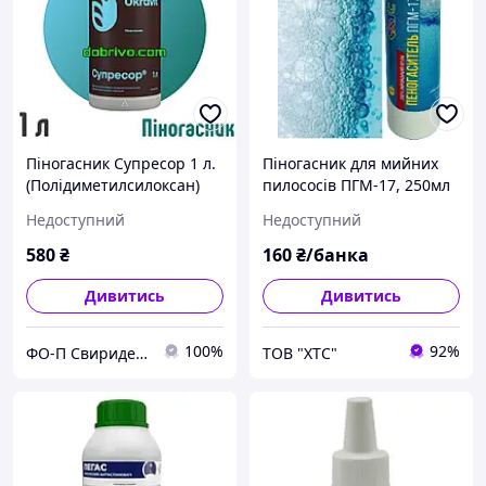
Піногасник Супресор 1 л.
Піногасник для мийних
(Полідиметилсилоксан)
пилососів ПГМ-17, 250мл
Недоступний
Недоступний
580
₴
160
₴/банка
Дивитись
Дивитись
100%
92%
ФО-П Свириденко С. Л.
ТОВ "ХТС"