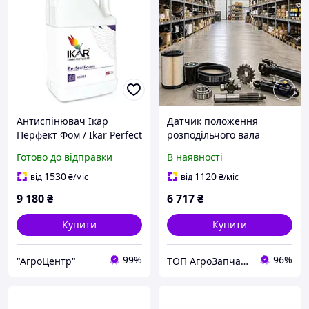
Антиспінювач Ікар
Датчик положення
Перфект Фом / Ikar Perfect
розподільчого вала
Foam 5 л Литва
5594275
Готово до відправки
В наявності
1530
1120
від
₴
/міс
від
₴
/міс
9 180
₴
6 717
₴
Купити
Купити
99%
96%
"АгроЦентр"
ТОП АгроЗапчастина