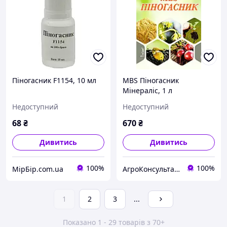
Піногасник F1154, 10 мл
MBS Піногасник
Мінераліс, 1 л
антиспінювач для ЗЗР
Недоступний
Недоступний
68
₴
670
₴
Дивитись
Дивитись
100%
100%
МірБір.com.ua
АгроКонсультант
1
2
3
...
Показано 1 - 29 товарів з 70+