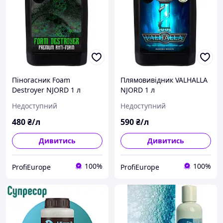
Піногасник Foam
Плямовивідник VALHALLA
Destroyer NJORD 1 л
NJORD 1 л
Недоступний
Недоступний
480
₴/л
590
₴/л
Дивитись
Дивитись
100%
100%
ProfiEurope
ProfiEurope