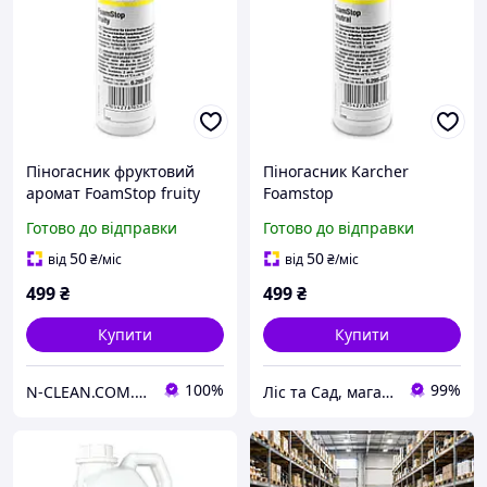
Піногасник фруктовий
Піногасник Karcher
аромат FoamStop fruity
Foamstop
Karcher 6.295-875.0
Готово до відправки
Готово до відправки
50
50
від
₴
/міс
від
₴
/міс
499
₴
499
₴
Купити
Купити
100%
99%
N-CLEAN.COM.UA Техніка та аксесуари для прибирання.
Ліс та Сад, магазин інструментів та садової техніки