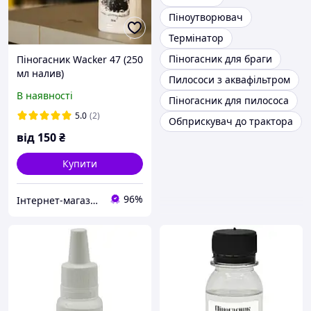
Піноутворювач
Термінатор
Піногасник для браги
Піногасник Wacker 47 (250
мл налив)
Пилососи з аквафільтром
В наявності
Піногасник для пилососа
5.0
(2)
Обприскувач до трактора
від
150
₴
Купити
96%
Інтернет-магазин "Galchemy"