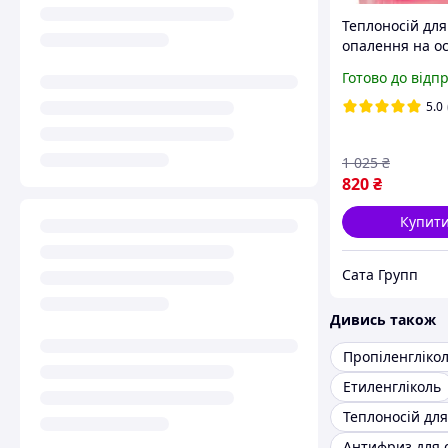
Теплоносій для
опалення на ос
пропіленглікол
Готово до відп
10 л
5.0
1 025
₴
820
₴
Купит
Сата Групп
Дивись також
Пропіленгліко
Етиленгліколь