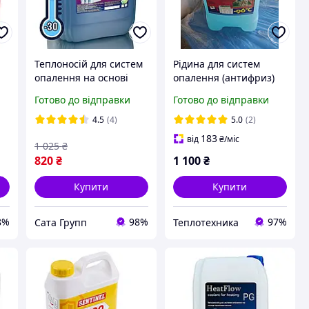
Теплоносій для систем
Рідина для систем
опалення на основі
опалення (антифриз)
гліцерину -30°C 10 л
Екотерм 96
Готово до відправки
Готово до відправки
4.5
(4)
5.0
(2)
183
від
₴
/міс
1 025
₴
820
₴
1 100
₴
Купити
Купити
8%
98%
97%
Сата Групп
Теплотехника