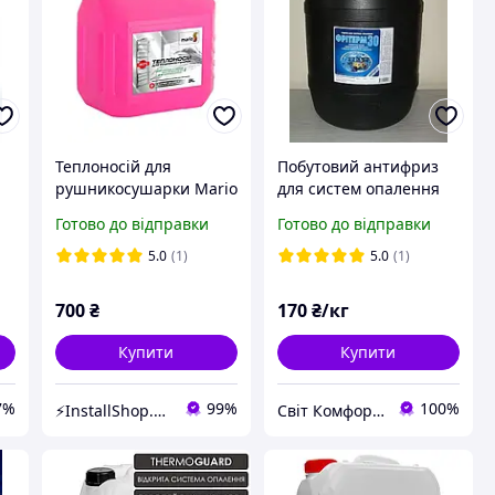
Теплоносій для
Побутовий антифриз
рушникосушарки Mario
для систем опалення
3 л.
"ФРИТЕРМ-30"TM
Готово до відправки
Готово до відправки
(ВЕЛТЕРМ-ПРО)
5.0
(1)
5.0
(1)
700
₴
170
₴/кг
Купити
Купити
7%
99%
100%
⚡InstallShop.com.ua⚡
Світ Комфорту - технологічне та кліматичне обладнання, побутова техніка.