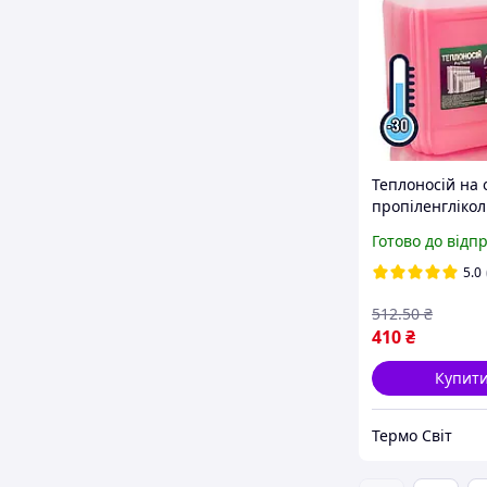
Теплоносій на 
пропіленглікол
л
Готово до відп
5.0
512
.50
₴
410
₴
Купит
Термо Свiт