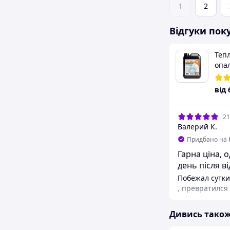
1
2
Відгуки пок
Антифриз для
Тепл
геліосистем, сонячних
опа
колекторів і теплових
30 °
5.0
(2)
насосів SVOD АІ-Solar
2 016
₴/каністра
від
21.07.2026
21
Андрей Б.
Валерий К.
Придбано на Prom.ua
Придбано на 
Хороший
Гарна ціна, 
день після в
Підходить
Побежал сутки
Переваги
, превратился
Качество
Недоліки
Нема
Дивись тако