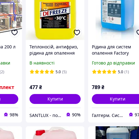
на 200 л
Теплоносій, антифриз,
Рідина для систем
рідина для опалення
опалення Factory
DEFREEZE -30, 10 л
Procold 5 кг
равки
В наявності
Готово до відправки
(2)
5.0
(5)
5.0
(1)
плект
477
₴
789
₴
и
Купити
Купити
98%
90%
9
SANTLUX - постачальник інженерної сантехніки та інструментів
Галтерм. Системи опалення, водопостачання та водовідведення.