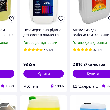
тем
Незамерзаюча рідина
Антифриз для
EEZE 10L
для систем опалення
геліосистем, сонячни
HeatFlow PG на основі
колекторів і теплових
равки
Готово до відправки
Готово до відправки
пропіленгліколю -20ºС
насосів SVOD АІ-Solar
(теплоносій)
(2)
5.0
(2)
5.0
(2)
93
₴/л
2 016
₴/каністра
и
Купити
Купити
100%
100%
9
MyChem
ТД "Джерела М"