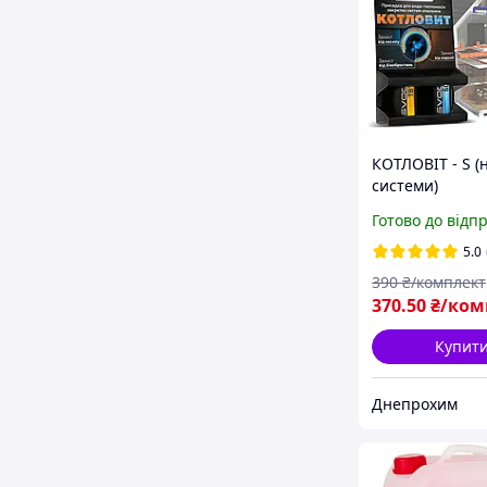
КОТЛОВІТ - S (
системи)
Готово до відп
5.0
390
₴/комплект
370
.50
₴/ком
Купит
Днепрохим