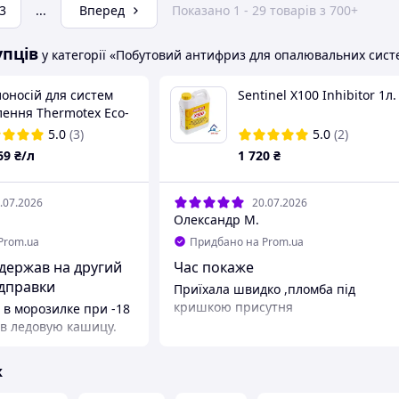
3
...
Вперед
Показано 1 - 29 товарів з 700+
упців
у категорії «Побутовий антифриз для опалювальних сист
оносій для систем
Sentinel X100 Inhibitor 1л.
лення Thermotex Eco-
C 1Л.
5.0
(3)
5.0
(2)
69
₴/л
1 720
₴
.07.2026
20.07.2026
Олександр М.
Prom.ua
Придбано на Prom.ua
одержав на другий
Час покаже
ідправки
Приїхала швидко ,пломба під
кришкою присутня
 в морозилке при -18
 в ледовую кашицу.
ж