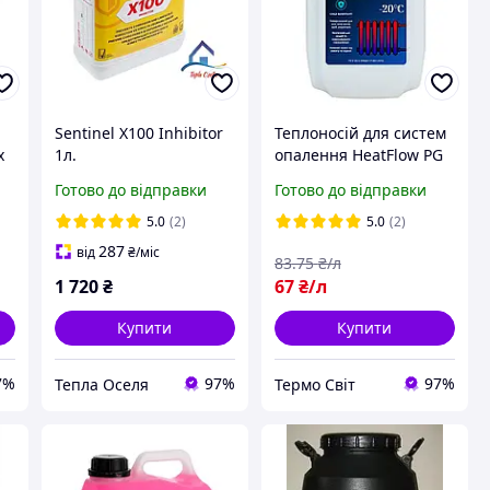
Sentinel X100 Inhibitor
Теплоносій для систем
х
1л.
опалення HeatFlow PG
на основі
Готово до відправки
Готово до відправки
пропіленгліколю -20ºС
(побутовий антифриз)
5.0
(2)
5.0
(2)
287
від
₴
/міс
83
.75
₴/л
1 720
₴
67
₴/л
Купити
Купити
7%
97%
97%
Тепла Оселя
Термо Свiт