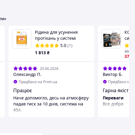
ем»
Рідина для усунення
КОТЛ
протікань у системі
сист
опалення Sentinel Leak
5.0
(1)
Sealer
390
₴
1 813
₴
370
.
20.06.2026
20.
Олександр П.
Виктор Б.
Придбано на Prom.ua
Придбано на P
Працює
Гарна якість
Наче допомогло, десь на атмосферу
Переваги
падав тиск за 10 днів, система на
Все добре
45л.