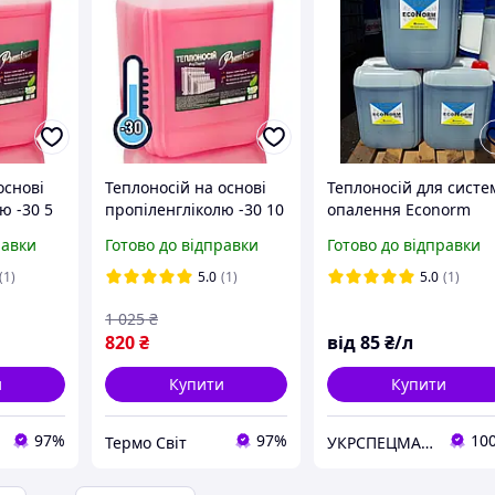
основі
Теплоносій на основі
Теплоносій для систе
ю -30 5
пропіленгліколю -30 10
опалення Econorm
л
-20C, побутовий
равки
Готово до відправки
Готово до відправки
антифриз Еконорм
(1)
5.0
(1)
5.0
(1)
1 025
₴
820
₴
від
85
₴/л
и
Купити
Купити
97%
97%
10
Термо Свiт
УКРСПЕЦМАСЛА ТД, ТОВ