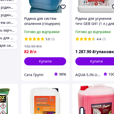
Незамерзаюча рідина для систем опалення
Незамерзаюча рідина для опалення будинку
Рідина для систем
Рідина для усунення
Рідина для систем опалення
опалення (гліцерин)
течі GEB G41 (1 л.) дл
TM Premium
систем опалення
Пропіленгліколь харчової
Готово до відправки
Готово до відправки
(Франція) 105580
Пропіленгліколь для опалення
5.0
(3)
4.4
(7)
Незамерзайка для систем опалення
102
.50
₴/л
82
₴/л
1 287
.90
₴/упаков
Купити
Купити
98%
10
Сата Групп
AQUA-S.IN.UA Професійна Сантехніка