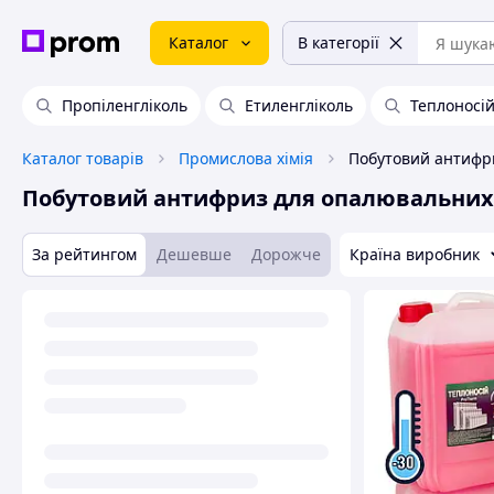
Каталог
В категорії
Пропіленгліколь
Етиленгліколь
Теплоносій
Каталог товарів
Промислова хімія
Побутовий антифриз для опалювальних
За рейтингом
Дешевше
Дорожче
Країна виробник