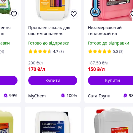
лення
Пропіленгліколь для
Незамерзаючий
 кг
систем опалення
теплоносій на
HeatFlow PG
пропіленгліколо
равки
Готово до відправки
Готово до відправки
концентрат (для котлів
(концентрат) TM
та радіаторів)
Premium
(4)
4.7
(3)
5.0
(3)
200
₴/л
187
.50
₴/л
170
₴/л
150
₴/л
и
Купити
Купити
99%
100%
9
MyChem
Сата Групп