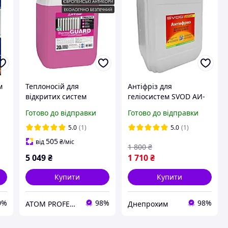
м
Теплоносій для
Антіфріз для
відкритих систем
геліосистем SVOD АИ-
опалення та сонячних
Solar 10 л
Готово до відправки
Готово до відправки
установок
THERMOGUARD, 20L
5.0
(1)
5.0
(1)
505
від
₴
/міс
1 800
₴
5 049
₴
1 710
₴
Купити
Купити
0%
98%
98%
ATOM PROFESSIONAL - Інтернет магазин автохімії
Днепрохим