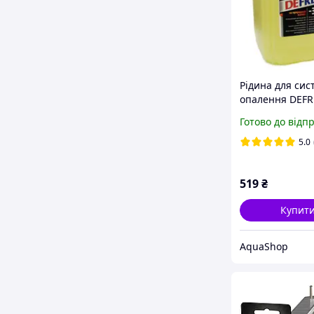
Рідина для сис
опалення DEFR
Готово до відп
5.0
519
₴
Купит
AquaShop