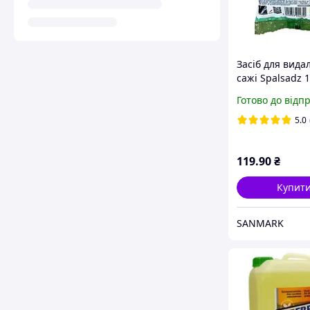
Засіб для вида
сажі Spalsadz 1
Готово до відп
5.0
119
.90
₴
Купит
SANMARK