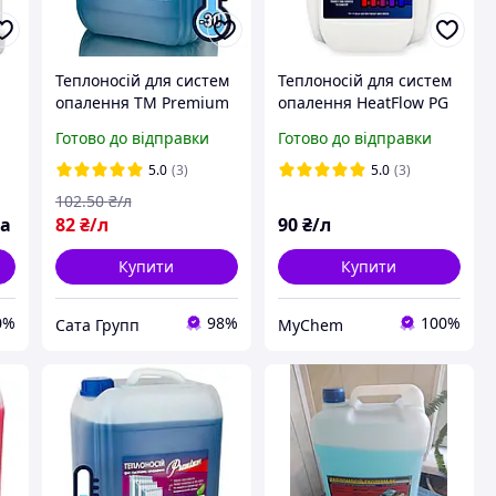
Теплоносій для систем
Теплоносій для систем
я
опалення TM Premium
опалення HeatFlow PG
на основі
Готово до відправки
Готово до відправки
пропіленгліколю -20ºС
(побутовий антифриз)
5.0
(3)
5.0
(3)
102
.50
₴/л
ка
82
₴/л
90
₴/л
Купити
Купити
0%
98%
100%
Сата Групп
MyChem