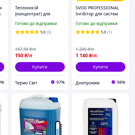
м
Теплоносій
SVOD PROFESSIONAL
G
(концентрат) для
Інгібітор для систем
систем опалення
опалення "приватний
Готово до відправки
Готово до відправки
С
Heatflow PG на основі
будинок", 1 л (на 200
)
пропіленгліколю
літрів системи)
5.0
(3)
5.0
(1)
(побутовий антифриз)
187
.50
₴/л
1 200
₴/л
150
₴/л
1 140
₴/л
Купити
Купити
0%
97%
98%
Термо Свiт
Днепрохим