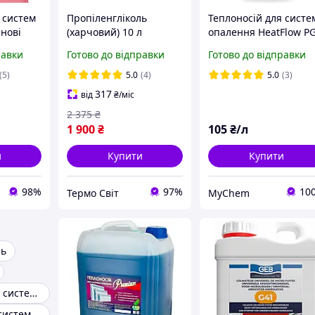
 систем
Пропіленгліколь
Теплоносій для систе
нові
(харчовий) 10 л
опалення HeatFlow P
ю -30°C
на основі
равки
Готово до відправки
Готово до відправки
пропіленгліколю -30º
(побутовий антифриз
(5)
5.0
(4)
5.0
(3)
317
від
₴
/міс
2 375
₴
1 900
₴
105
₴/л
и
Купити
Купити
98%
97%
10
Термо Свiт
MyChem
ль
Теплоносій для систем опалення
Антифриз для систем опалення будинків