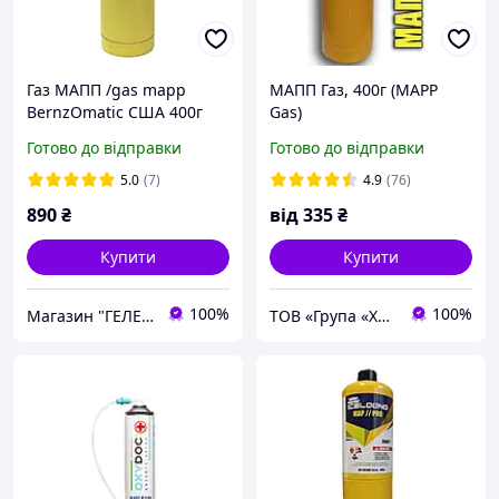
Газ МАПП /gas mapp
МАПП Газ, 400г (MAPP
BernzOmatic США 400г
Gas)
зварювальний
Готово до відправки
Готово до відправки
5.0
(7)
4.9
(76)
890
₴
від
335
₴
Купити
Купити
100%
100%
Магазин "ГЕЛЕОС ПЛЮС"
ТОВ «Група «Хладрезерв»