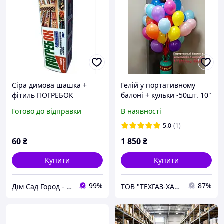
Сіра димова шашка +
Гелій у портативному
фітиль ПОГРЕБОК
балоні + кульки -50шт. 10"
Белреахем 300 г
(25 см). Портативний
Готово до відправки
В наявності
балон з гелієм. Гелій для
повітряних куль
5.0
(1)
60
₴
1 850
₴
Купити
Купити
99%
87%
Дім Сад Город - інтернет магазин для фермера та агронома. Все для присадибної ділянки, саду та дому.
ТОВ "ТЕХГАЗ-ХАРКІВ"