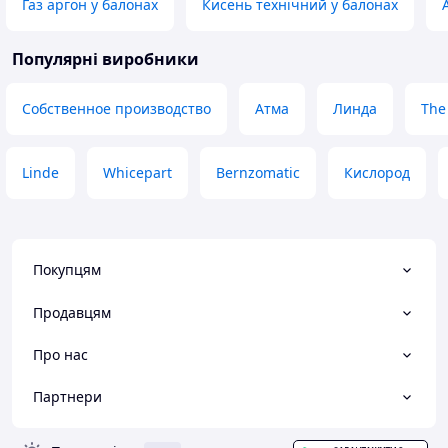
Газ аргон у балонах
Кисень технічний у балонах
Популярні виробники
Собственное производство
Атма
Линда
The
Linde
Whicepart
Bernzomatic
Кислород
Покупцям
Продавцям
Про нас
Партнери