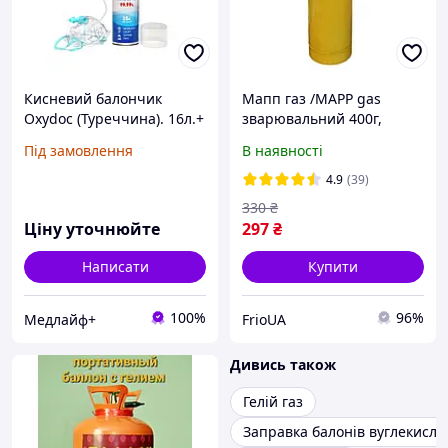
Кисневий балончик
Мапп газ /МАРР gas
Oxydoc (Туреччина). 16л.+
зварювальний 400г,
Маска.
балон
Під замовлення
В наявності
4.9
(39)
330
₴
Ціну уточнюйте
297
₴
Написати
Купити
100%
96%
Медлайф+
FrioUA
Дивись також
Гелій газ
Заправка балонів вуглекисл