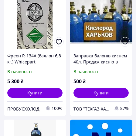
Фреон R-134А (баллон 6,8
Заправка балонів киснем
кг.) Whicepart
40л. Продаж кисню в
балонах . Купити кисень в
В наявності
В наявності
Харкові .
5 300
₴
500
₴
Купити
Купити
100%
87%
ПРОБУСХОЛОД
ТОВ "ТЕХГАЗ-ХАРКІВ"