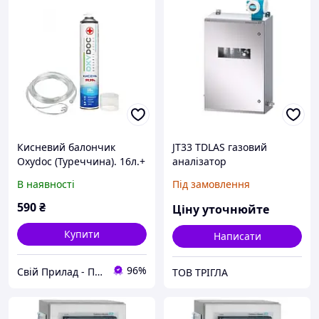
Кисневий балончик
JT33 TDLAS газовий
Oxydoc (Туреччина). 16л.+
аналізатор
Канюля киснева
В наявності
Під замовлення
назальна для дорослих
590
₴
Ціну уточнюйте
Купити
Написати
96%
Свій Прилад - Постачання професійного обладнання
ТОВ ТРІГЛА