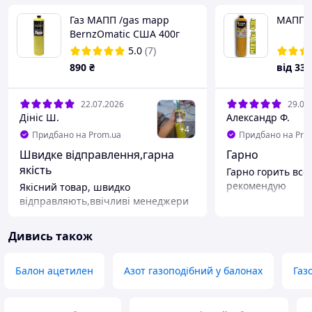
Газ МАПП /gas mapp
МАПП Г
BernzOmatic США 400г
зварювальний
5.0
(7)
890
₴
від
335
22.07.2026
29.06
Дініс Ш.
Александр Ф.
+
4
Придбано на Prom.ua
Придбано на Pro
Швидке відправлення,гарна
Гарно
якість
Гарно горить все
рекомендую
Якісний товар, швидко
відправляють,ввічливі менеджери
Дивись також
Балон ацетилен
Азот газоподібний у балонах
Газ