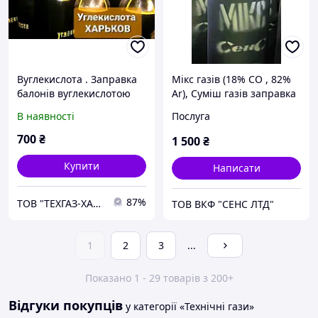
Вуглекислота . Заправка
Мікс газів (18% CO , 82%
балонів вуглекислотою
Ar), Суміш газів заправка
1л.-40л. Купити
балонів 40 літрів
В наявності
Послуга
вуглекислоту в Харкові .
700
₴
1 500
₴
Купити
Написати
87%
ТОВ "ТЕХГАЗ-ХАРКІВ"
ТОВ ВКФ "СЕНС ЛТД"
1
2
3
...
Показано 1 - 29 товарів з 200+
Відгуки покупців
у категорії «Технічні гази»