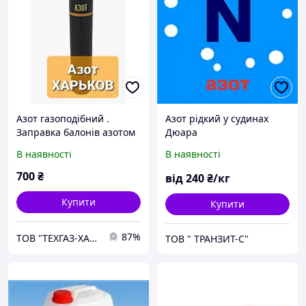
Азот газоподібний .
Азот рідкий у судинах
Заправка балонів азотом
Дюара
1-40л. Азот ОСЧ .Продаж
В наявності
В наявності
балонів з азотом . Купити
азот Харків
700
₴
від
240
₴/кг
Купити
Купити
87%
ТОВ "ТЕХГАЗ-ХАРКІВ"
ТОВ " ТРАНЗИТ-С"