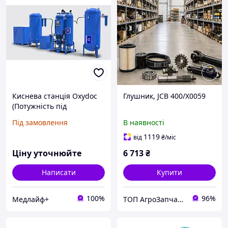
Киснева станція Oxydoc
Глушник, JCB 400/X0059
(Потужність під
замовлення. Туреччина.)
Під замовлення
В наявності
1119
від
₴
/міс
Ціну уточнюйте
6 713
₴
Написати
Купити
100%
96%
Медлайф+
ТОП АгроЗапчастина