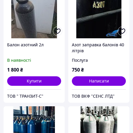
Балон азотний 2л
Азот заправка балонів 40
літрів
В наявності
Послуга
1 800
₴
750
₴
Купити
Написати
ТОВ " ТРАНЗИТ-С"
ТОВ ВКФ "СЕНС ЛТД"