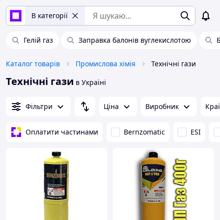
В категорії
Гелій газ
Заправка балонів вуглекислотою
Каталог товарів
Промислова хімія
Технічні гази
Технічні гази
в Україні
Фільтри
Ціна
Виробник
Кра
Оплатити частинами
Bernzomatic
ESI