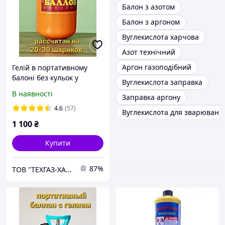
Балон з азотом
Балон з аргоном
Вуглекислота харчова
Азот технічний
Аргон газоподібний
Гелій в портативному
балоні без кульок у
Вуглекислота заправка
комплекті. Гелій для
В наявності
Заправка аргону
повітряних куль
4.6
(57)
Вуглекислота для зварюванн
1 100
₴
Купити
87%
ТОВ "ТЕХГАЗ-ХАРКІВ"