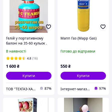
Гелій у портативному
Мапп Газ (Mapp Gas)
балоні на 35-60 кульок .
Гелій для повітряних куль
В наявності
Готово до відправки
. Портативний балон з
гелієм .
4.8
(16)
1 600
₴
550
₴
Купити
Купити
87%
97%
ТОВ "ТЕХГАЗ-ХАРКІВ"
Інтернет-магазин "Merloni"