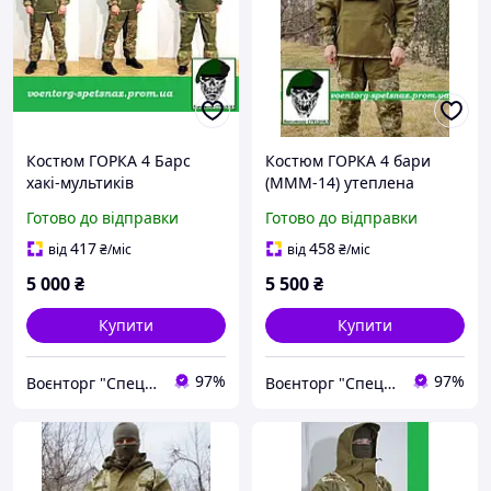
Костюм ГОРКА 4 Барс
Костюм ГОРКА 4 бари
хакі-мультиків
(МММ-14) утеплена
флісом до -20
Готово до відправки
Готово до відправки
417
458
від
₴
/міс
від
₴
/міс
5 000
₴
5 500
₴
Купити
Купити
97%
97%
Воєнторг "Спецназ" - найкращий український військовий магазин — виробник!
Воєнторг "Спецназ" - найкращий український військовий магазин — виробник!