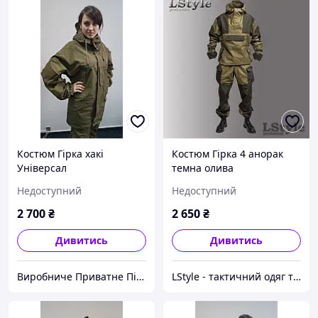
Костюм Гірка хакі
Костюм Гірка 4 анорак
Універсал
темна олива
Недоступний
Недоступний
2 700
₴
2 650
₴
Дивитись
Дивитись
Виробниче Приватне Підприємство "ДАГАЗ-СОЕ"
LStyle - тактичний одяг та амуніція