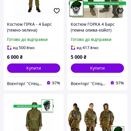
Костюм ГІРКА - 4 Барс
Костюм ГОРКА 4 Барс
(темно-зелена)
(темна олива-койот)
Готово до відправки
Готово до відправки
500
417
від
₴
/міс
від
₴
/міс
6 000
₴
5 000
₴
Купити
Купити
97%
97%
Воєнторг "Спецназ" - найкращий український військовий магазин — виробник!
Воєнторг "Спецназ" - найкращий український військовий магазин — виробник!