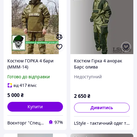
Костюм ГОРКА 4 бари
Костюм Гірка 4 анорак
(МММ-14)
Барс олива
Готово до відправки
Недоступний
417
від
₴
/міс
5 000
₴
2 650
₴
Купити
Дивитись
97%
Воєнторг "Спецназ" - найкращий український військовий магазин — виробник!
LStyle - тактичний одяг та амуніція