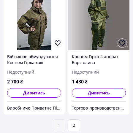
Військове обмундування
Костюм Гірка 4 анорак
Костюм Гірка хакі
Барс олива
Універсал
Недоступний
Недоступний
2 700
₴
1 430
₴
Дивитись
Дивитись
Виробниче Приватне Підприємство "ДАГАЗ-СОЕ"
Торгово-производственная компания "Галерея"
1
2