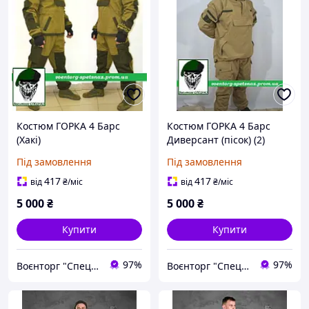
Костюм ГОРКА 4 Барс
Костюм ГОРКА 4 Барс
(Хакі)
Диверсант (пісок) (2)
Під замовлення
Під замовлення
417
417
від
₴
/міс
від
₴
/міс
5 000
₴
5 000
₴
Купити
Купити
97%
97%
Воєнторг "Спецназ" - найкращий український військовий магазин — виробник!
Воєнторг "Спецназ" - найкращий український військовий магазин — виробник!