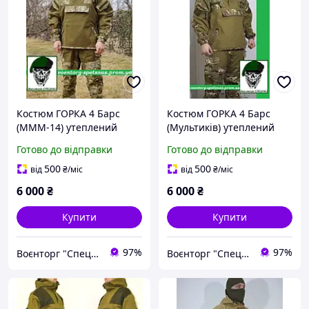
Костюм ГОРКА 4 Барс
Костюм ГОРКА 4 Барс
(МММ-14) утеплений
(Мультиків) утеплений
слімтексом до -35
слімтексом до -35
Готово до відправки
Готово до відправки
500
500
від
₴
/міс
від
₴
/міс
6 000
₴
6 000
₴
Купити
Купити
97%
97%
Воєнторг "Спецназ" - найкращий український військовий магазин — виробник!
Воєнторг "Спецназ" - найкращий український військовий магазин — виробник!