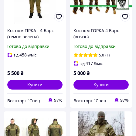
Костюм ГІРКА - 4 Барс
Костюм ГОРКА 4 Барс
(темно-зелена)
(вітязь)
Готово до відправки
Готово до відправки
458
від
₴
/міс
5.0
(1)
417
від
₴
/міс
5 500
₴
5 000
₴
Купити
Купити
97%
97%
Воєнторг "Спецназ" - найкращий український військовий магазин — виробник!
Воєнторг "Спецназ" - найкращий український військовий магазин — виробник!