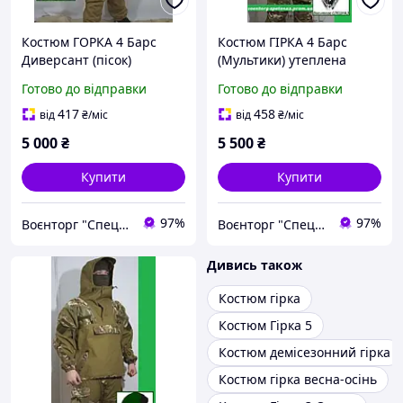
Костюм ГОРКА 4 Барс
Костюм ГІРКА 4 Барс
Диверсант (пісок)
(Мультики) утеплена
флісом до -20
Готово до відправки
Готово до відправки
417
458
від
₴
/міс
від
₴
/міс
5 000
₴
5 500
₴
Купити
Купити
97%
97%
Воєнторг "Спецназ" - найкращий український військовий магазин — виробник!
Воєнторг "Спецназ" - найкращий український військовий магазин — виробник!
Дивись також
Костюм гірка
Костюм Гірка 5
Костюм демісезонний гірка
Костюм гірка весна-осінь