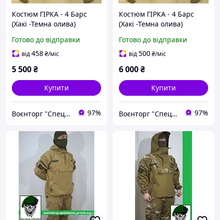
Костюм ГІРКА - 4 Барс
Костюм ГІРКА - 4 Барс
(Хакі -Темна олива)
(Хакі -Темна олива)
Готово до відправки
Готово до відправки
458
500
від
₴
/міс
від
₴
/міс
5 500
₴
6 000
₴
Купити
Купити
97%
97%
Воєнторг "Спецназ" - найкращий український військовий магазин — виробник!
Воєнторг "Спецназ" - найкращий український військовий магазин — виробник!