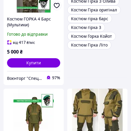
Костюм Гірка 3 Олива
Костюм Гірка оригінал
Костюм гірка барс
Костюм ГОРКА 4 Барс
(Мультики)
Костюм гірка 3
Готово до відправки
Костюм Горка Койот
417
від
₴
/міс
Костюм Гірка Літо
5 000
₴
Купити
97%
Воєнторг "Спецназ" - найкращий український військовий магазин — виробник!