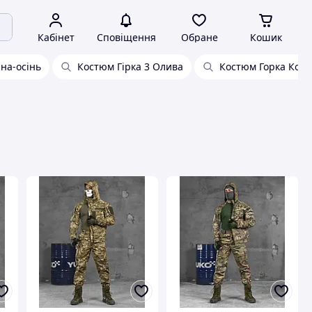
Кабінет
Сповіщення
Обране
Кошик
сна-осінь
Костюм Гірка 3 Олива
Костюм Горка Койо