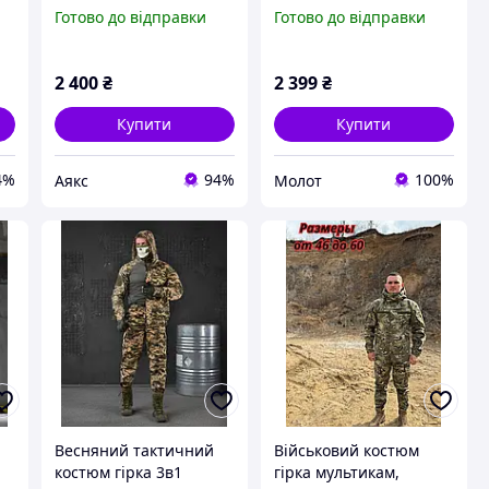
мультикам, військова
весняний зсу,
Готово до відправки
Готово до відправки
весенняя форма ріп-
армійський комплект
стоп multicam,
бойової форми зсу
армійська форма
камуфляж піксель
2 400
₴
2 399
₴
warmest
Купити
Купити
4%
94%
100%
Аякс
Молот
Весняний тактичний
Військовий костюм
костюм гірка 3в1
гірка мультикам,