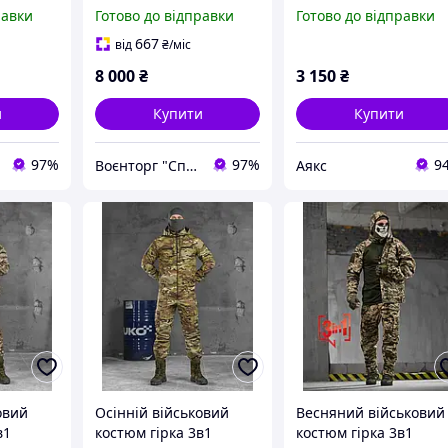
т
гірка Т-3 Сармат mtp
піксель, військова
равки
Готово до відправки
Готово до відправки
форма ріп-стоп
піксель, армійська
667
від
₴
/міс
форма ЗСУ
8 000
₴
3 150
₴
и
Купити
Купити
97%
97%
9
Воєнторг "Спецназ" - найкращий український військовий магазин — виробник!
Аякс
овий
Осінній військовий
Весняний військовий
в1
костюм гірка 3в1
костюм гірка 3в1