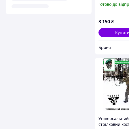
піксель, військ
Готово до відп
демісезонна ф
ріп-стоп піксел
армійська фор
3 150
₴
Купит
Броня
Універсальний
стрілковий ко