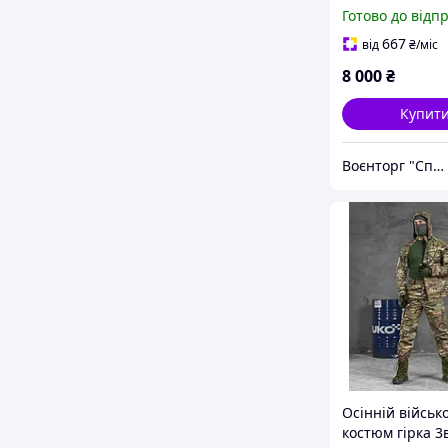
гірка Т-3 Сарма
Готово до відп
мультикам
667
від
₴
/міс
8 000
₴
Купит
Воєнторг "Спецназ" - найкращий український військовий магазин — виробник!
Осінній військ
костюм гірка 3