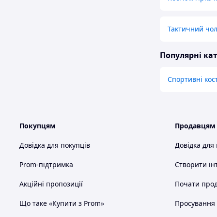
Тактичний чол
Популярні кат
Спортивні ко
Покупцям
Продавцям
Довідка для покупців
Довідка для
Prom-підтримка
Створити ін
Акційні пропозиції
Почати прод
Що таке «Купити з Prom»
Просування в