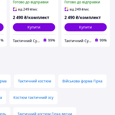
Готово до відправки
Готово до відправки
249
249
від
₴
/міс
від
₴
/міс
2 490
₴/комплект
2 490
₴/комплект
Купити
Купити
1%
99%
99%
Тактичний Супермаркет
Тактичний Супермаркет
орма
Тактичний костюм
Військова форма Гірка
ка
Костюм тактичний зсу
сель
Тактичний костюм Гірка весни