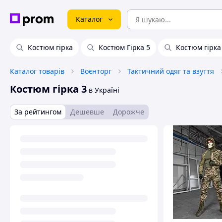
Каталог
Костюм гірка
Костюм Гірка 5
Костюм гірка
Каталог товарів
Воєнторг
Тактичний одяг та взуття
Костюм гірка 3
в Україні
За рейтингом
Дешевше
Дорожче