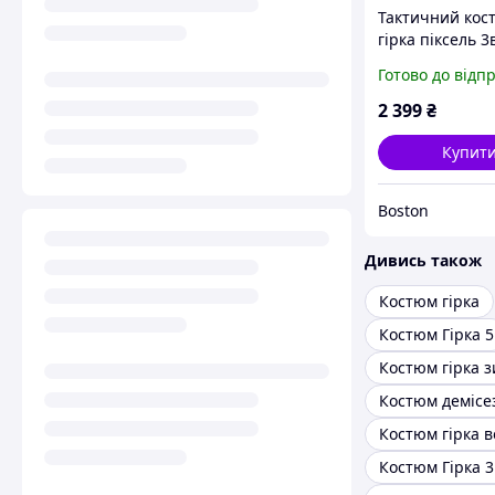
Тактичний кос
гірка піксель 3
куртка сорочка
Готово до відп
чоловіча війсь
польова форма
2 399
₴
камуфляж муль
fur try oll
Купит
Boston
Дивись також
Костюм гірка
Костюм Гірка 5
Костюм гірка 
Костюм Гірка 