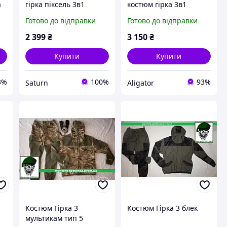
а
гірка піксель 3в1
костюм гірка 3в1
куртка сорочка штани,
мультикам, військова
Готово до відправки
Готово до відправки
й
чоловіча військова
демісезонна форма
польова форма
ріп-стоп multicam,
2 399
₴
3 150
₴
камуфляж мультикам
армійська форма
viy skk tor
Купити
Купити
3%
100%
93%
Saturn
Aligator
Костюм Гірка 3
Костюм Гірка 3 блек
мультикам тип 5