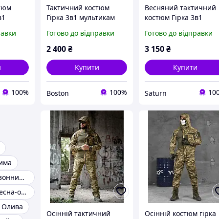
тюм
Тактичний костюм
Весняний тактичний
в1
Гірка 3в1 мультикам
костюм Гірка 3в1
 штани,
весна-осінь, весняна
піксель, військова
равки
Готово до відправки
Готово до відправки
кова
військова форма
демісезонна форма
мультикам, армійський
ріп-стоп піксель,
2 400
₴
3 150
₴
тикам
камуфляж ссу
армійська форма ЗСУ
viy skk tor
и
Купити
Купити
100%
100%
10
Boston
Saturn
зима
Костюм демісезонний гірка
Костюм гірка весна-осінь
3 Олива
Осінній тактичний
Осінній костюм гірка