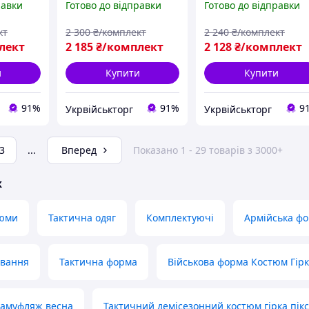
равки
Готово до відправки
Готово до відправки
кт
2 300
₴/комплект
2 240
₴/комплект
лект
2 185
₴/комплект
2 128
₴/комплект
и
Купити
Купити
91%
91%
9
Укрвійськторг
Укрвійськторг
3
...
Вперед
Показано 1 - 29 товарів з 3000+
ж
тюми
Тактична одяг
Комплектуючі
Армійська ф
ювання
Тактична форма
Військова форма Костюм Гір
камуфляж весна
Тактичний демісезонний костюм гірка пік