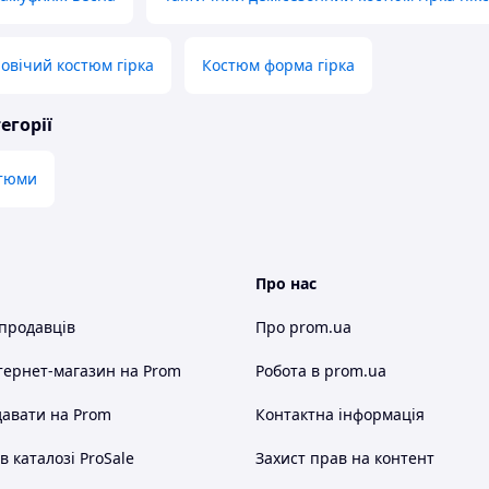
овічий костюм гірка
Костюм форма гірка
егорії
стюми
Про нас
 продавців
Про prom.ua
тернет-магазин
на Prom
Робота в prom.ua
авати на Prom
Контактна інформація
 каталозі ProSale
Захист прав на контент