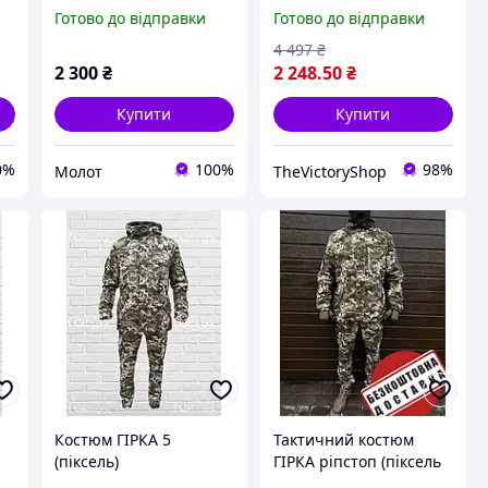
піксель, чоловіча
тактична форма зсу
Готово до відправки
Готово до відправки
військова форма
весна-літо,
пікселів, армійський
камуфляжний костюм
4 497
₴
комплект форми
гірка 58 Br3ky
2 300
₴
2 248
.50
₴
Купити
Купити
0%
100%
98%
Молот
TheVictoryShop
Костюм ГІРКА 5
Тактичний костюм
(піксель)
ГІРКА ріпстоп (піксель
мм14)