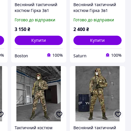
Весняний тактичний
Весняний тактичний
костюм Гірка 3в1
костюм Гірка 3в1
піксель, військова
мультикам, військова
Готово до відправки
Готово до відправки
демісезонна форма
демісезонна форма
ріп-стоп піксель,
ріп-стоп multicam,
3 150
₴
2 400
₴
армійська форма ЗСУ
армійська форма viy
fur try oll
skk tor
Купити
Купити
0%
100%
100%
Boston
Saturn
Тактичний костюм
Весняний тактичний