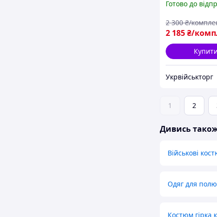
Готово до відп
2 300
₴/компле
2 185
₴/комп
Купит
Укрвійськторг
1
2
Дивись тако
Військові кос
Одяг для пол
Костюм гірка 