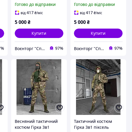
Готово до відправки
Готово до відправки
417
417
від
₴
/міс
від
₴
/міс
5 000
₴
5 000
₴
Купити
Купити
7%
97%
97%
Воєнторг "Спецназ" - найкращий український військовий магазин — виробник!
Воєнторг "Спецназ" - найкращий український військовий магазин — виробник!
Весняний тактичний
Тактичний костюм
костюм Гірка 3в1
Гірка 3в1 піксель