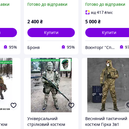
ова
мультикам, військова
равки
Готово до відправки
Готово до відправки
орма
демісезонна форма
ь,
ріп-стоп multicam,
417
від
₴
/міс
ма ЗСУ
армійська форма
2 400
₴
5 000
₴
и
Купити
Купити
95%
95%
9
Броня
Воєнторг "Спецназ" - найкращий український військовий магазин — виробник!
Універсальний
Весняний тактичний
стюм
стрілковий костюм
костюм Гірка 3в1