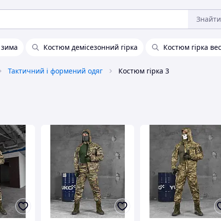
Знайти
 зима
Костюм демісезонний гірка
Костюм гірка ве
Тактичний і формений одяг
Костюм гірка 3