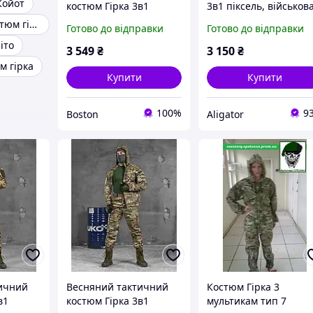
Койот
костюм Гірка 3в1
3в1 піксель, військов
піксель, демісезонна
демісезонна форма
Військовий костюм гірка
Готово до відправки
Готово до відправки
військова форма
камуфляж армійськи
іто
рипстоп піксель
комплект піксель
3 549
₴
3 150
₴
камуфляж, армійський
м гірка
бойовий костюм ЗСУ
Купити
Купити
100%
9
Boston
Aligator
ичний
Весняний тактичний
Костюм Гірка 3
в1
костюм Гірка 3в1
мультикам тип 7