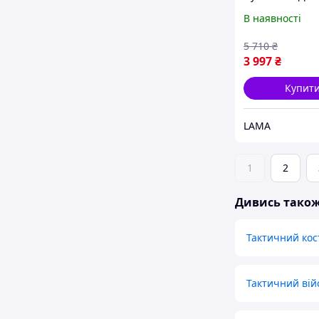
оригінал
В наявності
5 710
₴
3 997
₴
Купит
LAMA
1
2
Дивись тако
Тактичний ко
Тактичний вій