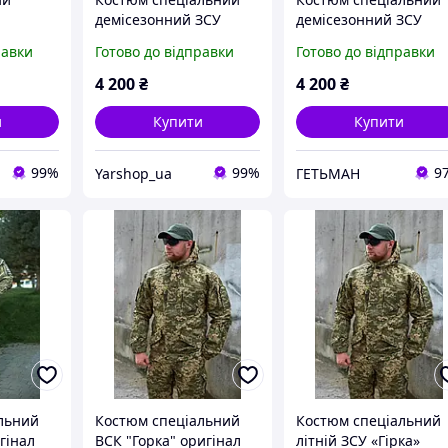
демісезонний ЗСУ
демісезонний ЗСУ
гінал
"Гірка" оригінал -
"Гірка" оригінал -
равки
Готово до відправки
Готово до відправки
Піксель ЗСУ
Піксель ЗСУ
4 200
₴
4 200
₴
и
Купити
Купити
99%
99%
9
Yarshop_ua
ГЕТЬМАН
льний
Костюм спеціальний
Костюм спеціальний
гінал
ВСК "Горка" оригінал
літній ЗСУ «Гірка»