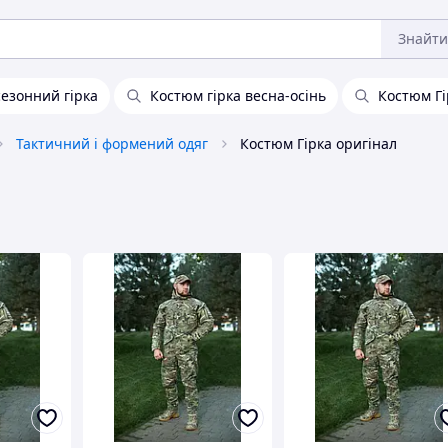
Знайти
езонний гірка
Костюм гірка весна-осінь
Костюм Гі
Тактичний і формений одяг
Костюм Гірка оригінал