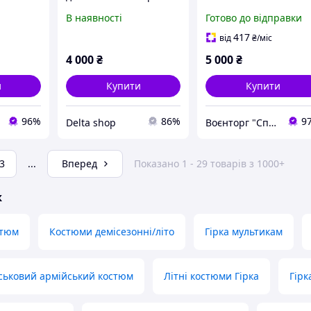
оригінал - мультикам
В наявності
Готово до відправки
417
від
₴
/міс
4 000
₴
5 000
₴
и
Купити
Купити
96%
86%
9
Delta shop
Воєнторг "Спецназ" - найкращий український військовий магазин — виробник!
3
...
Вперед
Показано 1 - 29 товарів з 1000+
ж
стюм
Костюми демісезонні/літо
Гірка мультикам
ськовий армійський костюм
Літні костюми Гірка
Гірк