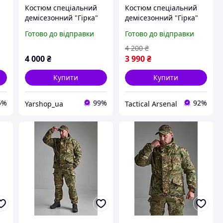
Костюм спеціальний
Костюм спеціальний
демісезонний "Гірка"
демісезонний "Гірка"
оригінал - мультикам
оригінал - мультикам
Готово до відправки
Готово до відправки
4 200
₴
4 000
₴
3 990
₴
Купити
Купити
5%
99%
92%
Yarshop_ua
Tactical Arsenal