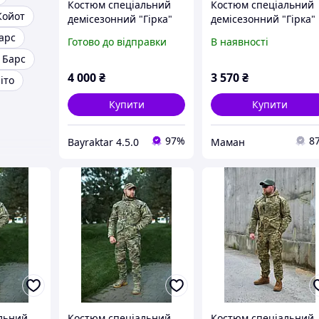
Костюм спеціальний
Костюм спеціальний
Койот
демісезонний "Гірка"
демісезонний "Гірка"
оригінал - мультикам
оригінал - мультикам
арс
Готово до відправки
В наявності
 Барс
4 000
₴
3 570
₴
іто
Купити
Купити
97%
8
Bayraktar 4.5.0
Маман
льний
Костюм спеціальний
Костюм спеціальний