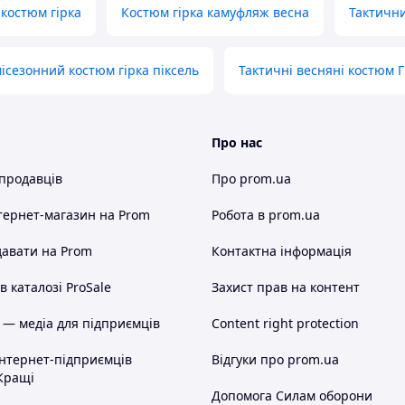
костюм гірка
Костюм гірка камуфляж весна
Тактични
ісезонний костюм гірка піксель
Тактичні весняні костюм Г
Про нас
 продавців
Про prom.ua
тернет-магазин
на Prom
Робота в prom.ua
авати на Prom
Контактна інформація
 каталозі ProSale
Захист прав на контент
 — медіа для підприємців
Content right protection
інтернет-підприємців
Відгуки про prom.ua
Кращі
Допомога Силам оборони