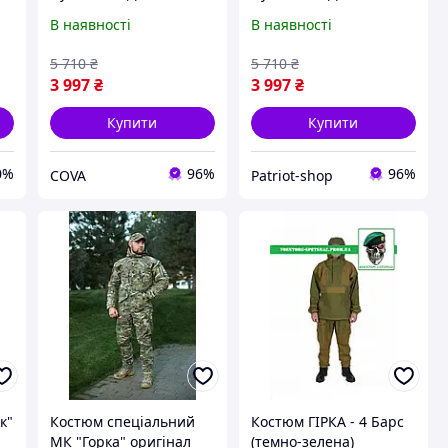
оригінал
оригінал
В наявності
В наявності
5 710
₴
5 710
₴
3 997
₴
3 997
₴
Купити
Купити
0%
96%
96%
COVA
Patriot-shop
к"
Костюм спеціальний
Костюм ГІРКА - 4 Барс
МК "Горка" оригінал
(темно-зелена)