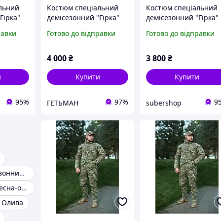
льний
Костюм спеціальний
Костюм спеціальний
Гірка"
демісезонний "Гірка"
демісезонний "Гірка"
ьтикам
оригінал - мультикам
оригінал - мультикам
равки
Готово до відправки
Готово до відправки
4 000
₴
3 800
₴
и
Купити
Купити
95%
97%
9
ГЕТЬМАН
subershop
Костюм демісезонний гірка
Костюм гірка весна-осінь
3 Олива