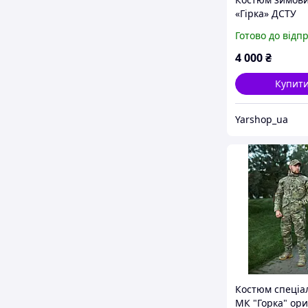
«Гірка» ДСТУ
мультикам ори
Готово до відп
4 000
₴
Купит
Yarshop_ua
Костюм спеціа
МК "Горка" ори