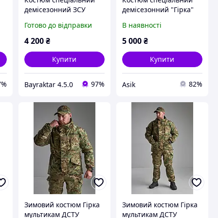
демісезонний ЗСУ
демісезонний "Гірка"
"Гірка" оригінал -
оригінал - мультикам
Готово до відправки
В наявності
Піксель ЗСУ
4 200
₴
5 000
₴
Купити
Купити
7%
97%
82%
Bayraktar 4.5.0
Asik
Зимовий костюм Гірка
Зимовий костюм Гірка
мультикам ДСТУ
мультикам ДСТУ