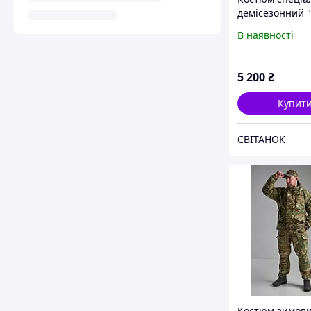
демісезонний "
оригінал - мул
В наявності
5 200
₴
Купит
СВІТАНОК
Костюм зимов