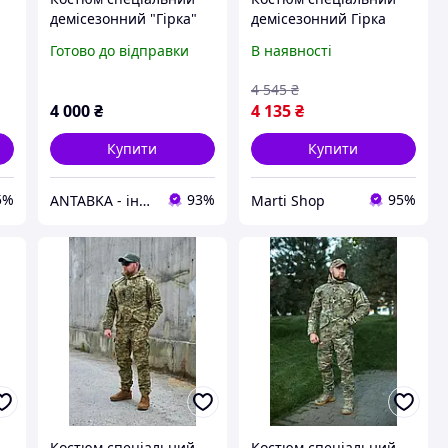
демісезонний "Гірка"
демісезонний Гірка
оригінал - мультикам
оригінал мультикам,
Готово до відправки
В наявності
ріп-стоп, стандарт ЗСУ
(куртка + штани +
4 545
₴
підтяжки)
4 000
₴
4 135
₴
Купити
Купити
5%
93%
95%
ANTABKA - інтернет магазин
Marti Shop
Костюм спеціальний
Костюм спеціальний