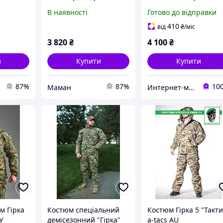
Піксель
оригінал - Піксель
В наявності
Готово до відправки
410
від
₴
/міс
3 820
₴
4 100
₴
и
Купити
Купити
87%
87%
10
Маман
Интернет-магазин "DISQUISE"
м Гірка
Костюм спеціальний
Костюм Гірка 5 "Такти
У
демісезонний "Гірка"
a-tacs AU