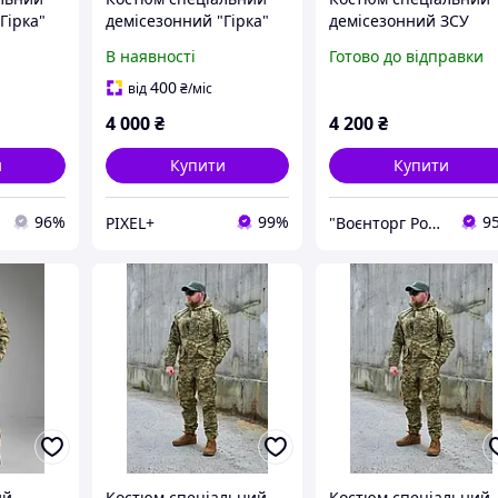
Гірка"
демісезонний "Гірка"
демісезонний ЗСУ
ьтикам
оригінал - мультикам
"Гірка" оригінал -
В наявності
Готово до відправки
Піксель ЗСУ
400
від
₴
/міс
4 000
₴
4 200
₴
и
Купити
Купити
96%
99%
9
PIXEL+
"Воєнторг Роздріб/Опт": На варті вашої безпеки!
ий
Костюм спеціальний
Костюм спеціальний