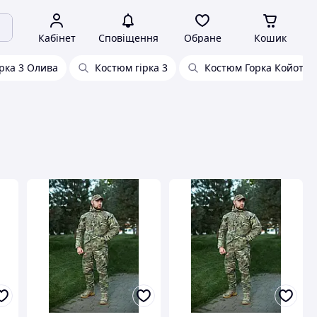
Кабінет
Сповіщення
Обране
Кошик
рка 3 Олива
Костюм гірка 3
Костюм Горка Койот