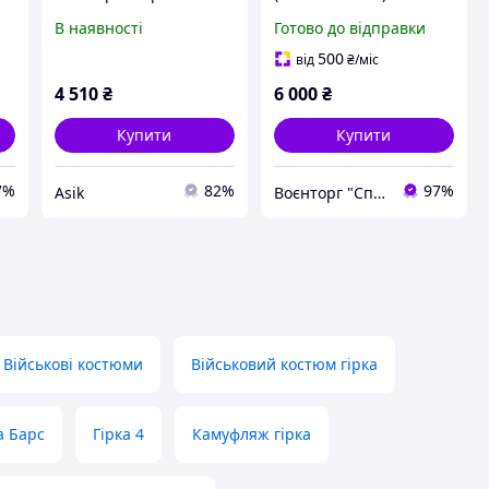
Мультики
В наявності
Готово до відправки
500
від
₴
/міс
4 510
₴
6 000
₴
Купити
Купити
7%
82%
97%
Asik
Воєнторг "Спецназ" - найкращий український військовий магазин — виробник!
Військові костюми
Військовий костюм гірка
а Барс
Гірка 4
Камуфляж гірка