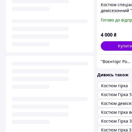
Костюм спеціа
демісезонний "
оригінал - мул
Готово до відп
4 000
₴
Купит
"Воєнторг Роздріб/Опт": На варті вашої безпеки!
Дивись також
Костюм гірка
Костюм Гірка 5
Костюм Гірка 
Костюм гірка 3