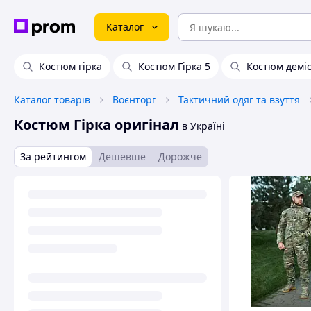
Каталог
Костюм гірка
Костюм Гірка 5
Костюм деміс
Каталог товарів
Воєнторг
Тактичний одяг та взуття
Костюм Гірка оригінал
в Україні
За рейтингом
Дешевше
Дорожче