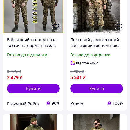
Військовий костюм гірка
Польовий демісезонний
тактична форма піксель
військовий костюм гірка
штурмовий бойовий
ріп стоп мультикам
Готово до відправки
Готово до відправки
костюм піксель літня
форма Гірка Р/В
554
від
₴
/міс
3 479
₴
5 987
₴
2 479
₴
5 541
₴
Купити
Купити
96%
100%
Розумний Вибір
Kroger