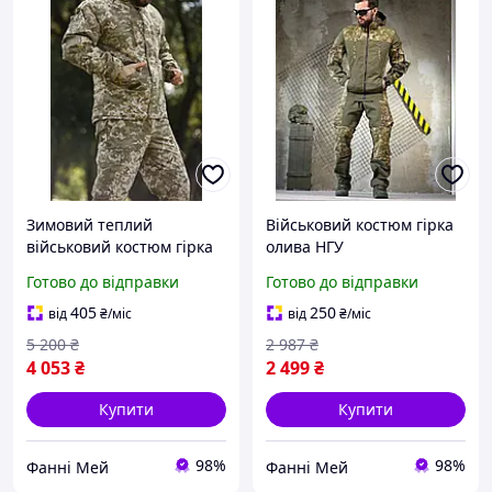
Зимовий теплий
Військовий костюм гірка
військовий костюм гірка
олива НГУ
ріп-стоп піксель ЗСУ
Готово до відправки
Готово до відправки
405
250
від
₴
/міс
від
₴
/міс
5 200
₴
2 987
₴
4 053
₴
2 499
₴
Купити
Купити
98%
98%
Фанні Мей
Фанні Мей