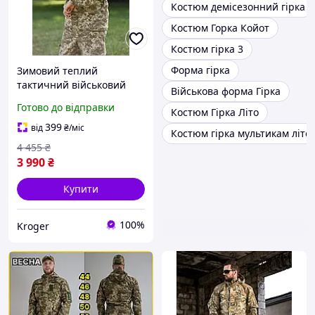
Костюм демісезонний гірка
Костюм Горка Койот
Костюм гірка 3
Форма гірка
Зимовий теплий
тактичний військовий
Військова форма Гірка
костюм гірка ріп-стоп
Готово до відправки
Костюм Гірка Літо
піксель ЗСУ на флісі з
капюшоном
399
від
₴
/міс
Костюм гірка мультикам літо
4 455
₴
3 990
₴
Купити
100%
Kroger