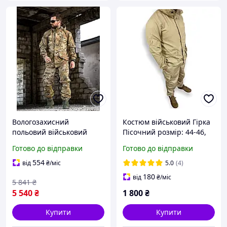
Вологозахисний
Костюм військовий Гірка
польовий військовий
Пісочний розмір: 44-46,
костюм ріп стоп
48-50, 52-54, 56-58
Готово до відправки
Готово до відправки
мультикам
554
від
₴
/міс
5.0
(4)
180
від
₴
/міс
5 841
₴
5 540
₴
1 800
₴
Купити
Купити