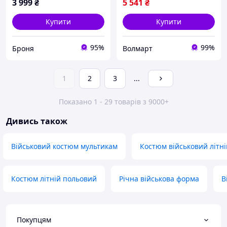
3 999
₴
5 541
₴
Купити
Купити
95%
99%
Броня
Волмарт
1
2
3
...
Показано 1 - 29 товарів з 9000+
Дивись також
Військовий костюм мультикам
Костюм військовий літні
Костюм літній польовий
Річна військова форма
В
Покупцям