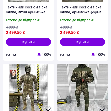
Тактичний костюм гірка
Тактичний костюм гірка
олива, літня армійська
олива, армійська форма
форма зсу, військовий
гірка зсу, військовий
Готово до відправки
Готово до відправки
костюм гірка колір хакі
костюм гірка хакі грета
4 999
₴
4 999
₴
2 499
.50
₴
2 499
.50
₴
Купити
Купити
100%
100%
ВАРТА
ВАРТА