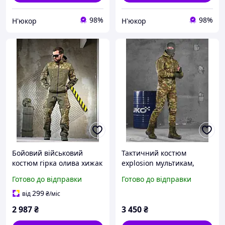
98%
98%
Н'юкор
Н'юкор
Бойовий військовий
Тактичний костюм
костюм гірка олива хижак
explosion мультикам,
НГУ
чоловіча військова форма
Готово до відправки
Готово до відправки
з просоченням,
військовий польовий
299
від
₴
/міс
костюм гірка мультикам
2 987
₴
3 450
₴
весна-лі