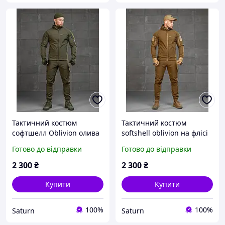
Тактичний костюм
Тактичний костюм
софтшелл Oblivion олива
softshell oblivion на флісі
на флісі, військовий
койот, військовий
Готово до відправки
Готово до відправки
водовідштовхуючий
водовідштовхуючий
костюм гірка на флісі
костюм гірка на флісі
2 300
₴
2 300
₴
осінь-зима viy skk tor
осінь-зима viy skk tor
Купити
Купити
100%
100%
Saturn
Saturn