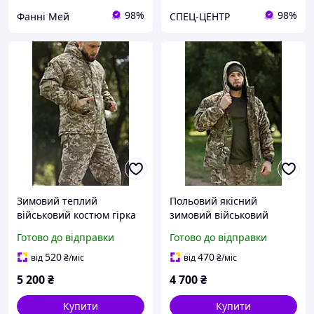
98%
98%
Фанні Мей
СПЕЦ-ЦЕНТР
Зимовий теплий
Польовий якісний
військовий костюм гірка
зимовий військовий
ріп-стоп піксель ЗСУ
костюм гірка мультикам
Готово до відправки
Готово до відправки
ріп стоп на флісі/зимова
форма
520
470
від
₴
/міс
від
₴
/міс
5 200
₴
4 700
₴
Купити
Купити