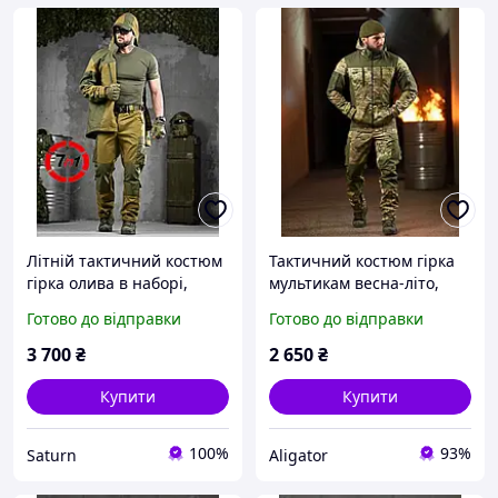
Літній тактичний костюм
Тактичний костюм гірка
гірка олива в наборі,
мультикам весна-літо,
армійська форма оливи,
Весняний військовий
Готово до відправки
Готово до відправки
військовий костюм гірка
костюм Гірка multicam,
олива зсу
армійська бойова форма
3 700
₴
2 650
₴
зсу
Купити
Купити
100%
93%
Saturn
Aligator