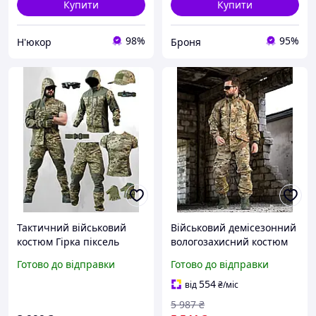
Купити
Купити
98%
95%
Н'юкор
Броня
Тактичний військовий
Військовий демісезонний
костюм Гірка піксель
вологозахисний костюм
олива, бойовий
гірка ріп стоп мультикам
Готово до відправки
Готово до відправки
тактичний костюм
піксель, армійська форма
554
від
₴
/міс
зсу весна bro m ukr
5 987
₴