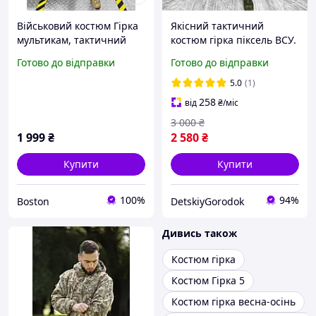
Військовий костюм Гірка
Якісний тактичний
мультикам, тактичний
костюм гірка піксель ВСУ.
польовий костюм
Штурмовий костюм гірка
Готово до відправки
Готово до відправки
мультикам, армійська
мультикам. Осінній
форма для військових зсу
військовий костюм го
5.0
(1)
258
від
₴
/міс
3 000
₴
1 999
₴
2 580
₴
Купити
Купити
100%
94%
Boston
DetskiyGorodok
Дивись також
Костюм гірка
Костюм Гірка 5
Костюм гірка весна-осінь