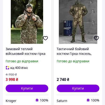
Зимовий теплий
Тактичний бойовий
військовий костюм гірка
костюм Гірка піксель,
ріп стоп мультикам на
чоловічий військовий
Готово до відправки
Готово до відправки
флісі
костюм Гірка камуфляж
весна-літо, армійська
400
від
₴
/міс
форма зсу viy skk tor
4 700
₴
3 998
₴
2 740
₴
Купити
Купити
100%
100%
Kroger
Saturn