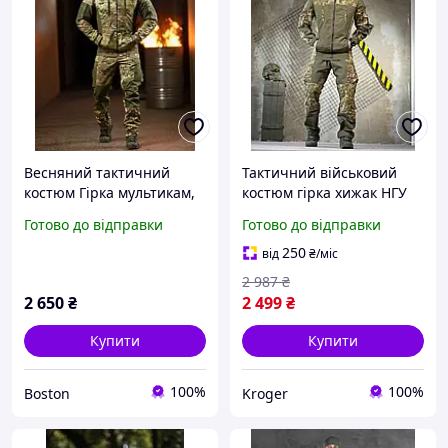
Весняний тактичний
Тактичний військовий
костюм Гірка мультикам,
костюм гірка хижак НГУ
чоловічий військовий
Готово до відправки
Готово до відправки
костюм гірка олива
multicam, армійська
250
від
₴
/міс
форма мультикам зсу
2 987
₴
2 650
₴
2 499
₴
Купити
Купити
100%
100%
Boston
Kroger