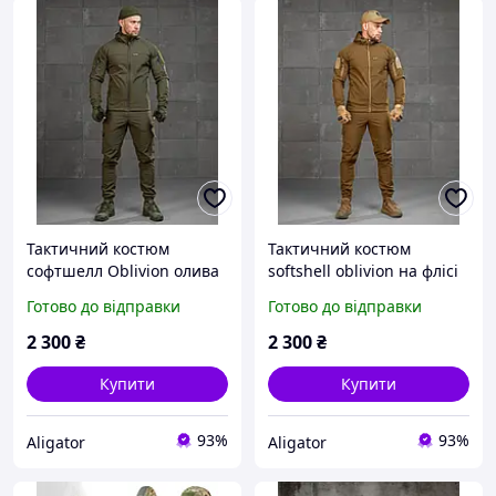
Тактичний костюм
Тактичний костюм
софтшелл Oblivion олива
softshell oblivion на флісі
на флісі, військовий
койот, військовий
Готово до відправки
Готово до відправки
водовідштовхуючий
водовідштовхуючий
костюм гірка на флісі
костюм гірка осінь-зима
2 300
₴
2 300
₴
осінь-зима армійський
армійський зсу Grafyty
зсу
Купити
Купити
93%
93%
Aligator
Aligator