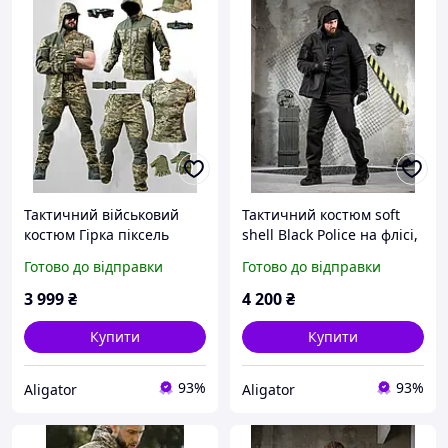
Тактичний військовий
Тактичний костюм soft
костюм Гірка піксель
shell Black Police на флісі,
олива, бойовий
військовий костюм гірка
Готово до відправки
Готово до відправки
тактичний костюм
осінь-зима армійський
піксель, армійська форма
чорний
3 999
₴
4 200
₴
зсу весна
Купити
Купити
93%
93%
Aligator
Aligator