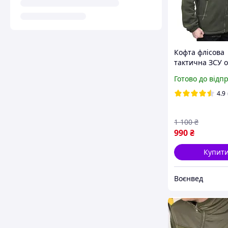
Кофта флісова
тактична ЗСУ 
Готово до відп
4.9
1 100
₴
990
₴
Купит
Воєнвед