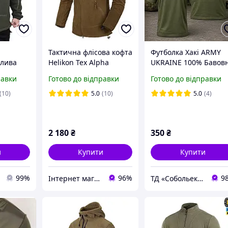
Тактична флісова кофта
Футболка Хакі ARMY
олива
Helikon Tex Alpha
UKRAINE 100% Бавов
Tactical Grid Fleece,
р.46-S
равки
Готово до відправки
Готово до відправки
Coyote, для туризму,
активного відпочинку
(10)
5.0
(10)
5.0
(4)
2 180
₴
350
₴
и
Купити
Купити
99%
96%
9
Інтернет магазин Tirlimboom
ТД «Собольекспрес»