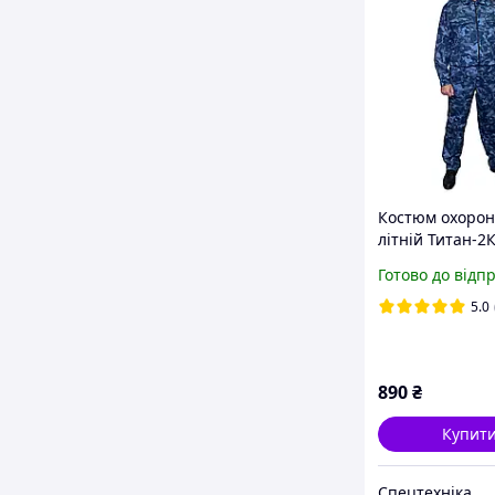
Костюм охоро
літній Титан-2К
блискавці)
Готово до відп
5.0
890
₴
Купит
Спецтехніка