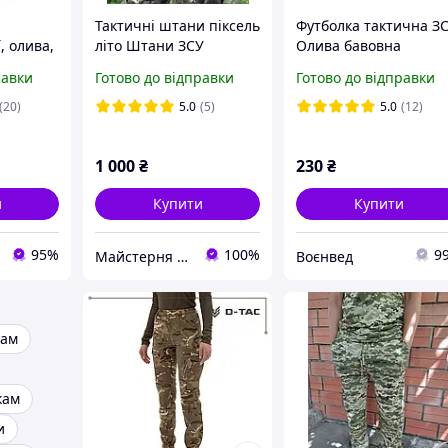
Тактичні штани піксель
Футболка тактична З
, олива,
літо Штани ЗСУ
Олива бавовна
статутні Ш/КЛП піксель
равки
Готово до відправки
Готово до відправки
ММ-14 військові літні
штани ЗСУ "Піксель"
(20)
5.0
(5)
5.0
(12)
1 000
₴
230
₴
и
Купити
Купити
95%
100%
9
Майстерня Спецодягу LTM
Воєнвед
кам
кам
и