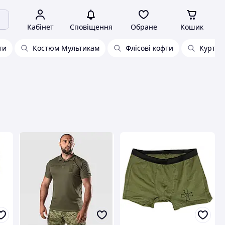
Кабінет
Сповіщення
Обране
Кошик
ти
Костюм Мультикам
Флісові кофти
Куртки