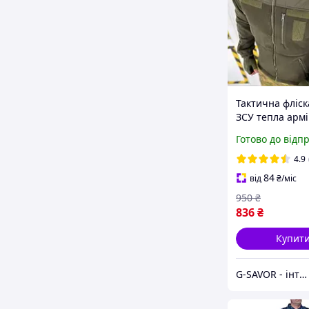
Тактична фліск
ЗСУ тепла арм
флісова кофта
Готово до відп
військова фліс
НГУ хакі флісо
4.9
ЗСУ
84
від
₴
/міс
950
₴
836
₴
Купит
G-SAVOR - інтернет-магазин сумок, взуття та аксесуарів