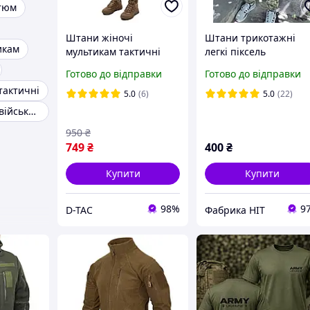
тюм
Штани жіночі
Штани трикотажні
икам
мультикам тактичні
легкі піксель
карго брюки літні
46.48.50.52.54.56.58.6
Готово до відправки
Готово до відправки
військові зсу
62
тактичні
5.0
(6)
5.0
(22)
Кофта флісова військова
950
₴
749
₴
400
₴
Купити
Купити
98%
9
D-TAC
Фабрика НІТ