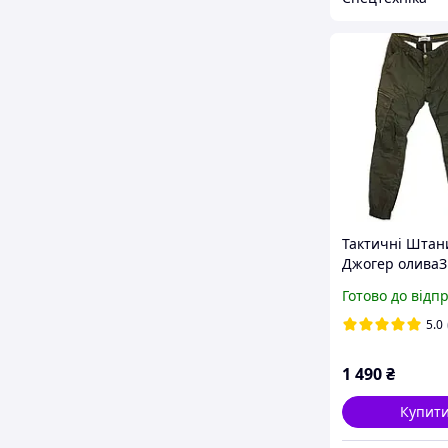
Тактичні Штан
Джогер оливаЗ
резинкою нату
Готово до відп
тканина
5.0
1 490
₴
Купит