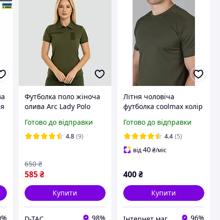
ва
Футболка поло жіноча
Літня чоловіча
ля
олива Arc Lady Polo
футболка coolmax колір
CPP® Olive Green 40/2
хакі
Готово до відправки
Готово до відправки
4.8
(9)
4.4
(5)
40
від
₴
/міс
650
₴
585
₴
400
₴
Купити
Купити
0%
98%
96%
D-TAC
Інтернет магазин NickMarket