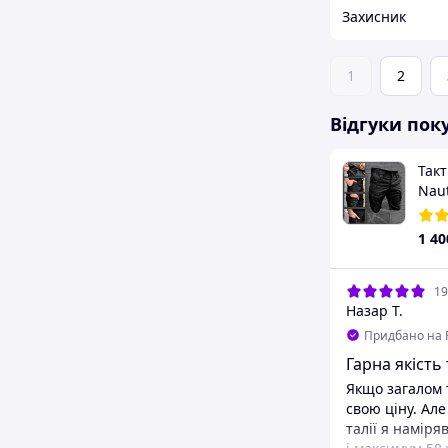
Захисник
1
2
Відгуки пок
Так
Naut
1 40
19
Назар Т.
Придбано на 
Гарна якість 
Якщо загалом 
свою ціну. Ал
талії я наміря