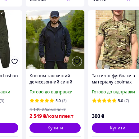
и Loshan
Костюм тактичний
Тактичні футболки з
демісезонний синій
матеріалу coolmax
ральгна
Soft Shell військовий
КУЛМАКС
равки
Готово до відправки
Готово до відправки
непромокаємий на
флісі
(3)
5.0
(3)
5.0
(7)
4 149
₴/комплект
2 549
₴/комплект
300
₴
и
Купити
Купити