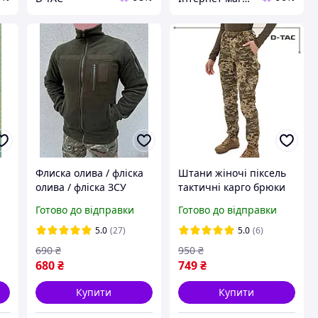
Флиска олива / фліска
Штани жіночі піксель
олива / фліска ЗСУ
тактичні карго брюки
літні військові зсу
Готово до відправки
Готово до відправки
5.0
(27)
5.0
(6)
690
₴
950
₴
680
₴
749
₴
Купити
Купити