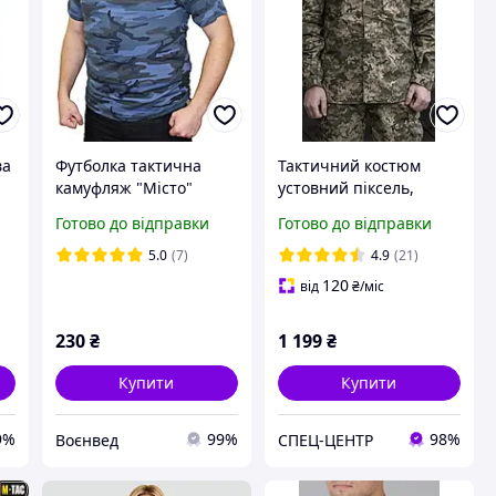
ва
Футболка тактична
Тактичний костюм
камуфляж "Місто"
устовний піксель,
бавовна
військова форма
Готово до відправки
Готово до відправки
тактична для ЗСУ
5.0
(7)
4.9
(21)
120
від
₴
/міс
230
₴
1 199
₴
Купити
Купити
9%
99%
98%
Воєнвед
СПЕЦ-ЦЕНТР