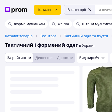
Каталог
В категорії
Форма мультикам
Фліска
Штани мультика
Каталог товарів
Воєнторг
Тактичний одяг та взуття
Тактичний і формений одяг
в Україні
За рейтингом
Дешевше
Дорожче
Вид виробу