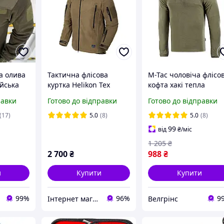
а олива
Тактична флісова
M-Tac чоловіча флісо
ійська
куртка Helikon Tex
кофта хакі тепла
Patriot Heavy Fleece
військова фліска ЗСУ
равки
Готово до відправки
Готово до відправки
ка олива
Jacket, Coyote,
олива на змійці Delta
вка олива
утеплена, для туризму,
Fleece Army Olive
(17)
5.0
(8)
5.0
(8)
активного відпочинку
99
від
₴
/міс
1 205
₴
2 700
₴
988
₴
и
Купити
Купити
99%
96%
9
Інтернет магазин Tirlimboom
Велгрінс