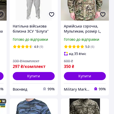
Натільна військова
Армійська сорочка,
на
білизна ЗСУ "Білуга"
Мультикам, розмір L,
бавовна
Yakeda, тактична
Готово до відправки
Готово до відправки
сорочка для
військового
4.9
(9)
5.0
(6)
35
від
₴
/міс
330
₴/комплект
600
₴
297
₴/комплект
350
₴
Купити
Купити
8%
99%
99%
Воєнвед
Military Market: UA