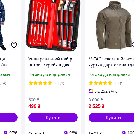
нця
Універсальний набір
М-ТАС Фліска військо
 (на
щіток і скребків для
куртка дарк олива тд
чищення зброї
ЗСУ ALPHA
равки
Готово до відправки
Готово до відправки
MICROFLEECE GEN.II
(14)
5.0
(1)
5.0
(5)
252
від
₴
/міс
600
₴
3 000
₴
499
₴
2 525
₴
и
Купити
Купити
97%
98%
10
Comrad
TACTIC