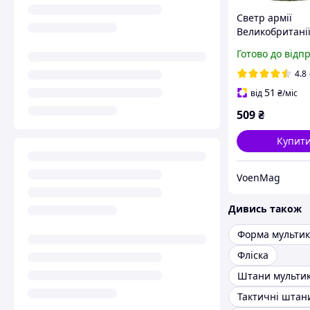
Светр армії
Великобританії
оригінал
Готово до відп
4.8
51
від
₴
/міс
509
₴
Купит
VoenMag
Дивись також
Форма мульти
Фліска
Штани мульти
Тактичні штан