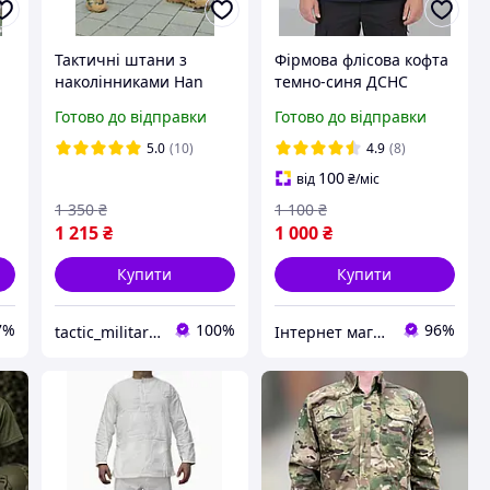
Тактичні штани з
Фірмова флісова кофта
наколінниками Han
темно-синя ДСНС
0.
Wild G2 Ріп-стоп
(МНС)
Готово до відправки
Готово до відправки
Мультикам XS, S, M, L,
XL, 2XL, 3XL, 4XL
5.0
(10)
4.9
(8)
100
від
₴
/міс
1 350
₴
1 100
₴
1 215
₴
1 000
₴
Купити
Купити
7%
100%
96%
tactic_military_shop
Інтернет магазин NickMarket