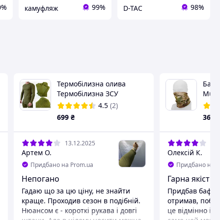
0%
99%
98%
камуфляж
D-TAC
Термобілизна олива
Бафф
Термобілизна ЗСУ
Multi
Армійська термобілизна
Cam
4.5
(2)
тактична форма натільна
699
₴
360
білизна зимова термуха
ЗСУ ВСУ
13.12.2025
17.
Артем О.
Олексій К.
Придбано на Prom.ua
Придбано на P
Непогано
Гарна якість
Гадаю що за цю ціну, не знайти
Придбав баф у 
краще. Проходив сезон в подібній.
отримав, побач
Нюансом є - короткі рукава і довгі
це відмінно і к