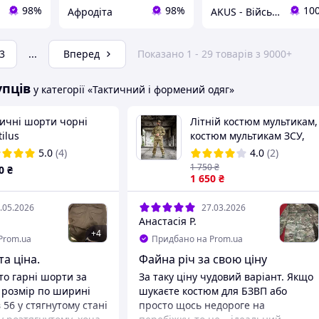
98%
98%
10
Афродіта
AKUS - Військовий одяг та амуніція
3
...
Вперед
Показано 1 - 29 товарів з 9000+
упців
у категорії «Тактичний і формений одяг»
тичні шорти чорні
Літній костюм мультикам,
ilus
костюм мультикам ЗСУ,
форма мультикам літня,
5.0
(4)
4.0
(2)
форма кітель штани
1 750
₴
0
₴
мультикам, польова
1 650
₴
форма
.05.2026
27.03.2026
Анастасія Р.
+
4
Prom.ua
Придбано на Prom.ua
та ціна.
Файна річ за свою ціну
то гарні шорти за
За таку ціну чудовий варіант. Якщо
е розмір по ширині
шукаєте костюм для БЗВП або
в 56 у стягнутому стані
просто щось недороге на