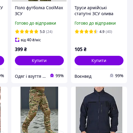
СУ
Поло футболка CoolMax
Труси армійські
ЗСУ
статутні ЗСУ олива
(46,48,50,52,54,56,58,60,
Готово до відправки
Готово до відправки
62,64р) olive
5.0
(24)
4.9
(40)
40
від
₴
/міс
399
₴
105
₴
Купити
Купити
9%
99%
99%
Одяг і взуття для рибалок і мисливців, спецодяг від виробника
Воєнвед