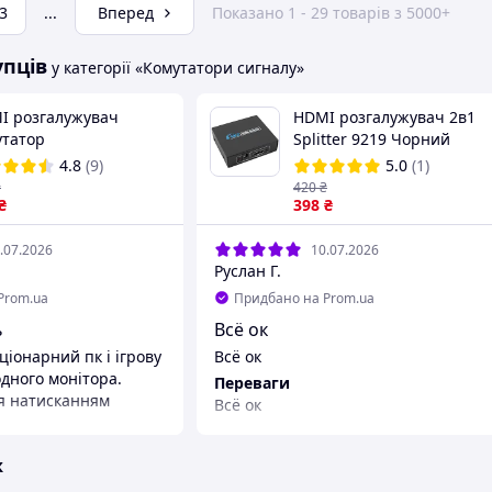
3
...
Вперед
Показано 1 - 29 товарів з 5000+
упців
у категорії «Комутатори сигналу»
I розгалужувач
HDMI розгалужувач 2в1
утатор
Splitter 9219 Чорний
направлений
4.8
(9)
5.0
(1)
емикач 2x1 1x2 для
₴
420
₴
тора телевізора PS4
₴
398
₴
 Plug Play аудіо Dolby
 4K 60Hz
.07.2026
10.07.2026
Руслан Г.
Prom.ua
Придбано на Prom.ua
ь
Всё ок
ціонарний пк і ігрову
Всё ок
одного монітора.
Переваги
я натисканням
Всё ок
ж
лока живлення