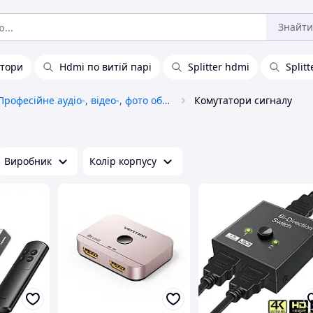
Знайти
ітори
Hdmi по витій парі
Splitter hdmi
Split
Професійне аудіо-, відео-, фото обладнання
Комутатори сигналу
Виробник
Колір корпусу