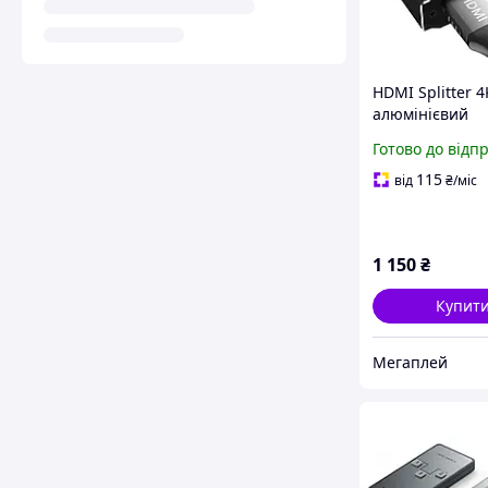
HDMI Splitter 
алюмінієвий
двонаправлени
Готово до відп
Out/2 в 1 Out д
PS4/5, Blu-ray, T
115
від
₴
/міс
Stick
1 150
₴
Купит
Мегаплей