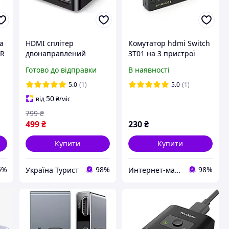
а
HDMI сплітер
Комутатор hdmi Switch
ER
двонаправлений
3T01 на 3 пристрої
 19
Ugreen CM217 2 In 1
Готово до відправки
В наявності
Out HDMI Switcher
Black 4K@60Hz
5.0
(1)
5.0
(1)
50
від
₴
/міс
799
₴
499
₴
230
₴
Купити
Купити
5%
98%
98%
Україна Турист
Интернет-магазин электроники iDevice.