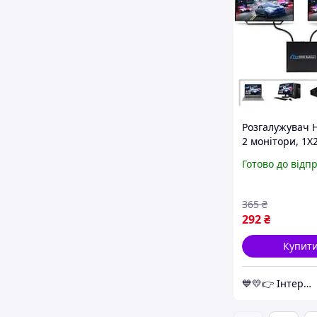
Розгалужувач 
2 монітори, 1X
Splitter Чорний
Готово до відп
сплітер hdmi н
монітори 1080
хаб
365
₴
292
₴
Купит
💙💛👉 Інтернет-маркет "НашТорг" 🎁% 🚚 ⤵