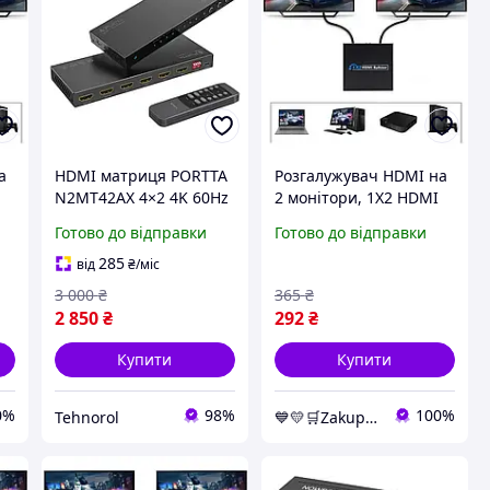
а
HDMI матриця PORTTA
Розгалужувач HDMI на
N2MT42AX 4×2 4K 60Hz
2 монітори, 1X2 HDMI
HDMI 2.0 з ARC,
Splitter Чорний,
Готово до відправки
Готово до відправки
аудіоекстрактором
сплітер hdmi на 2
i
Toslink/3.5 мм та EDID
монітори 1080p, hdmi
285
від
₴
/міс
хаб
3 000
₴
365
₴
2 850
₴
292
₴
Купити
Купити
0%
98%
100%
Tehnorol
💙💛🛒Zakupka - магазин для зручних покупок, з швидкою доставкою по Украіні 🎁% 🚚 ⤵