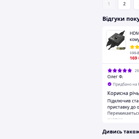
1
2
Відгуки пок
HDM
ком
дво
пер
199
моні
169
Xbox
DTS
26
Олег Ф.
Придбано на 
Корисна річ
Підключив ста
приставку до 
Перемикаетьс
кнопки.
Переваги
Дивись тако
Працюе без б