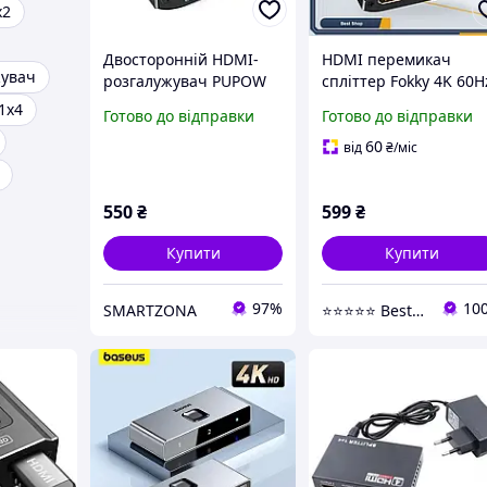
x2
Двосторонній HDMI-
HDMI перемикач
жувач
розгалужувач PUPOW
спліттер Fokky 4K 60H
HS306-BK підтримує 3D
бінаправлений 2в1 1
1х4
Готово до відправки
Готово до відправки
4K Full HD 1080P
HDMI 2.0 алюмінієви
кабель 1м HDR HDCP2
60
від
₴
/міс
550
₴
599
₴
Купити
Купити
97%
10
SMARTZONA
⭐⭐⭐⭐⭐ Best Shop