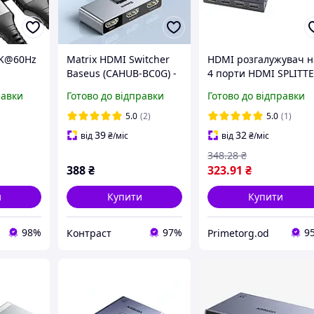
4K@60Hz
Matrix HDMI Switcher
HDMI розгалужувач н
Baseus (CAHUB-BC0G) -
4 порти HDMI SPLITT
й 1 в 2
перемикач HDMI світч
1in4 1 вхід, 4 виходи,
равки
Готово до відправки
Готово до відправки
ля Xbox,
pin (A) (9220)
V, Fire
5.0
(2)
5.0
(1)
39
32
від
₴
/міс
від
₴
/міс
348
.28
₴
388
₴
323
.91
₴
и
Купити
Купити
98%
97%
9
Контраст
Primetorg.od