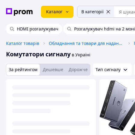
Каталог
В категорії
HDMI розгалужувач
Розгалужувач hdmi на 2 мон
Каталог товарів
Обладнання та товари для надання послуг
Комутатори сигналу
в Україні
За рейтингом
Дешевше
Дорожче
Тип сигналу