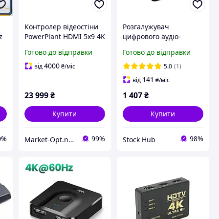
Контролер відеостіни
Розгалужувач
z
PowerPlant HDMI 5x9 4K
цифрового аудіо-
в2
30hz Video Wall
відеосигналу HDMI
Готово до відправки
Готово до відправки
й
(HDVW05)
Ezcoo Switch 8K 1х4 4-
.2
портовий комутатор
4000
від
₴
/міс
5.0
(1)
141
від
₴
/міс
23 999
₴
1 407
₴
Купити
Купити
0%
99%
98%
Market-Opt.net™
Stock Hub