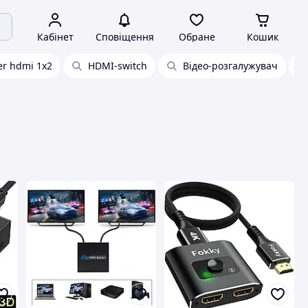
Кабінет
Сповіщення
Обране
Кошик
ter hdmi 1x2
HDMI-switch
Відео-розгалужувач