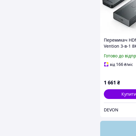
Перемикач HD
Vention 3-в-1 8
4K 144 Гц з пу
Готово до відп
сірий
166
від
₴
/міс
1 661
₴
Купит
DEVON