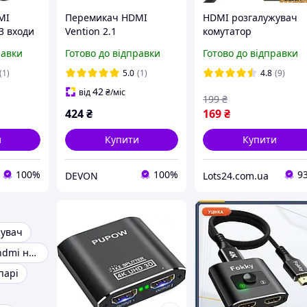
MI
Перемикач HDMI
HDMI розгалужувач
3 входи
Vention 2.1
комутатор
60Гц 4K
двонаправлений 8K
двонаправлений
равки
Готово до відправки
Готово до відправки
льтом
60Гц 4K 120Гц алюміній
перемикач 2x1 1x2 дл
Рожевий
монітора телевізора
(1)
5.0
(1)
4.8
(9)
PS4 Xbox Plug Play ауд
42
від
₴
/міс
199
₴
Dolby DTS 4K 60Hz
424
₴
169
₴
и
Купити
Купити
100%
100%
9
DEVON
Lots24.com.ua
жувач
Розгалужувач hdmi на 2 монітори
парі