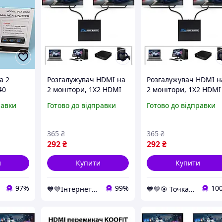
а 2
Розгалужувач HDMI на
Розгалужувач HDMI н
40
2 монітори, 1X2 HDMI
2 монітори, 1X2 HDMI
Splitter Чорний,
Splitter Чорний,
равки
Готово до відправки
Готово до відправки
сплітер hdmi на 2
сплітер hdmi на 2
монітори 1080p, hdmi
монітори 1080p, hdm
хаб
хаб
365
₴
365
₴
292
₴
292
₴
и
Купити
Купити
97%
99%
10
💙💛Інтернет-магазин NaVubir - navubir.com.ua 🎁% 🚚 ⤵
💙💛🎯 Точка кращих покупок ⚖ ⤵