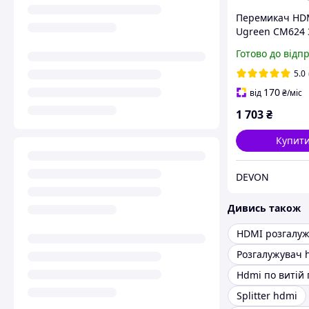
Перемикач HD
Ugreen CM624 
1 вихід 2.1 8K 
Готово до відп
120Гц VRR з пу
Сірий
5.0
170
від
₴
/міс
1 703
₴
Купит
DEVON
Дивись також
HDMI розгалу
Hdmi по витій 
Splitter hdmi