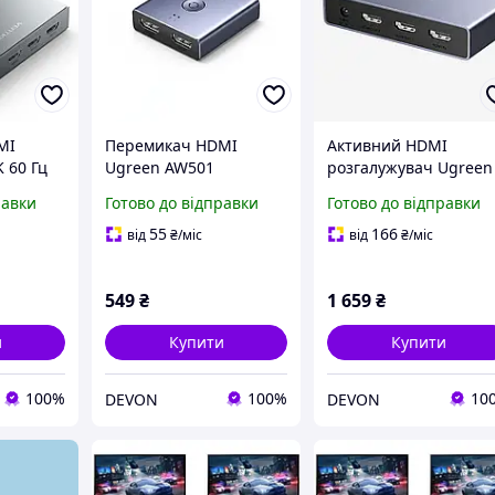
MI
Перемикач HDMI
Активний HDMI
K 60 Гц
Ugreen AW501
розгалужувач Ugreen
льтом ДК
двонаправлений 2.0 4K
AP502 1 вхід 2 виходи
равки
Готово до відправки
Готово до відправки
60Hz алюмінієвий
4K 60 Гц EDID сірий
темно-сірий
(55493)
55
166
від
₴
/міс
від
₴
/міс
549
₴
1 659
₴
и
Купити
Купити
100%
100%
10
DEVON
DEVON