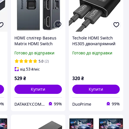
HDMI сплітер Baseus
Techole HDMI Switch
Matrix HDMI Switch
HS305 двонапрямний
Dark Gray (CAHUB-
4K 3D 1080P комутатор
Готово до відправки
Готово до відправки
BC0G)
5.0
(2)
53
від
₴
/міс
529
₴
320
₴
Купити
Купити
0%
99%
99%
DATAKEY.COM.UA
DuoPrime