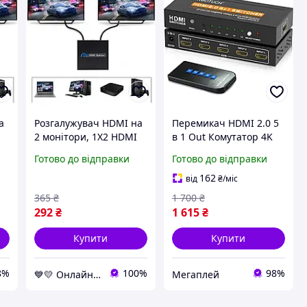
а
Розгалужувач HDMI на
Перемикач HDMI 2.0 5
2 монітори, 1X2 HDMI
в 1 Out Комутатор 4K
Splitter Чорний,
HDMI 2.0 максимум
Готово до відправки
Готово до відправки
сплітер hdmi на 2
3840 x 2160
i
монітори 1080p, hdmi
162
від
₴
/міс
хаб
365
₴
1 700
₴
292
₴
1 615
₴
Купити
Купити
8%
100%
98%
💙💛 Онлайн-гіпермаркет "УкрШоппинг" 👌🎁 🚚 ⤵
Мегаплей