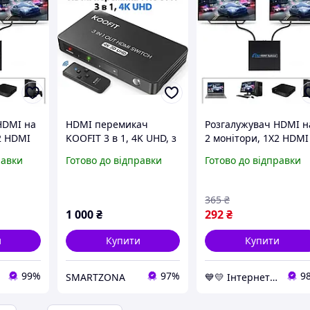
HDMI на
HDMI перемикач
Розгалужувач HDMI н
2 HDMI
KOOFIT 3 в 1, 4K UHD, з
2 монітори, 1X2 HDMI
,
пультом, автоматичне
Splitter Чорний,
равки
Готово до відправки
Готово до відправки
а 2
перемикання,
сплітер hdmi на 2
p, hdmi
підтримка 3D, HDR, для
монітори 1080p, hdm
PS5, Xbox, ПК, ТВ,
хаб
365
₴
проектор
1 000
₴
292
₴
и
Купити
Купити
99%
97%
9
SMARTZONA
💙💛 Інтернет-магазин Non-Stop 🎁% 🚚 ⤵