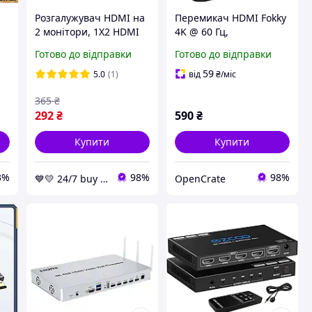
Розгалужувач HDMI на
Перемикач HDMI Fokky
2 монітори, 1X2 HDMI
4K @ 60 Гц,
Splitter Чорний,
двонаправлений
Готово до відправки
Готово до відправки
я
сплітер hdmi на 2
розгалужувач HDMI
монітори 1080p, hdmi
Розгалужувач HDMI 2 в
59
5.0
(1)
від
₴
/міс
іо
хаб
1 з кабелем HDMI 2.0
365
₴
довжиною 1 м (3,3
292
₴
590
₴
Купити
Купити
3%
98%
98%
💙💛 24/7 buy цілодобовий магазин з топовими товарами 👌% 🚚 ⤵
OpenCrate