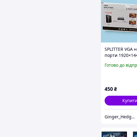
SPLITTER VGA н
порти 1920×14
200MHz
Готово до відп
450
₴
Купит
Ginger_Hedgehogshop