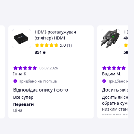
HDMI-розгалужувач
HDMI
(сплітер) HDMI
4K 6
розгалужувач на 2 порти
розга
5.0
(1)
HDMI SPLITTER 1 in 2 Топ
алюм
351
₴
590
продаж
Xbox
06.07.2026
23.
Інна К.
Вадим М.
Придбано на Prom.ua
Придбано на P
Відповідає опису і фото
Досить якісн
Все супер
Досить якісне 
обратна суміст
Переваги
низким станда
Ціна
затримка при 
Недоліки
річь.
Потрібна розетка
Переваги