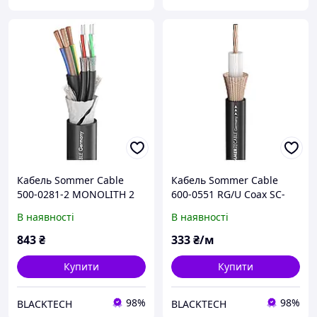
Кабель Sommer Cable
Кабель Sommer Cable
500-0281-2 MONOLITH 2
600-0551 RG/U Coax SC-
DMX-Kombil./black
Classic Series MKII; 1 x
В наявності
В наявності
3x2,50mm² + Чорний
1,98; PVC Ø 10,30 mm
чорний
843
₴
333
₴/м
Купити
Купити
98%
98%
BLACKTECH
BLACKTECH