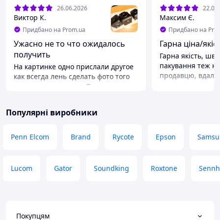
26.06.2026
22.06
Виктор К.
Максим Є.
Придбано на Prom.ua
Придбано на Pro
Ужасно не то что ожидалось
Гарна ціна/якіс
получить
Гарна якість, шв
пакування теж на
На картинке одно прислали другое
продавцю, вдали
как всегда лень сделать фото того
что продают печаль Описал
проблему исправили фотографию
на сайте и вернули деньги укажут
Популярні виробники
куда отправить верну товар
Переваги
Penn Elcom
Brand
Rycote
Epson
Samsu
Не подошёл товар вернули деньги
Недоліки
Не соответствует информации на
Lucom
Gator
Soundking
Roxtone
Sennh
сайте
Покупцям