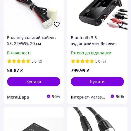
Балансувальний кабель
Bluetooth 5.3
5S, 22AWG, 20 см
аудіоприймач Receiver
SPDIF Optical Toslink RCA
В наявності
Готово до відправки
3.5mm AUX
5.0
(2)
5.0
(2)
58
.87
₴
799
.99
₴
Купити
Купити
96%
96%
МегаШара
Інтернет-магазин РозвивайКа