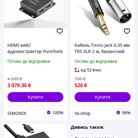
HDMI eARC
Кабель Tisino Jack 6.35 мм
аудіоекстрактор PureTools
TRS XLR 2 м, балансний
PT-C-HDEARC-4K 18Gbps
аудіокабель, професійний
Готово до відправки
Готово до відправки
4K 60Hz Dolby Atmos DTS-
для мікшера, колонок,
HD DTS
студії
52
від
₴
/міс
4 399
₴
700
₴
3 079
.30
₴
520
₴
Купити
Купити
100%
96%
SIMONIX
Ya.shop
Дивись також