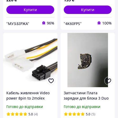
Купити
Купити
96%
100%
"МУЗ.БІРЖА"
"4K60FPS"
Кабель живлення Video
Запчастини Плата
power 8pin to 2molex
зарядки для блока 3 Duo
Atcom
Готово до відправки
Готово до відправки
5.0
(4)
5.0
(5)