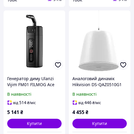
Генератор диму Ulanzi
Аналоговий динамік
Vijim FM01 FILMOG Ace
Hikvision DS-QAZ0510G1
Portable Fog Machine
підвісний, 1x 1,0-
В наявності
В наявності
Without Fog Juice and
дюймовий твітер, 1x 6,5-
battery (R004 FM01) 36
дюймовий вуфер
514
446
від
₴
/міс
від
₴
/міс
ефектів диму, 40W
5 141
₴
4 455
₴
Купити
Купити