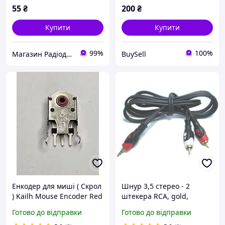
55
₴
200
₴
Купити
Купити
99%
100%
Магазин Радіодеталей
BuySell
Енкодер для миші ( Скрол
Шнур 3,5 стерео - 2
) Kailh Mouse Encoder Red
штекера RCA, gold,
Червоний (11 MM)
діам.-4х8мм., 1,2 м,
Готово до відправки
Готово до відправки
чорний