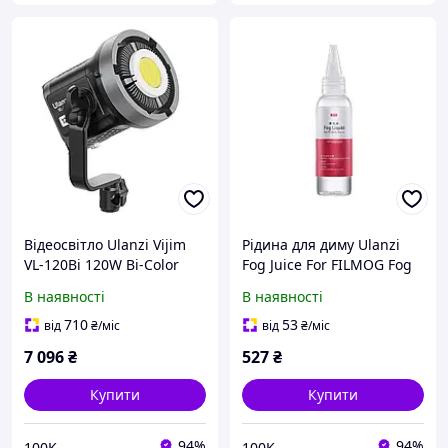
Відеосвітло Ulanzi Vijim
Рідина для диму Ulanzi
VL-120Bi 120W Bi-Color
Fog Juice For FILMOG Fog
Light (L065CNA1 VL120Bi)
Machine 60ML (R002
В наявності
В наявності
(Без блока живлення) 973
FM01) не токсична, без
г, CRI 95+
запаху
710
53
від
₴
/міс
від
₴
/міс
7 096
₴
527
₴
Купити
Купити
94%
94%
100K
100K