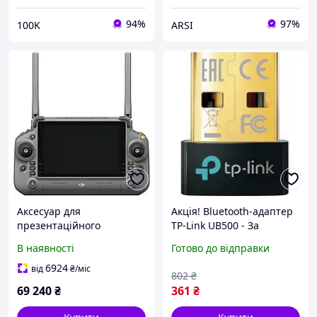
94%
97%
100K
ARSI
Аксесуар для
Акція! Bluetooth-адаптер
презентаційного
TP-Link UB500 - За
обладнання Dji Rc Plus
кращою ціною!
В наявності
Готово до відправки
(Inspire 3)
6924
від
₴
/міс
802
₴
69 240
₴
361
₴