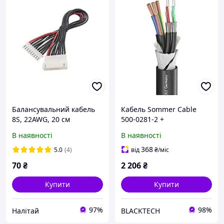
Балансувальний кабель
Кабель Sommer Cable
8S, 22AWG, 20 см
500-0281-2 +
Seetronic(XLR/PowerCon)
В наявності
В наявності
Чорний
368
5.0
(4)
від
₴
/міс
70
₴
2 206
₴
Купити
Купити
97%
98%
Налітай
BLACKTECH