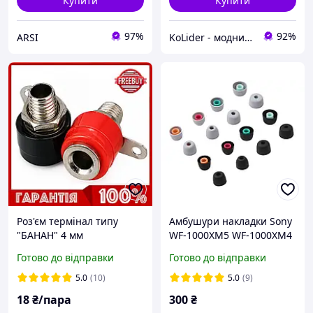
Купити
Купити
97%
92%
ARSI
KoLider - модний магазин
Роз'єм термінал типу
Амбушури накладки Sony
"БАНАН" 4 мм
WF-1000XM5 WF-1000XM4
WF-1000XM3 WI-1000XM2
Готово до відправки
Готово до відправки
Комплект 4 пари
5.0
(10)
5.0
(9)
18
₴/пара
300
₴