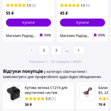
5.0
(3)
5.0
(3)
55
₴
45
₴
Купити
Купити
99%
99%
Магазин Радіодеталей
Магазин Радіодеталей
1
2
3
...
Показано 1 - 29 товарів з 4000+
Відгуки покупців
у категорії «Запчастини і
комплектуючі для професійного аудіо-відео обладнання»
Кутова зв'язка С1214 для
Баланс
акустичних систем
8S, 22A
52х52х52мм двостороння,
5.0
(1)
пластикова. З ніжкою
36
₴
70
₴
мама+тато.