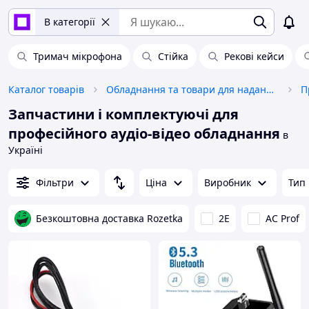
В категорії
Тримач мікрофона
Стійка
Рекові кейси
Каталог товарів
Обладнання та товари для надання послуг
Запчастини і комплектуючі для
професійного аудіо-відео обладнання
в
Україні
Фільтри
Ціна
Виробник
Тип
Безкоштовна доставка Rozetka
2E
AC Prof