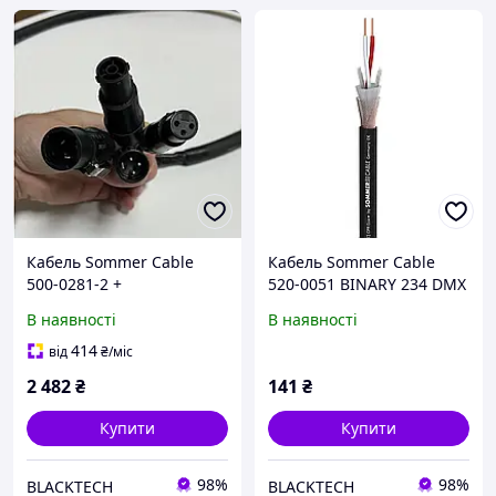
Кабель Sommer Cable
Кабель Sommer Cable
500-0281-2 +
520-0051 BINARY 234 DMX
Seetronic(XLR/PowerCon)IP
Чорний
В наявності
В наявності
65 Чорний
414
від
₴
/міс
2 482
₴
141
₴
Купити
Купити
98%
98%
BLACKTECH
BLACKTECH