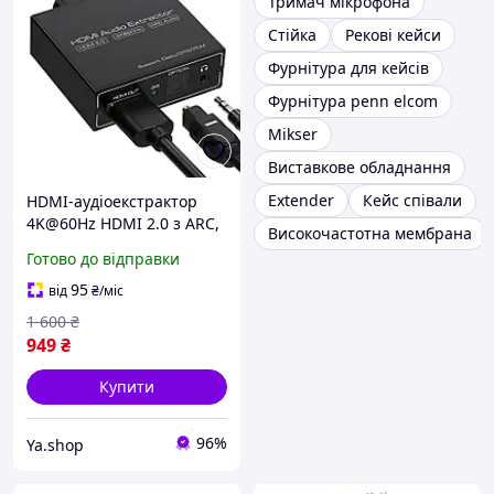
Тримач мікрофона
Стійка
Рекові кейси
Фурнітура для кейсів
Фурнітура penn elcom
Mikser
Виставкове обладнання
Extender
Кейс співали
HDMI-аудіоекстрактор
4K@60Hz HDMI 2.0 з ARC,
Високочастотна мембрана
Optical SPDIF та AUX 3,5
Готово до відправки
мм, Dolby/DTS/PCM
95
від
₴
/міс
1 600
₴
949
₴
Купити
96%
Ya.shop