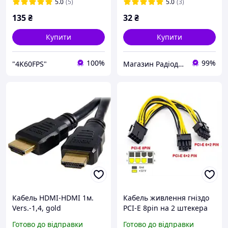
5.0
(5)
5.0
(3)
135
₴
32
₴
Купити
Купити
100%
99%
"4K60FPS"
Магазин Радіодеталей
Кабель HDMI-HDMI 1м.
Кабель живлення гніздо
Vers.-1,4, gold
PCI-E 8pin на 2 штекера
PCI-E 8pin (6 + 2) GPU
Готово до відправки
Готово до відправки