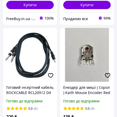
Купити
Купити
100%
99%
FreeBuy.in.ua - Інтернет-магазин
Продаємо все
Готовий інсертний кабель
Енкодер для миші ( Скрол
ROCKCABLE RCL20912 D4
) Kailh Mouse Encoder Red
Червоний (9 MM)
Готово до відправки
Готово до відправки
5.0
(6)
5.0
(6)
220
₴
135
₴