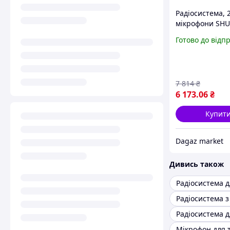
Радіосистема, 
мікрофони SH
UGX9II
Готово до відп
7 814
₴
6 173
.06
₴
Купит
Dagaz market
Дивись також
Мікрофон для 