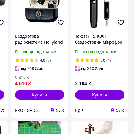
Бездротова
Takstar TS-K301
радіосистема Hollyland
бездротовий мікрофон
RX
Lark M2 Duo with USB-C
Готово до відправки
Готово до відправки
Plug із кейсом для
бездротової зарядки
4.0
(5)
5.0
(1)
768
210
від
₴
/міс
від
₴
/міс
6 210
₴
4 610
₴
2 104
₴
Купити
Купити
3%
98%
97%
PROF GADGET
Бріз