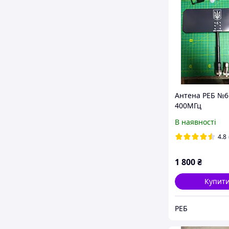
Антена РЕБ №6
400МГц
В наявності
4.8
1 800
₴
Купит
РЕБ