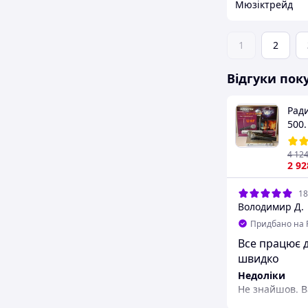
Мюзіктрейд
1
2
Відгуки пок
Ради
500.
раді
4 12
2 92
18
Володимир Д.
Придбано на 
Все працює 
швидко
Недоліки
Не знайшов. В