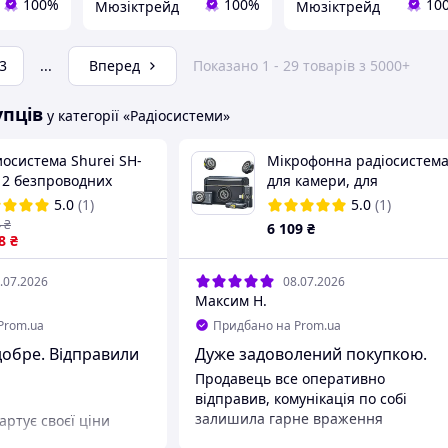
100%
100%
10
Мюзіктрейд
Мюзіктрейд
3
...
Вперед
Показано 1 - 29 товарів з 5000+
упців
у категорії «Радіосистеми»
осистема Shurei SH-
Мікрофонна радіосистем
 2 безпроводних
для камери, для
омікрофона (10)
смартфона Hollyland Lark
5.0
(1)
5.0
(1)
M2 Combo
4
₴
6 109
₴
8
₴
.07.2026
08.07.2026
Максим Н.
Prom.ua
Придбано на Prom.ua
добре. Відправили
Дуже задоволений покупкою.
Продавець все оперативно
відправив, комунікація по собі
залишила гарне враження
артує своєї ціни
Переваги