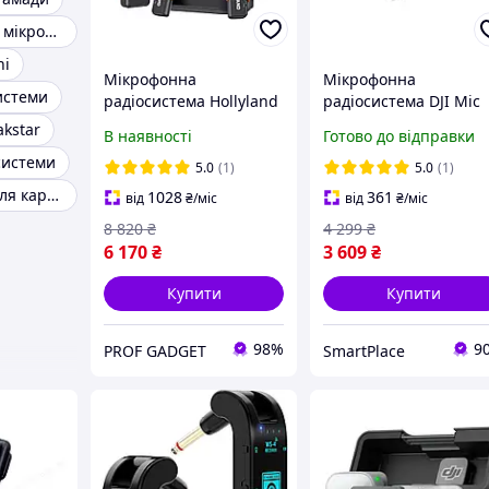
Радіосистема 2 мікрофони
ni
Мікрофонна
Мікрофонна
истеми
радіосистема Hollyland
радіосистема DJI Mic
Lark M2S Ultimate
Mini 2 1TX + 1RX
akstar
В наявності
Готово до відправки
Combo
(CP.RN.00000530.01)
системи
5.0
(1)
5.0
(1)
Радіосистема для караоке
1028
361
від
₴
/міс
від
₴
/міс
8 820
₴
4 299
₴
6 170
₴
3 609
₴
Купити
Купити
98%
9
PROF GADGET
SmartPlace