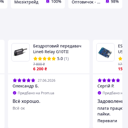
0%
100%
98%
Мюзіктрейд
Оптовичок - Одеса
а
Бездротовий передавач
ESP8
Line6 Relay G10TII
USB 
5.0
(1)
7 800
₴
176
.2
6 200
₴
158
.
27.06.2026
17.
Олександр Б.
Сергій Р.
Придбано на Prom.ua
Придбано на P
Всё хорошо.
Задоволений
Всё ок
плата працює, 
пайки.
Переваги
маленьке