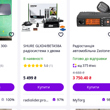
 300-
SHURE GLXD4/BETA58A
Радіостанція
радіосистема з двома
автомобільна Zastone
ручними мікрофонами
В наявності
Готово до відправки
375
(6)
5.0
(1)
від
₴
/міс
4 688
₴
5 499
₴
3 750
.40
₴
и
Купити
Купити
100%
97%
9
radiolider.prom.ua
MyTorg