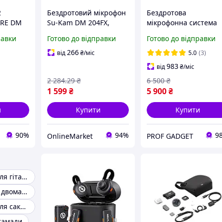
2
Бездротовий мікрофон
Бездротова
URE DM
Su-Kam DM 204FX,
мікрофонна система
Чорний / Портативна
Hollyland Lark M2
равки
Готово до відправки
Готово до відправки
радіосистема з двома
Combo з кейсом для
мікрофонами /
бездротової зарядки
266
від
₴
/міс
5.0
(3)
Мікрофонна система
983
від
₴
/міс
2 284
.29
₴
6 500
₴
1 599
₴
5 900
₴
и
Купити
Купити
90%
94%
9
OnlineMarket
PROF GADGET
Радіосистема для гітари
Радіосистема з двома ручними мікрофонами
Радіосистема для саксофона
тамади