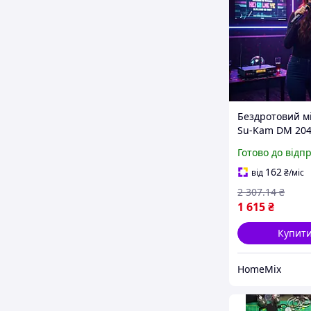
Бездротовий м
Su-Kam DM 204
Чорний / Порт
Готово до відп
радіосистема з
мікрофонами /
162
від
₴
/міс
Мікрофонна си
2 307
.14
₴
1 615
₴
Купит
HomeMix