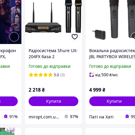
ікрофон
Радіосистема Shure UX-
Вокальна радіосисте
FX,
204FX база 2
JBL PARTYBOX WIRELE
ативна
радіомікрофони
MIC
равки
Готово до відправки
Готово до відправки
 двома
500
5.0
(3)
від
₴
/міс
стема
2 218
₴
4 999
₴
и
Купити
Купити
91%
97%
9
miropt.com.ua інтернет магазин. Доставка по Україні 1-2 дні
Паті на Хаті