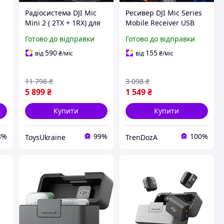
Радіосистема DJI Mic
Ресивер DJI Mic Series
Mini 2 ( 2TX + 1RX) для
Mobile Receiver USB
запису звуку, стрімів,
Type-C для смартфона,
Готово до відправки
Готово до відправки
інтерв'ю та
приймач для
відеозйомки із
бездротового
590
155
від
₴
/міс
від
₴
/міс
зарядним кейсом
мікрофона DJI Mic Mini
11 798
₴
3 098
₴
5 899
₴
1 549
₴
Купити
Купити
8%
99%
100%
ToysUkraine
TrenDozA