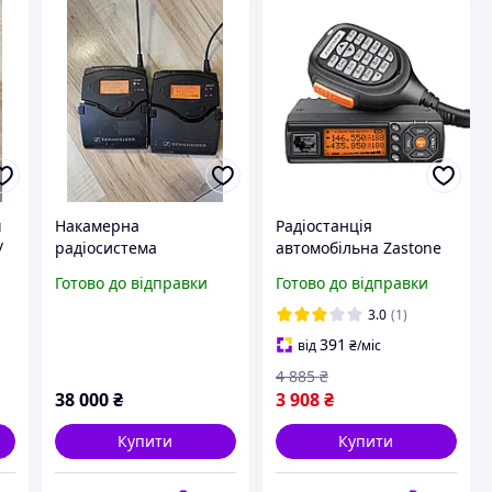
ч
Накамерна
Радіостанція
/
радіосистема
автомобільна Zastone
Sennheiser 2000XP
Хіт продажу!
Готово до відправки
Готово до відправки
(Band Gw) Б/У
3.0
(1)
391
від
₴
/міс
4 885
₴
38 000
₴
3 908
₴
Купити
Купити