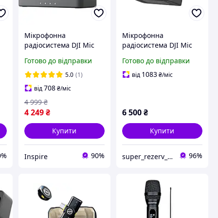
Мікрофонна
Мікрофонна
радіосистема DJI Mic
радіосистема DJI Mic
Mini 2 1TX + 1 Mobile RX
Mini (2TX + 1RX +
Готово до відправки
Готово до відправки
+ Charging Case (1
Charging Case)
мікрофон)
1083
5.0
(1)
від
₴
/міс
708
від
₴
/міс
4 999
₴
4 249
₴
6 500
₴
Купити
Купити
0%
90%
96%
Inspire
super_rezerv_market