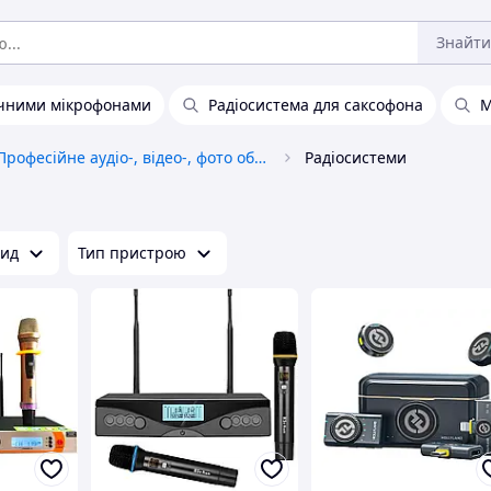
Знайти
учними мікрофонами
Радіосистема для саксофона
М
Професійне аудіо-, відео-, фото обладнання
Радіосистеми
ид
Тип пристрою