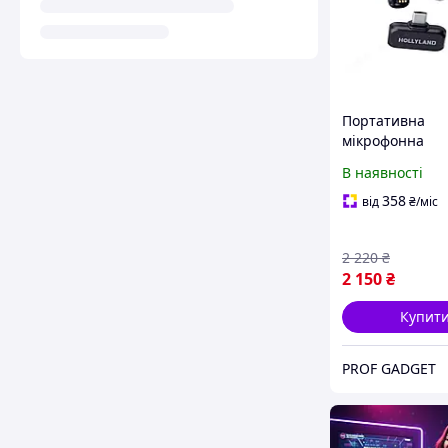
Портативна
мікрофонна
радіосистема H
В наявності
Lark A1 Mini D
358
від
₴
/міс
2 220
₴
2 150
₴
Купит
PROF GADGET