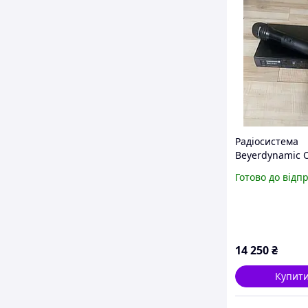
Радіосистема
Beyerdynamic 
Set (Б/У)
Готово до відп
14 250
₴
Купит