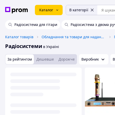
Каталог
В категорії
Радіосистема для гітари
Радіосистема з двома р
Каталог товарів
Обладнання та товари для надання послуг
Радіосистеми
в Україні
За рейтингом
Дешевше
Дорожче
Виробник
В