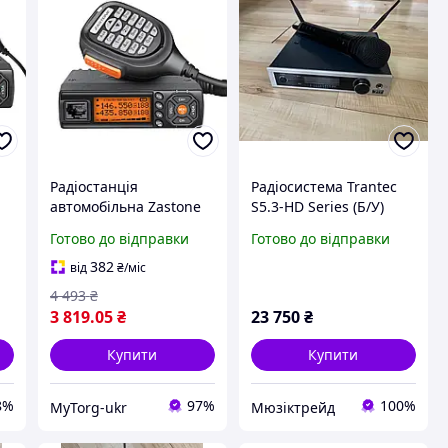
Радіостанція
Радіосистема Trantec
автомобільна Zastone
S5.3-HD Series (Б/У)
Готово до відправки
Готово до відправки
382
від
₴
/міс
4 493
₴
3 819
.05
₴
23 750
₴
Купити
Купити
8%
97%
100%
MyTorg-ukr
Мюзіктрейд