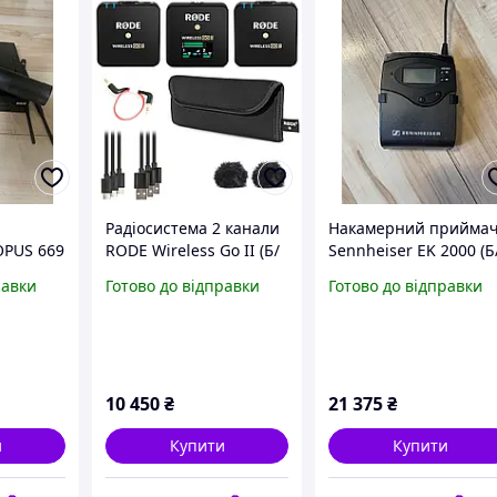
Радіосистема 2 канали
Накамерний прийма
OPUS 669
RODE Wireless Go II (Б/
Sennheiser EK 2000 (Б
У)
У)
равки
Готово до відправки
Готово до відправки
10 450
₴
21 375
₴
и
Купити
Купити