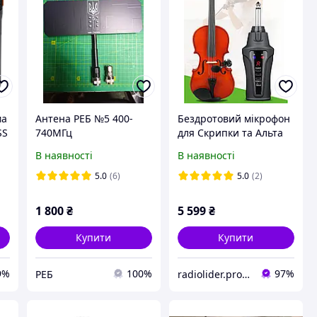
ма
Антена РЕБ №5 400-
Бездротовий мікрофон
SS
740МГц
для Скрипки та Альта
ACEMIC VT-5
В наявності
В наявності
радіосистема Violin &
Alto
5.0
(6)
5.0
(2)
1 800
₴
5 599
₴
Купити
Купити
9%
100%
97%
РЕБ
radiolider.prom.ua