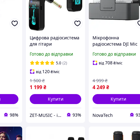
Цифрова радіосистема
Мікрофонна
для гітари
радіосистема DJI Mic
ollyland
(інструментальна)
Mini 2 1TX + 1 Mobile 
Готово до відправки
Готово до відправки
uo USB-C
Deviser WS-4 2.4G Black
+ Charging Case (1
мікрофон)
708
5.0
(2)
від
₴
/міс
120
від
₴
/міс
1 500
₴
4 999
₴
1 199
₴
4 249
₴
и
Купити
Купити
98%
93%
9
ZET-MUSIC - інтернет-магазин музичних інструментів
NovaTech