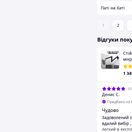
Паті на Хаті
1
2
Відгуки пок
Сті
мікр
Blue
Sam
1 34
31
Денис С.
Придбано на 
Чудово
Задоволений 
вдалий вибір ,
легкий в експл