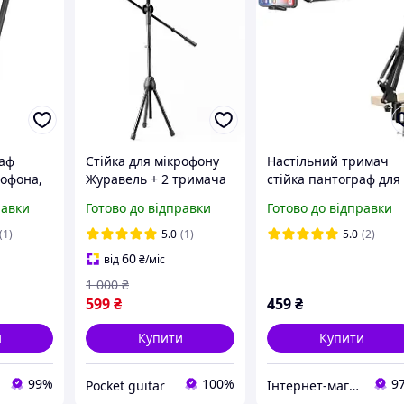
раф
Стійка для мікрофону
Настільний тримач
рофона,
Журавель + 2 тримача
стійка пантограф для
ний
в комплекті
телефону Bodasan
равки
Готово до відправки
Готово до відправки
(NB35PH)
(1)
5.0
(1)
5.0
(2)
60
від
₴
/міс
1 000
₴
599
₴
459
₴
и
Купити
Купити
99%
100%
9
Pocket guitar
Інтернет-магазин "4buy"