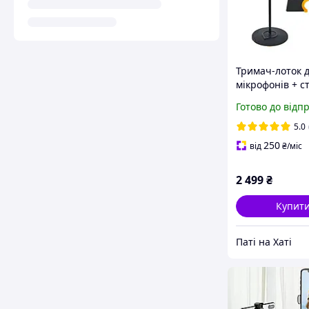
Тримач-лоток д
мікрофонів + с
Roadworx 6 Mic
Готово до відп
Stand Bundle
5.0
250
від
₴
/міс
2 499
₴
Купит
Паті на Хаті