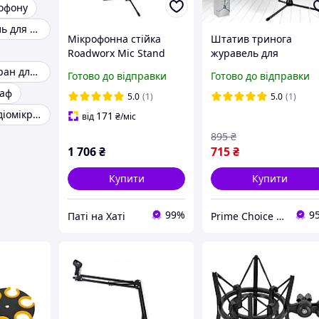
рофону
Стійка журавель для мікрофону
Мікрофонна стійка
Штатив тринога
Roadworx Mic Stand
журавель для
Tripod Boom
мікрофона Pro
Акустичний екран для мікрофону
Готово до відправки
Готово до відправки
Microphone Stand
раф
підлогова мікрофонн
5.0
(1)
5.0
(1)
стійка з 2 тримачами
Тримач для радіомікрофона
171
від
₴
/міс
895
₴
1 706
₴
715
₴
Купити
Купити
99%
9
Паті на Хаті
Prime Choice - Кращий вибір