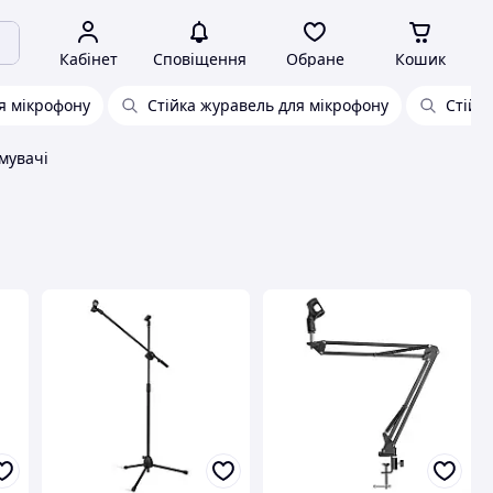
Кабінет
Сповіщення
Обране
Кошик
я мікрофону
Стійка журавель для мікрофону
Стійк
мувачі