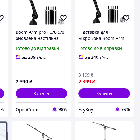
Boom Arm pro - 3/8 5/8
Підставка для
оновлена настільна
мікрофона Boom Arm
мікрофонна стійка з
Pro V50 з
Готово до відправки
Готово до відправки
настільним
антивібраційним
затискачем, що
затиском адаптер 3/8-
239
240
від
₴
/міс
від
₴
/міс
запобігає тремтінню,
5/8 для настільного
довгим тримачем для
кронштейна
3 199
₴
2 390
₴
2 399
₴
Купити
Купити
7%
98%
99%
OpenCrate
EzyBuy