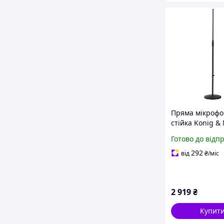
Пряма мікроф
стійка Konig &
260/1 (BLACK)
Готово до відп
292
від
₴
/міс
2 919
₴
Купит