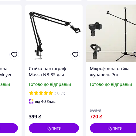
онна
Стійка пантограф
Мікрофонна стійка
 Meyer
Massa NB-35 для
журавель Pro
мікрофона 80 см,
Microphone Stand
равки
Готово до відправки
Готово до відправки
тримач для мікрофона
штатив тринога з
регульованою висот
5.0
(1)
для 2 мікрофонів
40
від
₴
/міс
900
₴
399
₴
720
₴
и
Купити
Купити