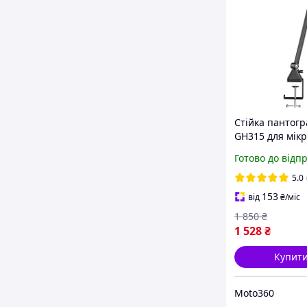
Стійка пантог
GH315 для мік
посилена Чор
Готово до відп
5.0
153
від
₴
/міс
1 850
₴
1 528
₴
Купит
Moto360