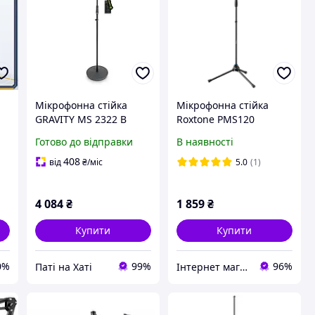
Мікрофонна стійка
Мікрофонна стійка
GRAVITY MS 2322 B
Roxtone PMS120
а
Готово до відправки
В наявності
до
8
408
від
₴
/міс
5.0
(1)
4 084
₴
1 859
₴
Купити
Купити
0%
99%
96%
Паті на Хаті
Інтернет магазин VOVMUSIC