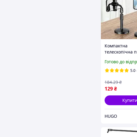
Компактна
телескопічна п
для телефону (
Готово до відп
/ Настільний 
для телефону /
5.0
для телефону
184
.29
₴
129
₴
Купит
HUGO