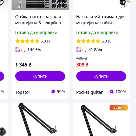
Стійка-пантограф для
Настільний тримач для
мікрофона 3-секційна
мікрофона стійка-
для Blue Yeti / HyperX /
пантограф + тримач
Готово до відправки
Готово до відправки
Fifine / Samson Black
для мікрофону в
а
комплекті
5.0
(4)
5.0
(8)
134
31
від
₴
/міс
від
₴
/міс
400
₴
1 345
₴
309
₴
Купити
Купити
5%
99%
100%
Topstor
Pocket guitar