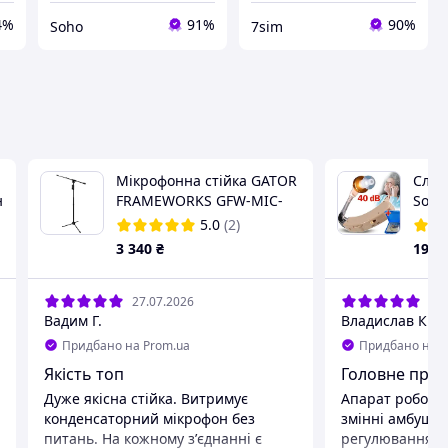
4%
91%
90%
Soho
7sim
Мікрофонна стійка GATOR
Слух
н
FRAMEWORKS GFW-MIC-
Soni
2120
унів
5.0
(2)
бата
3 340
₴
199
регу
гучн
27.07.2026
27.
Вадим Г.
Владислав К.
Придбано на Prom.ua
Придбано на P
Якість топ
Головне прац
Дуже якісна стійка. Витримує
Апарат робочий
конденсаторний мікрофон без
змінні амбушур
питань. На кожному зʼєднанні є
регулювання зв