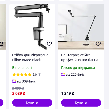
Стійка для мікрофона
Пантограф стійка
Fifine BM88 Black
професійна настільна
для мікрофона
В наявності
Готово до відправки
посилена чорна
ою
металева для дому і
225
5.0
(1)
від
₴
/міс
студії
309
від
₴
/міс
3 099
₴
3 089
₴
1 349
₴
Купити
Купити