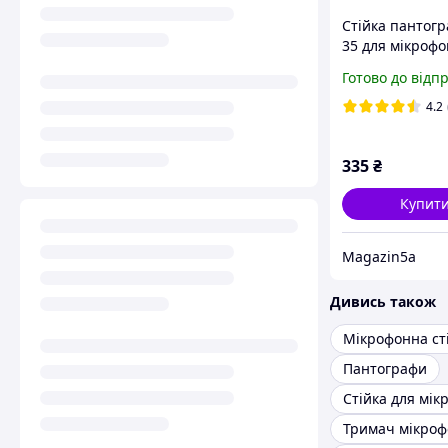
Стійка пантогр
35 для мікрофо
тримач для мі
Готово до відп
4.2
335
₴
Купит
Magazin5a
Дивись також
Пантографи
Стійка для мік
Тримач мікроф