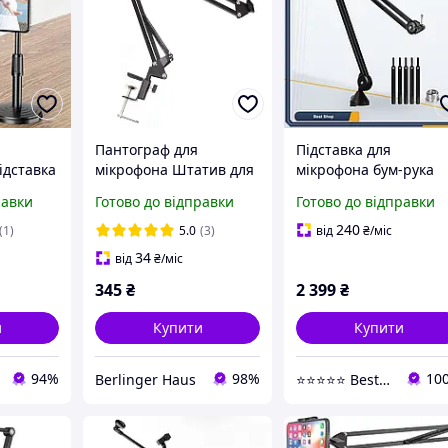
Пантограф для
Підставка для
ідставка
мікрофона Штатив для
мікрофона бум-рука
24-35 см)
мікрофона 80 см Різьба
LANUCN V50 настільн
равки
Готово до відправки
Готово до відправки
тримач
3/8 і 5/8
50 50 см 360° затиск 
 Стійка
7.5 см адаптер 3/8-5/
240
(1)
5.0
(3)
від
₴
/міс
до 2 кг ABS сталь
34
від
₴
/міс
345
₴
2 399
₴
и
Купити
Купити
94%
98%
10
Berlinger Haus
⭐⭐⭐⭐⭐ Best Shop