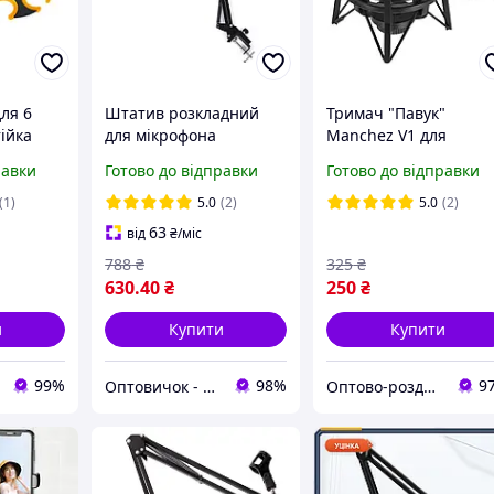
ля 6
Штатив розкладний
Тримач "Павук"
тійка
для мікрофона
Manchez V1 для
 Holder
Червоний Хіт продажу!
мікрофону Black
равки
Готово до відправки
Готово до відправки
(1)
5.0
(2)
5.0
(2)
63
від
₴
/міс
788
₴
325
₴
630
.40
₴
250
₴
и
Купити
Купити
99%
98%
9
Оптовичок - Одеса
Оптово-роздрібний інтернет-магазин "NicePrice"