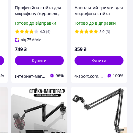
Професійна стійка для
Настільний тримач для
мікрофону (журавель,
мікрофона стійка-
а
підлогова)
пантограф Bodasan
Готово до відправки
Готово до відправки
Sound (hbs-1)
4.0
(4)
5.0
(3)
75
від
₴
/міс
749
₴
359
₴
Купити
Купити
4%
96%
100%
Інтернет-магазин "Fotosvet"
4-sport.com.ua