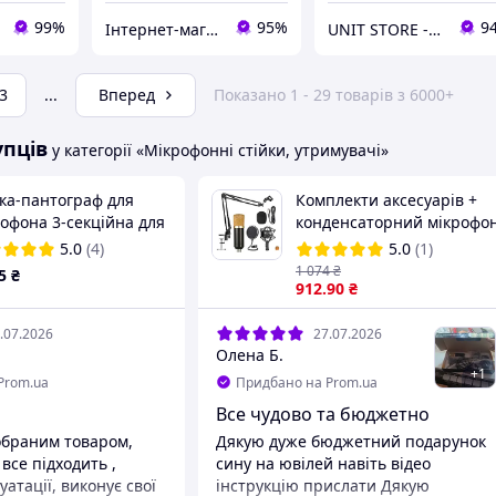
99%
95%
9
Інтернет-магазин smartmiks.com.ua
UNIT STORE - інтернет-магазин для всієї родини
3
...
Вперед
Показано 1 - 29 товарів з 6000+
упців
у категорії «Мікрофонні стійки, утримувачі»
йка-пантограф для
Комплекти аксесуарів +
офона 3-секційна для
конденсаторний мікрофо
 Yeti / HyperX / Fifine /
5.0
(4)
5.0
(1)
son Black
1 074
₴
5
₴
912
.90
₴
.07.2026
27.07.2026
Олена Б.
+
1
Prom.ua
Придбано на Prom.ua
Все чудово та бюджетно
обраним товаром,
Дякую дуже бюджетний подарунок
 все підходить ,
сину на ювілей навіть відео
уатації, виконує свої
інструкцію прислати Дякую