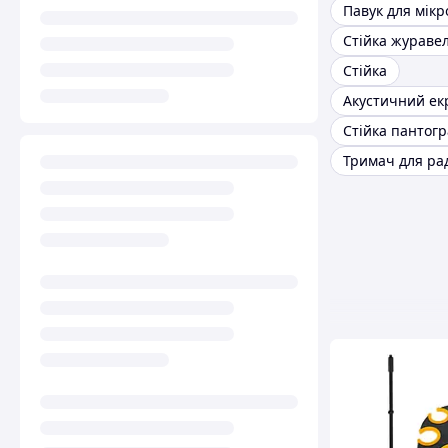
Павук для мік
Стійка
Стійка пантог