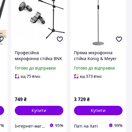
Професійна
Пряма мікрофонна
мікрофонна стійка BNK
стійка Konig & Meyer
BK200 (підлоговий
260/1 (GRAY)
Готово до відправки
Готово до відправки
журавель на 2
мікрофона)
75
373
від
₴
/міс
від
₴
/міс
749
₴
3 729
₴
Купити
Купити
7%
95%
99%
Інтернет-магазин smartmiks.com.ua
Паті на Хаті