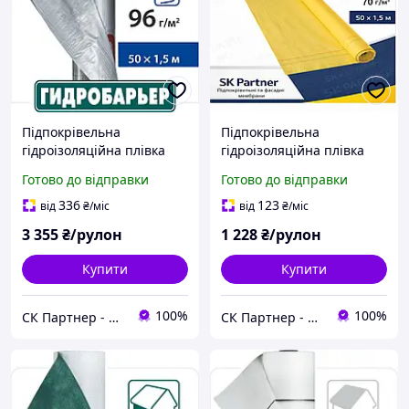
Підпокрівельна
Підпокрівельна
гідроізоляційна плівка
гідроізоляційна плівка
Гідробар'єр Д 96 СИ Juta
Гідробар'єр Masterplast
Готово до відправки
Готово до відправки
96 г/м2 (75м2 рулон)
Foil MP 70 г/м2 (75м2
рулон)
336
123
від
₴
/міс
від
₴
/міс
3 355
₴/рулон
1 228
₴/рулон
Купити
Купити
100%
100%
СК Партнер - Магазин покрівельних і фасадних матеріалів
СК Партнер - Магазин покрівельних і фасадних матеріалів