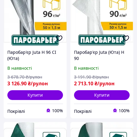
Паробар'єр Juta Н 96 СІ
Паробар'єр Juta (Юта) H
(Юта)
90
В наявності
В наявності
3 678
.70
₴/рулон
3 191
.90
₴/рулон
3 126
.90
₴/рулон
2 713
.10
₴/рулон
Купити
Купити
100%
100%
Покрівлі
Покрівлі