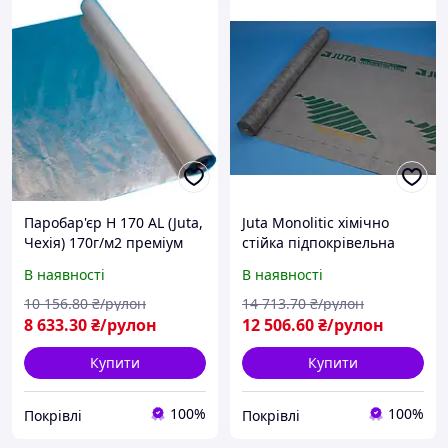
Паробар'єр H 170 AL (Juta,
Juta Monolitic хімічно
Чехія) 170г/м2 преміум
стійка підпокрівельна
ТОП
мембрана
В наявності
В наявності
10 156
.80
₴/рулон
14 713
.70
₴/рулон
8 633
.30
₴/рулон
12 506
.60
₴/рулон
Купити
Купити
100%
100%
Покрівлі
Покрівлі