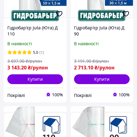
Гідробар'єр Juta (Юта) Д
Гідробар'єр Juta (Юта) Д
110
90
В наявності
В наявності
5.0
(1)
3 697
.90
₴/рулон
3 191
.90
₴/рулон
3 143
.20
₴/рулон
2 713
.10
₴/рулон
Купити
Купити
100%
100%
Покрівлі
Покрівлі