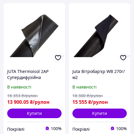
JUTA Thermoisol 2AP
Juta Вітробар'єр WB 270г/
Супердифузійна
м2
мембрана
В наявності
В наявності
16 353
₴/рулон
18 300
₴/рулон
13 900
.05
₴/рулон
15 555
₴/рулон
Купити
Купити
100%
100%
Покрівлі
Покрівлі