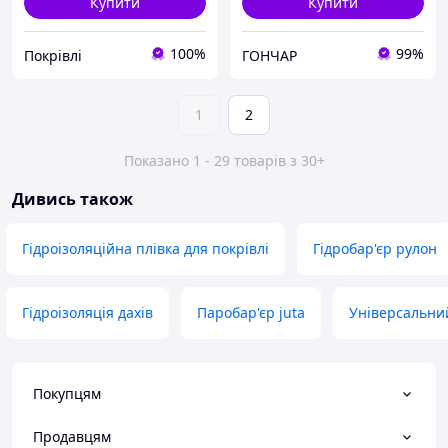
Купити
Купити
100%
99%
Покрівлі
ГОНЧАР
1
2
Показано 1 - 29 товарів з 30+
Дивись також
Гідроізоляційна плівка для покрівлі
Гідробар'єр рулон
Гідроізоляція дахів
Паробар'єр juta
Універсальний
Покупцям
Продавцям