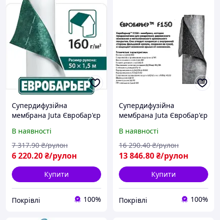
Супердифузійна
Супердифузійна
мембрана Juta Євробар'єр
мембрана Juta Євробар'єр
Q160
F150 500 г/м. кв
В наявності
В наявності
7 317
.90
₴/рулон
16 290
.40
₴/рулон
6 220
.20
₴/рулон
13 846
.80
₴/рулон
Купити
Купити
100%
100%
Покрівлі
Покрівлі