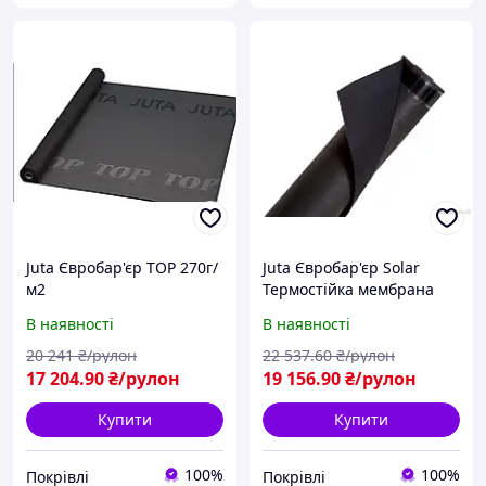
Juta Євробар'єр TOP 270г/
Juta Євробар'єр Solar
м2
Термостійка мембрана
300г/м2
В наявності
В наявності
20 241
₴/рулон
22 537
.60
₴/рулон
17 204
.90
₴/рулон
19 156
.90
₴/рулон
Купити
Купити
100%
100%
Покрівлі
Покрівлі