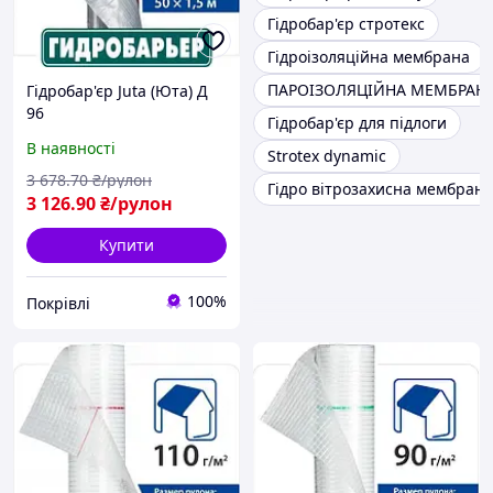
Гідробар'єр стротекс
Гідроізоляційна мембрана
ПАРОІЗОЛЯЦІЙНА МЕМБРАН
Гідробар'єр Juta (Юта) Д
96
Гідробар'єр для підлоги
В наявності
Strotex dynamic
3 678
.70
₴/рулон
Гідро вітрозахисна мембрана
3 126
.90
₴/рулон
Купити
100%
Покрівлі