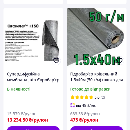
Супердифузійна
Гідробар'єр крівельний
мембрана Juta Євробар'єр
1.5х40м (50 г/м) плівка для
F150 light
даху
В наявності
Готово до відправки
5.0
(2)
48
від
₴
/міс
15 570
₴/рулон
633
.33
₴/рулон
13 234
.50
₴/рулон
475
₴/рулон