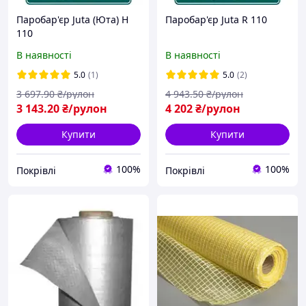
Паробар'єр Juta (Юта) H
Паробар'єр Juta R 110
110
В наявності
В наявності
5.0
(1)
5.0
(2)
3 697
.90
₴/рулон
4 943
.50
₴/рулон
3 143
.20
₴/рулон
4 202
₴/рулон
Купити
Купити
100%
100%
Покрівлі
Покрівлі