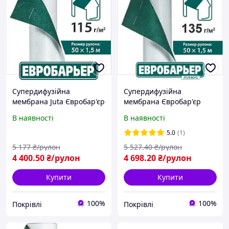
Супердифузійна
Супердифузійна
мембрана Juta Євробар'єр
мембрана Євробар'єр
115
Плюс JUTA 135 г/м2
В наявності
В наявності
5.0
(1)
5 177
₴/рулон
5 527
.40
₴/рулон
4 400
.50
₴/рулон
4 698
.20
₴/рулон
Купити
Купити
100%
100%
Покрівлі
Покрівлі