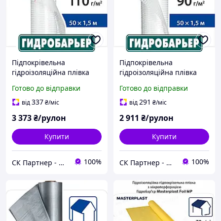
Підпокрівельна
Підпокрівельна
гідроізоляційна плівка
гідроізоляційна плівка
Гідробар'єр Д 110 Juta 110
Гідробар'єр Д 90 Juta 90 г/
Готово до відправки
Готово до відправки
г/м2 (75м2 рулон)
м2 (75м2 рулон)
337
291
від
₴
/міс
від
₴
/міс
3 373
₴/рулон
2 911
₴/рулон
Купити
Купити
100%
100%
СК Партнер - Магазин покрівельних і фасадних матеріалів
СК Партнер - Магазин покрівельних і фасадних матеріалів