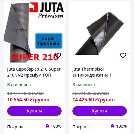
Juta Євробар'єр 210 Super
Juta Thermoisol
210г/м2 преміум ТОП
антиконденсатна і
теплозберігаюча
В наявності
В наявності
мембрана
12 417
.10
₴/рулон
16 971
.30
₴/рулон
10 554
.50
₴/рулон
14 425
.60
₴/рулон
Купити
Купити
100%
100%
Покрівлі
Покрівлі