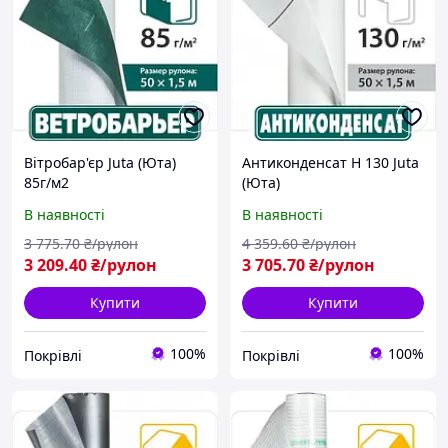
Вітробар'єр Juta (Юта)
Антиконденсат Н 130 Juta
85г/м2
(Юта)
В наявності
В наявності
3 775
.70
₴/рулон
4 359
.60
₴/рулон
3 209
.40
₴/рулон
3 705
.70
₴/рулон
Купити
Купити
100%
100%
Покрівлі
Покрівлі