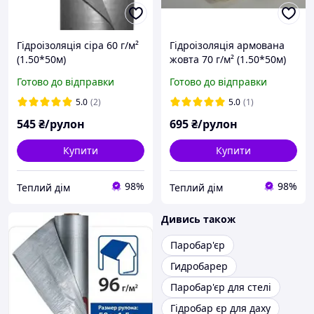
Гідроізоляція сіра 60 г/м²
Гідроізоляція армована
(1.50*50м)
жовта 70 г/м² (1.50*50м)
Готово до відправки
Готово до відправки
5.0
(2)
5.0
(1)
545
₴/рулон
695
₴/рулон
Купити
Купити
98%
98%
Теплий дім
Теплий дім
Дивись також
Паробар'єр
Гидробарер
Паробар'єр для стелі
Гідробар єр для даху