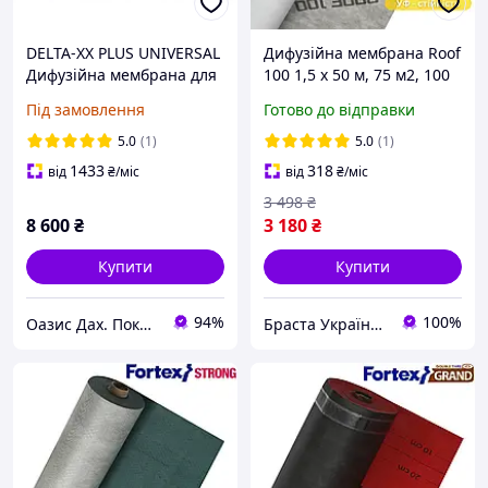
DELTA-XX PLUS UNIVERSAL
Дифузійна мембрана Roof
Дифузійна мембрана для
100 1,5 х 50 м, 75 м2, 100
покрівлі та фасаду 150г/
г/м2, тришарова, сірого
Під замовлення
Готово до відправки
м2
кольору - дах, фасад,
гідроізоляція,
5.0
(1)
5.0
(1)
паропроникність
1433
318
від
₴
/міс
від
₴
/міс
3 498
₴
8 600
₴
3 180
₴
Купити
Купити
94%
100%
Оазис Дах. Покрівля з міді, титан-цинку, алюмінію, кераміки.
Браста Україна ТОВ