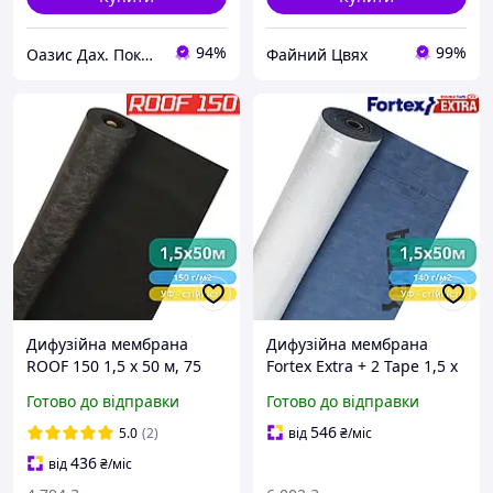
94%
99%
Оазис Дах. Покрівля з міді, титан-цинку, алюмінію, кераміки.
Файний Цвях
Дифузійна мембрана
Дифузійна мембрана
ROOF 150 1,5 х 50 м, 75
Fortex Extra + 2 Tape 1,5 х
м2, (чорна/біла), 150 г/м2
50 м, 75 м2, 140 г/м2,
Готово до відправки
Готово до відправки
синьо-біла, тришарова -
покрівля, фасад,
546
5.0
(2)
від
₴
/міс
гідроізоляція, паро
436
від
₴
/міс