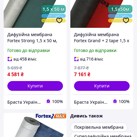
Дифузійна мембрана
Дифузійна мембрана
Fortex Strong 1,5 х 50 м,
Fortex Grand + 2 tape 1,5 х
75 м2, 180 г/м2,
50 м, 75 м2, 200 г/м2,
Готово до відправки
Готово до відправки
тришарова, сіра - дах,
червоно-чорна,
фасад, гідроізоляція,
тришарова - дах, фасад,
458
716
від
₴
/міс
від
₴
/міс
підвищена міцність
гідроізоляція, паропр
5 039
₴
7 877
₴
4 581
₴
7 161
₴
Купити
Купити
100%
100%
Браста Україна ТОВ
Браста Україна ТОВ
Дивись також
Покрівельна мембрана
Супердифузійна мембрана