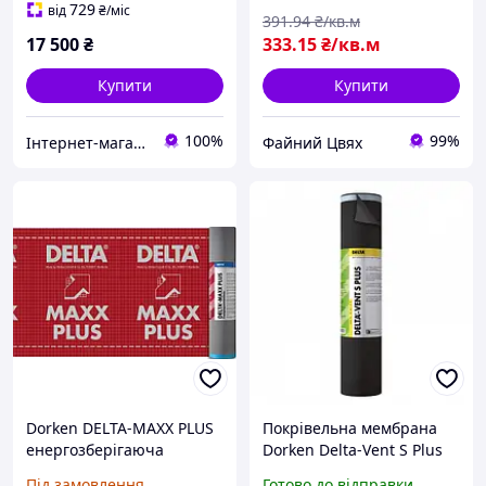
729
від
₴
/міс
391
.94
₴/кв.м
17 500
₴
333
.15
₴/кв.м
Купити
Купити
100%
99%
Інтернет-магазин "PL-BUD"
Файний Цвях
Dorken DELTA-MAXX PLUS
Покрівельна мембрана
енергозберігаюча
Dorken Delta-Vent S Plus
антиконденсатна
Під замовлення
Готово до відправки