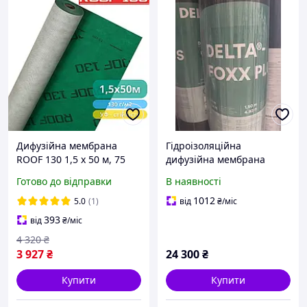
Дифузійна мембрана
Гідроізоляційна
ROOF 130 1,5 х 50 м, 75
дифузійна мембрана
м2, зелена/біла, 130 г/м2
Dörken DELTA®-FOXX PLUS
Готово до відправки
В наявності
1012
5.0
(1)
від
₴
/міс
393
від
₴
/міс
4 320
₴
3 927
₴
24 300
₴
Купити
Купити