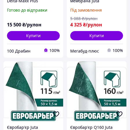
Delta-Maxx Plus
мембрана Juta
Паробарьер VAP
Готово до відправки
Під замовлення
5 088
₴/рулон
15 500
₴/рулон
4 325
₴/рулон
Купити
Купити
100%
100%
100 Драбин
Мегабуд-плюс
Євробар'єр Juta
Євробар'єр Q160 Juta