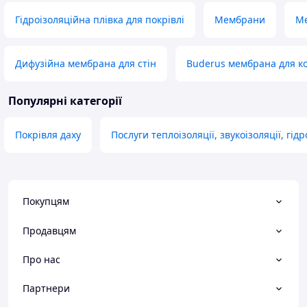
Гідроізоляційна плівка для покрівлі
Мембрани
Ме
Дифузійна мембрана для стін
Buderus мембрана для к
Популярні категорії
Покрівля даху
Послуги теплоізоляції, звукоізоляції, гідр
Покупцям
Продавцям
Про нас
Партнери