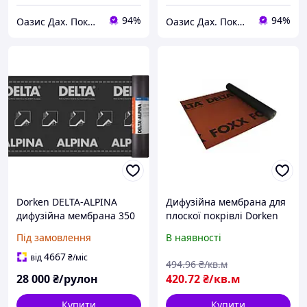
94%
94%
Оазис Дах. Покрівля з міді, титан-цинку, алюмінію, кераміки.
Оазис Дах. Покрівля з міді, титан-цинку, алюмінію, кераміки.
Dorken DELTA-ALPINA
Дифузійна мембрана для
дифузійна мембрана 350
плоскої покрівлі Dorken
г/м2 Німеччина
Delta Foxx 270 г/м²
Під замовлення
В наявності
1.50х50м
4667
від
₴
/міс
494
.96
₴/кв.м
28 000
₴/рулон
420
.72
₴/кв.м
Купити
Купити