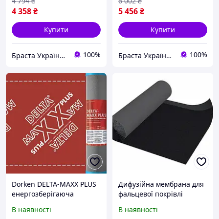
4 794
₴
6 002
₴
4 358
₴
5 456
₴
Купити
Купити
100%
100%
Браста Україна ТОВ
Браста Україна ТОВ
Dorken DELTA-MAXX PLUS
Дифузійна мембрана для
енергозберігаюча
фальцевої покрівлі
антиконденсатна
EUROVENT METALLIC 450г/
В наявності
В наявності
дифузійна мембрана
м² 1.50х25м