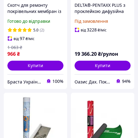
Скотч для ремонту
DELTA®-PENTAXX PLUS з
покрівельних мембран із
проклейкою дифузійна
посиленою адгезією
мембрана Німеччина
Готово до відправки
Під замовлення
чорний G386 ELT 50 мм х
25 м дифузійна стрічка
3228
5.0
(2)
від
₴
/міс
клейка герметизувальна
97
від
₴
/міс
1 063
₴
966
₴
19 366
.20
₴/рулон
Купити
Купити
100%
94%
Браста Україна ТОВ
Оазис Дах. Покрівля з міді, титан-цинку, алюмінію, кераміки.