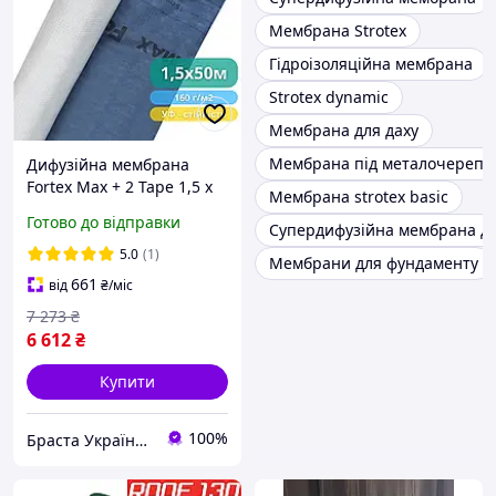
Мембрана Strotex
Гідроізоляційна мембрана
Strotex dynamic
Мембрана для даху
Мембрана під металочереп
Дифузійна мембрана
Fortex Max + 2 Tape 1,5 х
Мембрана strotex basic
50 м, 75 м2, 160 г/м2,
Готово до відправки
Супердифузійна мембрана дл
синьо-сіра, тришарова -
дах, фасад, гідроізоляція,
5.0
(1)
Мембрани для фундаменту
паропроникн
661
від
₴
/міс
7 273
₴
6 612
₴
Купити
100%
Браста Україна ТОВ