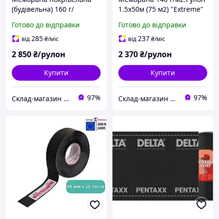
(будівельна) 160 г/
1.5х50м (75 м2) "Extreme"
м.кв.Рулон 1.5х50м
Украина.
Готово до відправки
Готово до відправки
(75м.кв.) "Extreme"
Україна.
285
237
від
₴
/міс
від
₴
/міс
2 850
₴/рулон
2 370
₴/рулон
Купити
Купити
97%
97%
Склад-магазин "Свояк Group".
Склад-магазин "Свояк Group".