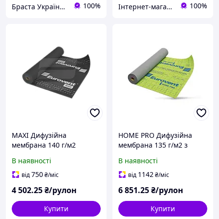
100%
100%
Браста Україна ТОВ
Інтернет-магазин "PL-BUD"
MAXI Дифузійна
HOME PRO Дифузійна
мембрана 140 г/м2
мембрана 135 г/м2 з
EUROVENT (Євровент)
проклейкою EUROVENT
В наявності
В наявності
Німеччина
(Євровент) Німеччина
750
1142
від
₴
/міс
від
₴
/міс
4 502
.25
₴/рулон
6 851
.25
₴/рулон
Купити
Купити