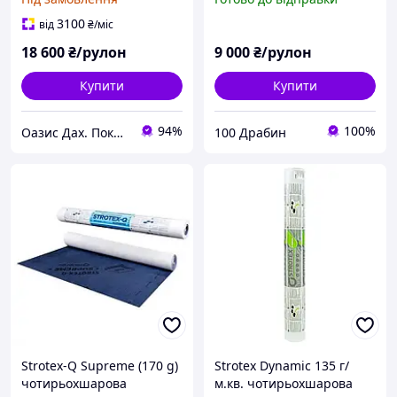
дифузійна мембрана
Німеччина
3100
від
₴
/міс
18 600
₴/рулон
9 000
₴/рулон
Купити
Купити
94%
100%
Оазис Дах. Покрівля з міді, титан-цинку, алюмінію, кераміки.
100 Драбин
Strotex-Q Supreme (170 g)
Strotex Dynamic 135 г/
чотирьохшарова
м.кв. чотирьохшарова