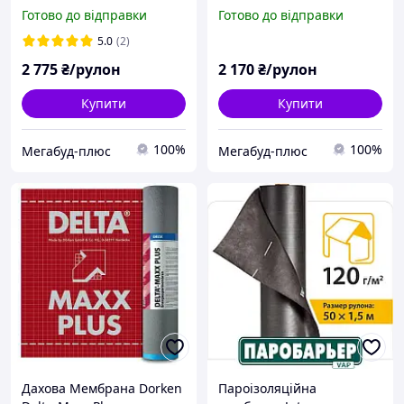
супердифузійна
супердифузійна
Готово до відправки
Готово до відправки
покрівельна мембрана,
покрівельна мембрана,
Стротекс Супрім 170г/
Стротекс Динамік
5.0
(2)
м.кв.
2 775
₴/рулон
2 170
₴/рулон
Купити
Купити
100%
100%
Мегабуд-плюс
Мегабуд-плюс
Дахова Мембрана Dorken
Пароізоляційна