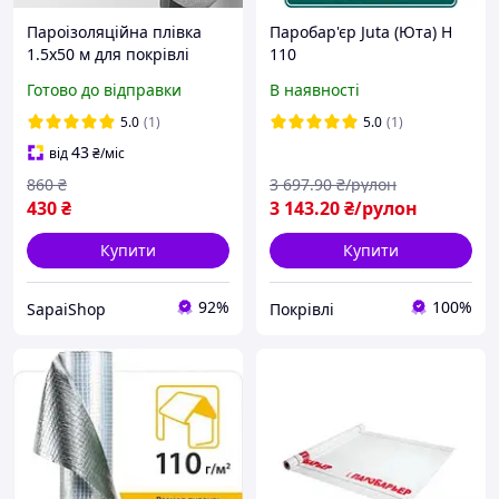
Пароізоляційна плівка
Паробар'єр Juta (Юта) H
1.5х50 м для покрівлі
110
мансарди паробар єр
Готово до відправки
В наявності
Майстер 75 г/м² ізоляція
S75 PE універсал
5.0
(1)
5.0
(1)
43
від
₴
/міс
860
₴
3 697
.90
₴/рулон
430
₴
3 143
.20
₴/рулон
Купити
Купити
92%
100%
SapaiShop
Покрівлі