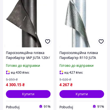
Пароізоляційна плівка
Пароізоляційна плівка
Паробар'єр VAP JUTA 120г/
Паробар'єр R110 JUTA
м2 (75м2)
фольгован. 110г/м2 (75м2)
Готово до відправки
Готово до відправки
430
427
від
₴
/міс
від
₴
/міс
5 059
₴
5 020
₴
4 300
.15
₴
4 267
₴
Купити
Купити
91%
91%
Pobuduj
Pobuduj