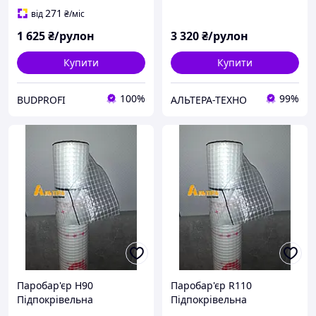
271
від
₴
/міс
1 625
₴/рулон
3 320
₴/рулон
Купити
Купити
100%
99%
BUDPROFI
АЛЬТЕРА-ТЕХНО
Паробар'єр Н90
Паробар'єр R110
Підпокрівельна
Підпокрівельна
пароізоляційна плівка
пароізоляційна плівка