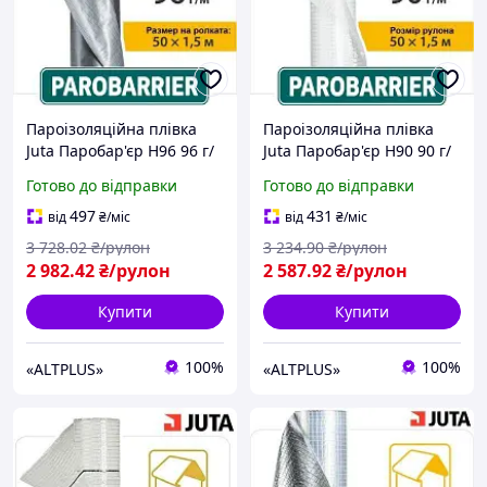
Пароізоляційна плівка
Пароізоляційна плівка
Juta Паробар'єр Н96 96 г/
Juta Паробар'єр Н90 90 г/
м² для даху та
м² для даху та
Готово до відправки
Готово до відправки
утеплювача
утеплювача
497
431
від
₴
/міс
від
₴
/міс
3 728
.02
₴/рулон
3 234
.90
₴/рулон
2 982
.42
₴/рулон
2 587
.92
₴/рулон
Купити
Купити
100%
100%
«ALTPLUS»
«ALTPLUS»