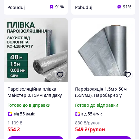
91%
91%
Pobuduj
Pobuduj
Пароізоляційна плівка
Пароізоляція 1.5м х 50м
Майстер 0.15мм для даху
(55г/м2). Паробар'єр у
стелі та стін паробар'єр
рулоні 75м/м2 сірого
Готово до відправки
Готово до відправки
90 грам мембрана
кольору.
1.5x48м сіра
55
55
від
₴
/міс
від
₴
/міс
1 109
₴
830
₴/рулон
554
₴
549
₴/рулон