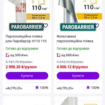
Пароізоляційна плівка
Фольгована
Juta Паробар'єр Н110 110
пароізоляційна плівка
г/м² для даху та
Juta Паробар'єр R110 110
Готово до відправки
Готово до відправки
утеплювача
г/м² для лазні, сауни та
даху
500
668
від
₴
/міс
від
₴
/міс
3 747
.75
₴/рулон
5 010
.15
₴/рулон
2 998
.20
₴/рулон
4 008
.12
₴/рулон
Купити
Купити
100%
100%
«ALTPLUS»
«ALTPLUS»