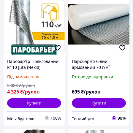
Паробар'єр фольгований
Паробар'єр білий
R110 Juta (Чехія)
армований 70 г/м²
пароізоляційна плівка
(1.50*50м)
Під замовлення
Готово до відправки
R110 Ютафол
5 088
₴/рулон
4 325
₴/рулон
695
₴/рулон
Купити
Купити
100%
98%
Мегабуд-плюс
Теплий дім