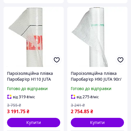
Пароізоляційна плівка
Пароізоляційна плівка
Паробар'єр H110 JUTA
Паробар'єр H90 JUTA 90г/
110г/м2 (75м2)
м2 (75м2)
Готово до відправки
Готово до відправки
319
275
від
₴
/міс
від
₴
/міс
3 755
₴
3 241
₴
3 191
.75
₴
2 754
.85
₴
Купити
Купити