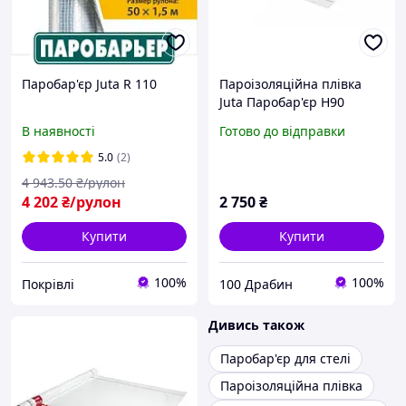
Паробар'єр Juta R 110
Пароізоляційна плівка
Juta Паробар'єр H90
В наявності
Готово до відправки
5.0
(2)
4 943
.50
₴/рулон
4 202
₴/рулон
2 750
₴
Купити
Купити
100%
100%
Покрівлі
100 Драбин
Дивись також
Паробар'єр для стелі
Пароізоляційна плівка