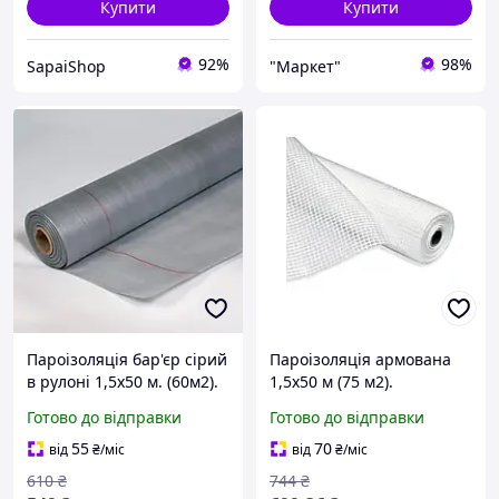
Купити
Купити
92%
98%
SapaiShop
"Маркет"
Пароізоляція бар'єр сірий
Пароізоляція армована
в рулоні 1,5х50 м. (60м2).
1,5х50 м (75 м2).
Паробар'єр.
Паробар'єр білий.
Готово до відправки
Готово до відправки
55
70
від
₴
/міс
від
₴
/міс
610
₴
744
₴