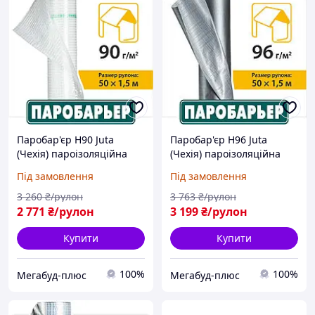
Паробар'єр H90 Juta
Паробар'єр H96 Juta
(Чехія) пароізоляційна
(Чехія) пароізоляційна
плівка Н90 Ютафол
плівка Н96 Ютафол
Під замовлення
Під замовлення
3 260
₴/рулон
3 763
₴/рулон
2 771
₴/рулон
3 199
₴/рулон
Купити
Купити
100%
100%
Мегабуд-плюс
Мегабуд-плюс