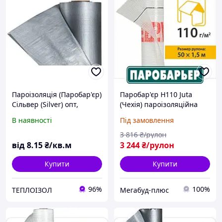
Пароізоляція (Паробар'єр)
Паробар'єр H110 Juta
Сільвер (Silver) опт,
(Чехія) пароізоляційна
трояндниця
плівка Н110 Ютафол
В наявності
Під замовлення
3 816
₴/рулон
від
8
.15
₴/кв.м
3 244
₴/рулон
Купити
Купити
96%
100%
ТЕПЛОIЗОЛ
Мегабуд-плюс