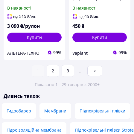
1,5 × 50 м, щільність 75 г/
В наявності
В наявності
м²
515
45
від
₴
/міс
від
₴
/міс
3 090
₴/рулон
450
₴
Купити
Купити
99%
99%
АЛЬТЕРА-ТЕХНО
Vaplant
1
2
3
...
Показано 1 - 29 товарів з 2000+
Дивись також
Гидробарер
Мембрани
Підпокрівельні плівки
Гідроізоляційна мембрана
Підпокрівельні плівки Strote