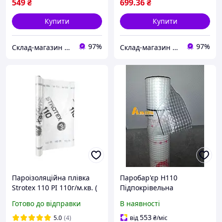
549
₴
699
.36
₴
Купити
Купити
97%
97%
Склад-магазин "Свояк Group".
Склад-магазин "Свояк Group".
Пароізоляційна плівка
Паробар'єр Н110
Strotex 110 PI 110г/м.кв. (
Підпокрівельна
Пароізоляційна плівка
пароізоляційна плівка
Готово до відправки
В наявності
паробар'єр пароізоляція
Juta
стротекс )
553
5.0
(4)
від
₴
/міс