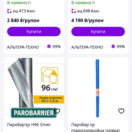
В наявності
В наявності
Juta
Juta
473
698
від
₴
/міс
від
₴
/міс
2 840
₴/рулон
4 190
₴/рулон
Купити
Купити
99%
99%
АЛЬТЕРА-ТЕХНО
АЛЬТЕРА-ТЕХНО
Паробар'єр Н96 Silver
Паробар єр
(пароізоляційна плівка)