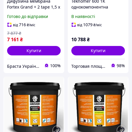
Дифузійна мембрана
Teknomer 600 1K
Fortex Grand + 2 tape 1,5 х
однокомпонентна
50 м, 75 м2, 200 г/м2,
поліуретанова
Готово до відправки
В наявності
червоно-чорна,
гідроізоляція для дахів,
тришарова - дах, фасад,
терас, балконів та
716
1079
від
₴
/міс
від
₴
/міс
гідроізоляція, паропр
фундаментів, 25 кг
7 877
₴
7 161
₴
10 788
₴
Купити
Купити
100%
98%
Браста Україна ТОВ
Торговая площадка Сделай Сам