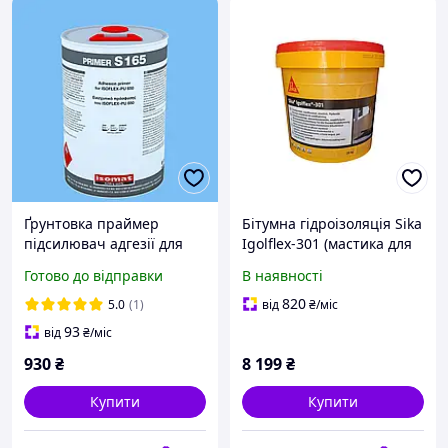
Ґрунтовка праймер
Бітумна гідроізоляція Sika
підсилювач адгезії для
Igolflex-301 (мастика для
рідкої гідроізоляції даху
фундаменту, підвалу,
Готово до відправки
В наявності
та покрівлі прозорий
даху) 20 кг
PRIMER S 165
820
5.0
(1)
від
₴
/міс
93
від
₴
/міс
930
₴
8 199
₴
Купити
Купити