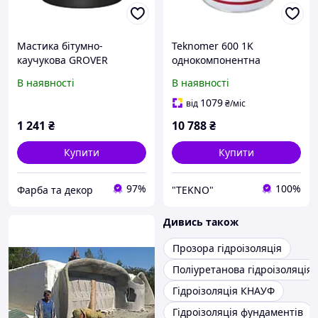
Мастика бітумно-
Teknomer 600 1K
каучукова GROVER
однокомпонентна
DYSPERBIT+ для
поліуретанова
В наявності
В наявності
гідроізоляції дах чорної
гідроізоляція для дахів,
10 кг
терас, балконів та
1079
від
₴
/міс
фундаментів, 25 кг
1 241
₴
10 788
₴
Купити
Купити
97%
100%
Фарба та декор
"TEKNO"
Дивись також
Прозора гідроізоляція
Поліуретанова гідроізоляція
Гідроізоляція КНАУФ
Гідроізоляція фундаментів