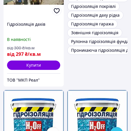
Гідроізоляція покрівлі
Гідроізоляція даху рідка
Гідроізоляція гаража
Гідроізоляція дахів
Зовнішня гідроізоляція
В наявності
Рулонна гідроізоляція фунда
від
300
₴/кв.м
Проникаюча гідроізоляція дл
від
297
₴/кв.м
Купити
ТОВ "МКП Реал"