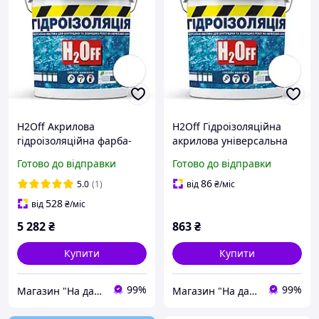
H2Off Акрилова
H2Off Гідроізоляційна
гідроізоляційна фарба-
акрилова універсальна
мастика універсальна
еластична фарба-мастика
Готово до відправки
Готово до відправки
еластична
біла 3,6 кг для ванної,
водонепроникна для
даху
86
5.0
(1)
від
₴
/міс
фундаменту, даху біла 24
528
від
₴
/міс
кг
5 282
₴
863
₴
Купити
Купити
99%
99%
Магазин "На дачу"
Магазин "На дачу"