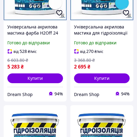
Універсальна акрилова
Універсальна акрилова
мастика фарба H2Off 24
мастика для гідроізоляції
кг для гідроізоляції
даху фундаменту та стін
Готово до відправки
Готово до відправки
фундаменту даху та стін
вологозахисне покриття
споруди шоп1
12 кг шоп1
528
270
від
₴
/міс
від
₴
/міс
6 603
.80
₴
3 368
.80
₴
5 283
₴
2 695
₴
Купити
Купити
94%
94%
Dream Shop
Dream Shop