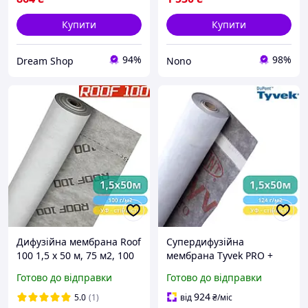
Купити
Купити
94%
98%
Dream Shop
Nono
Дифузійна мембрана Roof
Супердифузійна
100 1,5 х 50 м, 75 м2, 100
мембрана Tyvek PRO +
г/м2, тришарова, сірого
Tape 1,5x50 м, 75 м2, 124
Готово до відправки
Готово до відправки
кольору - дах, фасад,
г/м2, з клейкою стрічкою,
гідроізоляція,
біла - для даху, фасаду,
924
5.0
(1)
від
₴
/міс