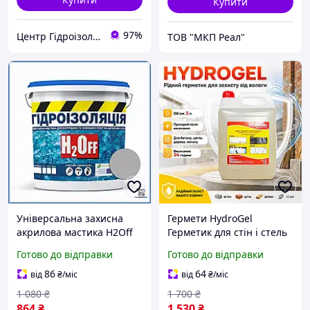
Купити
97%
Центр Гідроізоляції
ТОВ "МКП Реал"
Універсальна захисна
Гермети HydroGel
акрилова мастика H2Off
Герметик для стін і стель
сірого кольору для
5 л Гідроізоляція покрівлі
Готово до відправки
Готово до відправки
гідроізоляції даху та
Герметик для усунення
фундаменту 3,6 кг шоп1
пошкоджень даху та
86
64
від
₴
/міс
від
₴
/міс
покрівлі
1 080
₴
1 700
₴
864
₴
1 530
₴