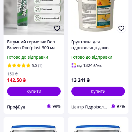
Бітумний герметик Den
Грунтовка для
Braven Roofplast 300 мл
гідроізоляції дахів
покрівельний герметик
Sikalastic Concrete Primer
Готово до відправки
Готово до відправки
для ремонту дахів, швів
(A+B) - 4,5л
та гідроізоляції
1324
5.0
(1)
від
₴
/міс
150
₴
142
.50
₴
13 241
₴
Купити
Купити
99%
97%
ПрофБуд
Центр Гідроізоляції