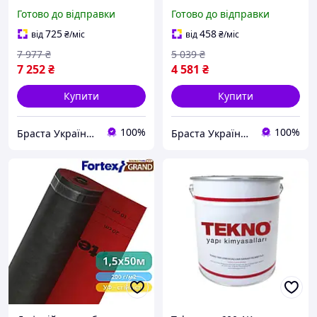
1,5x50 м, 75 м2, 82 г/м2,
75 м2, 180 г/м2,
Готово до відправки
Готово до відправки
біла - для даху, фасаду,
тришарова, сіра - дах,
гідроізоляції,
фасад, гідроізоляція,
725
458
від
₴
/міс
від
₴
/міс
паропроникна
підвищена міцність
7 977
₴
5 039
₴
7 252
₴
4 581
₴
Купити
Купити
100%
100%
Браста Україна ТОВ
Браста Україна ТОВ