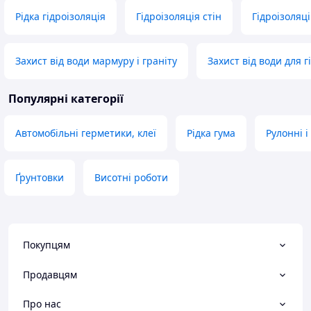
Рідка гідроізоляція
Гідроізоляція стін
Гідроізоляц
Захист від води мармуру і граніту
Захист від води для г
Популярні категорії
Автомобільні герметики, клеї
Рідка гума
Рулонні і
Ґрунтовки
Висотні роботи
Покупцям
Продавцям
Про нас