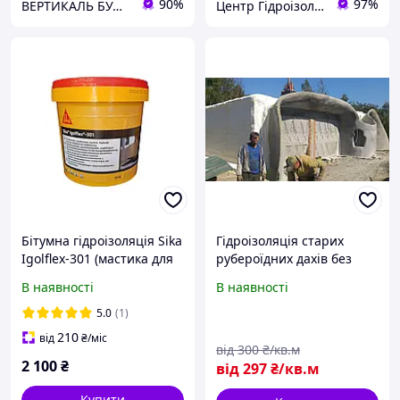
90%
97%
ВЕРТИКАЛЬ БУДІВЕЛЬНИХ ТЕХНОЛОГІЙ
Центр Гідроізоляції
Бітумна гідроізоляція Sika
Гідроізоляція старих
Igolflex-301 (мастика для
рубероїдних дахів без
фундаменту, підвалу,
демонтажу існуючого
В наявності
В наявності
даху) 5 кг
покриття
5.0
(1)
210
від
₴
/міс
від
300
₴/кв.м
2 100
₴
від
297
₴/кв.м
Купити