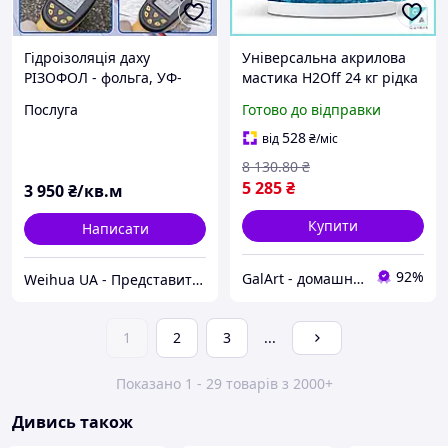
Гідроізоляція даху
Універсальна акрилова
РІЗОФОЛ - фольга, УФ-
мастика H2Off 24 кг рідка
захист, економія
гума для гідроізоляції
Послуга
Готово до відправки
даху фундаменту стін та
підлоги Гал1
528
від
₴
/міс
8 130
.80
₴
5 285
₴
3 950
₴/кв.м
Купити
Написати
92%
GalArt - домашній затишок
Weihua UA - Представительство на территории Украины
1
2
3
...
Показано 1 - 29 товарів з 2000+
Дивись також