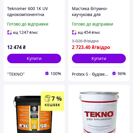
Teknomer 600 1K UV
Мастика бітумно-
однокомпонентна
каучукова для
поліуретанова UV-стійка
гідроізоляції фундаменту і
Готово до відправки
Готово до відправки
гідроізоляція для дахів,
даху ADW Izoplast B, 24 кг
терас і балконів 25 кг.
1247
454
від
₴
/міс
від
₴
/міс
3 026
₴/відро
12 474
₴
2 723
.40
₴/відро
Купити
Купити
100%
96%
"TEKNO"
Protex-S - будівельний інтернет-магазин