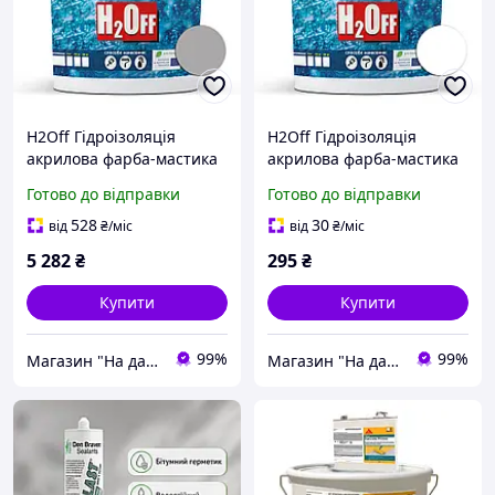
H2Off Гідроізоляція
H2Off Гідроізоляція
акрилова фарба-мастика
акрилова фарба-мастика
Сіра 24 кг універсальна
універсальна еластична
Готово до відправки
Готово до відправки
еластична для стін
біла 1.2 кг для ванної,
підлоги даху
даху, водонепроникна
528
30
від
₴
/міс
від
₴
/міс
5 282
₴
295
₴
Купити
Купити
99%
99%
Магазин "На дачу"
Магазин "На дачу"