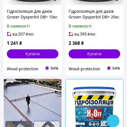
Гідроізоляція для дахів
Гідроізоляція для дахів
Grover Dysperbit DB+ 10кг.
Grover Dysperbit DB+ 20кг.
В наявності
В наявності
207
395
від
₴
/міс
від
₴
/міс
1 241
₴
2 368
₴
Купити
Купити
94%
94%
Wood-protection
Wood-protection