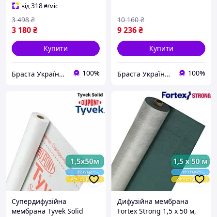
паропроникність
гідроізоляції
318
від
₴
/міс
3 498
₴
10 160
₴
3 180
₴
9 236
₴
Купити
Купити
100%
100%
Браста Україна ТОВ
Браста Україна ТОВ
Супердифузійна
Дифузійна мембрана
мембрана Tyvek Solid
Fortex Strong 1,5 х 50 м,