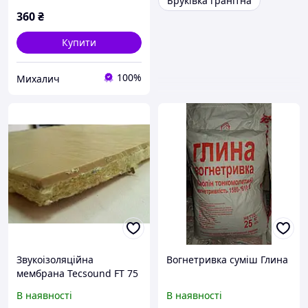
Бруківка гранітна
360
₴
Купити
100%
Михалич
Звукоізоляційна
Вогнетривка суміш Глина
мембрана Tecsound FT 75
(повсть з одного боку)
В наявності
В наявності