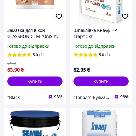
Замазка для вікон
Шпаклівка Кнауф HP
GLASSBOND ТМ "UniSil",
старт 5кг
0.5 кг (2881033359)
Готово до відправки
Готово до відправки
5.0
(2)
5.0
(2)
71
₴
63
.90
₴
82
.05
₴
Купити
Купити
93%
98%
"Black"
"Тополя" Будматеріали