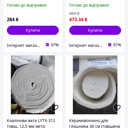
підлоги AcousticWool
(Vibrofix Uni Pro) 220
Готово до відправки
Готово до відправки
Sonet F 20 мм (1м2)
483
₴
284
₴
473
.34
₴
Купити
Купити
97%
97%
Інтернет магазин "Триколор"
Інтернет магазин "Триколор"
Коалінова вата LYTX-312
Керамоволокно для
товщ. 12,5 мм метр
глушника 30 см (товщина