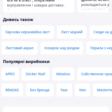
Все як в описі , оперативне
розкладається до
відправлення і швидка доставка .
високі ступені, 
Дякую продавцю!
зростом буде важ
Переваги
Дивись також
Метал дешевий а
Якість
навантаження но
Недоліки
Прийшла з дефек
Харчова нержавійка лист
Лист мідний
Сходи на 
На виявив
помʼятий метал. 
впливає, але ста
Переваги
Листовий акрил
Козирок над входом
Перила з не
Ціна
Недоліки
Популярні виробники
Дефект
APRO
Sticker Wall
Metalvis
Собственное про
BRADAS
Без бренда
Faac
Yato
Masterto