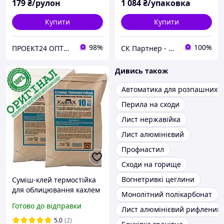
179
₴/рулон
1 084
₴/упаковка
Купити
Купити
98%
100%
ПРОЕКТ24 ОПТОВО РОЗДРІБНА КОМПАНІЯ
СК Партнер - Магазин покрівельних і фасадних матеріалів
Дивись також
Автоматика для розпашних в
Перила на сходи
Лист нержавійка
Лист алюмінієвий
Профнастил
Сходи на горище
Вогнетривкі цеглини
Суміш-клей термостійка
для облицювання кахлем
Монолітний полікарбонат
печей та камінів Жарок,
Готово до відправки
Лист алюмінієвий рифлений
до 180°С, 10 кг
5.0
(2)