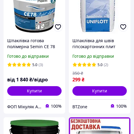
Шпаклівка готова
Шпаклівка для швів
полімерна Semin CE 78
гіпсокартонних плит
PERFECT LIGHT ручне або
Knauf Uniflot (Уніфлот 5
Готово до відправки
Готово до відправки
механічне нанесення, 20
кг)
кг
5.0
(3)
5.0
(2)
350
₴
від
1 840
₴/відро
299
₴
Купити
Купити
100%
100%
ФОП Мікуляк А.Ю.
BTZone