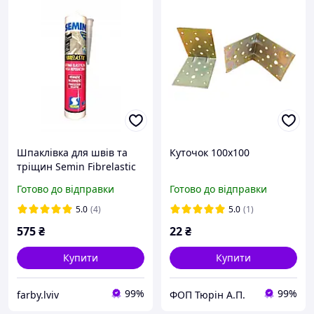
Шпаклівка для швів та
Куточок 100х100
тріщин Semin Fibrelastic
еластична (Старт) 310 мл
Готово до відправки
Готово до відправки
5.0
(4)
5.0
(1)
575
₴
22
₴
Купити
Купити
99%
99%
farby.lviv
ФОП Тюрін А.П.