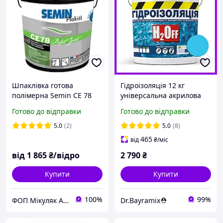
Шпаклівка готова
Гідроізоляція 12 кг
полімерна Semin CE 78
універсальна акрилова
PERFECT JOINT, 25 кг
фарба мастика H2Off
Готово до відправки
Готово до відправки
Блакитна
5.0
(2)
5.0
(8)
465
від
₴
/міс
від
1 865
₴/відро
2 790
₴
Купити
Купити
100%
99%
ФОП Мікуляк А.Ю.
Dr.Bayramix⛑️