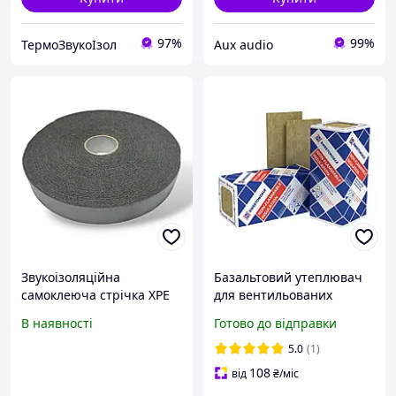
97%
99%
ТермоЗвукоІзол
Aux audio
Звукоізоляційна
Базальтовий утеплювач
самоклеюча стрічка XPE
для вентильованих
4х40 мм, довжина 20 м
фасадів ТехноВент Екстра
В наявності
Готово до відправки
50 мм (4.32 м.кв.
упаковка)
5.0
(1)
108
від
₴
/міс