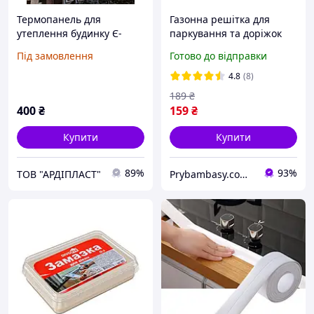
Термопанель для
Газонна решітка для
утеплення будинку Є-
паркування та доріжок
відновлення|
60см*40см*3,7см зелена
Під замовлення
Готово до відправки
Термопанелі для
утеплення фасадів
4.8
(8)
189
₴
400
₴
159
₴
Купити
Купити
89%
93%
ТОВ "АРДІПЛАСТ"
Prybambasy.com.ua - магазин товарів для дому