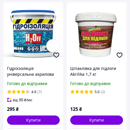
Гідроізоляція
Шпаклівка для підлоги
універсальна акрилова
Akrilika 1,7 кг
фарба мастика H2Off Біла
Готово до відправки
Готово до відправки
1,2 кг
4.9
(7)
5.0
(2)
30
від
₴
/міс
295
₴
125
₴
Купити
Купити