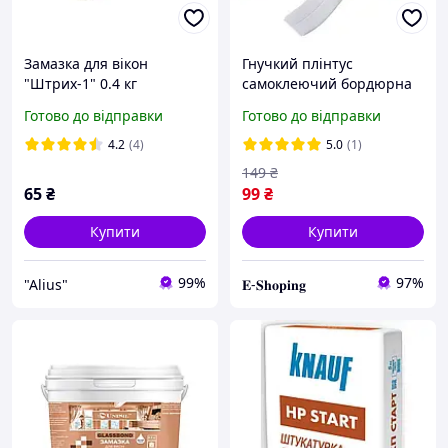
Замазка для вікон
Гнучкий плінтус
"Штрих-1" 0.4 кг
самоклеючий бордюрна
стрічка UKC White 250см х
Готово до відправки
Готово до відправки
36мм
4.2
(4)
5.0
(1)
149
₴
65
₴
99
₴
Купити
Купити
99%
97%
"Alius"
𝐄-𝐒𝐡𝐨𝐩𝐢𝐧𝐠