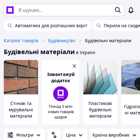
Автоматика для розпашних воріт
Перила на сходи
Каталог товарів
Будівництво
Будівельні матеріали
Будівельні матеріали
в Україні
Завантажуй
додаток
Стінові та
Пластикові
Гідроіз
Понад 3 млн
мурувальні
будівельні
нових товарів
ні мат
матеріали
матеріали
щодня
Фільтри
Ціна
Країна виробник