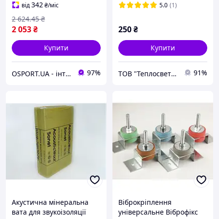
342
від
₴
/міс
5.0
(1)
2 624
.45
₴
2 053
₴
250
₴
Купити
Купити
97%
91%
OSPORT.UA - інтернет магазин спортивних товарів
ТОВ "Теплосвет інжинірінг
Акустична мінеральна
Віброкріплення
вата для звукоізоляції
універсальне Віброфікс