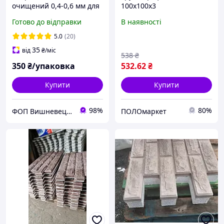
очищений 0,4-0,6 мм для
100х100х3
піскоструменю 25 кг
Готово до відправки
В наявності
5.0
(20)
35
від
₴
/міс
538
₴
350
₴/упаковка
532
.62
₴
Купити
Купити
98%
80%
ФОП Вишневецька Ольга Вячеславівна
ПОЛОмаркет