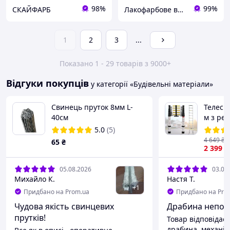
98%
99%
СКАЙФАРБ
Лакофарбове виробництво Akrilika-Fantazia
1
2
3
...
Показано 1 - 29 товарів з 9000+
Відгуки покупців
у категорії «Будівельні матеріали»
Свинець пруток 8мм L-
Телеск
40см
м з рем
та пер
5.0
(5)
4 649
₴
65
₴
2 399
₴
05.08.2026
03.08
Михайло К.
Настя Т.
+
1
Придбано на Prom.ua
Придбано на Pro
Чудова якість свинцевих
Драбина непога
прутків!
Товар відповідає
драбина, механіз