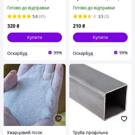
погонний (1260 ° С)
25 мм, висота 61 см)
Готово до відправки
Готово до відправки
вогнетривка ковдра,
вогнетривкий мат LYTX-
вогнетривка вата
312 (1260°С)
5.0
(31)
3.5
(2)
320
₴
210
₴
Купити
Купити
99%
99%
ОскарБуд
ОскарБуд
Кварцовий пісок
Труба профільна