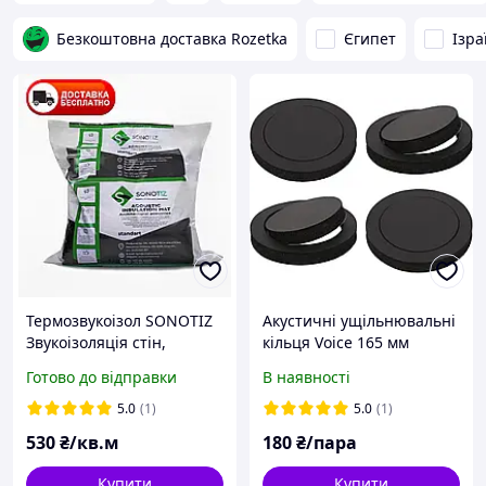
Безкоштовна доставка Rozetka
Єгипет
Ізра
Термозвукоізол SONOTIZ
Акустичні ущільнювальні
Звукоізоляція стін,
кільця Voice 165 мм
підлоги і стель.
Готово до відправки
В наявності
Шумоізоляція
5.0
(1)
5.0
(1)
530
₴/кв.м
180
₴/пара
Купити
Купити