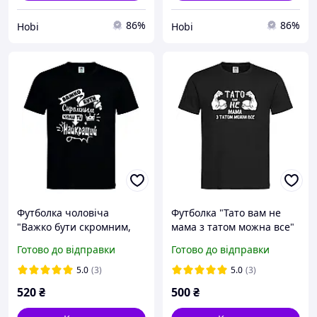
86%
86%
Hobi
Hobi
Футболка чоловіча
Футболка "Тато вам не
"Важко бути скромним,
мама з татом можна все"
коли ти найкращий"
Гумористичний
Готово до відправки
Готово до відправки
подарунок для супер-тата
5.0
(3)
5.0
(3)
520
₴
500
₴