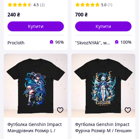
4.5
(2)
5.0
(1)
240
₴
700
₴
Купити
Купити
96%
100%
Procloth
"SkvozNYAk", магазин аніме, манґи та коміксів
Футболка Genshin Impact
Футболка Genshin Impact
Мандрівник Розмір L /
Фуріна Розмір М / Геншин
Скарамучча / Геншин
Імпакт