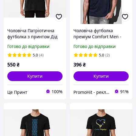
Чоловіча Патріотична
Чоловіча футболка
футболка з принтом Дід
преміум Comfort Men -
Панас Did Panas Чорний
TM Stedman
Готово до відправки
Готово до відправки
S
5.0
(4)
5.0
(2)
550
₴
396
₴
Купити
Купити
100%
91%
Це Принт
PromoHit - рекламний текстиль та бізнес сувеніри