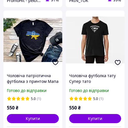
PromoHit - рекламний текстиль та бізнес сувеніри
PRIN_TOK
Чоловіча патріотична
Чоловіча футболка тату
футболка з принтом Мапа
Супер тато
України з серцем
Готово до відправки
Готово до відправки
5.0
(1)
5.0
(1)
550
₴
550
₴
Купити
Купити