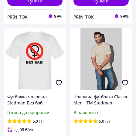
Купити
Купити
99%
99%
PRIN_TOK
PRIN_TOK
Футболка чоловіча
Чоловіча футболка Classic
Stedman Без баб
Men - TM Stedman
Готово до відправки
В наявності
5.0
(1)
5.0
(2)
69
від
₴
/міс