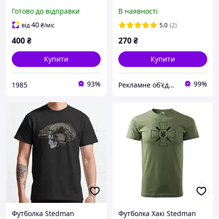
натуральна
Готово до відправки
В наявності
40
від
₴
/міс
5.0
(2)
400
₴
270
₴
Купити
Купити
93%
99%
1985
Рекламне об'єднання "МОЛОДЕЦЬ" - супермаркет реклами №1
Футболка Stedman
Футболка Хакі Stedman