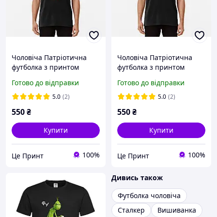
Чоловіча Патріотична
Чоловіча Патріотична
футболка з принтом
футболка з принтом
Вишиванка Чорний S
Слава Україні! пташки
Готово до відправки
Готово до відправки
5.0
(2)
5.0
(2)
550
₴
550
₴
Купити
Купити
100%
100%
Це Принт
Це Принт
Дивись також
Футболка чоловіча
Сталкер
Вишиванка