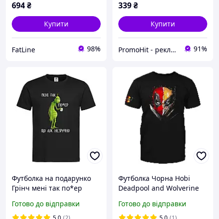
694
₴
339
₴
Купити
Купити
98%
91%
FatLine
PromoHit - рекламний текстиль та бізнес сувеніри
Футболка на подарунко
Футболка Чорна Hobi
Грінч мені так по*ер
Deadpool and Wolverine
16062402-1
Готово до відправки
Готово до відправки
5.0
(2)
5.0
(1)