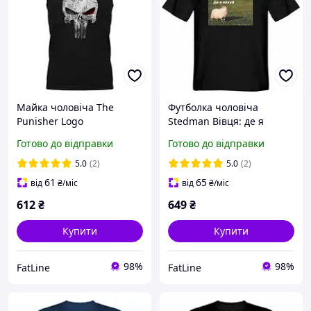
Майка чоловіча The
Футболка чоловіча
Punisher Logo
Stedman Вівця: де я
нах*й
Готово до відправки
Готово до відправки
5.0
(2)
5.0
(2)
61
65
від
₴
/міс
від
₴
/міс
612
₴
649
₴
Купити
Купити
98%
98%
FatLine
FatLine