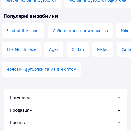
Якісні чоловічі футболки
Чоловічі футболки однотонні
Популярні виробники
Fruit of the Loom
Собственное производство
Nike
The North Face
Ager
Gildan
M-Tac
Cam
Чоловічі футболки та майки оптом
Покупцям
Продавцям
Про нас