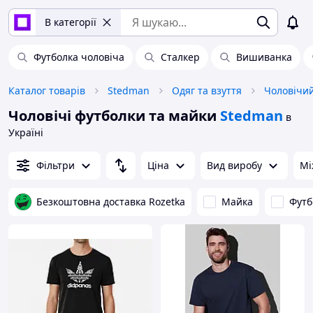
В категорії
Футболка чоловіча
Сталкер
Вишиванка
Каталог товарів
Stedman
Одяг та взуття
Чоловічий
Чоловічі футболки та майки
Stedman
в
Україні
Фільтри
Ціна
Вид виробу
Мі
Безкоштовна доставка Rozetka
Майка
Футб