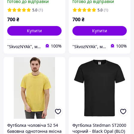
Готово до відправки
Готово до відправки
Імпакт
5.0
(1)
5.0
(1)
700
₴
700
₴
Купити
Купити
100%
100%
"SkvozNYAk", магазин аніме, манґи та коміксів
"SkvozNYAk", магазин аніме, манґи та коміксів
Футболка чоловіча 52 54
Футболка Stedman ST2000
бавовна однотонна якісна
чорний - Black Opal (BLO)