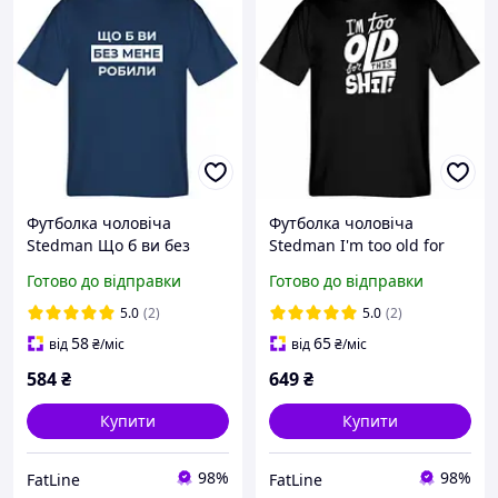
Футболка чоловіча
Футболка чоловіча
Stedman Що б ви без
Stedman I'm too old for
мене робили
this shit
Готово до відправки
Готово до відправки
5.0
(2)
5.0
(2)
58
65
від
₴
/міс
від
₴
/міс
584
₴
649
₴
Купити
Купити
98%
98%
FatLine
FatLine