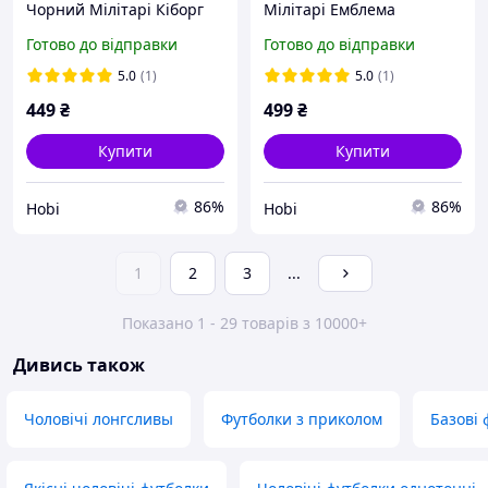
Чорний Мілітарі Кіборг
Мілітарі Емблема
1121133-1
Сухопутніх Військ
Готово до відправки
Готово до відправки
1121142-1
5.0
(1)
5.0
(1)
449
₴
499
₴
Купити
Купити
86%
86%
Hobi
Hobi
1
2
3
...
Показано 1 - 29 товарів з 10000+
Дивись також
Чоловічі лонгсливы
Футболки з приколом
Базові 