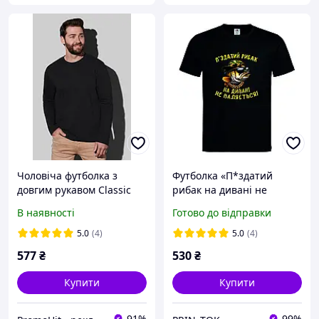
Чоловіча футболка з
Футболка «П*здатий
довгим рукавом Classic
рибак на дивані не
Long Sleeve Men - TM
валяється!»
В наявності
Готово до відправки
Stedman
5.0
(4)
5.0
(4)
577
₴
530
₴
Купити
Купити
91%
99%