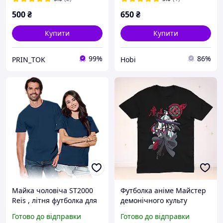
500
₴
650
₴
Купити
Купити
99%
86%
PRIN_TOK
Hobi
Майка чоловіча ST2000
Футболка аніме Майстер
Reis , літня футболка для
демонічного культу
роботи
Розмір S / Mo Dao Zu Shi
Готово до відправки
Готово до відправки