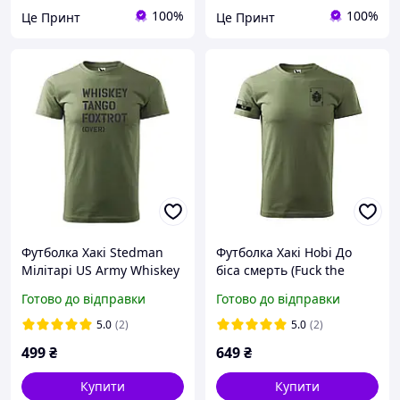
100%
100%
Це Принт
Це Принт
Футболка Хакі Stedman
Футболка Хакі Hobi До
Мілітарі US Army Whiskey
біса смерть (Fuck the
Tango Foxtrot 1121145-1
death) 11062462-1
Готово до відправки
Готово до відправки
5.0
(2)
5.0
(2)
499
₴
649
₴
Купити
Купити