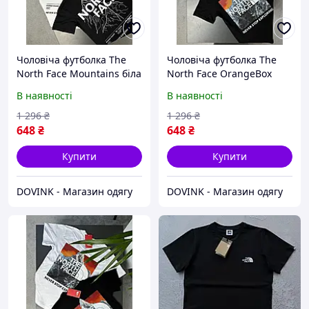
Чоловіча футболка The
Чоловіча футболка The
North Face Mountains біла
North Face OrangeBox
з чорним гірським
чорна з великим принтом
В наявності
В наявності
принтом, футболка тнф
гори та логотипом для
відпочинку, футболка тнф
1 296
₴
1 296
₴
648
₴
648
₴
Купити
Купити
DOVINK - Магазин одягу
DOVINK - Магазин одягу