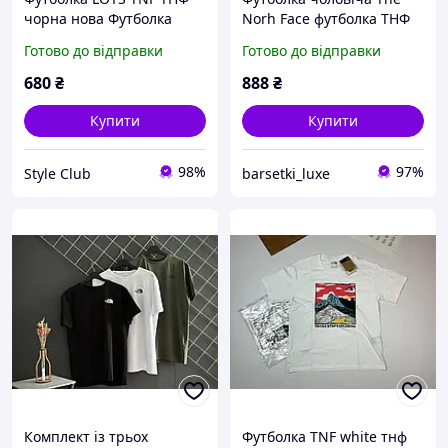
чорна нова Футболка
Norh Face футболка ТНФ
LOYS з 100% бавовни
літня футболка Зе норт
Готово до відправки
Готово до відправки
чудової якості. XS
фейс S-XL
680
₴
888
₴
Купити
Купити
98%
97%
Style Club
barsetki_luxe
Комплект із трьох
Футболка TNF white тнф