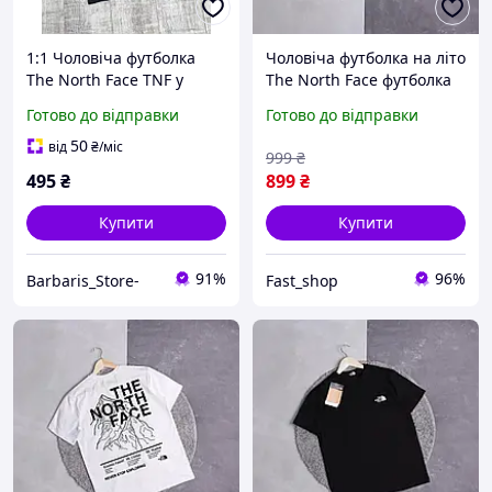
1:1 Чоловіча футболка
Чоловіча футболка на літо
The North Face TNF у
The North Face футболка
Чорному кольорі |
тнф на лето мужская
Готово до відправки
Готово до відправки
Футболка ТНФ Чорна
футболка the north face
50
від
₴
/міс
999
₴
495
₴
899
₴
Купити
Купити
91%
96%
Barbaris_Store-
Fast_shop