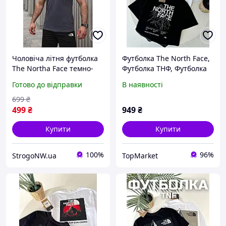
Чоловіча літня футболка
Футболка The North Face,
The Northa Face темно-
Футболка ТНФ, Футболка
сіра спортивна, Легка
TNF , Чоловіча футболка
Готово до відправки
В наявності
футболка ТНФ графітова
брендова ХБ для
699
₴
чоловіків на літо
499
₴
949
₴
Купити
Купити
100%
96%
StrogoNW.ua
TopMarket