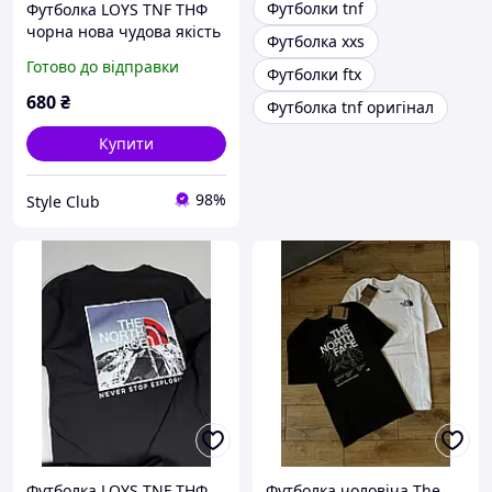
Футболки tnf
Футболка LOYS TNF ТНФ
чорна нова чудова якість
Футболка xxs
100% бавовна XS
Готово до відправки
Футболки ftx
680
₴
Футболка tnf оригінал
Купити
98%
Style Club
Футболка LOYS TNF ТНФ
Футболка чоловіча The