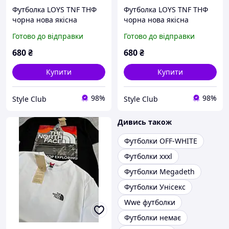
Футболка LOYS TNF ТНФ
Футболка LOYS TNF ТНФ
чорна нова якісна
чорна нова якісна
Футболка LOYS зі 100%
Футболка LOYS зі 100%
Готово до відправки
Готово до відправки
бавовни XS
бавовни XS
680
₴
680
₴
Купити
Купити
98%
98%
Style Club
Style Club
Дивись також
Футболки OFF-WHITE
Футболки xxxl
Футболки Megadeth
Футболки Унісекс
Wwe футболки
Футболки немає