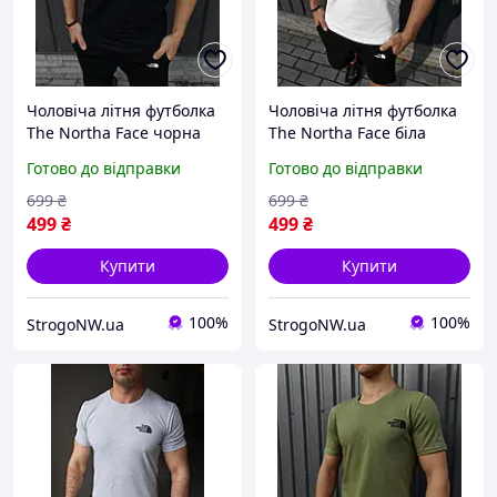
Чоловіча літня футболка
Чоловіча літня футболка
The Northa Face чорна
The Northa Face біла
спортивна, Легка
спортивна, Легка
Готово до відправки
Готово до відправки
футболка ТНФ чорного
футболка ТНФ білого
кольору брендова ХБ для
кольору брендова ХБ для
699
₴
699
₴
чоловіків на літо
чоловіків на літо
499
₴
499
₴
Купити
Купити
100%
100%
StrogoNW.ua
StrogoNW.ua