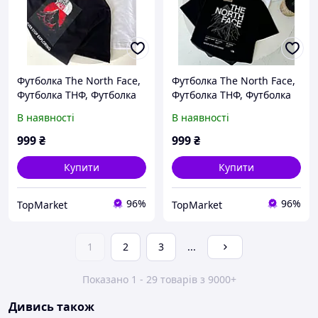
Футболка The North Face,
Футболка The North Face,
Футболка ТНФ, Футболка
Футболка ТНФ, Футболка
TNF , Чоловіча футболка
TNF , Чоловіча футболка
В наявності
В наявності
999
₴
999
₴
Купити
Купити
96%
96%
TopMarket
TopMarket
1
2
3
...
Показано 1 - 29 товарів з 9000+
Дивись також