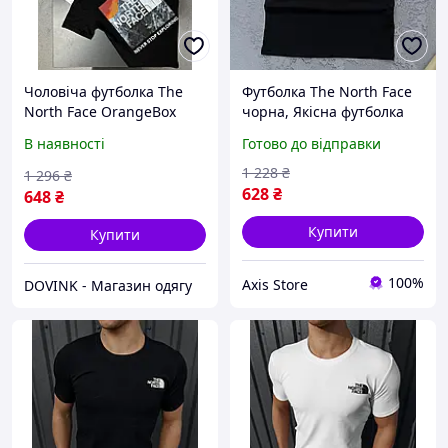
Чоловіча футболка The
Футболка The North Face
North Face OrangeBox
чорна, Якісна футболка
біла з великим принтом
ТНФ на літо, Легка чорна
В наявності
Готово до відправки
гори та логотипом для
футболка TNF
літнього образу, тнф
1 228
₴
1 296
₴
футболка
628
₴
648
₴
Купити
Купити
100%
Axis Store
DOVINK - Магазин одягу