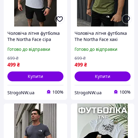
Чоловіча літня футболка
Чоловіча літня футболка
The Northa Face сіра
The Northa Face хакі
спортивна, Легка
спортивна, Легка
Готово до відправки
Готово до відправки
футболка ТНФ сірого
футболка ТНФ кольору
кольору брендова ХБ для
хакі брендова ХБ для
699
₴
699
₴
чоловіків на літо
чоловіків на літо
499
₴
499
₴
Купити
Купити
100%
100%
StrogoNW.ua
StrogoNW.ua