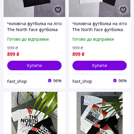
Чоловіча футболка на літо
Чоловіча футболка на літо
The North Face футболка
The North Face футболка
тнф на лето мужская
тнф на лето мужская
Готово до відправки
Готово до відправки
футболка the north face
футболка the north face
999
₴
999
₴
899
₴
899
₴
Купити
Купити
96%
96%
Fast_shop
Fast_shop