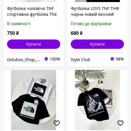
Футболка чоловіча TNF
Футболка LOYS TNF ТНФ
спортивна футболка The
чорна новий якісний
North Face чоловіча
матеріал 100% бавовна
В наявності
Готово до відправки
бейсболка літня ТНФ
XS
футболка на літо біла Зе
750
₴
680
₴
Норф Фейс чорна
Купити
Купити
100%
98%
Golubov_Shop_UA
Style Club