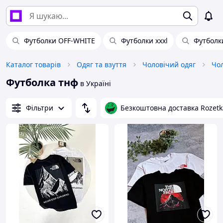
Футболки OFF-WHITE
Футболки xxxl
Футболк
Каталог товарів
Одяг та взуття
Чоловічий одяг
Чол
Футболка тнф
в Україні
Фільтри
Безкоштовна доставка Rozetk