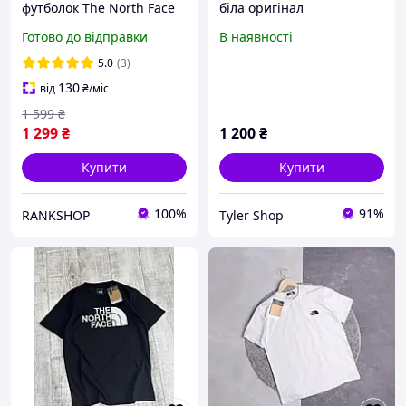
футболок The North Face
біла оригінал
чорна біла хакі футболка
Готово до відправки
В наявності
Зе Норт Фейс ТНФ
5.0
(3)
130
від
₴
/міс
1 599
₴
1 299
₴
1 200
₴
Купити
Купити
100%
91%
RANKSHOP
Tyler Shop