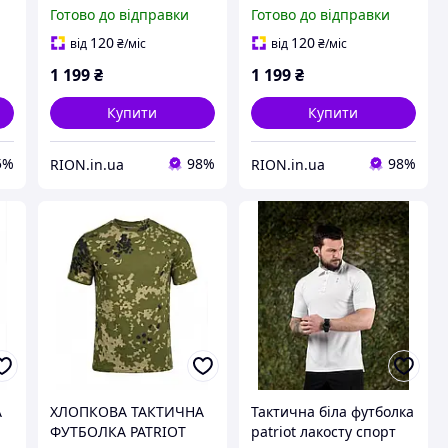
Герб, Чорна I'm
(Чорна Герб, Хакі I'm
Готово до відправки
Готово до відправки
Ukrainian, Хакі Карта)
Ukrainian, Біла Карта)
120
120
від
₴
/міс
від
₴
/міс
1 199
₴
1 199
₴
Купити
Купити
5%
98%
98%
RION.in.ua
RION.in.ua
А
ХЛОПКОВА ТАКТИЧНА
Тактична біла футболка
ФУТБОЛКА PATRIOT
patriot лакосту спорт