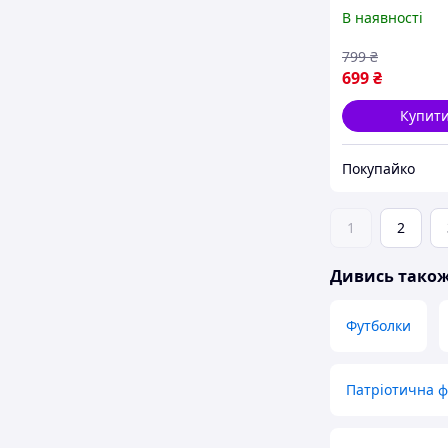
ВТ6301
В наявності
799
₴
699
₴
Купит
Покупайко
1
2
Дивись тако
Футболки
Патріотична ф