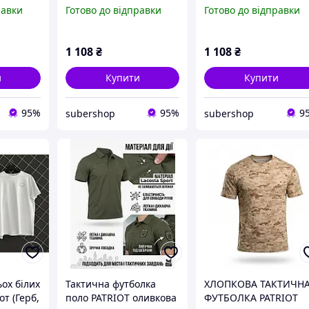
равки
Готово до відправки
Готово до відправки
1 108
₴
1 108
₴
и
Купити
Купити
95%
95%
9
subershop
subershop
ьох білих
Тактична футболка
ХЛОПКОВА ТАКТИЧН
от (Герб,
поло PATRIOT оливкова
ФУТБОЛКА PATRIOT