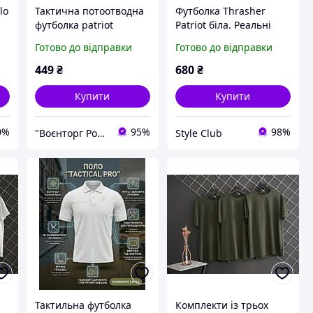
lo
Тактична потоотводна
Футболка Thrasher
футболка patriot
Patriot біла. Реальні
gerbВО7252
фото XS
Готово до відправки
Готово до відправки
449
₴
680
₴
Купити
Купити
0%
95%
98%
"Воєнторг Роздріб/Опт": На варті вашої безпеки!
Style Club
Тактильна футболка
Комплекти із трьох