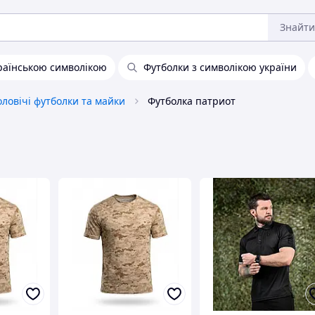
Знайти
країнською символікою
Футболки з символікою україни
ловічі футболки та майки
Футболка патриот