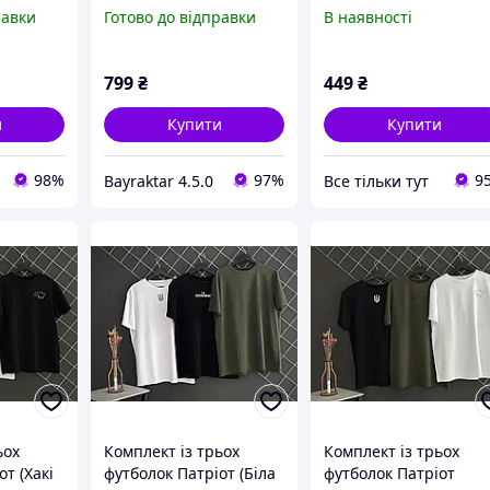
Карта)
ВТ6301
DESERT DIGITAL ВТ51
равки
Готово до відправки
В наявності
799
₴
449
₴
и
Купити
Купити
98%
97%
9
Bayraktar 4.5.0
Все тільки тут
ьох
Комплект із трьох
Комплект із трьох
т (Хакі
футболок Патріот (Біла
футболок Патріот