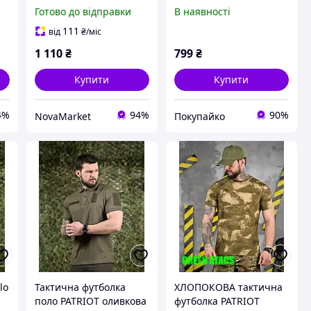
I'm Ukrainian, Карта)
чорна ВТ7422
Готово до відправки
В наявності
111
від
₴
/міс
1 110
₴
799
₴
Купити
Купити
4%
94%
90%
NovaMarket
Покупайко
lo
Тактична футболка
ХЛОПОКОВА тактична
поло PATRIOT оливкова
футболка PATRIOT