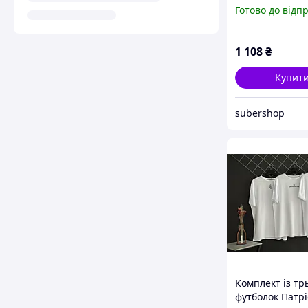
Готово до відп
1 108
₴
Купит
subershop
Комплект із тр
футболок Патрі