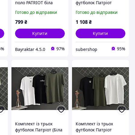
поло PATRIOT біла
футболок Патріот
ВТ6322
Готово до відправки
Готово до відправки
799
₴
1 108
₴
Купити
Купити
5%
97%
95%
Bayraktar 4.5.0
subershop
Комплект із трьох
Комплект із трьох
футболок Патріот (Біла
футболок Патріот