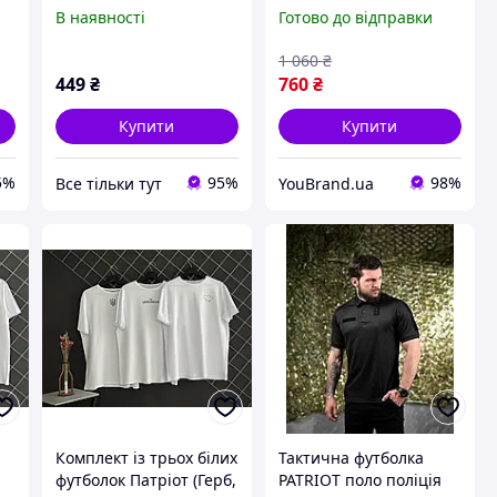
01
FLECKTARN-D ВТ5102
літня армійська,
В наявності
Готово до відправки
Військове поло білого
кольору з липучками
1 060
₴
для шевронів вт6322
449
₴
760
₴
ambsdr
Купити
Купити
5%
95%
98%
Все тільки тут
YouBrand.ua
Комплект із трьох білих
Тактична футболка
футболок Патріот (Герб,
PATRIOT поло поліція