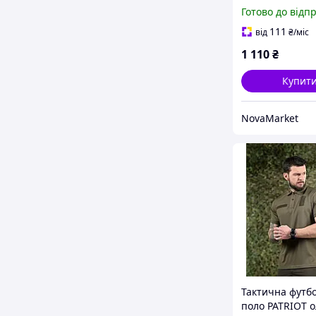
Герб, Біла I'm
Готово до відп
Ukrainian, Чор
Карта)
111
від
₴
/міс
1 110
₴
Купит
NovaMarket
Тактична футб
поло PATRIOT 