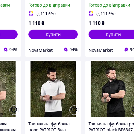
Герб, Чорна I'm
(Чорна Герб, Хакі I'm
равки
Готово до відправки
Готово до відправки
на
Ukrainian, Хакі Карта)
Ukrainian, Біла Карта)
111
111
від
₴
/міс
від
₴
/міс
1 110
₴
1 110
₴
и
Купити
Купити
94%
94%
9
NovaMarket
NovaMarket
олка
Тактильна футболка
Тактична футболка po
оливкова
поло PATRIOT біла
PATRIOT black ВР6347