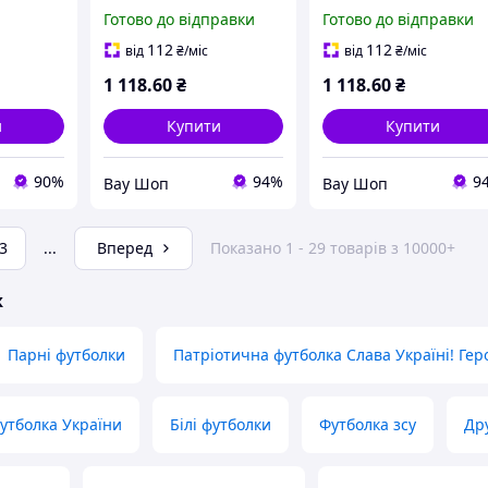
ВТ6322
Готово до відправки
Готово до відправки
112
112
від
₴
/міс
від
₴
/міс
1 118
.60
₴
1 118
.60
₴
и
Купити
Купити
90%
94%
9
Вау Шоп
Вау Шоп
3
...
Вперед
Показано 1 - 29 товарів з 10000+
ж
Парні футболки
Патріотична футболка Слава Україні! Гер
утболка України
Білі футболки
Футболка зсу
Дру