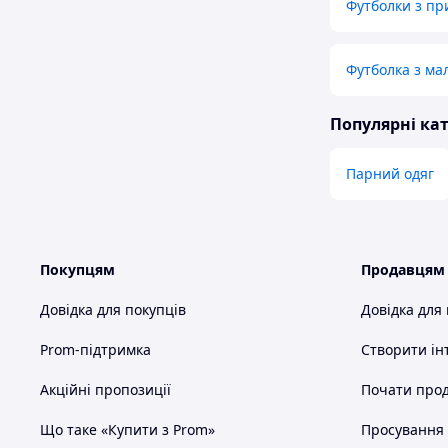
Футболки з п
Футболка з ма
Популярні кат
Парний одяг
Покупцям
Продавцям
Довідка для покупців
Довідка для
Prom-підтримка
Створити ін
Акційні пропозиції
Почати прод
Що таке «Купити з Prom»
Просування в