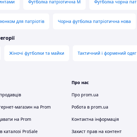
ринтами
Футболка патріотична M
Футболка чорна пат
люнком для патріотів
Чорна футболка патріотична нова
егорії
Жіночі футболки та майки
Тактичний і формений одяг
Про нас
 продавців
Про prom.ua
тернет-магазин
на Prom
Робота в prom.ua
авати на Prom
Контактна інформація
 каталозі ProSale
Захист прав на контент