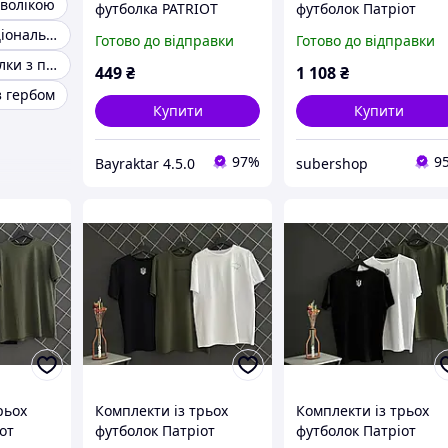
мволікою
футболка PATRIOT
футболок Патріот
DESERT DIGITAL ВТ5101
Футболки з національною символікою
Готово до відправки
Готово до відправки
Чоловічі футболки з патріотичним
449
₴
1 108
₴
з гербом
Купити
Купити
97%
9
Bayraktar 4.5.0
subershop
рьох
Комплекти із трьох
Комплекти із трьох
от
футболок Патріот
футболок Патріот