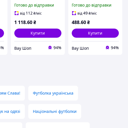
ВТ6301
GREEN ATACS ВТ5099
Готово до відправки
Готово до відправки
112
49
від
₴
/міс
від
₴
/міс
1 118
.60
₴
488
.60
₴
Купити
Купити
4%
94%
94%
Вау Шоп
Вау Шоп
оям Слава!
Футболка українська
к на одязі
Національні футболки