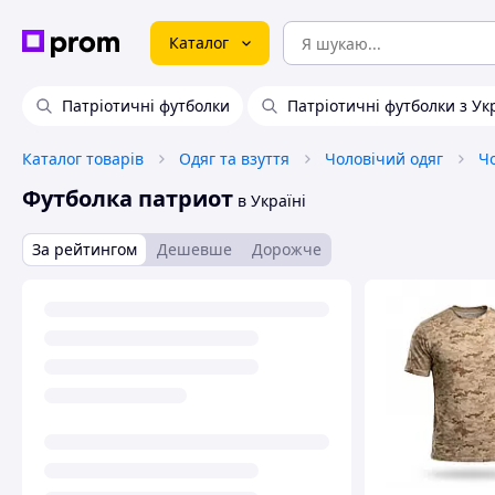
Каталог
Патріотичні футболки
Патріотичні футболки з У
Каталог товарів
Одяг та взуття
Чоловічий одяг
Чо
Футболка патриот
в Україні
За рейтингом
Дешевше
Дорожче