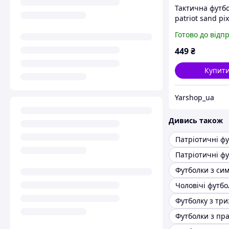
Тактична футб
patriot sand pix
ВТ5101
Готово до відп
449
₴
Купит
Yarshop_ua
Дивись також
Патріотичні ф
Футболку з тр
Футболки з пр