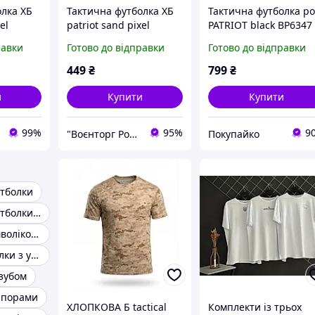
олка ХБ
Тактична футболка ХБ
Тактична футболка po
el
patriot sand pixel
PATRIOT black ВР6347
ВТ5101
равки
Готово до відправки
Готово до відправки
449
₴
799
₴
и
Купити
Купити
99%
95%
9
"Воєнторг Роздріб/Опт": На варті вашої безпеки!
Покупайко
утболки
Патріотичні футболки з Українською символікою
Футболки з символікою україни
Чоловічі футболки з українською символікою
изубом
апорами
ХЛОПКОВА Б tactical
Комплекти із трьох