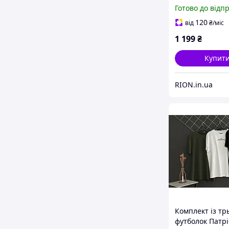
I'm Ukrainian, 
Готово до відп
120
від
₴
/міс
1 199
₴
Купит
RION.in.ua
Комплект із тр
футболок Патріо